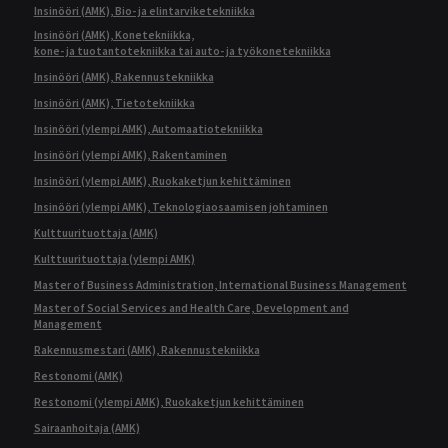
Insinööri (AMK), Bio- ja elintarviketekniikka
Insinööri (AMK), Konetekniikka,
kone- ja tuotantotekniikka tai auto- ja työkonetekniikka
Insinööri (AMK), Rakennustekniikka
Insinööri (AMK), Tietotekniikka
Insinööri (ylempi AMK), Automaatiotekniikka
Insinööri (ylempi AMK), Rakentaminen
Insinööri (ylempi AMK), Ruokaketjun kehittäminen
Insinööri (ylempi AMK), Teknologiaosaamisen johtaminen
Kulttuurituottaja (AMK)
Kulttuurituottaja (ylempi AMK)
Master of Business Administration, International Business Management
Master of Social Services and Health Care, Development and
Management
Rakennusmestari (AMK), Rakennustekniikka
Restonomi (AMK)
Restonomi (ylempi AMK), Ruokaketjun kehittäminen
Sairaanhoitaja (AMK)