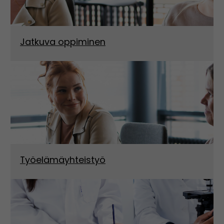
Jatkuva oppiminen
Työelämäyhteistyö