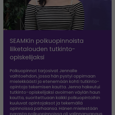
SEAMKin polkuopinnoista
liiketalouden tutkinto-
opiskelijaksi
Polkuopinnot tarjosivat Jennalle
vaihtoehdon, jossa hän pystyi oppimaan
mielekkäästi ja etenemään kohti tutkinto-
opintoja tekemisen kautta. Jenna hakeutui
tutkinto-opiskelijaksi avoimen väylän haun
kautta, suoritettuaan kaikki polkuopintoihin
kuuluvat opintojaksot ja tekemällä
opinnoissa parhaansa. Hänen mielestään
parasta polkuopinnoissa oli valinnanvapaus