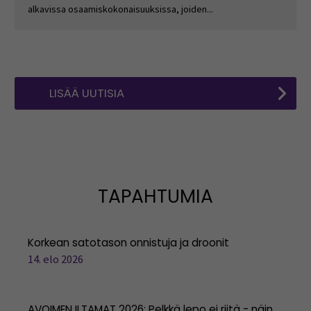
alkavissa osaamiskokonaisuuksissa, joiden...
LISÄÄ UUTISIA
TAPAHTUMIA
Korkean satotason onnistuja ja droonit
14. elo 2026
AVOIMEN ILTAMAT 2026: Pelkkä lepo ei riitä - näin