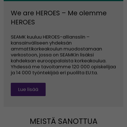
We are HEROES – Me olemme
HEROES
SEAMK kuuluu HEROES-allianssiin –
kansainväliseen yhdeksän
ammattikorkeakoulun muodostamaan
verkostoon, jossa on SEAMKin lisäksi
kahdeksan eurooppalaista korkeakoulua.
Yhdessä me tavoitamme 120 000 opiskelijaa
ja 14 000 työntekijää eri puolilta EU:ta.
Lue lisää
MEISTÄ SANOTTUA