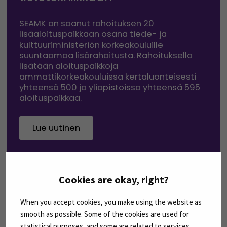
SEAMK on saanut rahoituksen 20
lisäaloituspaikkaan osana tiede- ja
kulttuuriministeriön korkeakouluille
suuntaamaa lisärahoitusta. Rahoituksella
lisätään aloituspaikkoja
ammattikorkeakouluissa kertaluonteisesti
yhteensä 500 ja yliopistoissa yhteensä 595
aloituspaikkaa.
Lue uutinen
Cookies are okay, right?
AJANKOHTAISTA
When you accept cookies, you make using the website as
smooth as possible. Some of the cookies are used for
statistical purposes, and some are related to services