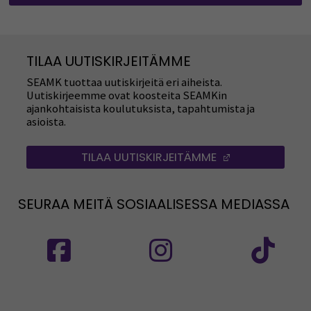
TILAA UUTISKIRJEITÄMME
SEAMK tuottaa uutiskirjeitä eri aiheista.
Uutiskirjeemme ovat koosteita SEAMKin
ajankohtaisista koulutuksista, tapahtumista ja
asioista.
TILAA UUTISKIRJEITÄMME
(AVAUTUU UUT
SEURAA MEITÄ SOSIAALISESSA MEDIASSA
Seuraa meitä sosiaalisessa mediassa: SEAMK
Seuraa meitä sosiaalise
Seu
Seuraa meitä sosiaalisessa mediassa: SEAMK 
Seu