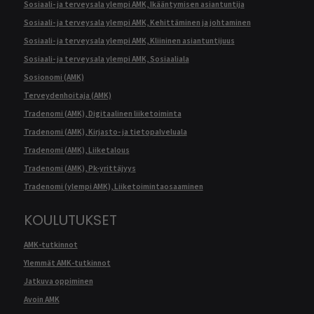
Sosiaali- ja terveysala ylempi AMK, Ikääntymisen asiantuntija
Sosiaali- ja terveysala ylempi AMK, Kehittäminen ja johtaminen
Sosiaali- ja terveysala ylempi AMK, Kliininen asiantuntijuus
Sosiaali- ja terveysala ylempi AMK, Sosiaaliala
Sosionomi (AMK)
Terveydenhoitaja (AMK)
Tradenomi (AMK), Digitaalinen liiketoiminta
Tradenomi (AMK), Kirjasto- ja tietopalveluala
Tradenomi (AMK), Liiketalous
Tradenomi (AMK), Pk-yrittäjyys
Tradenomi (ylempi AMK), Liiketoimintaosaaminen
KOULUTUKSET
AMK-tutkinnot
Ylemmät AMK-tutkinnot
Jatkuva oppiminen
Avoin AMK