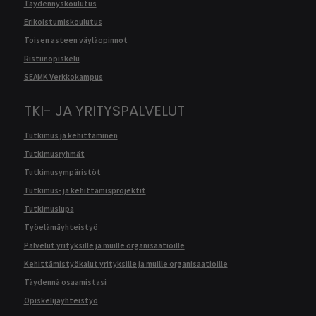
Täydennyskoulutus
Erikoistumiskoulutus
Toisen asteen väyläopinnot
Ristiinopiskelu
SEAMK Verkkokampus
TKI- JA YRITYSPALVELUT
Tutkimus ja kehittäminen
Tutkimusryhmät
Tutkimusympäristöt
Tutkimus- ja kehittämisprojektit
Tutkimuslupa
Työelämäyhteistyö
Palvelut yrityksille ja muille organisaatioille
Kehittämistyökalut yrityksille ja muille organisaatioille
Täydennä osaamistasi
Opiskelijayhteistyö