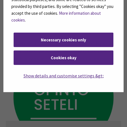
provided by third parties. By selecting "Cookies okay" you
accept the use of cookies.
More information about
cookies
.
Necessary cookies only
Avoimen iltamat 19.8.2026: Pelkkä lepo ei
riitä – näin johdat omaa hyvinvointiasi
Cookies okay
Urheilu- ja hyvinvointivaikuttaja Kalle Lassila tuo tänä vuonna
Avoimen iltamiin...
Show details and customise settings &gt;