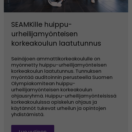
SEAMKille huippu-
urheilijamyönteisen
korkeakoulun laatutunnus
Seinäjoen ammattikorkeakoululle on
myönnetty huippu-urheilijamyönteisen
korkeakoulun laatutunnus. Tunnuksen
myöntää auditoinnin perusteella Suomen
Olympiakomitean huippu-
urheilijamyönteisen korkeakoulun
ohjausryhmä. Huippu-urheilijamyönteisissä
korkeakouluissa opiskelun ohjaus ja
käytännöt tukevat urheilun ja opintojen
yhdistämistä.
Lue uutinen