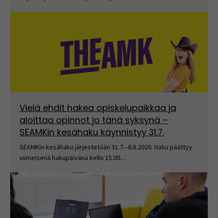
Vielä ehdit hakea opiskelupaikkaa ja
aloittaa opinnot jo tänä syksynä –
SEAMKin kesähaku käynnistyy 31.7.
SEAMKin kesähaku järjestetään 31.7.–6.8.2026. Haku päättyy
viimeisenä hakupäivänä kello 15.00....