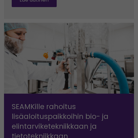
SEAMKille rahoitus
lisäaloituspaikkoihin bio- ja
elintarviketekniikkaan ja
tietotekniikkaan