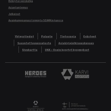
Rekrytoi opiskelija
Asiantuntemus
Julkaisut
Avainkumppanuustoiminta SEAMKin kanssa
Yhteystiedot
Palaute
Tietosuoja
Evästeet
Saavutettavuusseloste
Asiakirjajulkisuuskuvaus
Sivukartta
UKK – Usein kysytyt kysymykset
Heroes European University Alliance logo
Karvi Auditoitu logo
Logo
KARVI Excellence logo.