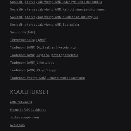
Sosiaali- ja terveysala ylempi AMK, Ikääntymisen asiantuntija
Sosiaali- ja terveysala ylempi AMK, Kehittäminen ja johtaminen
Sosiaali- ja terveysala ylempi AMK, Kliininen asiantuntijuus
Sosiaali- ja terveysala ylempi AMK, Sosiaaliala
Sosionomi (AMK)
Terveydenhoitaja (AMK)
Tradenomi (AMK), Digitaalinen liiketoiminta
Tradenomi (AMK), Kirjasto- ja tietopalveluala
Tradenomi (AMK), Liiketalous
Tradenomi (AMK), Pk-yrittäjyys
Tradenomi (ylempi AMK), Liiketoimintaosaaminen
KOULUTUKSET
AMK-tutkinnot
Ylemmät AMK-tutkinnot
Jatkuva oppiminen
Avoin AMK