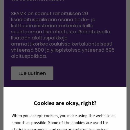
SEAMK on saanut rahoituksen 20
lisäaloituspaikkaan osana tiede- ja
kulttuuriministeriön korkeakouluille
suuntaamaa lisärahoitusta. Rahoituksella
lisätään aloituspaikkoja
ammattikorkeakouluissa kertaluonteisesti
yhteensä 500 ja yliopistoissa yhteensä 595
aloituspaikkaa.
Lue uutinen
Cookies are okay, right?
AJANKOHTAISTA
When you accept cookies, you make using the website as
smooth as possible. Some of the cookies are used for
statistical purposes, and some are related to services