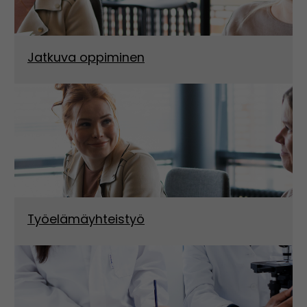
Jatkuva oppiminen
Työelämäyhteistyö