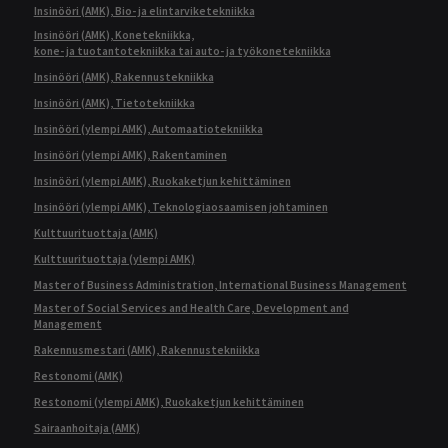
Insinööri (AMK), Bio- ja elintarviketekniikka
Insinööri (AMK), Konetekniikka,
kone- ja tuotantotekniikka tai auto- ja työkonetekniikka
Insinööri (AMK), Rakennustekniikka
Insinööri (AMK), Tietotekniikka
Insinööri (ylempi AMK), Automaatiotekniikka
Insinööri (ylempi AMK), Rakentaminen
Insinööri (ylempi AMK), Ruokaketjun kehittäminen
Insinööri (ylempi AMK), Teknologiaosaamisen johtaminen
Kulttuurituottaja (AMK)
Kulttuurituottaja (ylempi AMK)
Master of Business Administration, International Business Management
Master of Social Services and Health Care, Development and
Management
Rakennusmestari (AMK), Rakennustekniikka
Restonomi (AMK)
Restonomi (ylempi AMK), Ruokaketjun kehittäminen
Sairaanhoitaja (AMK)