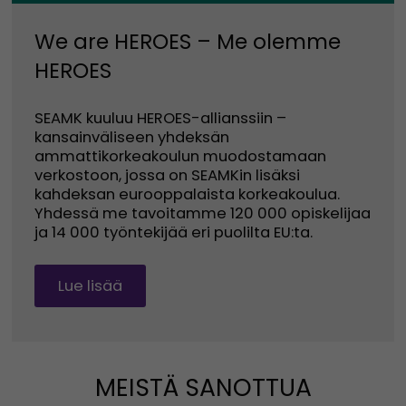
We are HEROES – Me olemme
HEROES
SEAMK kuuluu HEROES-allianssiin –
kansainväliseen yhdeksän
ammattikorkeakoulun muodostamaan
verkostoon, jossa on SEAMKin lisäksi
kahdeksan eurooppalaista korkeakoulua.
Yhdessä me tavoitamme 120 000 opiskelijaa
ja 14 000 työntekijää eri puolilta EU:ta.
Lue lisää
MEISTÄ SANOTTUA