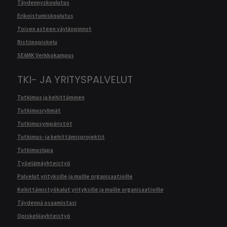
Täydennyskoulutus
Erikoistumiskoulutus
Toisen asteen väyläopinnot
Ristiinopiskelu
SEAMK Verkkokampus
TKI- JA YRITYSPALVELUT
Tutkimus ja kehittäminen
Tutkimusryhmät
Tutkimusympäristöt
Tutkimus- ja kehittämisprojektit
Tutkimuslupa
Työelämäyhteistyö
Palvelut yrityksille ja muille organisaatioille
Kehittämistyökalut yrityksille ja muille organisaatioille
Täydennä osaamistasi
Opiskelijayhteistyö