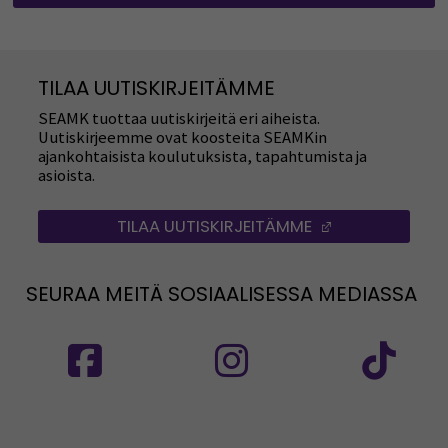
TILAA UUTISKIRJEITÄMME
SEAMK tuottaa uutiskirjeitä eri aiheista.
Uutiskirjeemme ovat koosteita SEAMKin
ajankohtaisista koulutuksista, tapahtumista ja
asioista.
TILAA UUTISKIRJEITÄMME
(AVAUTUU UUT
SEURAA MEITÄ SOSIAALISESSA MEDIASSA
Seuraa meitä sosiaalisessa mediassa: SEAMK
Seuraa meitä sosiaalise
Seu
Seuraa meitä sosiaalisessa mediassa: SEAMK 
Seu