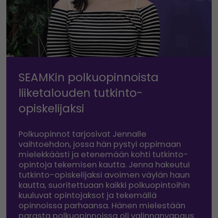
SEAMKin polkuopinnoista
liiketalouden tutkinto-
opiskelijaksi
Polkuopinnot tarjosivat Jennalle
vaihtoehdon, jossa hän pystyi oppimaan
mielekkäästi ja etenemään kohti tutkinto-
opintoja tekemisen kautta. Jenna hakeutui
tutkinto-opiskelijaksi avoimen väylän haun
kautta, suoritettuaan kaikki polkuopintoihin
kuuluvat opintojaksot ja tekemällä
opinnoissa parhaansa. Hänen mielestään
parasta polkuopinnoissa oli valinnanvapaus