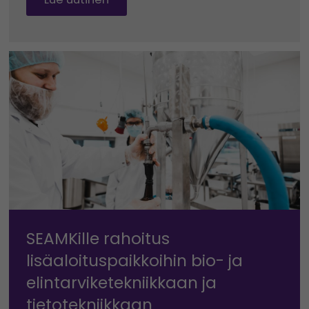
SEAMKille rahoitus
lisäaloituspaikkoihin bio- ja
elintarviketekniikkaan ja
tietotekniikkaan