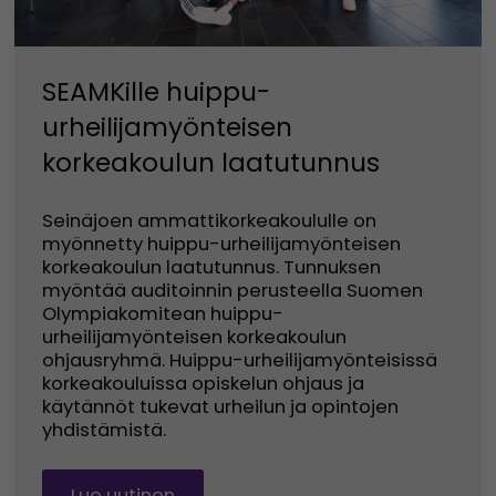
SEAMKille huippu-
urheilijamyönteisen
korkeakoulun laatutunnus
Seinäjoen ammattikorkeakoululle on
myönnetty huippu-urheilijamyönteisen
korkeakoulun laatutunnus. Tunnuksen
myöntää auditoinnin perusteella Suomen
Olympiakomitean huippu-
urheilijamyönteisen korkeakoulun
ohjausryhmä. Huippu-urheilijamyönteisissä
korkeakouluissa opiskelun ohjaus ja
käytännöt tukevat urheilun ja opintojen
yhdistämistä.
Lue uutinen