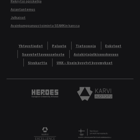
Rekrytoi opiskelija
Asiantuntemus
Julkaisut
Avainkumppanuustoiminta SEAMKin kanssa
Yhteystiedot
Palaute
Tietosuoja
Evästeet
Saavutettavuusseloste
Asiakirjajulkisuuskuvaus
Sivukartta
UKK – Usein kysytyt kysymykset
Heroes European University Alliance logo
Karvi Auditoitu logo
Logo
KARVI Excellence logo.