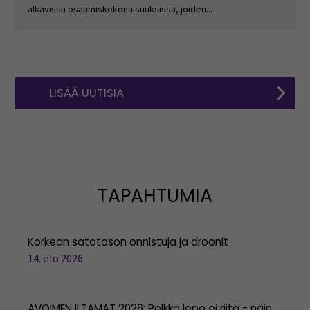
alkavissa osaamiskokonaisuuksissa, joiden...
LISÄÄ UUTISIA
TAPAHTUMIA
Korkean satotason onnistuja ja droonit
14. elo 2026
AVOIMEN ILTAMAT 2026: Pelkkä lepo ei riitä - näin