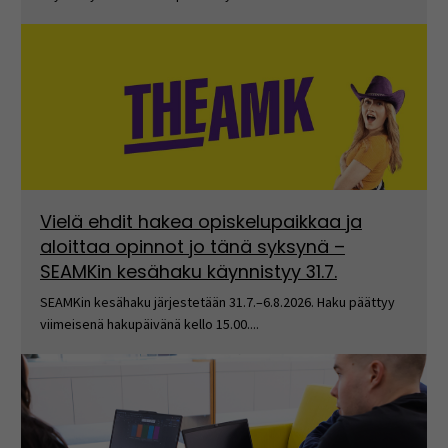
Vielä ehdit hakea opiskelupaikkaa ja
aloittaa opinnot jo tänä syksynä –
SEAMKin kesähaku käynnistyy 31.7.
SEAMKin kesähaku järjestetään 31.7.–6.8.2026. Haku päättyy
viimeisenä hakupäivänä kello 15.00....