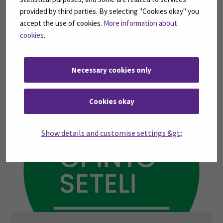
provided by third parties. By selecting "Cookies okay" you
accept the use of cookies.
More information about
cookies
.
Necessary cookies only
Avoimen iltamat 19.8.2026: Pelkkä lepo ei
riitä – näin johdat omaa hyvinvointiasi
Cookies okay
Urheilu- ja hyvinvointivaikuttaja Kalle Lassila tuo tänä vuonna
Avoimen iltamiin...
Show details and customise settings &gt;