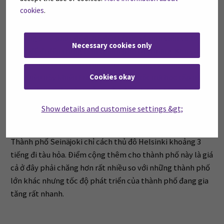
cookies
.
Khoa Kinh Doanh Quốc Tế của trường SeAMK tọa lạc ngay
tại trung tâm của khuôn viên trường. Sinh viên chỉ mất
khoảng 5 – 6 phút để đi bộ đến kí túc xá sinh viên và 10 – 15
Necessary cookies only
phút để đi đến trung tâm thành phố từ trường. Khu vực
Frami cũng là nơi tập trung của các công ty công nghệ
Cookies okay
cao. Điều này khiến Frami trở thành một nơi học tập mang
đến nhiều nguồn cảm hứng với cơ hội tương tác giữa các
ngành công nghiệp và các lĩnh vực nghiên cứu khác nhau
Show details and customise settings &gt;
…
Thành phố Seinäjoki chỉ cách thủ đô Helsinki khoảng 3
tiếng đi tàu hỏa. Điểm cộng thêm cho thành phố này là giá
cả ở đây phải chăng hơn rất nhiều so với những thành phố
lớn khác nhưng tốc độ phát triển của thành phố đang gia
tăng rất nhanh.