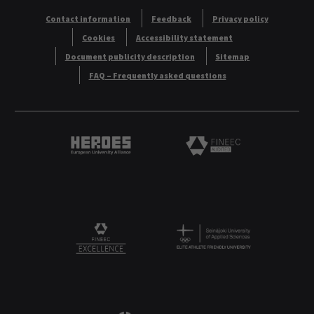
Contact information
Feedback
Privacy policy
Cookies
Accessibility statement
Document publicity description
Sitemap
FAQ – Frequently asked questions
Heroes European University Alliance logo
Logo
Logo
FINEEC Excellencee