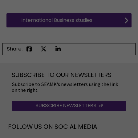
International Business studies
Share:
SUBSCRIBE TO OUR NEWSLETTERS
Subscribe to SEAMK's newsletters using the link
on the right.
SUBSCRIBE NEWSLETTERS
(OPENS IN A 
FOLLOW US ON SOCIAL MEDIA
Follow us on social media: SEAMK - Facebook
Follow us on social med
Fol