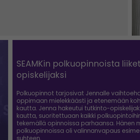
SEAMKin polkuopinnoista liike
opiskelijaksi
Polkuopinnot tarjosivat Jennalle vaihtoeh
oppimaan mielekkäästi ja etenemään koht
kautta. Jenna hakeutui tutkinto-opiskelij
kautta, suoritettuaan kaikki polkuopintoihi
tekemällä opinnoissa parhaansa. Hänen 
polkuopinnoissa oli valinnanvapaus esimer
suhteen.