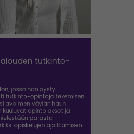
talouden tutkinto-
don, jossa hän pystyi
i tutkinto-opintoja tekemisen
aksi avoimen väylän haun
n kuuluvat opintojaksot ja
mielestään parasta
kiksi opiskelujen ajoittamisen