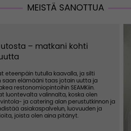
MEISTÄ SANOTTUA
uutosta – matkani kohti
uutta
t eteenpäin tutulla kaavalla, ja silti
en saan elämääni taas jotain uutta ja
hakea restonomiopintoihin SEAMKiin.
 luontevalta valinnalta, koska olen
vintola- ja catering alan perustutkinnon ja
yhdistää asiakaspalvelun, luovuuden ja
ita, joista olen aina pitänyt.