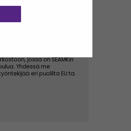
 HEROES
väliseen yhdeksän
ostoon, jossa on SEAMKin
koulua. Yhdessä me
öntekijää eri puolilta EU:ta.