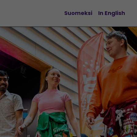
Suomeksi
In English
Vaihda kieltä