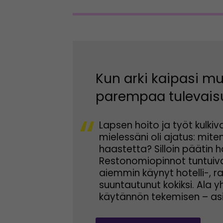
Kun arki kaipasi m
parempaa tulevais
“
Lapsen hoito ja työt kulkiva
mielessäni oli ajatus: mit
haastetta? Silloin päätin 
Restonomiopinnot tuntuivat
aiemmin käynyt hotelli-, ra
suuntautunut kokiksi. Ala 
käytännön tekemisen – asio