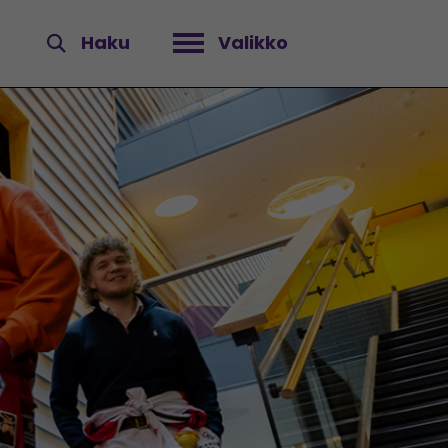
Haku
Valikko
Avaa valikko