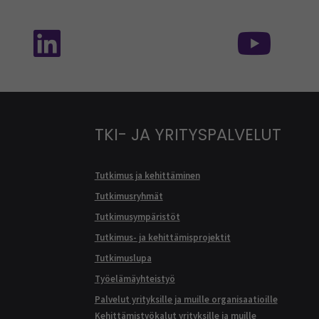
isessa mediassa: SEAMK - TikTok
Seuraa meitä sosiaalisessa mediassa: SEA
Seur
TKI- JA YRITYSPALVELUT
Tutkimus ja kehittäminen
Tutkimusryhmät
Tutkimusympäristöt
Tutkimus- ja kehittämisprojektit
Tutkimuslupa
Työelämäyhteistyö
Palvelut yrityksille ja muille organisaatioille
Kehittämistyökalut yrityksille ja muille