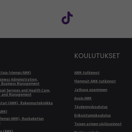
: SEAMK - Facebook
euraa meitä sosiaalisessa mediassa: SEAMK - Instagram
Seuraa meitä sosiaal
KOULUTUKSET
ttaja (ylempi AMK)
AMK-tutkinnot
siness Administration,
Ylemmät AMK-tutkinnot
l Business Management
Jatkuva oppiminen
ial Services and Health Care,
t and Management
Avoin AMK
ari (AMK), Rakennustekniikka
Täydennyskoulutus
AMK)
Erikoistumiskoulutus
ylempi AMK), Ruokaketjun
n
Toisen asteen väyläopinnot
ja (AMK)