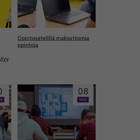
Opintosetelillä maksuttomia
opintoja
styy
0
08
sä
kesä