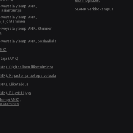
Ristiinopiskelu
terveysala ylempi AMK,
SEAMK Verkkokampus
 asiantuntija
terveysala ylempi AMK,
 ja johtaminen
terveysala ylempi AMK, Kliininen
s
terveysala ylempi AMK, Sosiaaliala
AMK)
taja (AMK)
MK), Digitaalinen liiketoiminta
K), Kirjasto- ja tietopalveluala
MK), Liiketalous
MK), Pk-yrittäjyys
lempi AMK),
aosaaminen