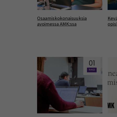
Osaamiskokonaisuuksia
Kevä
avoimessa AMK:ssa
opis
01
kesä