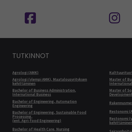
Seuraa meitä sosiaalisessa mediassa
S
TUTKINNOT
Agrologi (AMK)
Kulttuurituo
Agrologi (ylempi AMK), Maatalousyrityksen
Master of Bu
kehittäminen
Internationa
Bachelor of Business Administration,
Master of Soc
International Business
Developmen
Bachelor of Engineering, Automation
Rakennusmest
Engineering
Restonomi (
Bachelor of Engineering, Sustainable Food
Processing,
Restonomi (
(ent. Agri-food Engineering)
kehittämine
Bachelor of Health Care, Nursing
Sairaanhoita