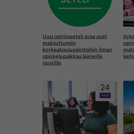
Uusi opintoseteli avaa ovet
Syk
maksuttomiin
opin
korkeakouluopintoihin ilman
mahd
opiskelupaikkaa jääneille
keh
nuorille
24
kesä