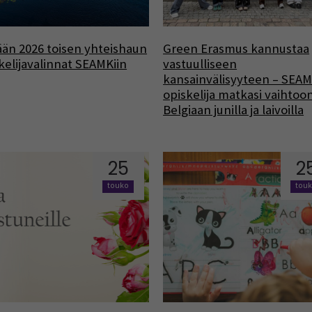
än 2026 toisen yhteishaun
Green Erasmus kannustaa
kelijavalinnat SEAMKiin
vastuulliseen
kansainvälisyyteen – SEA
opiskelija matkasi vaihtoo
Belgiaan junilla ja laivoilla
25
2
touko
tou