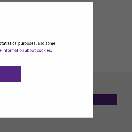
Uutta osaamista avoimesta
AMK:sta syksyllä 2026
statistical purposes, and some
e information about cookies
.
TILAA UUTISKIRJEITÄMME
(AVAUTUU UUT