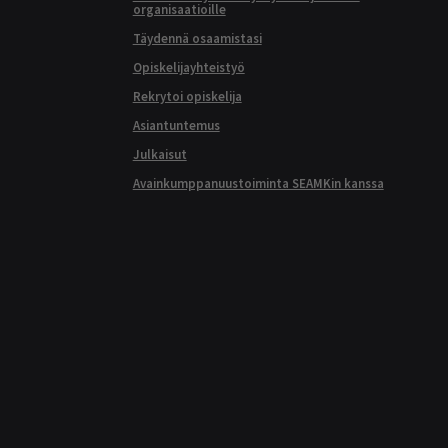
organisaatioille
Täydennä osaamistasi
Opiskelijayhteistyö
Rekrytoi opiskelija
Asiantuntemus
Julkaisut
Avainkumppanuustoiminta SEAMKin kanssa