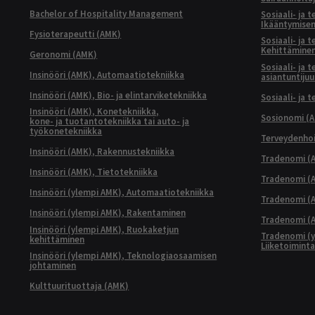
Bachelor of Hospitality Management
Sosiaali- ja 
Ikääntymisen
Fysioterapeutti (AMK)
Sosiaali- ja 
Kehittäminen
Geronomi (AMK)
Sosiaali- ja 
Insinööri (AMK), Automaatiotekniikka
asiantuntijuu
Insinööri (AMK), Bio- ja elintarviketekniikka
Sosiaali- ja 
Insinööri (AMK), Konetekniikka,
Sosionomi (
kone- ja tuotantotekniikka tai auto- ja
työkonetekniikka
Terveydenhoi
Insinööri (AMK), Rakennustekniikka
Tradenomi (A
Insinööri (AMK), Tietotekniikka
Tradenomi (AM
Insinööri (ylempi AMK), Automaatiotekniikka
Tradenomi (A
Insinööri (ylempi AMK), Rakentaminen
Tradenomi (A
Insinööri (ylempi AMK), Ruokaketjun
Tradenomi (y
kehittäminen
Liiketoimint
Insinööri (ylempi AMK), Teknologiaosaamisen
johtaminen
Kulttuurituottaja (AMK)