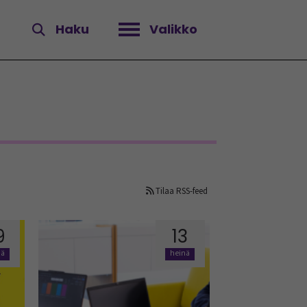
Haku
Valikko
Avaa valikko
Tilaa RSS-feed
9
13
nä
heinä