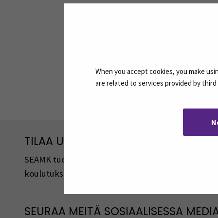
SEAMKin polkuopintopaikat
Onne
syksyllä 2026
touk
valm
When you accept cookies, you make using
are related to services provided by thir
N
TILAA UUTISKIRJEITÄMME
SEAMK tuottaa uutiskirjeitä eri aiheista. Uutiski
koulutuksista, tapahtumista ja asioista.
SEURAA MEITÄ SOSIAALISESSA MEDI