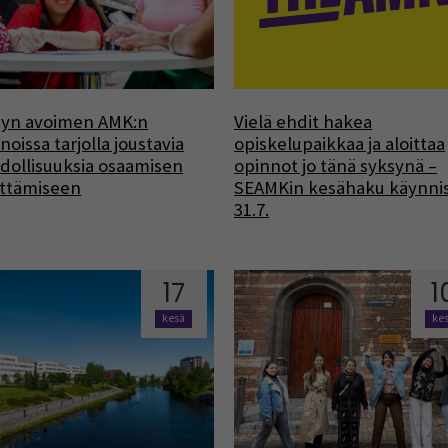
syn avoimen AMK:n
Vielä ehdit hakea
noissa tarjolla joustavia
opiskelupaikkaa ja aloittaa
ollisuuksia osaamisen
opinnot jo tänä syksynä –
ittämiseen
SEAMKin kesähaku käynni
31.7.
17
1
kesä
ke