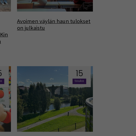
Avoimen väylän haun tulokset
on julkaistu
MKin
n
5
15
ko
touko