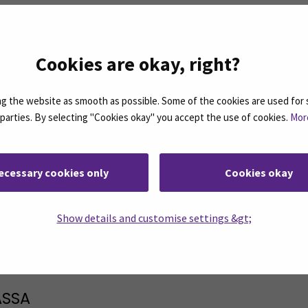
a SEAMKista maalis-
SEAMK tarjoaa joustavia
okuussa 2026
opintopolkuja
istuneille!
varhaiskasvatuksen
sosionomeille
Cookies are okay, right?
 the website as smooth as possible. Some of the cookies are used for 
d parties. By selecting "Cookies okay" you accept the use of cookies.
Mor
1
2
3
4
5
…
ecessary cookies only
Cookies okay
Show details and customise settings &gt;
rjeemme ovat koosteita SEAMKin ajankohtaisista
ASSA