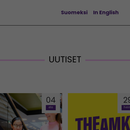
Suomeksi
In English
Vaihda kieltä
UUTISET
04
2
elo
hei