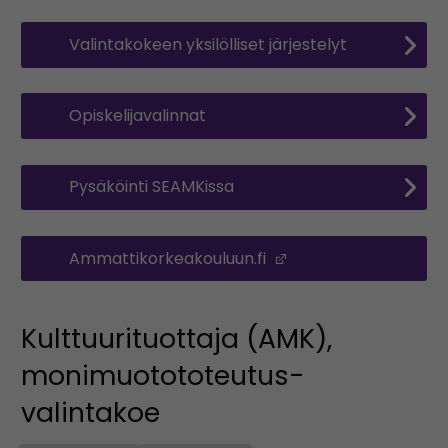
Valintakokeen yksilölliset järjestelyt
Opiskelijavalinnat
Pysäköinti SEAMKissa
Ammattikorkeakouluun.fi
(Avautuu uuteen ik
Kulttuurituottaja (AMK),
monimuotototeutus-
valintakoe