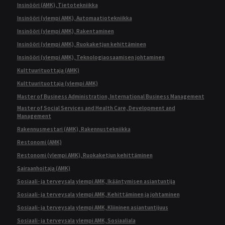
Insinööri (AMK), Tietotekniikka
Insinööri (ylempi AMK), Automaatiotekniikka
Insinööri (ylempi AMK), Rakentaminen
Insinööri (ylempi AMK), Ruokaketjun kehittäminen
Insinööri (ylempi AMK), Teknologiaosaamisen johtaminen
Kulttuurituottaja (AMK)
Kulttuurituottaja (ylempi AMK)
Master of Business Administration, International Business Management
Master of Social Services and Health Care, Development and
Management
Rakennusmestari (AMK), Rakennustekniikka
Restonomi (AMK)
Restonomi (ylempi AMK), Ruokaketjun kehittäminen
Sairaanhoitaja (AMK)
Sosiaali- ja terveysala ylempi AMK, Ikääntymisen asiantuntija
Sosiaali- ja terveysala ylempi AMK, Kehittäminen ja johtaminen
Sosiaali- ja terveysala ylempi AMK, Kliininen asiantuntijuus
Sosiaali- ja terveysala ylempi AMK, Sosiaaliala