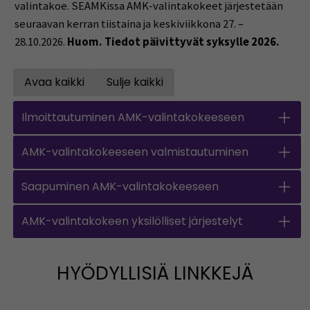
valintakoe. SEAMKissa AMK-valintakokeet järjestetään
seuraavan kerran tiistaina ja keskiviikkona 27. –
28.10.2026.
Huom. Tiedot päivittyvät syksylle 2026.
Avaa kaikki
Sulje kaikki
Open all accordions
Close all accordions
Ilmoittautuminen AMK-valintakokeeseen
AMK-valintakokeeseen valmistautuminen
Saapuminen AMK-valintakokeeseen
AMK-valintakokeen yksilölliset järjestelyt
HYÖDYLLISIÄ LINKKEJÄ