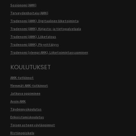
Sosionomi (AMK)
Terveydenhoitaja (AMK)
Tradenomi (AMK), Digitaalinen liiketoiminta
Tradenomi (AMK), Kirjasto- ja tietopalveluala
Tradenomi (AMK), Liiketalous
Tradenomi (AMK), Pk-yrittäjyys
Tradenomi (ylempi AMK), Liiketoimintaosaaminen
KOULUTUKSET
AMK-tutkinnot
Ylemmät AMK-tutkinnot
Jatkuva oppiminen
Avoin AMK
Täydennyskoulutus
Erikoistumiskoulutus
Toisen asteen väyläopinnot
Ristiinopiskelu