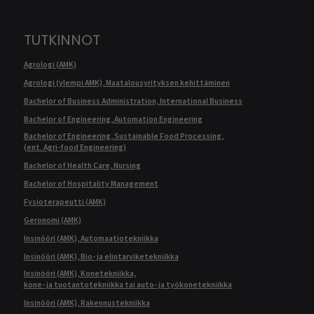
TUTKINNOT
Agrologi (AMK)
Agrologi (ylempi AMK), Maatalousyrityksen kehittäminen
Bachelor of Business Administration, International Business
Bachelor of Engineering, Automation Engineering
Bachelor of Engineering, Sustainable Food Processing,
(ent. Agri-food Engineering)
Bachelor of Health Care, Nursing
Bachelor of Hospitality Management
Fysioterapeutti (AMK)
Geronomi (AMK)
Insinööri (AMK), Automaatiotekniikka
Insinööri (AMK), Bio- ja elintarviketekniikka
Insinööri (AMK), Konetekniikka,
kone- ja tuotantotekniikka tai auto- ja työkonetekniikka
Insinööri (AMK), Rakennustekniikka