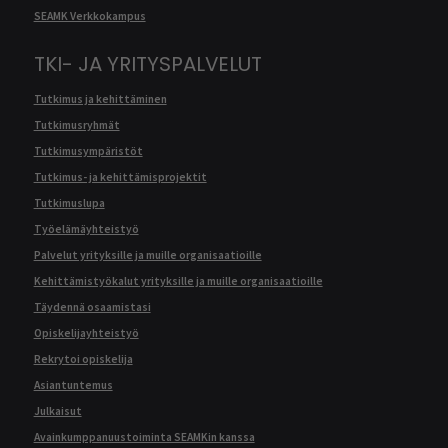
SEAMK Verkkokampus
TKI- JA YRITYSPALVELUT
Tutkimus ja kehittäminen
Tutkimusryhmät
Tutkimusympäristöt
Tutkimus- ja kehittämisprojektit
Tutkimuslupa
Työelämäyhteistyö
Palvelut yrityksille ja muille organisaatioille
Kehittämistyökalut yrityksille ja muille organisaatioille
Täydennä osaamistasi
Opiskelijayhteistyö
Rekrytoi opiskelija
Asiantuntemus
Julkaisut
Avainkumppanuustoiminta SEAMKin kanssa