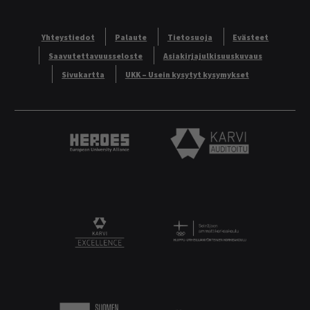
Yhteystiedot
Palaute
Tietosuoja
Evästeet
Saavutettavuusseloste
Asiakirjajulkisuuskuvaus
Sivukartta
UKK – Usein kysytyt kysymykset
Heroes European University Alliance logo
Karvi Auditoitu logo
Logo
KARVI Excellence logo.