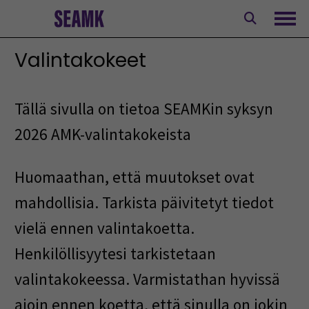
Siirry
sisältöön
Avaa
Valintakokeet
Tällä sivulla on tietoa SEAMKin syksyn
2026 AMK-valintakokeista
Huomaathan, että muutokset ovat
mahdollisia. Tarkista päivitetyt tiedot
vielä ennen valintakoetta.
Henkilöllisyytesi tarkistetaan
valintakokeessa. Varmistathan hyvissä
ajoin ennen koetta, että sinulla on jokin