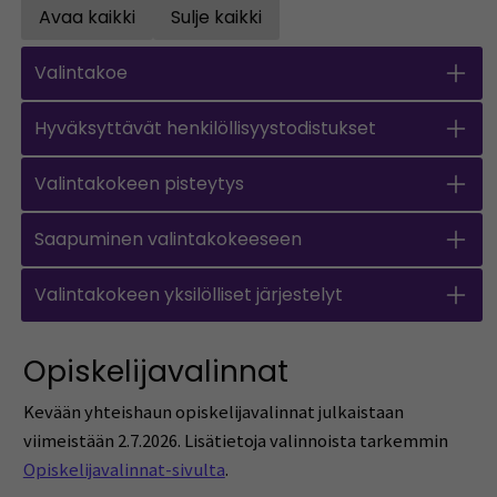
Avaa kaikki
Sulje kaikki
Open all accordions
Close all accordions
Valintakoe
Hyväksyttävät henkilöllisyystodistukset
Valintakokeen pisteytys
Saapuminen valintakokeeseen
Valintakokeen yksilölliset järjestelyt
Opiskelijavalinnat
Kevään yhteishaun opiskelijavalinnat julkaistaan
viimeistään
2.7.2026
. Lisätietoja valinnoista tarkemmin
Opiskelijavalinnat-sivulta
.