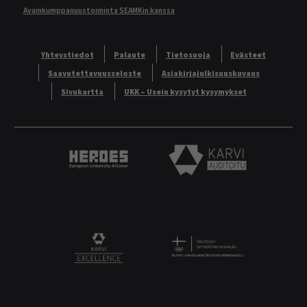
Avainkumppanuustoiminta SEAMKin kanssa
Yhteystiedot
Palaute
Tietosuoja
Evästeet
Saavutettavuusseloste
Asiakirjajulkisuuskuvaus
Sivukartta
UKK – Usein kysytyt kysymykset
Heroes European University Alliance logo
Karvi Auditoitu logo
Logo
KARVI Excellence logo.