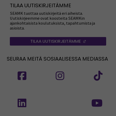
TILAA UUTISKIRJEITÄMME
SEAMK tuottaa uutiskirjeitä eri aiheista.
Uutiskirjeemme ovat koosteita SEAMKin
ajankohtaisista koulutuksista, tapahtumista ja
asioista.
TILAA UUTISKIRJEITÄMME
(AVAUTUU UUT
SEURAA MEITÄ SOSIAALISESSA MEDIASSA
Seuraa meitä sosiaalisessa mediassa: SEAMK
Seuraa meitä sosiaalise
Seu
Seuraa meitä sosiaalisessa mediassa: SEAMK 
Seu