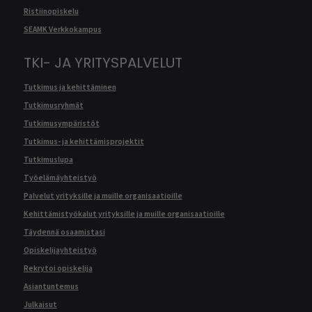
Ristiinopiskelu
SEAMK Verkkokampus
TKI- JA YRITYSPALVELUT
Tutkimus ja kehittäminen
Tutkimusryhmät
Tutkimusympäristöt
Tutkimus- ja kehittämisprojektit
Tutkimuslupa
Työelämäyhteistyö
Palvelut yrityksille ja muille organisaatioille
Kehittämistyökalut yrityksille ja muille organisaatioille
Täydennä osaamistasi
Opiskelijayhteistyö
Rekrytoi opiskelija
Asiantuntemus
Julkaisut