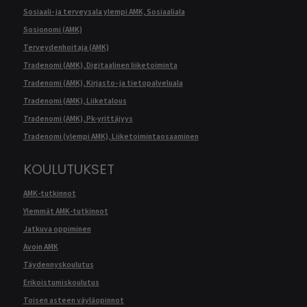
Sosiaali- ja terveysala ylempi AMK, Sosiaaliala
Sosionomi (AMK)
Terveydenhoitaja (AMK)
Tradenomi (AMK), Digitaalinen liiketoiminta
Tradenomi (AMK), Kirjasto- ja tietopalveluala
Tradenomi (AMK), Liiketalous
Tradenomi (AMK), Pk-yrittäjyys
Tradenomi (ylempi AMK), Liiketoimintaosaaminen
KOULUTUKSET
AMK-tutkinnot
Ylemmät AMK-tutkinnot
Jatkuva oppiminen
Avoin AMK
Täydennyskoulutus
Erikoistumiskoulutus
Toisen asteen väyläopinnot