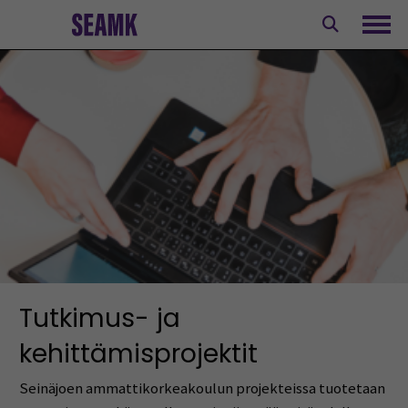
Siirry
sisältöön
Avaa
Tutkimus- ja
kehittämisprojektit
Seinäjoen ammattikorkeakoulun projekteissa tuotetaan