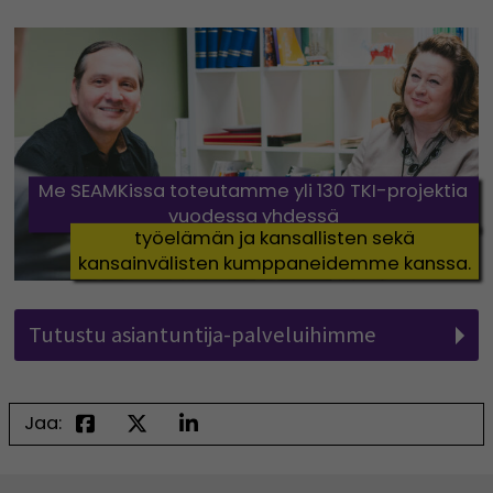
Me SEAMKissa toteutamme yli 130 TKI-projektia
vuodessa yhdessä
työelämän ja kansallisten sekä
kansainvälisten kumppaneidemme kanssa.
Tutustu asiantuntija-palveluihimme
Jaa: