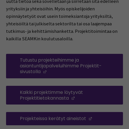
uutta tietoa sekä sovelletaan ja siirretään sitä edelleen
yrityksiin ja yhteisöihin. Myös opiskelijoiden
opinnäytetyöt ovat usein toimeksiantoja yrityksiltä,
yhteisöiltä tai julkiselta sektorilta tai osa laajempaa
tutkimus- ja kehittämishanketta. Projektitoimintaa on
kaikilla SEAMKin koulutusaloilla.
Tutustu projekteihimme ja
asiantuntijapalveluihimme Projektit-
sivustolla
(Avautuu uuteen ikkunaan)
Kaikki projektimme löytyvät
Projektitietokannasta
(Avautuu uuteen ikkun
Projekteissa kerätyt aineistot
(Avautuu uutee