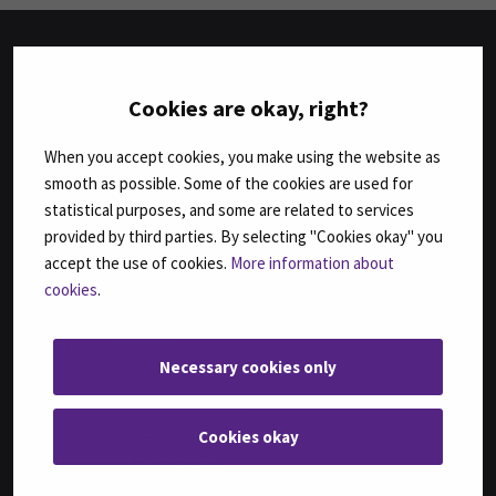
TUTKINNOT
Cookies are okay, right?
Agrologi (AMK)
When you accept cookies, you make using the website as
Agrologi (ylempi AMK), Maatalousyrityksen kehittäminen
smooth as possible. Some of the cookies are used for
Bachelor of Business Administration, International Business
statistical purposes, and some are related to services
Bachelor of Engineering, Automation Engineering
provided by third parties. By selecting "Cookies okay" you
Bachelor of Engineering, Sustainable Food Processing,
accept the use of cookies.
More information about
(ent. Agri-food Engineering)
cookies
.
Bachelor of Health Care, Nursing
Bachelor of Hospitality Management
Fysioterapeutti (AMK)
Necessary cookies only
Geronomi (AMK)
Insinööri (AMK), Automaatiotekniikka
Cookies okay
Insinööri (AMK), Bio- ja elintarviketekniikka
Insinööri (AMK), Konetekniikka,
kone- ja tuotantotekniikka tai auto- ja työkonetekniikka