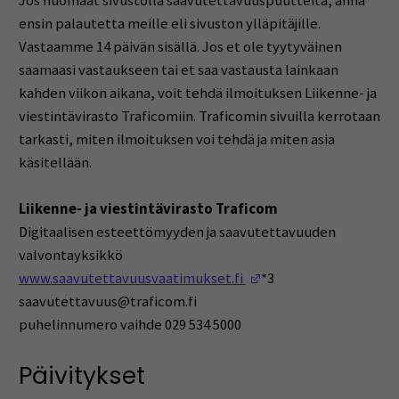
Jos huomaat sivustolla saavutettavuuspuutteita, anna
ensin palautetta meille eli sivuston ylläpitäjille.
Vastaamme 14 päivän sisällä. Jos et ole tyytyväinen
saamaasi vastaukseen tai et saa vastausta lainkaan
kahden viikon aikana, voit tehdä ilmoituksen Liikenne- ja
viestintävirasto Traficomiin. Traficomin sivuilla kerrotaan
tarkasti, miten ilmoituksen voi tehdä ja miten asia
käsitellään.
Liikenne- ja viestintävirasto Traficom
Digitaalisen esteettömyyden ja saavutettavuuden
valvontayksikkö
(Avautuu uuteen ikku
www.saavutettavuusvaatimukset.fi
*3
saavutettavuus@traficom.fi
puhelinnumero vaihde 029 534 5000
Päivitykset