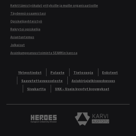
Kehittämistyökalut yrityksille ja muille organisaatioille
Täydennä osaamistasi
Opiskelijayhteistyö
Rekrytoi opiskelija
Asiantuntemus
Julkaisut
Avainkumppanuustoiminta SEAMKin kanssa
Yhteystiedot
Palaute
Tietosuoja
Evästeet
Saavutettavuusseloste
Asiakirjajulkisuuskuvaus
Sivukartta
UKK – Usein kysytyt kysymykset
Heroes European University Alliance logo
Karvi Auditoitu logo