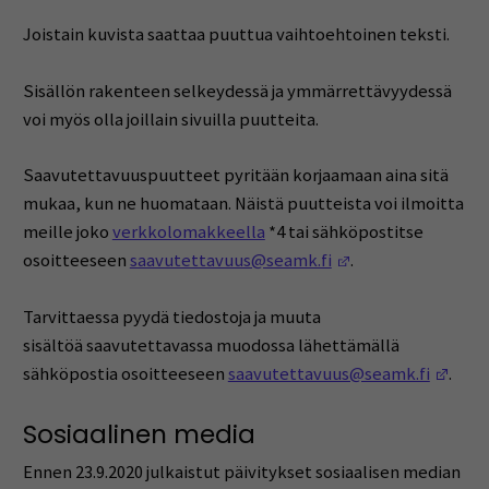
Joistain kuvista saattaa puuttua vaihtoehtoinen teksti.
Sisällön rakenteen selkeydessä ja ymmärrettävyydessä
voi myös olla joillain sivuilla puutteita.
Saavutettavuuspuutteet pyritään korjaamaan aina sitä
mukaa, kun ne huomataan. Näistä puutteista voi ilmoitta
meille joko
verkkolomakkeella
*4 tai sähköpostitse
(Avautuu uuteen 
osoitteeseen
saavutettavuus@seamk.fi
.
Tarvittaessa pyydä tiedostoja ja muuta
sisältöä saavutettavassa muodossa lähettämällä
(Ava
sähköpostia osoitteeseen
saavutettavuus@seamk.fi
.
Sosiaalinen media
Ennen 23.9.2020 julkaistut päivitykset sosiaalisen median