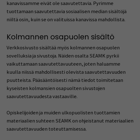
kanavissamme eivät ole saavutettavia. Pyrimme
tuottamaan saavutettavia sosiaalisen median sisältöjä
niiltä osin, kuin se on valituissa kanavissa mahdollista.
Kolmannen osapuolen sisältö
Verkkosivusto sisältää myös kolmannen osapuolen
sovelluksia ja sivustoja. Näiden osalta SEAMK pyrkii
vaikuttamaan saavutettavuuteen, joten haluamme
kuulla niissä mahdollisesti olevista saavutettavuuden
puutteista. Pääsääntöisesti nämä tiedot toimitetaan
kyseisten kolmansien osapuolten sivustojen
saavutettavuudesta vastaaville.
Opiskelijoiden ja muiden ulkopuolisten tuottamien
materiaalien suhteen SEAMK on ohjeistanut materiaalien
saavutettavuuden toteuttamisessa.