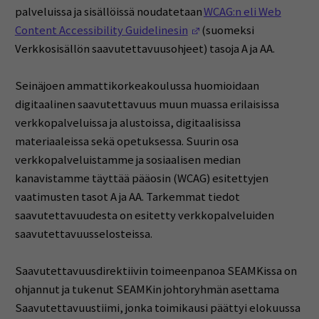
palveluissa ja sisällöissä noudatetaan
WCAG:n eli Web
(Avautuu uuteen ikkun
Content Accessibility Guidelinesin
(suomeksi
Verkkosisällön saavutettavuusohjeet) tasoja A ja AA.
Seinäjoen ammattikorkeakoulussa huomioidaan
digitaalinen saavutettavuus muun muassa erilaisissa
verkkopalveluissa ja alustoissa, digitaalisissa
materiaaleissa sekä opetuksessa. Suurin osa
verkkopalveluistamme ja sosiaalisen median
kanavistamme täyttää pääosin (WCAG) esitettyjen
vaatimusten tasot A ja AA. Tarkemmat tiedot
saavutettavuudesta on esitetty verkkopalveluiden
saavutettavuusselosteissa.
Saavutettavuusdirektiivin toimeenpanoa SEAMKissa on
ohjannut ja tukenut SEAMKin johtoryhmän asettama
Saavutettavuustiimi, jonka toimikausi päättyi elokuussa