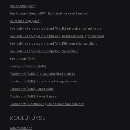
Restonomi (AMK)
Restonomi (ylempi AMK), Ruokaketjun kehittäminen
Sairaanhoitaja (AMK)
Sosiaali- ja terveysala ylempi AMK, Ikääntymisen asiantuntija
Sosiaali- ja terveysala ylempi AMK, Kehittäminen ja johtaminen
Sosiaali- ja terveysala ylempi AMK, Kliininen asiantuntijuus
Sosiaali- ja terveysala ylempi AMK, Sosiaaliala
Sosionomi (AMK)
Terveydenhoitaja (AMK)
Tradenomi (AMK), Digitaalinen liiketoiminta
Tradenomi (AMK), Kirjasto- ja tietopalveluala
Tradenomi (AMK), Liiketalous
Tradenomi (AMK), Pk-yrittäjyys
Tradenomi (ylempi AMK), Liiketoimintaosaaminen
KOULUTUKSET
AMK-tutkinnot