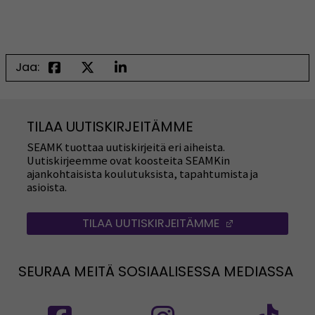
Jaa:
TILAA UUTISKIRJEITÄMME
SEAMK tuottaa uutiskirjeitä eri aiheista.
Uutiskirjeemme ovat koosteita SEAMKin
ajankohtaisista koulutuksista, tapahtumista ja
asioista.
TILAA UUTISKIRJEITÄMME
(AVAUTUU UUT
SEURAA MEITÄ SOSIAALISESSA MEDIASSA
Seuraa meitä sosiaalisessa mediassa: SEAMK
Seuraa meitä sosiaalise
Seu