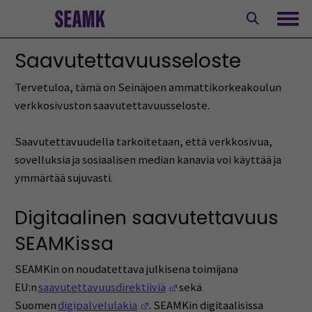
Siirry
sisältöön
Avaa
Saavutettavuusseloste
Tervetuloa, tämä on Seinäjoen ammattikorkeakoulun
verkkosivuston saavutettavuusseloste.
Saavutettavuudella tarkoitetaan, että verkkosivua,
sovelluksia ja sosiaalisen median kanavia voi käyttää ja
ymmärtää sujuvasti.
Digitaalinen saavutettavuus
SEAMKissa
SEAMKin on noudatettava julkisena toimijana
(Avautuu uuteen ikkunaan)
EU:n
saavutettavuusdirektiiviä
sekä
(Avautuu uuteen ikkunaan)
Suomen
digipalvelulakia
. SEAMKin digitaalisissa