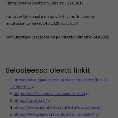
Tämä verkkosivusto on julkaistu: 27.6.2017
Tämä verkkosivusto on päivitetty merkittävien
muutosten jälkeen: 14.5.2020 ja 5.6.2024
Saavutettavuusseloste on päivitetty viimeksi: 24.4.2025
Selosteessa olevat linkit
https://www.saavutettavuusvaatimukset.fi/lait-ja-
(Avautuu uuteen ikkunaan)
standardit/
(Avautuu uutee
https://vm.fi/saavutettavuusdirektiivi
(Avautuu uuteen ikkunaan)
https://corellia.fi/
https://www.seamk.fi/saavutettavuuspalaute/
(Avautuu 
https://www.saavutettavuusvaatimukset.fi