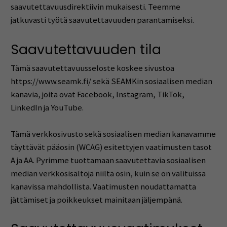
saavutettavuusdirektiivin mukaisesti. Teemme
jatkuvasti työtä saavutettavuuden parantamiseksi.
Saavutettavuuden tila
Tämä saavutettavuusseloste koskee sivustoa
https://www.seamk.fi/ sekä SEAMKin sosiaalisen median
kanavia, joita ovat Facebook, Instagram, TikTok,
LinkedIn ja YouTube.
Tämä verkkosivusto sekä sosiaalisen median kanavamme
täyttävät pääosin (WCAG) esitettyjen vaatimusten tasot
A ja AA. Pyrimme tuottamaan saavutettavia sosiaalisen
median verkkosisältöjä niiltä osin, kuin se on valituissa
kanavissa mahdollista. Vaatimusten noudattamatta
jättämiset ja poikkeukset mainitaan jäljempänä.