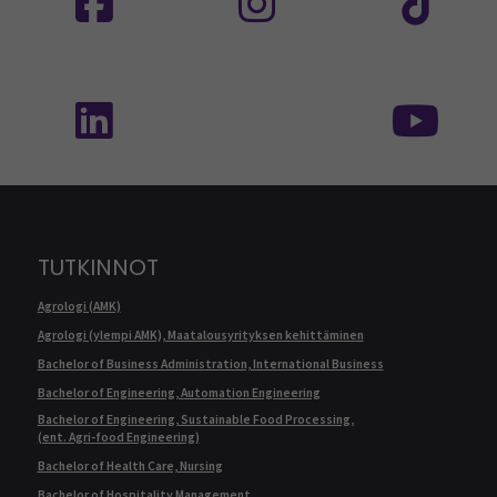
Seuraa meitä sosiaalisessa mediassa: SEAMK 
Seu
TUTKINNOT
Agrologi (AMK)
Agrologi (ylempi AMK), Maatalousyrityksen kehittäminen
Bachelor of Business Administration, International Business
Bachelor of Engineering, Automation Engineering
Bachelor of Engineering, Sustainable Food Processing,
(ent. Agri-food Engineering)
Bachelor of Health Care, Nursing
Bachelor of Hospitality Management