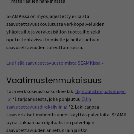
materiaalien hankinnassa
SEAMKissa on myös järjestetty erilaista
saavutettavuuskoulutusta verkkopalveluiden
ylläpitäjille ja verkkosisällön tuottajille sekä
opetustehtävissä toimiville ja heitä tuetaan
saavutettavuuden toteuttamisessa.
Lue lisää saavutettavuustoimista SEAMKissa »
Vaatimustenmukaisuus
Tätä verkkosivustoa koskee laki
digitaalisten palvelujen
(Avautuu uuteen ikkunaan)
*1 tarjoamisesta, joka pohjautuu
EU:n
(Avautuu uuteen ikkunaan)
saavutettavuusdirektiiviin
*2. Laki tarjoaa
tasavertaiset mahdollisuudet käyttää palveluita. SEAMK
pyrkii takaamaan digitaalisten palvelujen
saavutettavuuden annetun lain ja EU:n