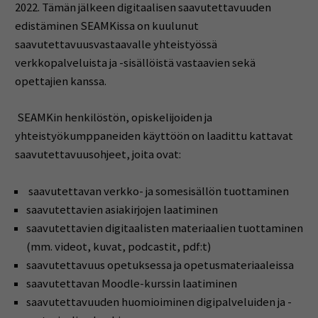
2022. Tämän jälkeen digitaalisen saavutettavuuden
edistäminen SEAMKissa on kuulunut
saavutettavuusvastaavalle yhteistyössä
verkkopalveluista ja -sisällöistä vastaavien sekä
opettajien kanssa.
SEAMKin henkilöstön, opiskelijoiden ja
yhteistyökumppaneiden käyttöön on laadittu kattavat
saavutettavuusohjeet, joita ovat:
saavutettavan verkko- ja somesisällön tuottaminen
saavutettavien asiakirjojen laatiminen
saavutettavien digitaalisten materiaalien tuottaminen
(mm. videot, kuvat, podcastit, pdf:t)
saavutettavuus opetuksessa ja opetusmateriaaleissa
saavutettavan Moodle-kurssin laatiminen
saavutettavuuden huomioiminen digipalveluiden ja -