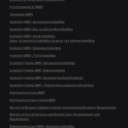
Fysioterapeutti (AMK)
Geronomi (AMK)
Insinööri (AMK), Automaatiotekniikka
Insinööri (AMK), Bio- ja elintarviketekniikka
Insinööri (AMK), Konetekniikka,
kone- ja tuotantotekniikka tai auto- ja työkonetekniikka
Insinööri (AMK), Rakennustekniikka
Insinööri (AMK), Tietotekniikka
Insinööri (ylempi AMK), Automaatiotekniikka
Insinööri (ylempi AMK), Rakentaminen
Insinööri (ylempi AMK), Ruokaketjun kehittäminen
Insinööri (ylempi AMK), Teknologiaosaamisen johtaminen
Kulttuurituottaja (AMK)
Kulttuurituottaja (ylempi AMK)
Master of Business Administration, International Business Management
Master of Social Services and Health Care, Development and
Management
Rakennusmestari (AMK), Rakennustekniikka