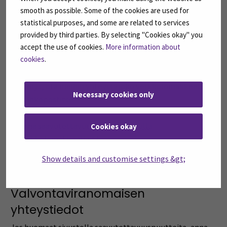
Palaute ja yhteystiedot
smooth as possible. Some of the cookies are used for
Jos haluat raportoida ongelman Seinäjoen
statistical purposes, and some are related to services
ammattikorkeakoulun verkkopalvelun
provided by third parties. By selecting "Cookies okay" you
saavutettavuudessa, haluat jonkin materiaalin
accept the use of cookies.
More information about
cookies
.
saavutettavassa muodossa, tai jos sinulla on meille
verkkopalvelun saavutettavuutta koskeva ehdotus tai
kysymys, ota meihin yhteyttä joko verkkolomakkeella
Necessary cookies only
tai sähköpostitse.
Anna saavutettavuuspalautetta
tällä
Cookies okay
verkkolomakkeella
*4.
Tai lähetä meille sähköpostia
Show details and customise settings &gt;
(Avautuu uutee
osoitteeseen
saavutettavuus@seamk.fi
.
Valvontaviranomaisen
yhteystiedot