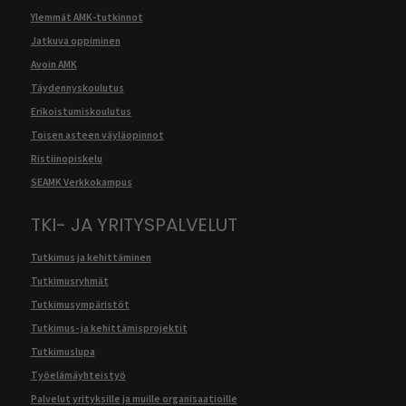
Ylemmät AMK-tutkinnot
Jatkuva oppiminen
Avoin AMK
Täydennyskoulutus
Erikoistumiskoulutus
Toisen asteen väyläopinnot
Ristiinopiskelu
SEAMK Verkkokampus
TKI- JA YRITYSPALVELUT
Tutkimus ja kehittäminen
Tutkimusryhmät
Tutkimusympäristöt
Tutkimus- ja kehittämisprojektit
Tutkimuslupa
Työelämäyhteistyö
Palvelut yrityksille ja muille organisaatioille