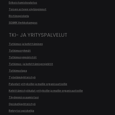
Erikoistumiskoulutus
Toisen asteen väyläopinnot
Ristiinopiskelu
SEAMK Verkkokampus
TKI- JA YRITYSPALVELUT
Tutkimus ja kehittäminen
Tutkimusryhmät
Tutkimusympäristöt
Tutkimus- ja kehittämisprojektit
Tutkimuslupa
Työelämäyhteistyö
Palvelut yrityksille ja muille organisaatioille
Kehittämistyökalut yrityksille ja muille organisaatioille
Täydennä osaamistasi
Opiskelijayhteistyö
Rekrytoi opiskelija