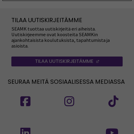
TILAA UUTISKIRJEITÄMME
SEAMK tuottaa uutiskirjeitä eri aiheista.
Uutiskirjeemme ovat koosteita SEAMKin
ajankohtaisista koulutuksista, tapahtumista ja
asioista.
TILAA UUTISKIRJEITÄMME
(AVAUTUU UUT
SEURAA MEITÄ SOSIAALISESSA MEDIASSA
Seuraa meitä sosiaalisessa mediassa: SEAMK
Seuraa meitä sosiaalise
Seu
Seuraa meitä sosiaalisessa mediassa: SEAMK 
Seu