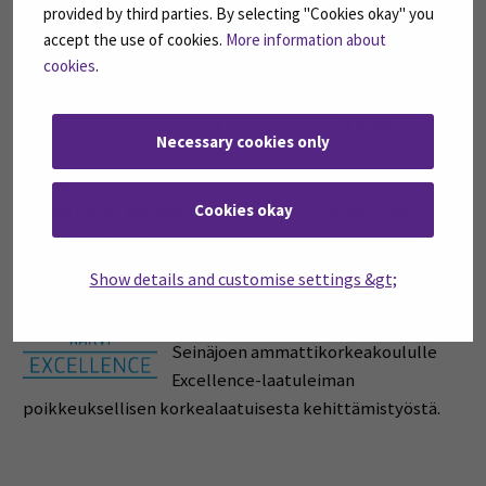
SEAMK on pärjännyt viime vuosina erinomaisesti
provided by third parties. By selecting "Cookies okay" you
accept the use of cookies.
More information about
valtakunnallisessa valmistumisvaiheen
cookies
.
opiskelijapalautekyselyn (AVOP) tuloksissa, jonka
mukaan opiskelijamme ovat tyytyväisiä SEAMKissa
opiskeluun. He arvostavat muun muassa SEAMKin
Necessary cookies only
oppimisympäristöjä, kansainvälisyyttä,
yrittäjävalmiuksien tarjontaa ja opetuksen laatua.
Cookies okay
Kiitosta ovat saaneet myös opiskelun tukipalvelut,
työelämäyhteydet ja työelämäneuvonta.
Show details and customise settings &gt;
Kansallinen koulutuksen
arviointikeskus Karvi on myöntänyt
Seinäjoen ammattikorkeakoululle
Excellence-laatuleiman
poikkeuksellisen korkealaatuisesta kehittämistyöstä.