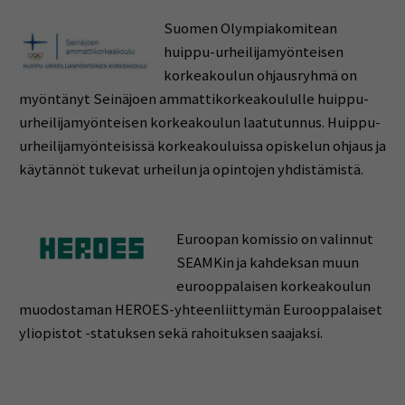
Suomen Olympiakomitean
huippu-urheilijamyönteisen
korkeakoulun ohjausryhmä on
myöntänyt Seinäjoen ammattikorkeakoululle huippu-
urheilijamyönteisen korkeakoulun laatutunnus. Huippu-
urheilijamyönteisissä korkeakouluissa opiskelun ohjaus ja
käytännöt tukevat urheilun ja opintojen yhdistämistä.
Euroopan komissio on valinnut
SEAMKin ja kahdeksan muun
eurooppalaisen korkeakoulun
muodostaman HEROES-yhteenliittymän Eurooppalaiset
yliopistot -statuksen sekä rahoituksen saajaksi.