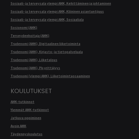
Sosiaali- ja terveysala ylempi AMK, Kehittäminen ja johtaminen
Sosiaali- ja terveysala ylempi AMK, Kliininen asiantuntijuus
Sosiaali- ja terveysala ylempi AMK, Sosiaaliala
Sosionomi (AMK)
Terveydenhoitaja (AMK)
Tradenomi (AMK), Digitaalinen liiketoiminta
Tradenomi (AMK), Kirjasto- ja tietopalveluala
Tradenomi (AMK), Liiketalous
Tradenomi (AMK), Pk-yrittäjyys
Tradenomi (ylempi AMK), Liiketoimintaosaaminen
KOULUTUKSET
AMK-tutkinnot
Ylemmät AMK-tutkinnot
Jatkuva oppiminen
Avoin AMK
Täydennyskoulutus