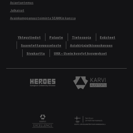
Asiantuntemus
Julkaisut
Avainkumppanuustoiminta SEAMKin kanssa
Yhteystiedot
Palaute
Tietosuoja
Evästeet
Saavutettavuusseloste
Asiakirjajulkisuuskuvaus
Sivukartta
UKK – Usein kysytyt kysymykset
Heroes European University Alliance logo
Karvi Auditoitu logo
Logo
KARVI Excellence logo.