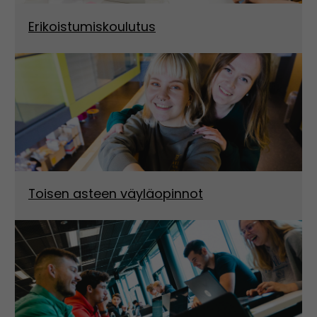
Erikoistumiskoulutus
Toisen asteen väyläopinnot