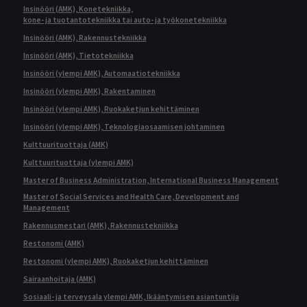
Insinööri (AMK), Konetekniikka,
kone- ja tuotantotekniikka tai auto- ja työkonetekniikka
Insinööri (AMK), Rakennustekniikka
Insinööri (AMK), Tietotekniikka
Insinööri (ylempi AMK), Automaatiotekniikka
Insinööri (ylempi AMK), Rakentaminen
Insinööri (ylempi AMK), Ruokaketjun kehittäminen
Insinööri (ylempi AMK), Teknologiaosaamisen johtaminen
Kulttuurituottaja (AMK)
Kulttuurituottaja (ylempi AMK)
Master of Business Administration, International Business Management
Master of Social Services and Health Care, Development and
Management
Rakennusmestari (AMK), Rakennustekniikka
Restonomi (AMK)
Restonomi (ylempi AMK), Ruokaketjun kehittäminen
Sairaanhoitaja (AMK)
Sosiaali- ja terveysala ylempi AMK, Ikääntymisen asiantuntija