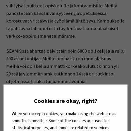
viihtyisät puitteet opiskelulle ja kohtaamisille. Meillä
panostetaan kansainvälisyyteen, ja opetuksessa
korostuvat yrittäjyys ja työelämälähtöisyys. Kampuksella
tapahtuvaa lähiopetusta täydentävät korkealaatuiset
verkko-oppimismenetelmämme.
SEAMKissa ahertaa päivittäin noin 6000 opiskelijaa ja reilu
400 asiantuntijaa. Meille ominaista on monialaisuus.
Meillä voi opiskella ammattikorkeakoulututkinnon yli
20:ssä ja ylemmän amk-tutkinnon 14:ssä eri tutkinto-
ohjelmassa. Lisäksi tarjoamme avoimia
ammattikorkeakouluopintoja sekä
täydennyskoulutusta. Yhdessä kehittäminen ja
Cookies are okay, right?
vuorovaikutus työelämän kanssa ovat meille tärkeitä –
niin opetuksessa kuin tutkimus-, kehittämis- ja
When you accept cookies, you make using the website as
innovaatiotoiminnassa.
smooth as possible. Some of the cookies are used for
statistical purposes, and some are related to services