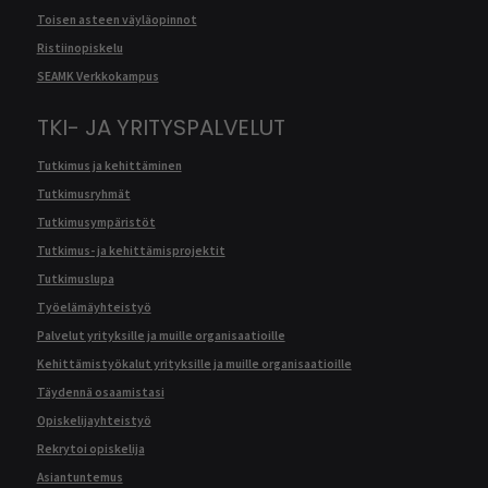
Toisen asteen väyläopinnot
Ristiinopiskelu
SEAMK Verkkokampus
TKI- JA YRITYSPALVELUT
Tutkimus ja kehittäminen
Tutkimusryhmät
Tutkimusympäristöt
Tutkimus- ja kehittämisprojektit
Tutkimuslupa
Työelämäyhteistyö
Palvelut yrityksille ja muille organisaatioille
Kehittämistyökalut yrityksille ja muille organisaatioille
Täydennä osaamistasi
Opiskelijayhteistyö
Rekrytoi opiskelija
Asiantuntemus