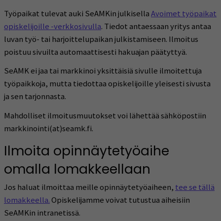
Työpaikat tulevat auki SeAMKin julkisella
Avoimet työpaikat
opiskelijoille -verkkosivulla
. Tiedot antaessaan yritys antaa
luvan työ- tai harjoittelupaikan julkistamiseen. Ilmoitus
poistuu sivuilta automaattisesti hakuajan päätyttyä.
SeAMK ei jaa tai markkinoi yksittäisiä sivulle ilmoitettuja
työpaikkoja, mutta tiedottaa opiskelijoille yleisesti sivusta
ja sen tarjonnasta.
Mahdolliset ilmoitusmuutokset voi lähettää sähköpostiin
markkinointi(at)seamk.fi.
Ilmoita opinnäytetyöaihe
omalla lomakkeellaan
Jos haluat ilmoittaa meille opinnäytetyöaiheen,
tee se tällä
lomakkeella.
Opiskelijamme voivat tutustua aiheisiin
SeAMKin intranetissä.