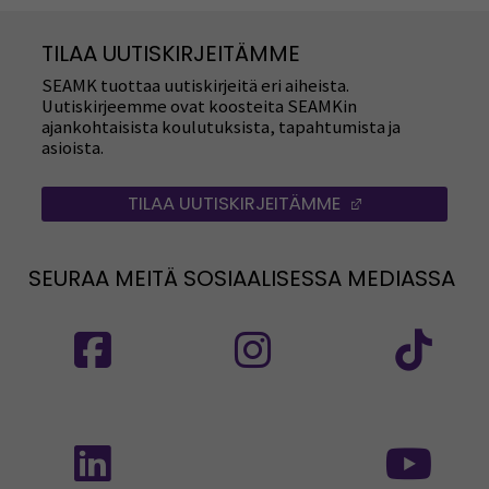
TILAA UUTISKIRJEITÄMME
SEAMK tuottaa uutiskirjeitä eri aiheista.
Uutiskirjeemme ovat koosteita SEAMKin
ajankohtaisista koulutuksista, tapahtumista ja
asioista.
TILAA UUTISKIRJEITÄMME
(AVAUTUU UUT
SEURAA MEITÄ SOSIAALISESSA MEDIASSA
Seuraa meitä sosiaalisessa mediassa: SEAMK
Seuraa meitä sosiaalise
Seu
Seuraa meitä sosiaalisessa mediassa: SEAMK 
Seu