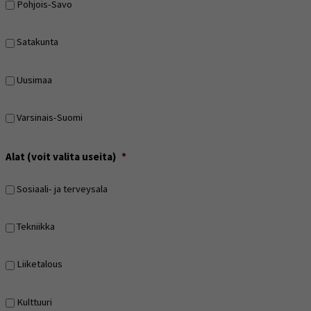
Pohjois-Savo
Satakunta
Uusimaa
Varsinais-Suomi
Alat (voit valita useita)
*
Sosiaali- ja terveysala
Tekniikka
Liiketalous
Kulttuuri