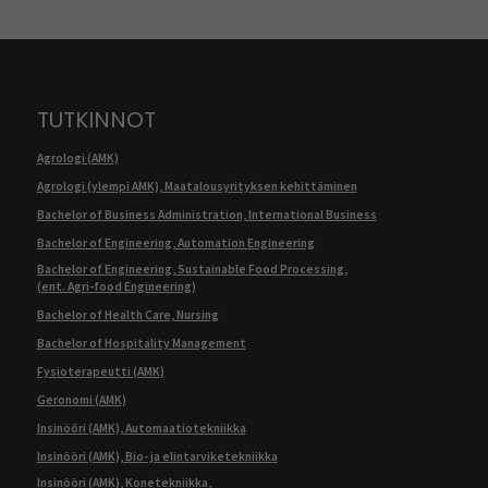
TUTKINNOT
Agrologi (AMK)
Agrologi (ylempi AMK), Maatalousyrityksen kehittäminen
Bachelor of Business Administration, International Business
Bachelor of Engineering, Automation Engineering
Bachelor of Engineering, Sustainable Food Processing,
(ent. Agri-food Engineering)
Bachelor of Health Care, Nursing
Bachelor of Hospitality Management
Fysioterapeutti (AMK)
Geronomi (AMK)
Insinööri (AMK), Automaatiotekniikka
Insinööri (AMK), Bio- ja elintarviketekniikka
Insinööri (AMK), Konetekniikka,