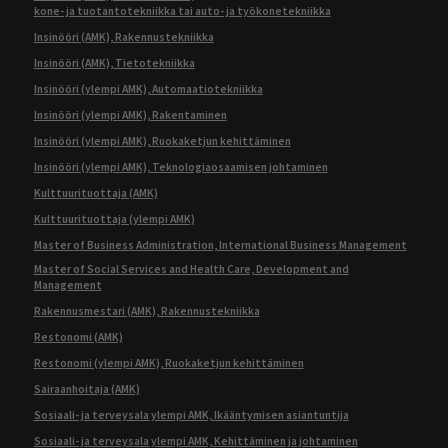
kone- ja tuotantotekniikka tai auto- ja työkonetekniikka
Insinööri (AMK), Rakennustekniikka
Insinööri (AMK), Tietotekniikka
Insinööri (ylempi AMK), Automaatiotekniikka
Insinööri (ylempi AMK), Rakentaminen
Insinööri (ylempi AMK), Ruokaketjun kehittäminen
Insinööri (ylempi AMK), Teknologiaosaamisen johtaminen
Kulttuurituottaja (AMK)
Kulttuurituottaja (ylempi AMK)
Master of Business Administration, International Business Management
Master of Social Services and Health Care, Development and
Management
Rakennusmestari (AMK), Rakennustekniikka
Restonomi (AMK)
Restonomi (ylempi AMK), Ruokaketjun kehittäminen
Sairaanhoitaja (AMK)
Sosiaali- ja terveysala ylempi AMK, Ikääntymisen asiantuntija
Sosiaali- ja terveysala ylempi AMK, Kehittäminen ja johtaminen