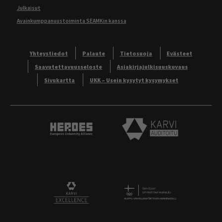
Julkaisut
Avainkumppanuustoiminta SEAMKin kanssa
Yhteystiedot
Palaute
Tietosuoja
Evästeet
Saavutettavuusseloste
Asiakirjajulkisuuskuvaus
Sivukartta
UKK – Usein kysytyt kysymykset
Heroes European University Alliance logo
Karvi Auditoitu logo
Logo
KARVI Excellence logo.