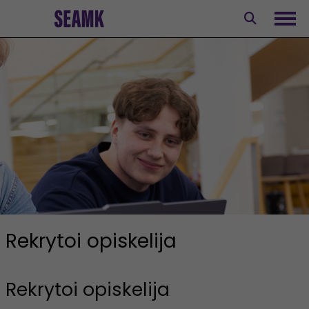
Siirry
sisältöön
Avaa
Rekrytoi opiskelija
Rekrytoi opiskelija