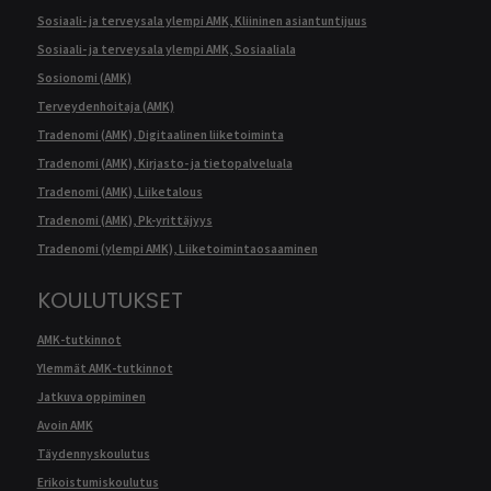
Sosiaali- ja terveysala ylempi AMK, Kliininen asiantuntijuus
Sosiaali- ja terveysala ylempi AMK, Sosiaaliala
Sosionomi (AMK)
Terveydenhoitaja (AMK)
Tradenomi (AMK), Digitaalinen liiketoiminta
Tradenomi (AMK), Kirjasto- ja tietopalveluala
Tradenomi (AMK), Liiketalous
Tradenomi (AMK), Pk-yrittäjyys
Tradenomi (ylempi AMK), Liiketoimintaosaaminen
KOULUTUKSET
AMK-tutkinnot
Ylemmät AMK-tutkinnot
Jatkuva oppiminen
Avoin AMK
Täydennyskoulutus
Erikoistumiskoulutus