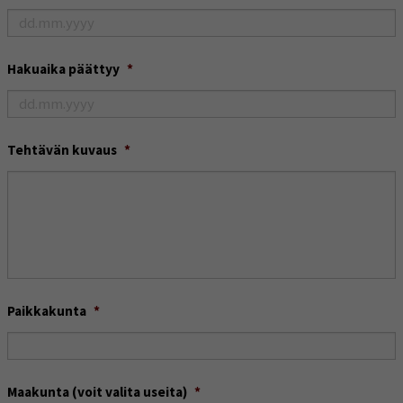
DD
Hakuaika päättyy
*
dot
MM
dot
DD
Tehtävän kuvaus
*
YYYY
dot
MM
dot
YYYY
Paikkakunta
*
Maakunta (voit valita useita)
*