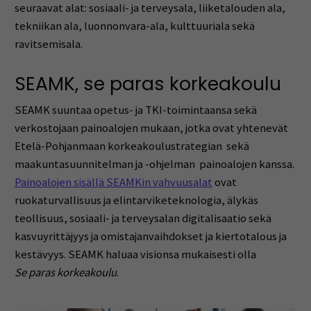
seuraavat alat: sosiaali- ja terveysala, liiketalouden ala,
tekniikan ala, luonnonvara-ala, kulttuuriala sekä
ravitsemisala.
SEAMK, se paras korkeakoulu
SEAMK suuntaa opetus- ja TKI-toimintaansa sekä
verkostojaan painoalojen mukaan, jotka ovat yhtenevät
Etelä-Pohjanmaan korkeakoulustrategian sekä
maakuntasuunnitelman ja -ohjelman painoalojen kanssa.
Painoalojen sisällä SEAMKin vahvuusalat
ovat
ruokaturvallisuus ja elintarviketeknologia, älykäs
teollisuus, sosiaali- ja terveysalan digitalisaatio sekä
kasvuyrittäjyys ja omistajanvaihdokset ja kiertotalous ja
kestävyys. SEAMK haluaa visionsa mukaisesti olla
Se paras korkeakoulu
.