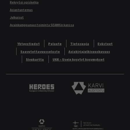
Rekrytoi opiskelija
Asiantuntemus
Julkaisut
Avainkumppanuustoiminta SEAMKin kanssa
Yhteystiedot
Palaute
Tietosuoja
Evästeet
Saavutettavuusseloste
Asiakirjajulkisuuskuvaus
Sivukartta
UKK – Usein kysytyt kysymykset
Heroes European University Alliance logo
Karvi Auditoitu logo
Logo
KARVI Excellence logo.