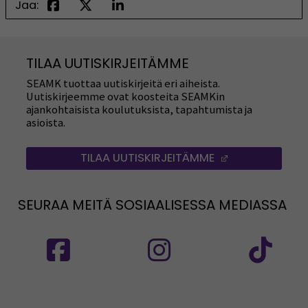
Jaa:
TILAA UUTISKIRJEITÄMME
SEAMK tuottaa uutiskirjeitä eri aiheista.
Uutiskirjeemme ovat koosteita SEAMKin
ajankohtaisista koulutuksista, tapahtumista ja
asioista.
TILAA UUTISKIRJEITÄMME
(AVAUTUU UUT
SEURAA MEITÄ SOSIAALISESSA MEDIASSA
Seuraa meitä sosiaalisessa mediassa: SEAMK
Seuraa meitä sosiaalise
Seu
Seuraa meitä sosiaalisessa mediassa: SEAMK 
Seu