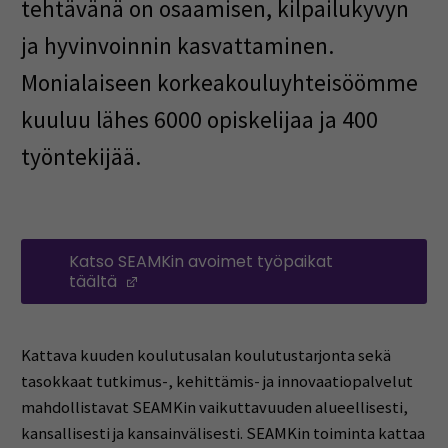
tehtävänä on osaamisen, kilpailukyvyn
ja hyvinvoinnin kasvattaminen.
Monialaiseen korkeakouluyhteisöömme
kuuluu lähes 6000 opiskelijaa ja 400
työntekijää.
Katso SEAMKin avoimet työpaikat
täältä
(Avautuu uuteen ikkunaan)
Kattava kuuden koulutusalan koulutustarjonta sekä
tasokkaat tutkimus-, kehittämis- ja innovaatiopalvelut
mahdollistavat SEAMKin vaikuttavuuden alueellisesti,
kansallisesti ja kansainvälisesti. SEAMKin toiminta kattaa