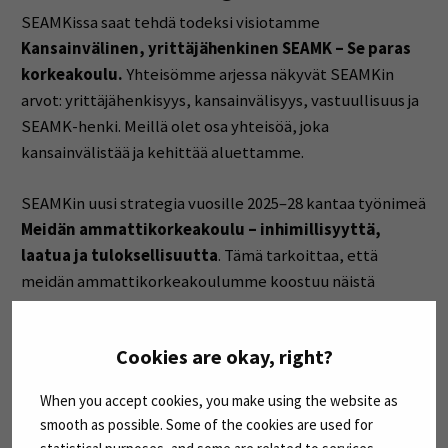
SEAMKissa saat tehdä todeksi visiotamme
Kansainvälinen, yrittäjähenkinen SEAMK – Se paras
korkeakoulu.
Yhteisömme arjessa näkyvät SEAMKin
arvot: yrittäjähenkisyys, kansainvälisyys, vastuullisuus ja
SEAMK-henki. Meillä olet osa yhteisöä, joka
kansainvälistää ja kehittää aluettamme.
SEAMKin uusi strategia vuosille 2025–28 kantaa työnimeä
Meidän ammattikorkeakoulu – inhimillisyyttä,
laatua ja tuloksellisuutta
. Tämä tarkoittaa, että
meidän ammattikorkeakoulumme koostuu näistä
elementeistä ja haluaa pitää jatkossakin kiinni
tuloksellisuudesta ja laadusta, mutta haluaa myös olla
Cookies are okay, right?
inhimillinen ratkaisuissaan eri osapuolten näkökulmasta.
Olemme ns. tolkun ammattikorkeakoulu.
Tutustu
When you accept cookies, you make using the website as
(Avautuu uuteen ikkunaan)
strategiaamme täällä »
smooth as possible. Some of the cookies are used for