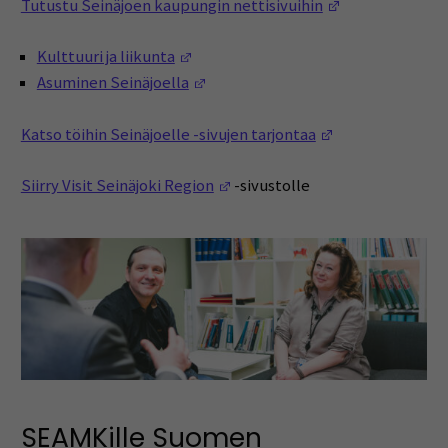
(Avautuu uutee
Tutustu Seinäjoen kaupungin nettisivuihin
(Avautuu uuteen ikkunaan)
Kulttuuri ja liikunta
(Avautuu uuteen ikkunaan)
Asuminen Seinäjoella
(Avautuu uutee
Katso töihin Seinäjoelle -sivujen tarjontaa
(Avautuu uuteen ikkunaan)
Siirry Visit Seinäjoki Region
-sivustolle
SEAMKille Suomen