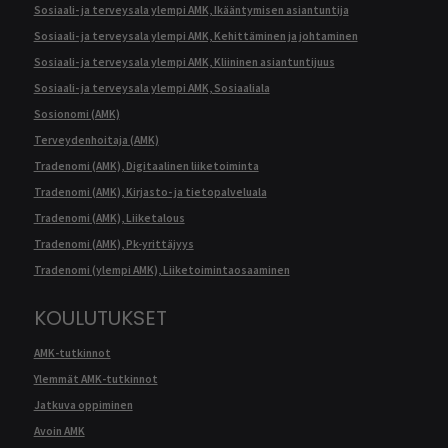
Sosiaali- ja terveysala ylempi AMK, Ikääntymisen asiantuntija
Sosiaali- ja terveysala ylempi AMK, Kehittäminen ja johtaminen
Sosiaali- ja terveysala ylempi AMK, Kliininen asiantuntijuus
Sosiaali- ja terveysala ylempi AMK, Sosiaaliala
Sosionomi (AMK)
Terveydenhoitaja (AMK)
Tradenomi (AMK), Digitaalinen liiketoiminta
Tradenomi (AMK), Kirjasto- ja tietopalveluala
Tradenomi (AMK), Liiketalous
Tradenomi (AMK), Pk-yrittäjyys
Tradenomi (ylempi AMK), Liiketoimintaosaaminen
KOULUTUKSET
AMK-tutkinnot
Ylemmät AMK-tutkinnot
Jatkuva oppiminen
Avoin AMK