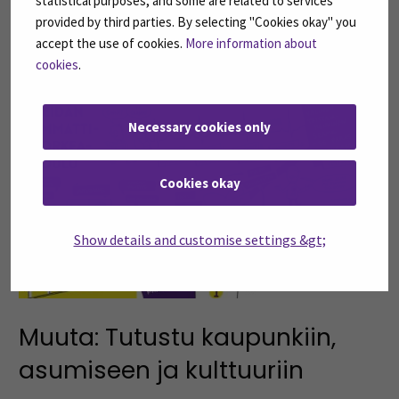
statistical purposes, and some are related to services
SEAMKin strategiassa ja koko toiminnassa on otettu
provided by third parties. By selecting "Cookies okay" you
huomioon vastuullisuus ja kestävä kehitys.
Lue kestävän
accept the use of cookies.
More information about
kehityksen ohjelmastamme täältä »
cookies
.
Necessary cookies only
Cookies okay
Show details and customise settings &gt;
Muuta: Tutustu kaupunkiin,
asumiseen ja kulttuuriin