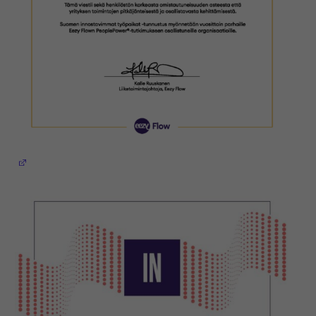
(Avautuu uuteen ikkunaan)