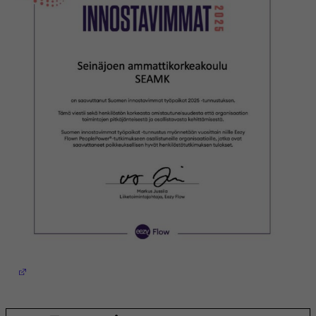
(Avautuu uuteen ikkunaan)