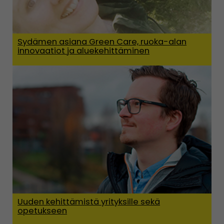
Sydämen asiana Green Care, ruoka-alan
innovaatiot ja aluekehittäminen
Uuden kehittämistä yrityksille sekä
opetukseen