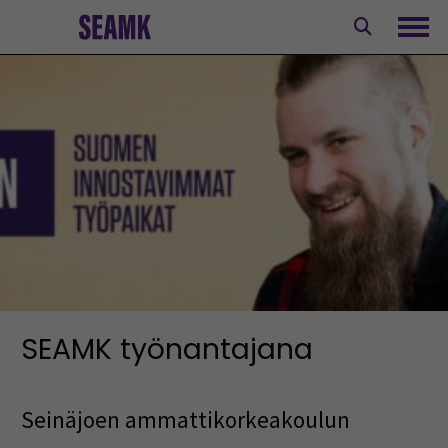
Siirry
sisältöön
Avaa
SEAMK työnantajana
Seinäjoen ammattikorkeakoulun