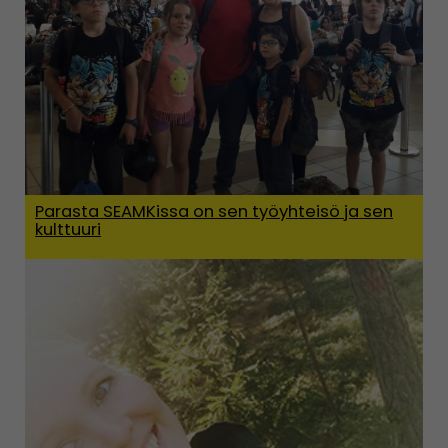
Parasta SEAMKissa on sen työyhteisö ja sen
kulttuuri