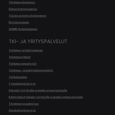
Täydennyskoulutus
Erikoistumiskoulutus
Toisen asteen väyläopinnot
Ristiinopiskelu
SEAMK Verkkokampus
TKI- JA YRITYSPALVELUT
Tutkimus ja kehittäminen
Tutkimusryhmät
Tutkimusympäristöt
Tutkimus- ja kehittämisprojektit
Tutkimuslupa
Työelämäyhteistyö
Palvelut yrityksille ja muille organisaatioille
Kehittämistyökalut yrityksille ja muille organisaatioille
Täydennä osaamistasi
Opiskelijayhteistyö