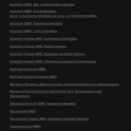
Insinööri (AMK), Bio- ja elintarviketekniikka
Insinööri (AMK), Konetekniikka,
kone- ja tuotantotekniikka tai auto- ja työkonetekniikka
Insinööri (AMK), Rakennustekniikka
Insinööri (AMK), Tietotekniikka
Insinööri (ylempi AMK), Automaatiotekniikka
Insinööri (ylempi AMK), Rakentaminen
Insinööri (ylempi AMK), Ruokaketjun kehittäminen
Insinööri (ylempi AMK), Teknologiaosaamisen johtaminen
Kulttuurituottaja (AMK)
Kulttuurituottaja (ylempi AMK)
Master of Business Administration, International Business Management
Master of Social Services and Health Care, Development and
Management
Rakennusmestari (AMK), Rakennustekniikka
Restonomi (AMK)
Restonomi (ylempi AMK), Ruokaketjun kehittäminen
Sairaanhoitaja (AMK)