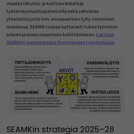
muassa liikunta- ja kulttuuriedulla ja
työterveyshuoltopalveluilla sekä vahvistaa
yhteisöllisyyttä mm. monipuolisen tyhy-toiminnan
muodossa. SEAMK tarjoaa kattavasti tukea työnteon
arkeen ja oman osaamisen kehittämiseen.
Lue lisää
SEAMKin panostuksista hyvinvoivaan työyhteisöön.
SEAMKin strategia 2025–28