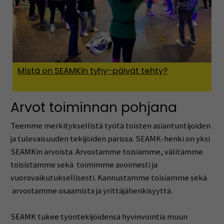
Mistä on SEAMKin tyhy-päivät tehty?
Arvot toiminnan pohjana
Teemme merkityksellistä työtä toisten asiantuntijoiden
ja tulevaisuuden tekijöiden parissa. SEAMK-henki on yksi
SEAMKin arvoista. Arvostamme toisiamme, välitämme
toisistamme sekä toimimme avoimesti ja
vuorovaikutuksellisesti. Kannustamme toisiamme sekä
arvostamme osaamista ja yrittäjähenkisyyttä.
SEAMK tukee työntekijöidensä hyvinvointia muun