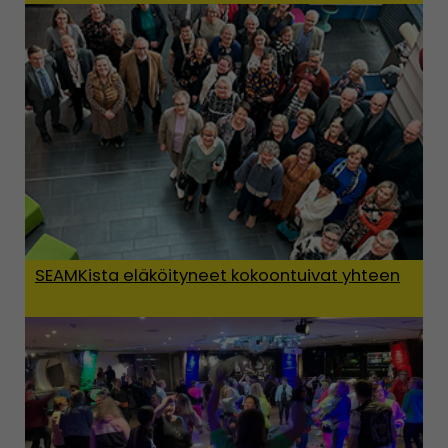
SEAMKista eläköityneet kokoontuivat yhteen