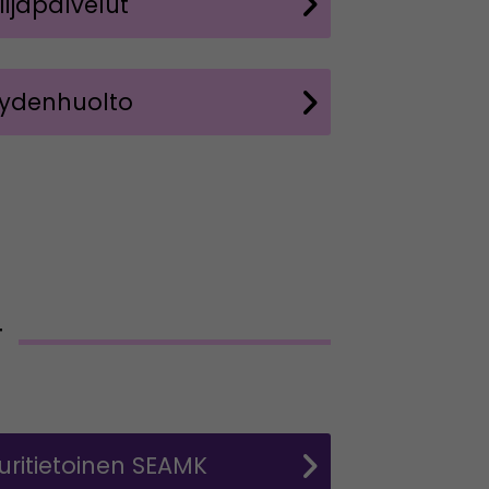
ijapalvelut
eydenhuolto
T
tuuritietoinen SEAMK