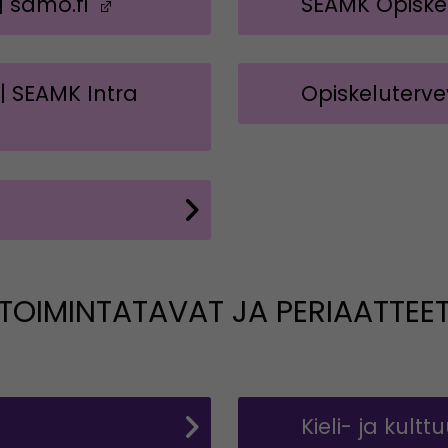
| samo.fi
(Avautuu uuteen ikkunaan)
SEAMK Opiskel
 | SEAMK Intra
Opiskeluterv
kunaan)
TOIMINTATAVAT JA PERIAATTEE
Kieli- ja kult