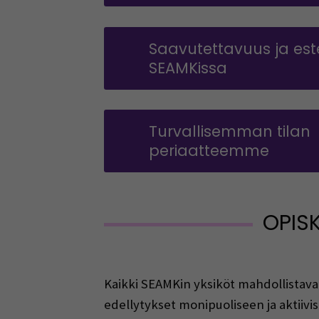
Saavutettavuus ja es
SEAMKissa
Turvallisemman tilan
periaatteemme
OPIS
Kaikki SEAMKin yksiköt mahdollistavat 
edellytykset monipuoliseen ja aktiivi