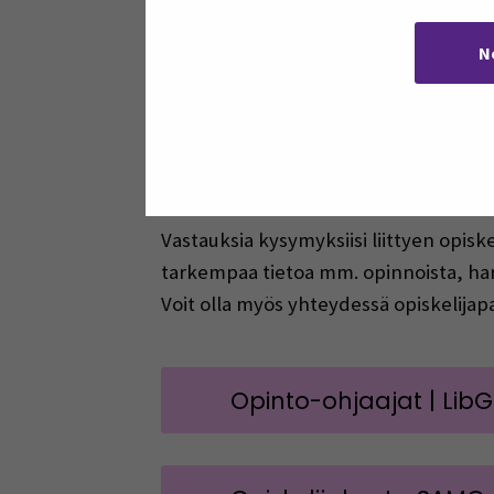
SEAMK Intra | intra.sea
N
Vastauksia kysymyksiisi liittyen opis
tarkempaa tietoa mm. opinnoista, harj
Voit olla myös yhteydessä opiskelijap
Opinto-ohjaajat | Lib