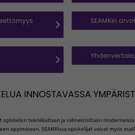
teettömyys
SEAMKin arvot
Yhdenvertais
KELUA INNOSTAVASSA YMPÄRIS
opiskelun tekniikaltaan ja välineistöltään moderneissa t
seen oppimiseen. SEAMKissa opiskelijat voivat myös osalli