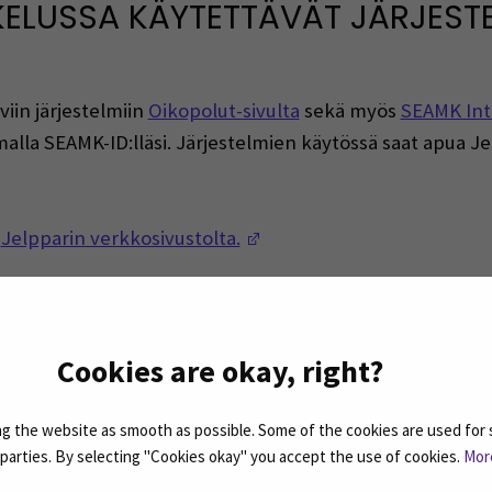
KELUSSA KÄYTETTÄVÄT JÄRJEST
viin järjestelmiin
Oikopolut-sivulta
sekä myös
SEAMK Intr
 omalla SEAMK-ID:lläsi. Järjestelmien käytössä saat apua 
(Avautuu uuteen ikkunaan)
(Avautuu uuteen ikkunaan
t
Jelpparin verkkosivustolta.
(Avautuu uuteen ikkunaan)
taa
Jelppari.
Cookies are okay, right?
du.fi
(Avautuu uuteen ikkunaan)
Oikopolut - lin
tietosivuille
 the website as smooth as possible. Some of the cookies are used for 
d parties. By selecting "Cookies okay" you accept the use of cookies.
Mor