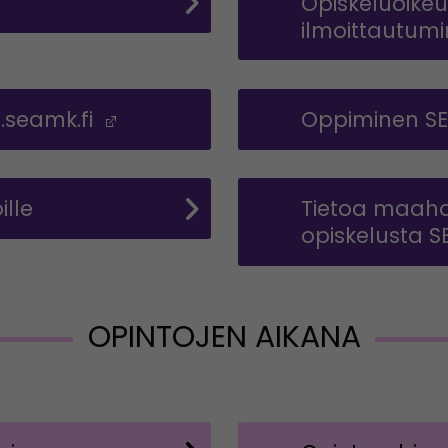
Opiskeluoikeus
ilmoittautum
.seamk.fi
(Avautuu uuteen ikkunaan)
Oppiminen S
ille
Tietoa maaha
opiskelusta S
OPINTOJEN AIKANA