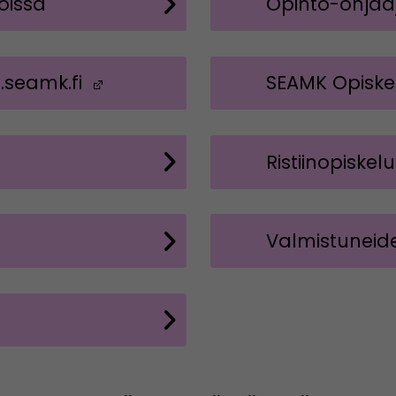
oissa
Opinto-ohjaaj
.seamk.fi
(Avautuu uuteen ikkunaan)
SEAMK Opiskel
Ristiinopiskelu
Valmistuneid