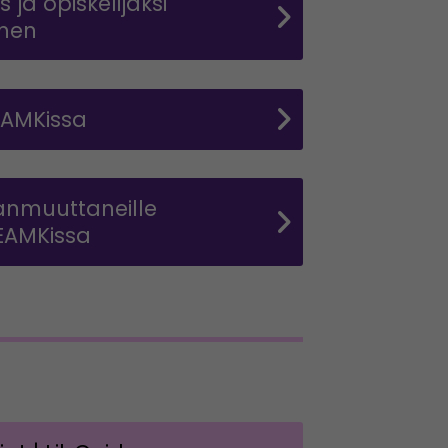
 ja opiskelijaksi
inen
EAMKissa
nmuuttaneille
EAMKissa