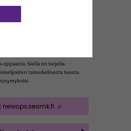
utuu uuteen ikkunaan)
oppaasta. Siellä on tarjolla
skelijoiden taloudellisesta tuesta.
kysymyksiisi.
| newops.seamk.fi
(Avautuu uuteen ikk