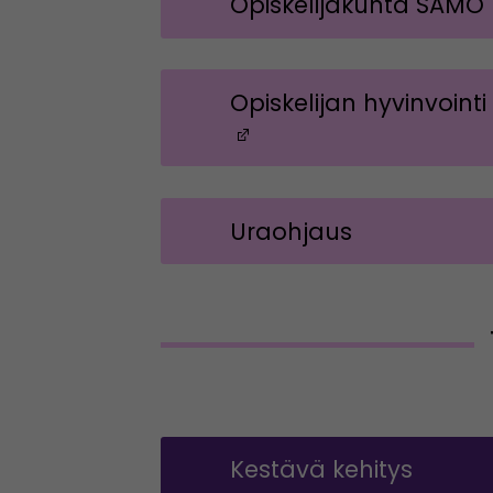
Opiskelijakunta SAMO 
Opiskelijan hyvinvointi
(Avautuu uuteen ik
Uraohjaus
Kestävä kehitys