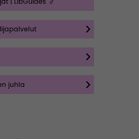
at | LibGuides
(Avautuu uuteen ikkuna
ijapalvelut
en juhla