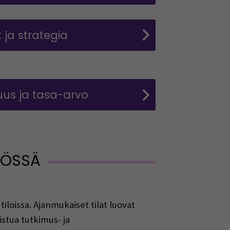
 ja strategia
uus ja tasa-arvo
TÖSSÄ
iloissa. Ajanmukaiset tilat luovat
stua tutkimus- ja