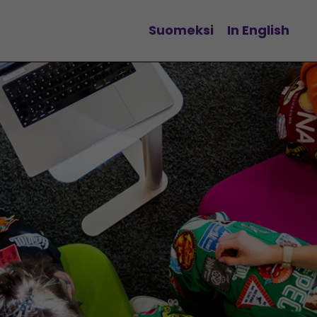
Suomeksi
In English
Vaihda kieltä