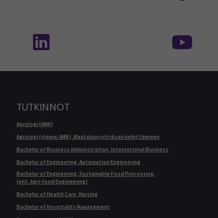
Seuraa meitä sosiaalisessa mediassa: SEAMK 
Seu
TUTKINNOT
Agrologi (AMK)
Agrologi (ylempi AMK), Maatalousyrityksen kehittäminen
Bachelor of Business Administration, International Business
Bachelor of Engineering, Automation Engineering
Bachelor of Engineering, Sustainable Food Processing,
(ent. Agri-food Engineering)
Bachelor of Health Care, Nursing
Bachelor of Hospitality Management