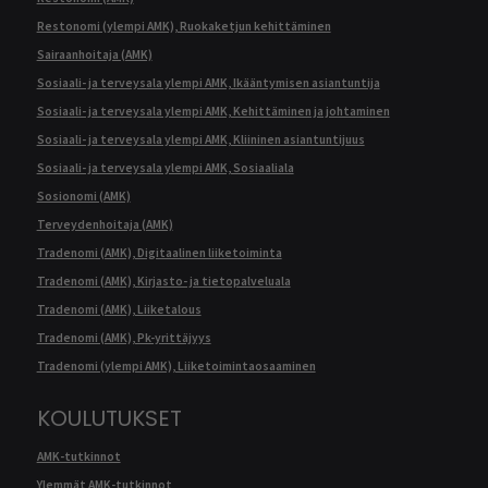
Restonomi (ylempi AMK), Ruokaketjun kehittäminen
Sairaanhoitaja (AMK)
Sosiaali- ja terveysala ylempi AMK, Ikääntymisen asiantuntija
Sosiaali- ja terveysala ylempi AMK, Kehittäminen ja johtaminen
Sosiaali- ja terveysala ylempi AMK, Kliininen asiantuntijuus
Sosiaali- ja terveysala ylempi AMK, Sosiaaliala
Sosionomi (AMK)
Terveydenhoitaja (AMK)
Tradenomi (AMK), Digitaalinen liiketoiminta
Tradenomi (AMK), Kirjasto- ja tietopalveluala
Tradenomi (AMK), Liiketalous
Tradenomi (AMK), Pk-yrittäjyys
Tradenomi (ylempi AMK), Liiketoimintaosaaminen
KOULUTUKSET
AMK-tutkinnot
Ylemmät AMK-tutkinnot