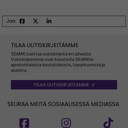
Jaa:
TILAA UUTISKIRJEITÄMME
SEAMK tuottaa uutiskirjeitä eri aiheista.
Uutiskirjeemme ovat koosteita SEAMKin
ajankohtaisista koulutuksista, tapahtumista ja
asioista.
TILAA UUTISKIRJEITÄMME
(AVAUTUU UUT
SEURAA MEITÄ SOSIAALISESSA MEDIASSA
Seuraa meitä sosiaalisessa mediassa: SEAMK
Seuraa meitä sosiaalise
Seu