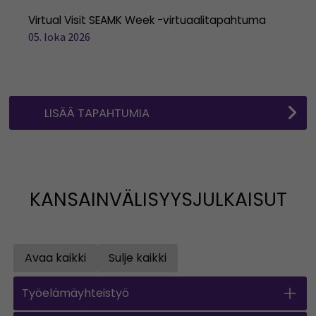
Virtual Visit SEAMK Week -virtuaalitapahtuma
05. loka 2026
LISÄÄ TAPAHTUMIA
KANSAINVÄLISYYSJULKAISUT
Avaa kaikki
Sulje kaikki
Open all accordions
Close all accordions
Työelämäyhteistyö