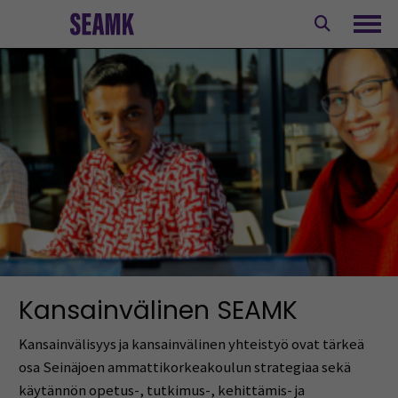
Siirry
sisältöön
Avaa
Kansainvälinen SEAMK
Kansainvälisyys ja kansainvälinen yhteistyö ovat tärkeä
osa Seinäjoen ammattikorkeakoulun strategiaa sekä
käytännön opetus-, tutkimus-, kehittämis- ja