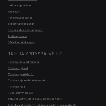
Jatkuva oppiminen
Avoin AMK
Täydennyskoulutus
Erikoistumiskoulutus
Toisen asteen väyläopinnot
Ristiinopiskelu
SEAMK Verkkokampus
TKI- JA YRITYSPALVELUT
Tutkimus ja kehittäminen
Tutkimusryhmät
Tutkimusympäristöt
Tutkimus- ja kehittämisprojektit
Tutkimuslupa
Työelämäyhteistyö
Palvelut yrityksille ja muille organisaatioille
Kehittämistyökalut yrityksille ja muille organisaatioille