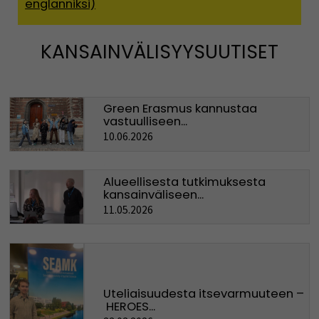
englanniksi)
(Avaut
KANSAINVÄLISYYSUUTISET
Green Erasmus kannustaa
vastuulliseen...
10.06.2026
Alueellisesta tutkimuksesta
kansainväliseen...
11.05.2026
Uteliaisuudesta itsevarmuuteen –
HEROES...