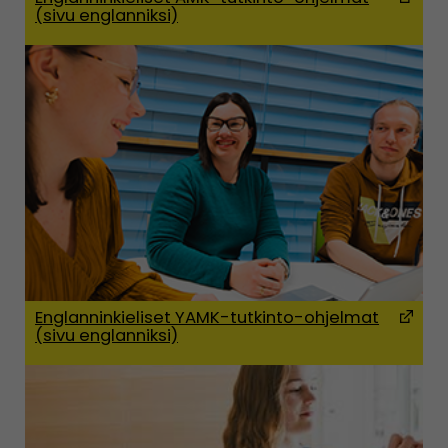
(sivu englanniksi)
(Avaut
Englanninkieliset YAMK-tutkinto-ohjelmat
(sivu englanniksi)
(Avaut