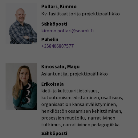
Pollari, Kimmo
Kv-fasilitaattori ja projektipäällikkö
Sähköposti
kimmo.pollari@seamk.fi
Puhelin
+358406807577
Kinossalo, Maiju
Asiantuntija, projektipäällikkö
Erikoisala
kieli- ja kulttuuritietoisuus,
kotoutumisen edistäminen, osallisuus,
organisaation kansainvälistyminen,
henkilöstön osaamisen kehittäminen,
prosessien muotoilu, narratiivinen
tutkimus, narratiivinen pedagogiikka
Sähköposti