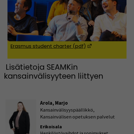
Erasmus student charter (pdf)
(Avautuu uuteen ik
Lisätietoja SEAMKin
kansainvälisyyteen liittyen
Arola, Marjo
Kansainvälisyyspäällikkö,
Kansainvälisen opetuksen palvelut
Erikoisala
Henkilöstövaihdot ja sopimukset