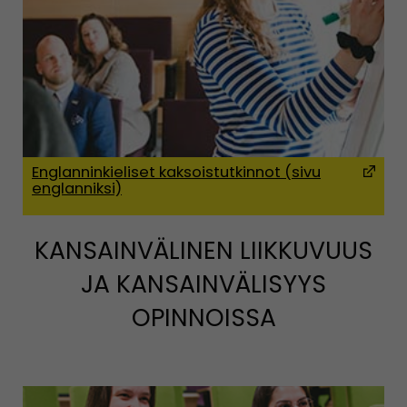
Englanninkieliset kaksoistutkinnot (sivu
englanniksi)
(Avaut
KANSAINVÄLINEN LIIKKUVUUS
JA KANSAINVÄLISYYS
OPINNOISSA