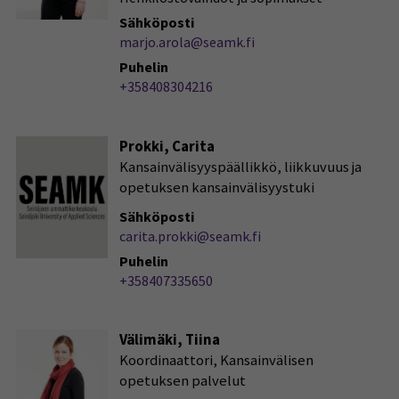
Sähköposti
marjo.arola@seamk.fi
Puhelin
+358408304216
Prokki, Carita
Kansainvälisyyspäällikkö, liikkuvuus ja
opetuksen kansainvälisyystuki
Sähköposti
carita.prokki@seamk.fi
Puhelin
+358407335650
Välimäki, Tiina
Koordinaattori, Kansainvälisen
opetuksen palvelut