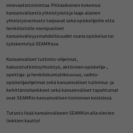
innovaatiotoimintaa. Pitkäaikainen kokemus
kansainvälisestä yhteistyöstä ja laaja-alainen
yhteistyöverkosto tarjoavat sekä opiskelijoille että
henkilöstölle monipuoliset
kansainvälisyysmahdollisuudet osana opiskelua tai
työskentelyä SEAMKissa.
Kansainväliset tutkinto-ohjelmat,
kaksoistutkintoyhteistyö, aktiivinen opiskelija-,
opettaja- ja henkilökuntaliikkuvuus, vaihto-
opiskelijaohjelmat sekä kansainväliset tutkimus- ja
kehittämishankkeet sekä kansainväliset tapahtumat
ovat SEAMKin kansainvälisen toiminnan keskiössä.
Tutustu lisää kansainväliseen SEAMKiin alla olevien
linkkien kautta!