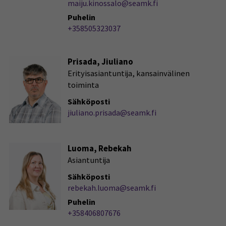
maiju.kinossalo@seamk.fi
Puhelin
+358505323037
Prisada, Jiuliano
Erityisasiantuntija, kansainvälinen
toiminta
Sähköposti
jiuliano.prisada@seamk.fi
Luoma, Rebekah
Asiantuntija
Sähköposti
rebekah.luoma@seamk.fi
Puhelin
+358406807676