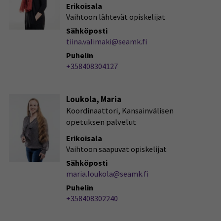
Erikoisala
Vaihtoon lähtevät opiskelijat
Sähköposti
tiina.valimaki@seamk.fi
Puhelin
+358408304127
Loukola, Maria
Koordinaattori, Kansainvälisen
opetuksen palvelut
Erikoisala
Vaihtoon saapuvat opiskelijat
Sähköposti
maria.loukola@seamk.fi
Puhelin
+358408302240