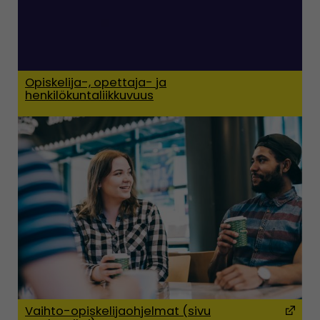
Opiskelija-, opettaja- ja
henkilökuntaliikkuvuus
Vaihto-opiskelijaohjelmat (sivu