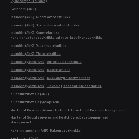
Fysioterapeutti (AMK)
Geronomi (AMK)
Insinööri (AMK), Automaatiotekniikka
Insinööri (AMK), Bio- ja elintarviketekniikka
Insinööri (AMK), Konetekniikka,
kone- ja tuotantotekniikka tai auto- ja työkonetekniikka
Insinööri (AMK), Rakennustekniikka
Insinööri (AMK), Tietotekniikka
Insinööri (ylempi AMK), Automaatiotekniikka
Insinööri (ylempi AMK), Rakentaminen
Insinööri (ylempi AMK), Ruokaketjun kehittäminen
Insinööri (ylempi AMK), Teknologiaosaamisen johtaminen
Kulttuurituottaja (AMK)
Kulttuurituottaja (ylempi AMK)
Master of Business Administration, International Business Management
Master of Social Services and Health Care, Development and
Management
Rakennusmestari (AMK), Rakennustekniikka
Restonomi (AMK)