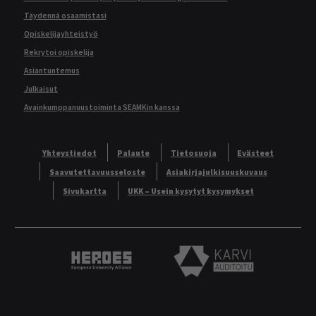
Täydennä osaamistasi
Opiskelijayhteistyö
Rekrytoi opiskelija
Asiantuntemus
Julkaisut
Avainkumppanuustoiminta SEAMKin kanssa
Yhteystiedot
Palaute
Tietosuoja
Evästeet
Saavutettavuusseloste
Asiakirjajulkisuuskuvaus
Sivukartta
UKK – Usein kysytyt kysymykset
Heroes European University Alliance logo
Karvi Auditoitu logo