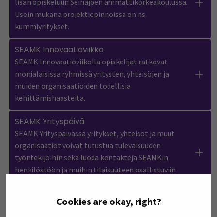
lisän opiskeluun Seinäjoen ammattikorkeakoulussa.
Usein mukana projektiopinnoissa on ns.
kummiyritykset.
SEAMK Innovaatioviikko
SEAMK Innovaatioviikolla opiskelijat ratkovat
monialaisissa ryhmissä yritysten, yhteisöjen ja
muiden organisaatioiden todellisia
kehittämishaasteita.
SEAMK Yrityspäivä
SEAMK Yrityspäivässä yritykset, yhteisöt ja muut
organisaatiot voivat tutustua tulevaisuuden
työntekijöihin sekä luoda kontakteja SEAMKin
henkilöstöön ja muihin tilaisuuteen osallistuviin
tahoihin.
Cookies are okay, right?
Kansainvälisyyspalvelut