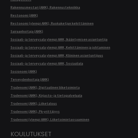
Rakennusmestari (AMK), Rakennustekniikka
Restonomi (AMK)
Restonomi (ylempi AMK), Ruokaketjun kehittäminen
Sairaanhoitaja (AMK)
Sosiaali- ja terveysala ylempi AMK, Ikääntymisen asiantuntija
Sosiaali- ja terveysala ylempi AMK, Kehittäminen ja johtaminen
Sosiaali- ja terveysala ylempi AMK, Kliininen asiantuntijuus
Sosiaali- ja terveysala ylempi AMK, Sosiaaliala
Sosionomi (AMK)
Terveydenhoitaja (AMK)
Tradenomi (AMK), Digitaalinen liiketoiminta
Tradenomi (AMK), Kirjasto- ja tietopalveluala
Tradenomi (AMK), Liiketalous
Tradenomi (AMK), Pk-yrittäjyys
Tradenomi (ylempi AMK), Liiketoimintaosaaminen
KOULUTUKSET