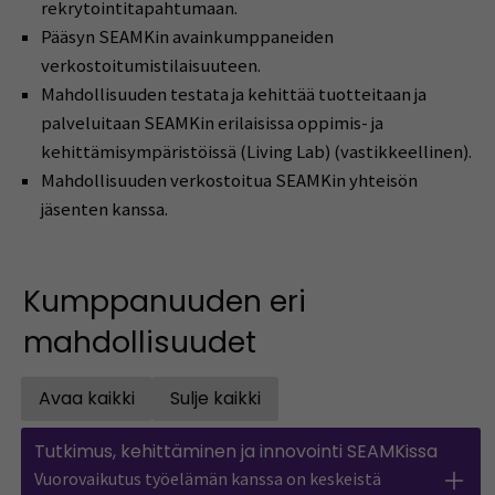
rekrytointitapahtumaan.
Pääsyn SEAMKin avainkumppaneiden
verkostoitumistilaisuuteen.
Mahdollisuuden testata ja kehittää tuotteitaan ja
palveluitaan SEAMKin erilaisissa oppimis- ja
kehittämisympäristöissä (Living Lab) (vastikkeellinen).
Mahdollisuuden verkostoitua SEAMKin yhteisön
jäsenten kanssa.
Kumppanuuden eri
mahdollisuudet
Avaa kaikki
Sulje kaikki
Open all accordions
Close all accordions
Tutkimus, kehittäminen ja innovointi SEAMKissa
Vuorovaikutus työelämän kanssa on keskeistä