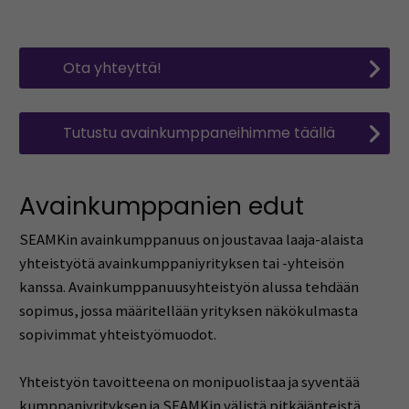
Ota yhteyttä!
Tutustu avainkumppaneihimme täällä
Avainkumppanien edut
SEAMKin avainkumppanuus on joustavaa laaja-alaista
yhteistyötä avainkumppaniyrityksen tai -yhteisön
kanssa. Avainkumppanuusyhteistyön alussa tehdään
sopimus, jossa määritellään yrityksen näkökulmasta
sopivimmat yhteistyömuodot.
Yhteistyön tavoitteena on monipuolistaa ja syventää
kumppaniyrityksen ja SEAMKin välistä pitkäjänteistä