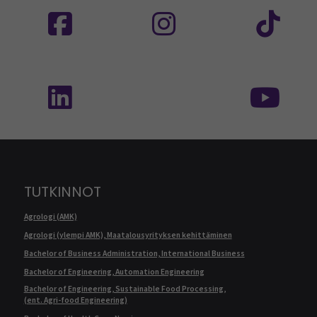
Seuraa meitä sosiaalisessa mediassa: SEAMK
Seuraa meitä sosiaalise
Seu
Seuraa meitä sosiaalisessa mediassa: SEAMK 
Seu
TUTKINNOT
Agrologi (AMK)
Agrologi (ylempi AMK), Maatalousyrityksen kehittäminen
Bachelor of Business Administration, International Business
Bachelor of Engineering, Automation Engineering
Bachelor of Engineering, Sustainable Food Processing,
(ent. Agri-food Engineering)