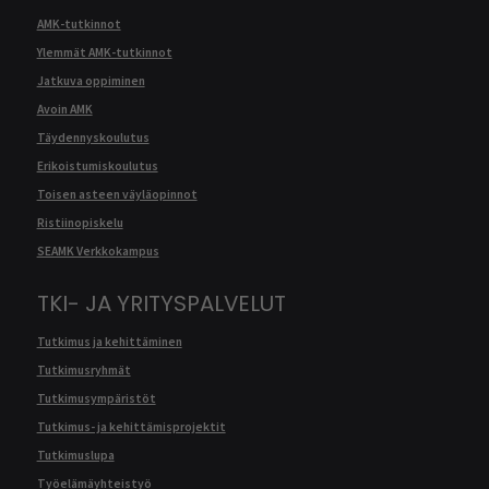
AMK-tutkinnot
Ylemmät AMK-tutkinnot
Jatkuva oppiminen
Avoin AMK
Täydennyskoulutus
Erikoistumiskoulutus
Toisen asteen väyläopinnot
Ristiinopiskelu
SEAMK Verkkokampus
TKI- JA YRITYSPALVELUT
Tutkimus ja kehittäminen
Tutkimusryhmät
Tutkimusympäristöt
Tutkimus- ja kehittämisprojektit
Tutkimuslupa
Työelämäyhteistyö