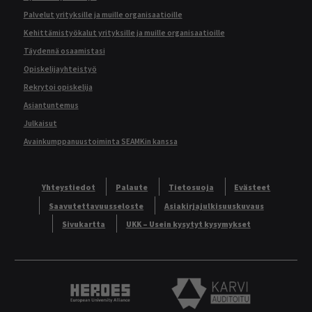
Palvelut yrityksille ja muille organisaatioille
Kehittämistyökalut yrityksille ja muille organisaatioille
Täydennä osaamistasi
Opiskelijayhteistyö
Rekrytoi opiskelija
Asiantuntemus
Julkaisut
Avainkumppanuustoiminta SEAMKin kanssa
Yhteystiedot
Palaute
Tietosuoja
Evästeet
Saavutettavuusseloste
Asiakirjajulkisuuskuvaus
Sivukartta
UKK – Usein kysytyt kysymykset
Heroes European University Alliance logo
Karvi Auditoitu logo