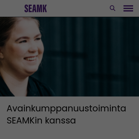
Siirry
sisältöön
Avaa
Avainkumppanuustoiminta
SEAMKin kanssa