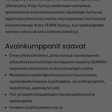
yhteistyötä. Yritys hyötyy saadessaan vastauksia
ajankohtaisiin kehittämisalueisiin. Opiskelijat hyötyvät
oppimalla yhteistyön myötä yritysmaailman tarvitsemia
kompetensseja. Koko SEAMK hyötyy, kun opiskelijoiden
opinnot edistyvät sekä toiminta kehittyy.
Avainkumppanit saavat
Oman yhteyshenkilön, jonka kanssa vuosipalaverin
yhteydessä kartoitetaan kumppanin tarpeita SEAMKin
tarjoamiin palveluihin eri koulutusalojen osalta.
Monialaista opiskelijayhteistyötä eri koulutusten
opiskelijoiden kanssa (opintojakso- tai erillisprojektit,
harjoittelut, opinnäytetyöt).
Työ- ja harjoittelupaikkojen täsmämarkkinointia
opiskelijoille.
Ilmaisen osallistumisen ura- ja