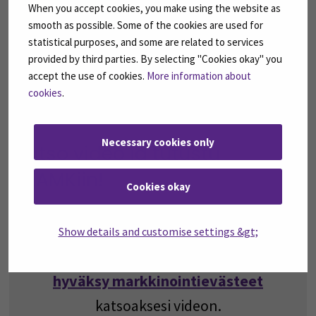
SEAMK tarjoaa yrityksille myös kansainvälisiä
When you accept cookies, you make using the website as
palveluita.
smooth as possible. Some of the cookies are used for
statistical purposes, and some are related to services
Rekrytoi opiskelija
provided by third parties. By selecting "Cookies okay" you
Voit rekrytoida opiskelijamme töihin tai
accept the use of cookies.
More information about
harjoitteluun julkaisemalla rekryilmoituksen
cookies
.
sivuillamme.
Necessary cookies only
Katso video ja tutustu
SEAMKiin!
Cookies okay
Show details and customise settings &gt;
Ole hyvä ja
hyväksy markkinointievästeet
katsoaksesi videon.