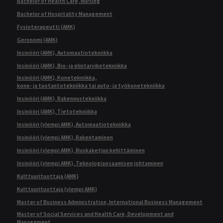
Bachelor of Health Care, Nursing
Bachelor of Hospitality Management
Fysioterapeutti (AMK)
Geronomi (AMK)
Insinööri (AMK), Automaatiotekniikka
Insinööri (AMK), Bio- ja elintarviketekniikka
Insinööri (AMK), Konetekniikka,
kone- ja tuotantotekniikka tai auto- ja työkonetekniikka
Insinööri (AMK), Rakennustekniikka
Insinööri (AMK), Tietotekniikka
Insinööri (ylempi AMK), Automaatiotekniikka
Insinööri (ylempi AMK), Rakentaminen
Insinööri (ylempi AMK), Ruokaketjun kehittäminen
Insinööri (ylempi AMK), Teknologiaosaamisen johtaminen
Kulttuurituottaja (AMK)
Kulttuurituottaja (ylempi AMK)
Master of Business Administration, International Business Management
Master of Social Services and Health Care, Development and
Management