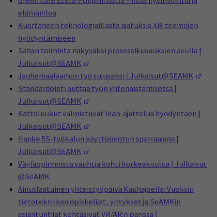
Green care Etelä-Pohjanmaalla – lisää hyvinvointia ja
elämäniloa
Kuortaneen teknologiaillasta ajatuksia XR-teemojen
hyödyntämiseen
Sahan toiminta näkyväksi prosessikuvauksien avulla |
(Avautuu uuteen ikkunaan)
Julkaisut@SEAMK
(Ava
Jauhemaalaamon työ sujuvaksi | Julkaisut@SEAMK
Standardointi auttaa työn yhtenäistämisessä |
(Avautuu uuteen ikkunaan)
Julkaisut@SEAMK
Kattoluukut valmistuvat lean-ajattelua hyödyntäen |
(Avautuu uuteen ikkunaan)
Julkaisut@SEAMK
Hanke 5S-työkalun käyttöönoton sparraajana |
(Avautuu uuteen ikkunaan)
Julkaisut@SEAMK
Väyläopinnoista vauhtia kohti korkeakoulua | Julkaisut
@SeAMK
Ainutlaatuinen yhteistyöpäivä Kauhajoella: Vuoksin
tietotekniikan opiskelijat, yritykset ja SeAMKin
asiantuntijat kohtasivat VR/AR:n parissa |