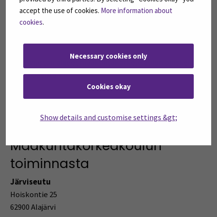
accept the use of cookies.
More information about
Kirjastopalvelut
cookies
.
(Avautuu uuteen i
Lisätietoa tästä saat
SEAMK Kirjastosta
.
Necessary cookies only
Lue Kirjaston ohjeet maakuntakorkeakoulun opiskelijalle
(Avautuu uuteen ikkunaan)
LibGuidesista »
Cookies okay
Show details and customise settings &gt;
Lisätietoja
Maakuntakorkeakoulun
toiminnasta
Järviseutu
Hoiskontie 25
62900 Alajärvi