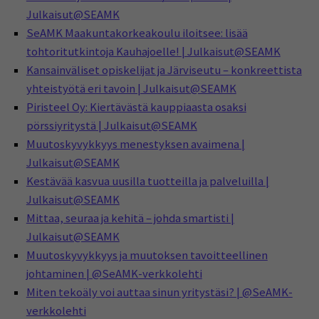
Julkaisut@SEAMK
SeAMK Maakuntakorkeakoulu iloitsee: lisää
tohtoritutkintoja Kauhajoelle! | Julkaisut@SEAMK
Kansainväliset opiskelijat ja Järviseutu – konkreettista
yhteistyötä eri tavoin | Julkaisut@SEAMK
Piristeel Oy: Kiertävästä kauppiaasta osaksi
pörssiyritystä | Julkaisut@SEAMK
Muutoskyvykkyys menestyksen avaimena |
Julkaisut@SEAMK
Kestävää kasvua uusilla tuotteilla ja palveluilla |
Julkaisut@SEAMK
Mittaa, seuraa ja kehitä – johda smartisti |
Julkaisut@SEAMK
Muutoskyvykkyys ja muutoksen tavoitteellinen
johtaminen | @SeAMK-verkkolehti
Miten tekoäly voi auttaa sinun yritystäsi? | @SeAMK-
verkkolehti