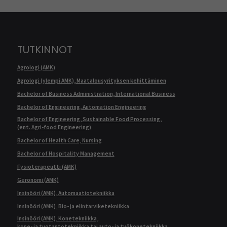
TUTKINNOT
Agrologi (AMK)
Agrologi (ylempi AMK), Maatalousyrityksen kehittäminen
Bachelor of Business Administration, International Business
Bachelor of Engineering, Automation Engineering
Bachelor of Engineering, Sustainable Food Processing,
(ent. Agri-food Engineering)
Bachelor of Health Care, Nursing
Bachelor of Hospitality Management
Fysioterapeutti (AMK)
Geronomi (AMK)
Insinööri (AMK), Automaatiotekniikka
Insinööri (AMK), Bio- ja elintarviketekniikka
Insinööri (AMK), Konetekniikka,
kone- ja tuotantotekniikka tai auto- ja työkonetekniikka