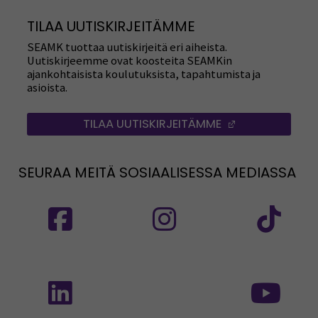
TILAA UUTISKIRJEITÄMME
SEAMK tuottaa uutiskirjeitä eri aiheista.
Uutiskirjeemme ovat koosteita SEAMKin
ajankohtaisista koulutuksista, tapahtumista ja
asioista.
TILAA UUTISKIRJEITÄMME
(AVAUTUU UUT
SEURAA MEITÄ SOSIAALISESSA MEDIASSA
Seuraa meitä sosiaalisessa mediassa: SEAMK
Seuraa meitä sosiaalise
Seu
Seuraa meitä sosiaalisessa mediassa: SEAMK 
Seu