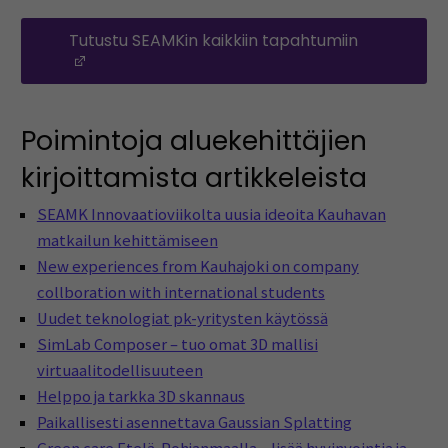
Tutustu SEAMKin kaikkiin tapahtumiin
(Avautuu uuteen ikkunaan)
Poimintoja aluekehittäjien
kirjoittamista artikkeleista
SEAMK Innovaatioviikolta uusia ideoita Kauhavan
matkailun kehittämiseen
New experiences from Kauhajoki on company
collboration with international students
Uudet teknologiat pk-yritysten käytössä
SimLab Composer – tuo omat 3D mallisi
virtuaalitodellisuuteen
Helppo ja tarkka 3D skannaus
Paikallisesti asennettava Gaussian Splatting