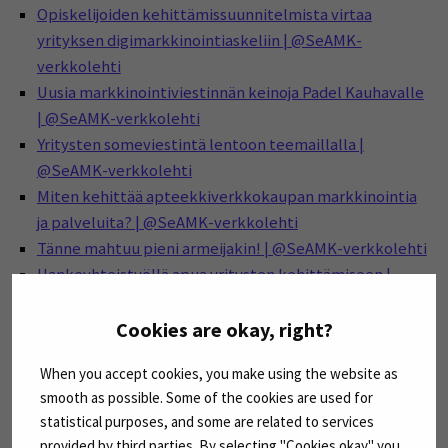
Opiskelijoiden kehittämissuunnitelmista virtaa
yrityksen digimarkkinointiaskeliin | @SeAMK-
verkkolehti
Uusia markkinointiviestinnän keinoja Padel Kauhavalle
| @SeAMK-verkkolehti
Yritysten someviestintä lentoon teemaillalla |
@SeAMK-verkkolehti
Miten kehittää apteekkiverkkokaupan markkinointia
ja palveluita? | @SeAMK-verkkolehti
Tänne mahtuu pieni armeijakin! | @SeAMK-verkkolehti
Hankeyhteistyöllä apua yritysten kehittämiseen |
@SeAMK-verkkolehti
Cookies are okay, right?
When you accept cookies, you make using the website as
smooth as possible. Some of the cookies are used for
Tutustu Julkaisut@SEAMK-sivuston muuhun sisältöön
statistical purposes, and some are related to services
(Avautuu uuteen ikkunaan)
täällä
.
provided by third parties. By selecting "Cookies okay" you