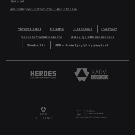
Julkaisut
Avainkumppanuustoiminta SEAMKin kanssa
Yhteystiedot
Palaute
Tietosuoja
Evästeet
Saavutettavuusseloste
Asiakirjajulkisuuskuvaus
Sivukartta
UKK – Usein kysytyt kysymykset
Heroes European University Alliance logo
Karvi Auditoitu logo
Logo
KARVI Excellence logo.