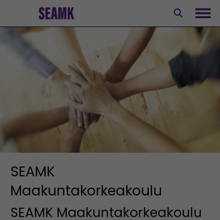
Siirry
sisältöön
Avaa
SEAMK
Maakuntakorkeakoulu
SEAMK Maakuntakorkeakoulu