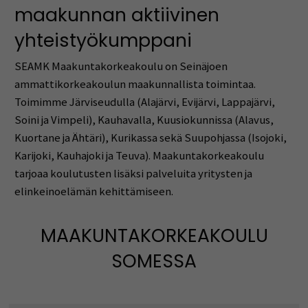
maakunnan aktiivinen
yhteistyökumppani
SEAMK Maakuntakorkeakoulu on Seinäjoen
ammattikorkeakoulun maakunnallista toimintaa.
Toimimme Järviseudulla (Alajärvi, Evijärvi, Lappajärvi,
Soini ja Vimpeli), Kauhavalla, Kuusiokunnissa (Alavus,
Kuortane ja Ähtäri), Kurikassa sekä Suupohjassa (Isojoki,
Karijoki, Kauhajoki ja Teuva). Maakuntakorkeakoulu
tarjoaa koulutusten lisäksi palveluita yritysten ja
elinkeinoelämän kehittämiseen.
MAAKUNTAKORKEAKOULU
SOMESSA