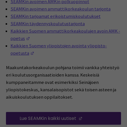
SEAMKin avoimen AMKin polkuopinnot
SEAMKin avoimen ammattikorkeakoulun tarjonta
SEAMKin tarjoamat erikoistumiskoulutukset
SEAMKin täydennyskoulutustarjonta
Kaikkien Suomen ammattikorkeakoulujen avoin AMK -
(Avautuu uuteen ikkunaan)
opetus
Kaikkien Suomen yliopistojen avointa yliopisto-
(Avautuu uuteen ikkunaan)
opetusta
Maakuntakorkeakoulun pohjana toimii vankka yhteistyö
eri koulutusorganisaatioiden kanssa. Keskeisiä
kumppaneitamme ovat esimerkiksi Seinäjoen
yliopistokeskus, kansalaisopistot sekä toisen asteen ja
aikuiskoulutuksen oppilaitokset.
Lue SEAMKin kaikki uutiset
(Avautuu uuteen ik