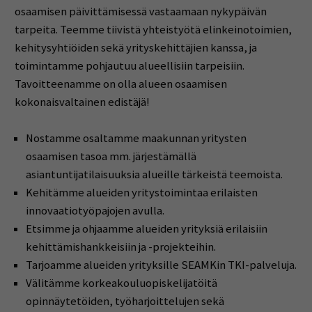
osaamisen päivittämisessä vastaamaan nykypäivän
tarpeita. Teemme tiivistä yhteistyötä elinkeinotoimien,
kehitysyhtiöiden sekä yrityskehittäjien kanssa, ja
toimintamme pohjautuu alueellisiin tarpeisiin.
Tavoitteenamme on olla alueen osaamisen
kokonaisvaltainen edistäjä!
Nostamme osaltamme maakunnan yritysten
osaamisen tasoa mm. järjestämällä
asiantuntijatilaisuuksia alueille tärkeistä teemoista.
Kehitämme alueiden yritystoimintaa erilaisten
innovaatiotyöpajojen avulla.
Etsimme ja ohjaamme alueiden yrityksiä erilaisiin
kehittämishankkeisiin ja -projekteihin.
Tarjoamme alueiden yrityksille SEAMKin TKI-palveluja.
Välitämme korkeakouluopiskelijatöitä
opinnäytetöiden, työharjoittelujen sekä