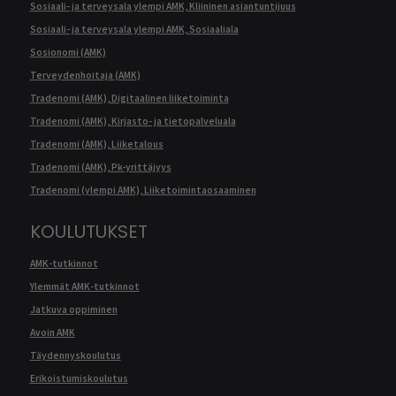
Sosiaali- ja terveysala ylempi AMK, Kliininen asiantuntijuus
Sosiaali- ja terveysala ylempi AMK, Sosiaaliala
Sosionomi (AMK)
Terveydenhoitaja (AMK)
Tradenomi (AMK), Digitaalinen liiketoiminta
Tradenomi (AMK), Kirjasto- ja tietopalveluala
Tradenomi (AMK), Liiketalous
Tradenomi (AMK), Pk-yrittäjyys
Tradenomi (ylempi AMK), Liiketoimintaosaaminen
KOULUTUKSET
AMK-tutkinnot
Ylemmät AMK-tutkinnot
Jatkuva oppiminen
Avoin AMK
Täydennyskoulutus
Erikoistumiskoulutus