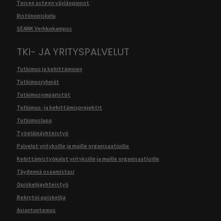
Toisen asteen väyläopinnot
Ristiinopiskelu
SEAMK Verkkokampus
TKI- JA YRITYSPALVELUT
Tutkimus ja kehittäminen
Tutkimusryhmät
Tutkimusympäristöt
Tutkimus- ja kehittämisprojektit
Tutkimuslupa
Työelämäyhteistyö
Palvelut yrityksille ja muille organisaatioille
Kehittämistyökalut yrityksille ja muille organisaatioille
Täydennä osaamistasi
Opiskelijayhteistyö
Rekrytoi opiskelija
Asiantuntemus