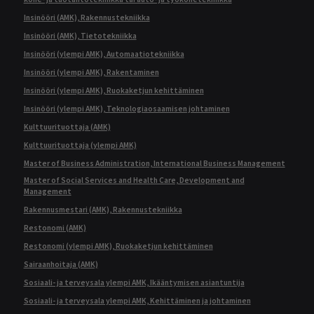
Insinööri (AMK), Rakennustekniikka
Insinööri (AMK), Tietotekniikka
Insinööri (ylempi AMK), Automaatiotekniikka
Insinööri (ylempi AMK), Rakentaminen
Insinööri (ylempi AMK), Ruokaketjun kehittäminen
Insinööri (ylempi AMK), Teknologiaosaamisen johtaminen
Kulttuurituottaja (AMK)
Kulttuurituottaja (ylempi AMK)
Master of Business Administration, International Business Management
Master of Social Services and Health Care, Development and
Management
Rakennusmestari (AMK), Rakennustekniikka
Restonomi (AMK)
Restonomi (ylempi AMK), Ruokaketjun kehittäminen
Sairaanhoitaja (AMK)
Sosiaali- ja terveysala ylempi AMK, Ikääntymisen asiantuntija
Sosiaali- ja terveysala ylempi AMK, Kehittäminen ja johtaminen