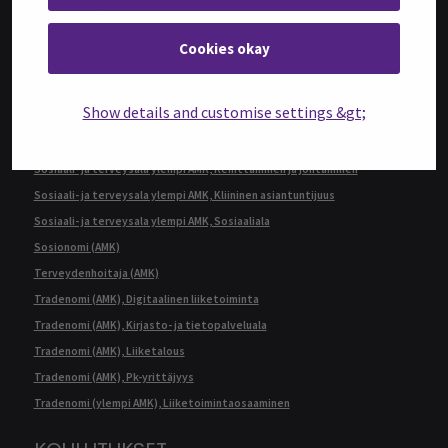
Management
Rakennusmestari (AMK), Rakennustekniikka
Cookies okay
Restonomi (AMK)
Restonomi (ylempi AMK), Ruokaketjun kehittäminen
Show details and customise settings &gt;
Sairaanhoitaja (AMK)
Sosiaali- ja terveysala ylempi AMK, Ikääntymisen asiantuntija
Sosiaali- ja terveysala ylempi AMK, Kehittäminen ja johtaminen
Sosiaali- ja terveysala ylempi AMK, Kliininen asiantuntijuus
Sosiaali- ja terveysala ylempi AMK, Sosiaaliala
Sosionomi (AMK)
Terveydenhoitaja (AMK)
Tradenomi (AMK), Digitaalinen liiketoiminta
Tradenomi (AMK), Kirjasto- ja tietopalveluala
Tradenomi (AMK), Liiketalous
Tradenomi (AMK), Pk-yrittäjyys
Tradenomi (ylempi AMK), Liiketoimintaosaaminen