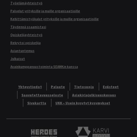
Työelämäyhteistyö
Palvelut yrityksille ja muille organisaatioille
Kehittämistyökalut yrityksille ja muille organisaatioille
Täydennä osaamistasi
Opiskelijayhteistyö
Rekrytoi opiskelija
Asiantuntemus
Julkaisut
Avainkumppanuustoiminta SEAMKin kanssa
Yhteystiedot
Palaute
Tietosuoja
Evästeet
Saavutettavuusseloste
Asiakirjajulkisuuskuvaus
Sivukartta
UKK – Usein kysytyt kysymykset
Heroes European University Alliance logo
Karvi Auditoitu logo