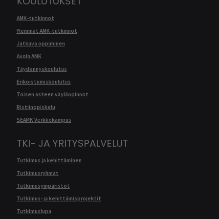
KOULUTUKSET
AMK-tutkinnot
Ylemmät AMK-tutkinnot
Jatkuva oppiminen
Avoin AMK
Täydennyskoulutus
Erikoistumiskoulutus
Toisen asteen väyläopinnot
Ristiinopiskelu
SEAMK Verkkokampus
TKI- JA YRITYSPALVELUT
Tutkimus ja kehittäminen
Tutkimusryhmät
Tutkimusympäristöt
Tutkimus- ja kehittämisprojektit
Tutkimuslupa