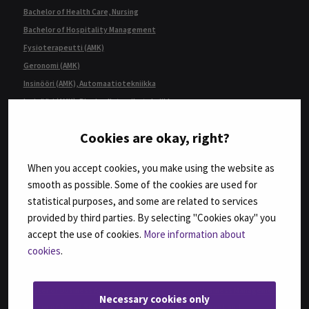
Bachelor of Health Care, Nursing
Bachelor of Hospitality Management
Fysioterapeutti (AMK)
Geronomi (AMK)
Insinööri (AMK), Automaatiotekniikka
Insinööri (AMK), Bio- ja elintarviketekniikka
Insinööri (AMK), Konetekniikka,
kone- ja tuotantotekniikka tai auto- ja työkonetekniikka
Cookies are okay, right?
Insinööri (AMK), Rakennustekniikka
Insinööri (AMK), Tietotekniikka
When you accept cookies, you make using the website as
smooth as possible. Some of the cookies are used for
Insinööri (ylempi AMK), Automaatiotekniikka
statistical purposes, and some are related to services
Insinööri (ylempi AMK), Rakentaminen
provided by third parties. By selecting "Cookies okay" you
Insinööri (ylempi AMK), Ruokaketjun kehittäminen
accept the use of cookies.
More information about
Insinööri (ylempi AMK), Teknologiaosaamisen johtaminen
cookies
.
Kulttuurituottaja (AMK)
Kulttuurituottaja (ylempi AMK)
Master of Business Administration, International Business Management
Necessary cookies only
Master of Social Services and Health Care, Development and