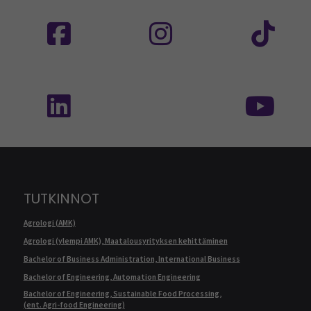
Seuraa meitä sosiaalisessa mediassa: SEAMK
Seuraa meitä sosiaalise
Seu
Seuraa meitä sosiaalisessa mediassa: SEAMK 
Seu
TUTKINNOT
Agrologi (AMK)
Agrologi (ylempi AMK), Maatalousyrityksen kehittäminen
Bachelor of Business Administration, International Business
Bachelor of Engineering, Automation Engineering
Bachelor of Engineering, Sustainable Food Processing,
(ent. Agri-food Engineering)