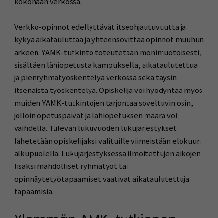
kokonaan verkossa.
Verkko-opinnot edellyttävät itseohjautuvuutta ja
kykyä aikatauluttaa ja yhteensovittaa opinnot muuhun
arkeen. YAMK-tutkinto toteutetaan monimuotoisesti,
sisältäen lähiopetusta kampuksella, aikataulutettua
ja pienryhmätyöskentelyä verkossa sekä täysin
itsenäistä työskentelyä. Opiskelija voi hyödyntää myös
muiden YAMK-tutkintojen tarjontaa soveltuvin osin,
jolloin opetuspäivät ja lähiopetuksen määrä voi
vaihdella. Tulevan lukuvuoden lukujärjestykset
lähetetään opiskelijaksi valituille viimeistään elokuun
alkupuolella. Lukujärjestyksessä ilmoitettujen aikojen
lisäksi mahdolliset ryhmätyöt tai
opinnäytetyötapaamiset vaativat aikataulutettuja
tapaamisia.