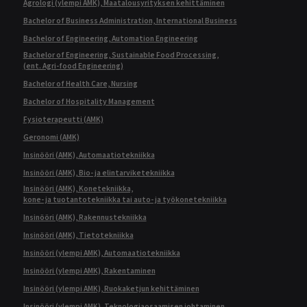
Agrologi (ylempi AMK), Maatalousyrityksen kehittäminen
Bachelor of Business Administration, International Business
Bachelor of Engineering, Automation Engineering
Bachelor of Engineering, Sustainable Food Processing,
(ent. Agri-food Engineering)
Bachelor of Health Care, Nursing
Bachelor of Hospitality Management
Fysioterapeutti (AMK)
Geronomi (AMK)
Insinööri (AMK), Automaatiotekniikka
Insinööri (AMK), Bio- ja elintarviketekniikka
Insinööri (AMK), Konetekniikka,
kone- ja tuotantotekniikka tai auto- ja työkonetekniikka
Insinööri (AMK), Rakennustekniikka
Insinööri (AMK), Tietotekniikka
Insinööri (ylempi AMK), Automaatiotekniikka
Insinööri (ylempi AMK), Rakentaminen
Insinööri (ylempi AMK), Ruokaketjun kehittäminen
Insinööri (ylempi AMK), Teknologiaosaamisen johtaminen