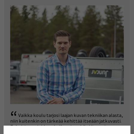
“
Vaikka koulu tarjosi laajan kuvan tekniikan alasta,
niin kuitenkin on tärkeää kehittää itseään jatkuvasti.
Teknisten asioiden ohella esimerkiksi itsensä
kehittäminen esimiehenä on hyvin mielenkiintoista ja