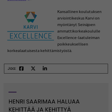
Kansallinen koulutuksen
arviointikeskus Karvi on
myöntänyt Seinäjoen
ammattikorkeakoululle
Excellence-laatuleiman
poikkeuksellisen
korkealaatuisesta kehittämistyöstä.
Jaa:
HENRI SAARIMAA HALUAA
KEHITTÄÄ JA KEHITTYÄ