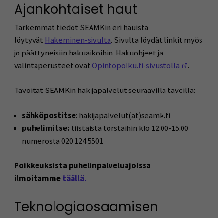
Ajankohtaiset haut
Tarkemmat tiedot SEAMKin eri hauista
löytyvät
Hakeminen-sivulta
. Sivulta löydät linkit myös
jo päättyneisiin hakuaikoihin. Hakuohjeet ja
(Avautuu
valintaperusteet ovat
Opintopolku.fi-sivustolla
.
Tavoitat SEAMKin hakijapalvelut seuraavilla tavoilla:
sähköpostitse
: hakijapalvelut(at)seamk.fi
puhelimitse:
tiistaista torstaihin klo 12.00-15.00
numerosta 020 124 5501
Poikkeuksista
puhelinpalveluajoissa
ilmoitamme
täällä.
Teknologiaosaamisen