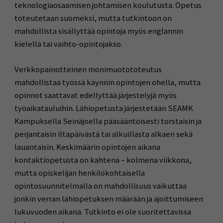
teknologiaosaamisen johtamisen koulutusta. Opetus
toteutetaan suomeksi, mutta tutkintoon on
mahdollista sisällyttää opintoja myös englannin
kielellä tai vaihto-opintojakso.
Verkkopainotteinen monimuotototeutus
mahdollistaa työssä käynnin opintojen ohella, mutta
opinnot saattavat edellyttää järjestelyjä myös
työaikatauluihin. Lähiopetusta järjestetään SEAMK
Kampuksella Seinäjoella pääsääntöisesti torstaisin ja
perjantaisin iltapäivästä tai alkuillasta alkaen sekä
lauantaisin. Keskimäärin opintojen aikana
kontaktiopetusta on kahtena – kolmena viikkona,
mutta opiskelijan henkilökohtaisella
opintosuunnitelmalla on mahdollisuus vaikuttaa
jonkin verran lähiopetuksen määrään ja ajoittumiseen
lukuvuoden aikana. Tutkinto ei ole suoritettavissa