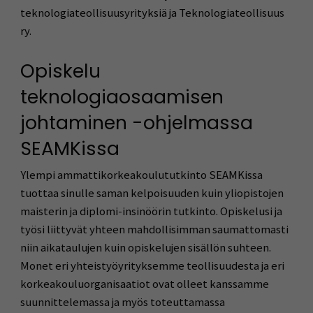
teknologiateollisuusyrityksiä ja Teknologiateollisuus
ry.
Opiskelu
teknologiaosaamisen
johtaminen -ohjelmassa
SEAMKissa
Ylempi ammattikorkeakoulututkinto SEAMKissa
tuottaa sinulle saman kelpoisuuden kuin yliopistojen
maisterin ja diplomi-insinöörin tutkinto. Opiskelusi ja
työsi liittyvät yhteen mahdollisimman saumattomasti
niin aikataulujen kuin opiskelujen sisällön suhteen.
Monet eri yhteistyöyrityksemme teollisuudesta ja eri
korkeakouluorganisaatiot ovat olleet kanssamme
suunnittelemassa ja myös toteuttamassa