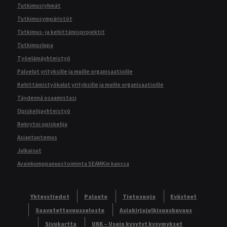
Tutkimusryhmät
Tutkimusympäristöt
Tutkimus- ja kehittämisprojektit
Tutkimuslupa
Työelämäyhteistyö
Palvelut yrityksille ja muille organisaatioille
Kehittämistyökalut yrityksille ja muille organisaatioille
Täydennä osaamistasi
Opiskelijayhteistyö
Rekrytoi opiskelija
Asiantuntemus
Julkaisut
Avainkumppanuustoiminta SEAMKin kanssa
Yhteystiedot
Palaute
Tietosuoja
Evästeet
Saavutettavuusseloste
Asiakirjajulkisuuskuvaus
Sivukartta
UKK – Usein kysytyt kysymykset