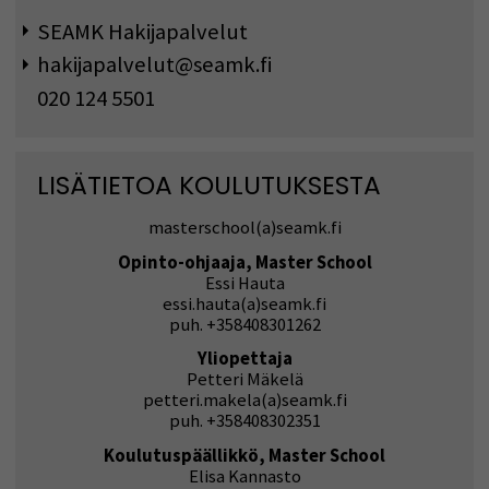
SEAMK Hakijapalvelut
hakijapalvelut@seamk.fi
020 124 5501
LISÄTIETOA KOULUTUKSESTA
masterschool(a)seamk.fi
Opinto-ohjaaja, Master School
Essi Hauta
essi.hauta(a)seamk.fi
puh. +358408301262
Yliopettaja
Petteri Mäkelä
petteri.makela(a)seamk.fi
puh.
+358408302351
Koulutuspäällikkö, Master School
Elisa Kannasto