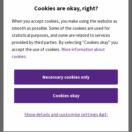
se on jatkuvaa itsensä ja ympäristönsä opiskelua.
Cookies are okay, right?
- Henri Saarimaa
Tuotantopäällikkö
When you accept cookies, you make using the website as
smooth as possible. Some of the cookies are used for
Lue blogikirjoitus
statistical purposes, and some are related to services
provided by third parties. By selecting "Cookies okay" you
accept the use of cookies.
More information about
ESIMERKKEJÄ OPINTOJAKSOISTA
cookies
.
Strateginen johtaminen
Osaamisen johtaminen
Necessary cookies only
Tuotekehitystoiminnan johtaminen
Uusiutuvat energialähteet
Cookies okay
Show details and customise settings &gt;
LISÄTIETOA HAKEMISESTA