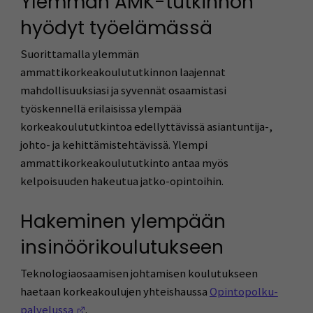
Ylemmän AMK-tutkinnon
hyödyt työelämässä
Suorittamalla ylemmän
ammattikorkeakoulututkinnon laajennat
mahdollisuuksiasi ja syvennät osaamistasi
työskennellä erilaisissa ylempää
korkeakoulututkintoa edellyttävissä asiantuntija-,
johto- ja kehittämistehtävissä. Ylempi
ammattikorkeakoulututkinto antaa myös
kelpoisuuden hakeutua jatko-opintoihin.
Hakeminen ylempään
insinöörikoulutukseen
Teknologiaosaamisen johtamisen koulutukseen
haetaan korkeakoulujen yhteishaussa
Opintopolku-
(Avautuu uuteen ikkunaan)
palvelussa
.