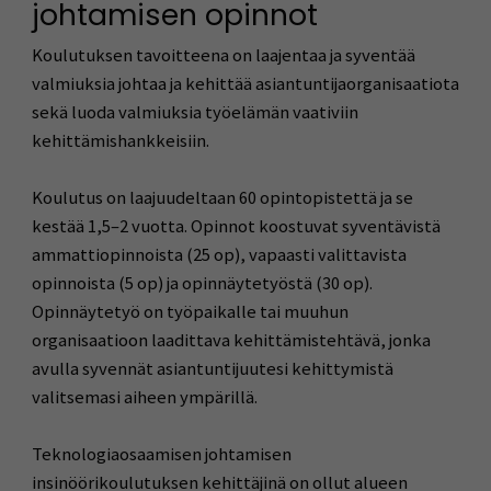
johtamisen opinnot
Koulutuksen tavoitteena on laajentaa ja syventää
valmiuksia johtaa ja kehittää asiantuntijaorganisaatiota
sekä luoda valmiuksia työelämän vaativiin
kehittämishankkeisiin.
Koulutus on laajuudeltaan 60 opintopistettä ja se
kestää 1,5–2 vuotta. Opinnot koostuvat syventävistä
ammattiopinnoista (25 op), vapaasti valittavista
opinnoista (5 op) ja opinnäytetyöstä (30 op).
Opinnäytetyö on työpaikalle tai muuhun
organisaatioon laadittava kehittämistehtävä, jonka
avulla syvennät asiantuntijuutesi kehittymistä
valitsemasi aiheen ympärillä.
Teknologiaosaamisen johtamisen
insinöörikoulutuksen kehittäjinä on ollut alueen