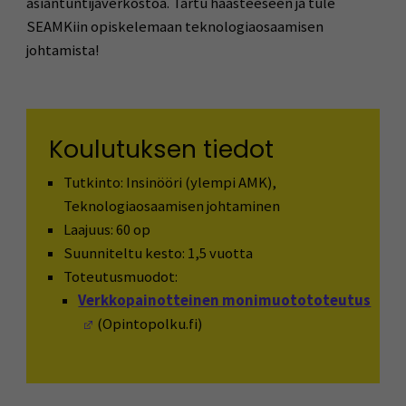
asiantuntijaverkostoa. Tartu haasteeseen ja tule
SEAMKiin opiskelemaan teknologiaosaamisen
johtamista!
Koulutuksen tiedot
Tutkinto: Insinööri (ylempi AMK),
Teknologiaosaamisen johtaminen
Laajuus: 60 op
Suunniteltu kesto: 1,5 vuotta
Toteutusmuodot:
Verkkopainotteinen monimuotototeutus
(Avautuu uuteen ikkunaan)
(Opintopolku.fi)