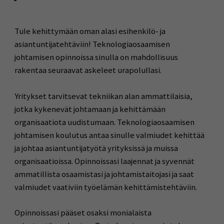
Tule kehittymään oman alasi esihenkilö- ja
asiantuntijatehtäviin! Teknologiaosaamisen
johtamisen opinnoissa sinulla on mahdollisuus
rakentaa seuraavat askeleet urapolullasi.
Yritykset tarvitsevat tekniikan alan ammattilaisia,
jotka kykenevät johtamaan ja kehittämään
organisaatiota uudistumaan. Teknologiaosaamisen
johtamisen koulutus antaa sinulle valmiudet kehittää
ja johtaa asiantuntijatyötä yrityksissä ja muissa
organisaatioissa. Opinnoissasi laajennat ja syvennät
ammatillista osaamistasi ja johtamistaitojasi ja saat
valmiudet vaativiin työelämän kehittämistehtäviin.
Opinnoissasi pääset osaksi monialaista