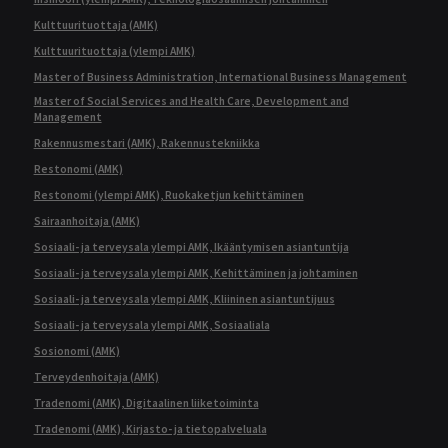
Kulttuurituottaja (AMK)
Kulttuurituottaja (ylempi AMK)
Master of Business Administration, International Business Management
Master of Social Services and Health Care, Development and
Management
Rakennusmestari (AMK), Rakennustekniikka
Restonomi (AMK)
Restonomi (ylempi AMK), Ruokaketjun kehittäminen
Sairaanhoitaja (AMK)
Sosiaali- ja terveysala ylempi AMK, Ikääntymisen asiantuntija
Sosiaali- ja terveysala ylempi AMK, Kehittäminen ja johtaminen
Sosiaali- ja terveysala ylempi AMK, Kliininen asiantuntijuus
Sosiaali- ja terveysala ylempi AMK, Sosiaaliala
Sosionomi (AMK)
Terveydenhoitaja (AMK)
Tradenomi (AMK), Digitaalinen liiketoiminta
Tradenomi (AMK), Kirjasto- ja tietopalveluala