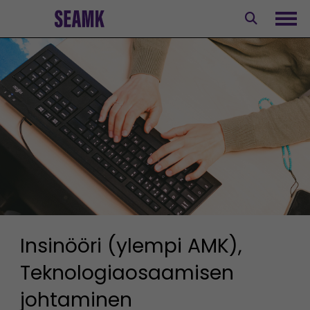
Siirry
sisältöön
Avaa
Insinööri (ylempi AMK),
Teknologiaosaamisen
johtaminen