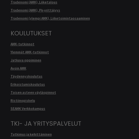
Tradenomi (AMK), Liiketalous
Tradenomi (AMK), Pk-yrittäjyys
Tradenomi (ylempi AMK), Liiketoimintaosaaminen
KOULUTUKSET
AMK-tutkinnot
Ylemmät AMK-tutkinnot
Jatkuva oppiminen
Avoin AMK
Täydennyskoulutus
Erikoistumiskoulutus
Toisen asteen väyläopinnot
Ristiinopiskelu
SEAMK Verkkokampus
TKI- JA YRITYSPALVELUT
Tutkimus ja kehittäminen