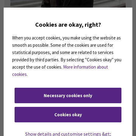
Cookies are okay, right?
“
When you accept cookies, you make using the website as
Opinnot avasivat näkymää siihen, miten sosiaali-
ja terveysalan asiantuntijuus on kehittymässä ja
smooth as possible. Some of the cookies are used for
miten sille tullaan tulevaisuudessa antamaan entistä
statistical purposes, and some are related to services
suurempi painoarvo.
provided by third parties. By selecting "Cookies okay" you
- Toni Rikala
accept the use of cookies.
More information about
cookies
.
Lue blogikirjoitus
Necessary cookies only
ESIMERKKEJÄ OPINTOJAKSOISTA
Cookies okay
Asiantuntijuus kansanterveyteen ja
kansansairauksiin liittyvissä asioissa
Asiantuntijuus kliinisessä työssä
Show details and customise settings &gt;