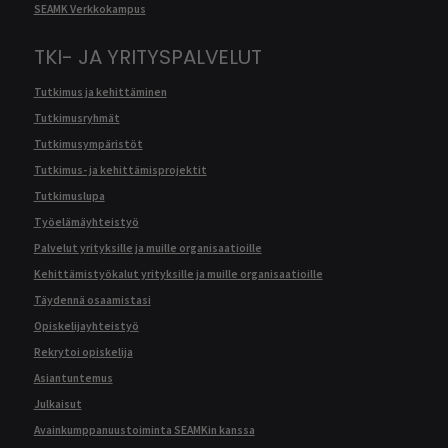
SEAMK Verkkokampus
TKI- JA YRITYSPALVELUT
Tutkimus ja kehittäminen
Tutkimusryhmät
Tutkimusympäristöt
Tutkimus- ja kehittämisprojektit
Tutkimuslupa
Työelämäyhteistyö
Palvelut yrityksille ja muille organisaatioille
Kehittämistyökalut yrityksille ja muille organisaatioille
Täydennä osaamistasi
Opiskelijayhteistyö
Rekrytoi opiskelija
Asiantuntemus
Julkaisut
Avainkumppanuustoiminta SEAMKin kanssa