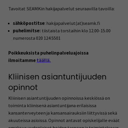
Tavoitat SEAMKin hakijapalvelut seuraavilla tavoilla:
sähköpostitse
: hakijapalvelut(at)seamk.fi
puhelimitse:
tiistaista torstaihin klo 12.00-15.00
numerosta 020 124 5501
Poikkeuksista
puhelinpalveluajoissa
ilmoitamme
täällä.
Kliinisen asiantuntijuuden
opinnot
Kliinisen asiantuntijuuden opinnoissa keskiössä on
toiminta kliinisenä asiantuntijana erilaisissa
kansanterveyteen ja kansansairauksiin liittyvissä sekä
akuuteissa asioissa. Opinnot antavat opiskelijalle eväät
omaksua uudenlaiset hoidon tarpeen ja toimintakyvyn