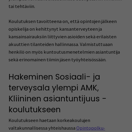
tai tehtäviin.
Koulutuksen tavoitteena on, että opintojen jälkeen
opiskelija on kehittynyt kansanterveyteen ja
kansainsairauksiin liittyvien asioiden sekä erilaisten
akuuttien tilanteiden hallinnassa. Valmistuttuaan
henkilö on myös kuntoutusmenetelmien asiantuntija
sekä erinomainen tiimin jäsen työyhteisössään.
Hakeminen Sosiaali- ja
terveysala ylempi AMK,
Kliininen asiantuntijuus -
koulutukseen
Koulutukseen haetaan korkeakoulujen
valtakunnallisessa yhteishaussa
Opintopolku-