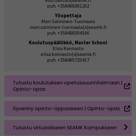
essi.hauta(a)seamk.fi
puh. +358408301262
Yliopettaja
Mari Salminen-Tuomaala
mari.salminen-tuomaala(a)seamk.fi
puh.
+358408304166
Koulutuspäällikkö, Master School
Elisa Kannasto
elisa.kannasto(a)seamk.fi
puh. +358405725417
Tutustu koulutuksen opetussuunnitelmaan |
Opinto-opas
Syvenny opinto-oppaaseen | Opinto-opas
Tutustu virtuaaliseen SEAMK Kampukseen