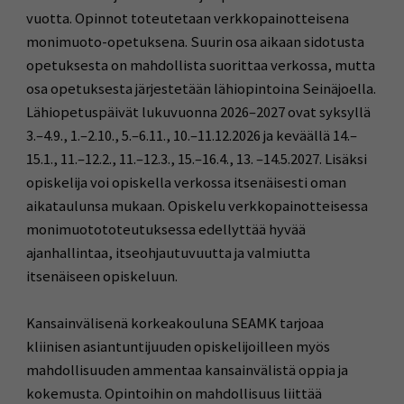
vuotta. Opinnot toteutetaan verkkopainotteisena
monimuoto-opetuksena. Suurin osa aikaan sidotusta
opetuksesta on mahdollista suorittaa verkossa, mutta
osa opetuksesta järjestetään lähiopintoina Seinäjoella.
Lähiopetuspäivät lukuvuonna 2026–2027 ovat syksyllä
3.–4.9., 1.–2.10., 5.–6.11., 10.–11.12.2026 ja keväällä 14.–
15.1., 11.–12.2., 11.–12.3., 15.–16.4., 13. –14.5.2027. Lisäksi
opiskelija voi opiskella verkossa itsenäisesti oman
aikataulunsa mukaan. Opiskelu verkkopainotteisessa
monimuotototeutuksessa edellyttää hyvää
ajanhallintaa, itseohjautuvuutta ja valmiutta
itsenäiseen opiskeluun.
Kansainvälisenä korkeakouluna SEAMK tarjoaa
kliinisen asiantuntijuuden opiskelijoilleen myös
mahdollisuuden ammentaa kansainvälistä oppia ja
kokemusta. Opintoihin on mahdollisuus liittää