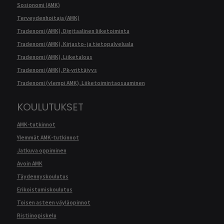
Sosionomi (AMK)
Terveydenhoitaja (AMK)
Tradenomi (AMK), Digitaalinen liiketoiminta
Tradenomi (AMK), Kirjasto- ja tietopalveluala
Tradenomi (AMK), Liiketalous
Tradenomi (AMK), Pk-yrittäjyys
Tradenomi (ylempi AMK), Liiketoimintaosaaminen
KOULUTUKSET
AMK-tutkinnot
Ylemmät AMK-tutkinnot
Jatkuva oppiminen
Avoin AMK
Täydennyskoulutus
Erikoistumiskoulutus
Toisen asteen väyläopinnot
Ristiinopiskelu