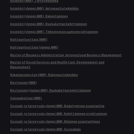
Insinööri (AMK), Tietotekniikka
Insinööri (ylempi AMK), Automaatiotekniikka
Insinööri (ylempi AMK), Rakentaminen
Insinööri (ylempi AMK), Ruokaketjun kehittäminen
Insinööri (ylempi AMK), Teknologiaosaamisen johtaminen
Kulttuurituottaja (AMK)
Kulttuurituottaja (ylempi AMK)
Master of Business Administration, International Business Management
Master of Social Services and Health Care, Development and
Management
Rakennusmestari (AMK), Rakennustekniikka
Restonomi (AMK)
Restonomi (ylempi AMK), Ruokaketjun kehittäminen
Sairaanhoitaja (AMK)
Sosiaali- ja terveysala ylempi AMK, Ikääntymisen asiantuntija
Sosiaali- ja terveysala ylempi AMK, Kehittäminen ja johtaminen
Sosiaali- ja terveysala ylempi AMK, Kliininen asiantuntijuus
Sosiaali- ja terveysala ylempi AMK, Sosiaaliala