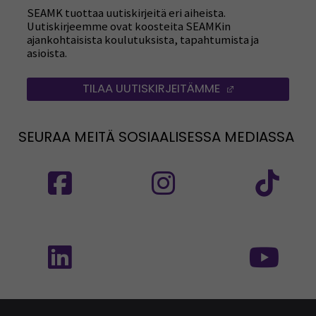
SEAMK tuottaa uutiskirjeitä eri aiheista.
Uutiskirjeemme ovat koosteita SEAMKin
ajankohtaisista koulutuksista, tapahtumista ja
asioista.
TILAA UUTISKIRJEITÄMME
(AVAUTUU UUT
SEURAA MEITÄ SOSIAALISESSA MEDIASSA
Seuraa meitä sosiaalisessa mediassa: SEAMK
Seuraa meitä sosiaalise
Seu
Seuraa meitä sosiaalisessa mediassa: SEAMK 
Seu