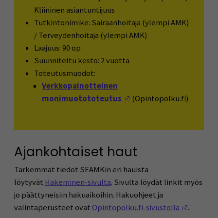
Kliininen asiantuntijuus
Tutkintonimike: Sairaanhoitaja (ylempi AMK)
/ Terveydenhoitaja (ylempi AMK)
Laajuus: 90 op
Suunniteltu kesto: 2 vuotta
Toteutusmuodot:
Verkkopainotteinen
(Avautuu uuteen ikkun
monimuotototeutus
(Opintopolku.fi)
Ajankohtaiset haut
Tarkemmat tiedot SEAMKin eri hauista
löytyvät
Hakeminen-sivulta
. Sivulta löydät linkit myös
jo päättyneisiin hakuaikoihin. Hakuohjeet ja
(Avautuu
valintaperusteet ovat
Opintopolku.fi-sivustolla
.