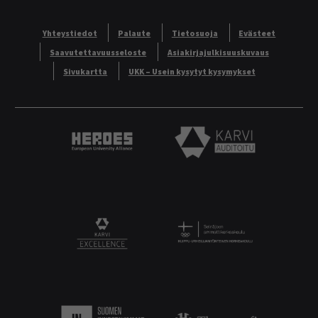
Yhteystiedot
Palaute
Tietosuoja
Evästeet
Saavutettavuusseloste
Asiakirjajulkisuuskuvaus
Sivukartta
UKK – Usein kysytyt kysymykset
Heroes European University Alliance logo
Karvi Auditoitu logo
Logo
KARVI Excellence logo.