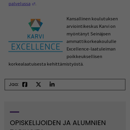
(Avautuu uuteen ikkunaan)
palvelussa
.
Kansallinen koulutuksen
arviointikeskus Karvi on
myöntänyt Seinäjoen
ammattikorkeakoululle
Excellence-laatuleiman
poikkeuksellisen
korkealaatuisesta kehittämistyöstä.
Jaa:
OPISKELIJOIDEN JA ALUMNIEN