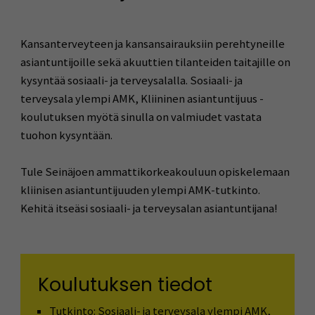
Kansanterveyteen ja kansansairauksiin perehtyneille
asiantuntijoille sekä akuuttien tilanteiden taitajille on
kysyntää sosiaali- ja terveysalalla. Sosiaali- ja
terveysala ylempi AMK, Kliininen asiantuntijuus -
koulutuksen myötä sinulla on valmiudet vastata
tuohon kysyntään.
Tule Seinäjoen ammattikorkeakouluun opiskelemaan
kliinisen asiantuntijuuden ylempi AMK-tutkinto.
Kehitä itseäsi sosiaali- ja terveysalan asiantuntijana!
Koulutuksen tiedot
Tutkinto: Sosiaali- ja terveysala ylempi AMK,