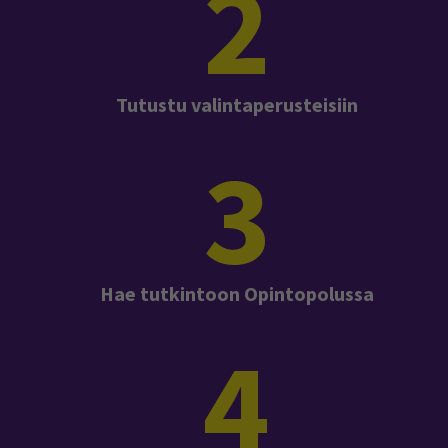
2
Tutustu valintaperusteisiin
3
Hae tutkintoon Opintopolussa
4