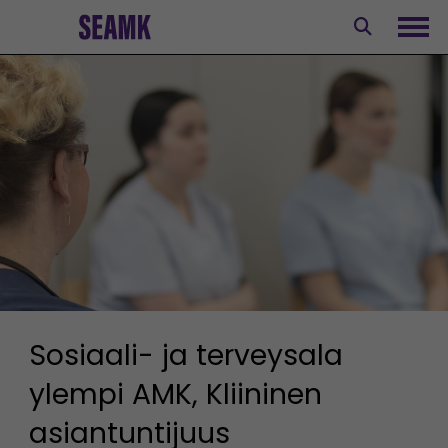
Siirry
sisältöön
Avaa
Sosiaali- ja terveysala
ylempi AMK, Kliininen
asiantuntijuus