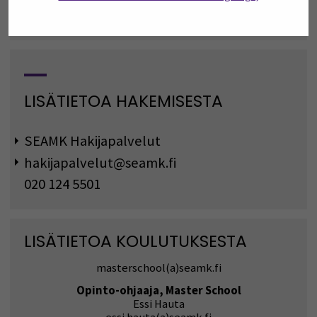
Asiantuntijuus akuuteissa tilanteissa
Työelämän tutkimus- ja kehittämistoiminta
LISÄTIETOA HAKEMISESTA
SEAMK Hakijapalvelut
hakijapalvelut@seamk.fi
020 124 5501
LISÄTIETOA KOULUTUKSESTA
masterschool(a)seamk.fi
Opinto-ohjaaja, Master School
Essi Hauta