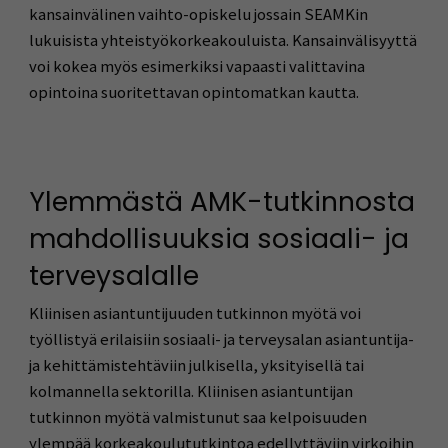
kansainvälinen vaihto-opiskelu jossain SEAMKin
lukuisista yhteistyökorkeakouluista. Kansainvälisyyttä
voi kokea myös esimerkiksi vapaasti valittavina
opintoina suoritettavan opintomatkan kautta.
Ylemmästä AMK-tutkinnosta
mahdollisuuksia sosiaali- ja
terveysalalle
Kliinisen asiantuntijuuden tutkinnon myötä voi
työllistyä erilaisiin sosiaali- ja terveysalan asiantuntija-
ja kehittämistehtäviin julkisella, yksityisellä tai
kolmannella sektorilla. Kliinisen asiantuntijan
tutkinnon myötä valmistunut saa kelpoisuuden
ylempää korkeakoulututkintoa edellyttäviin virkoihin