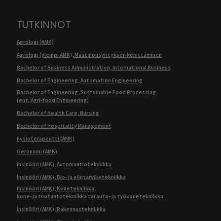
TUTKINNOT
Agrologi (AMK)
Agrologi (ylempi AMK), Maatalousyrityksen kehittäminen
Bachelor of Business Administration, International Business
Bachelor of Engineering, Automation Engineering
Bachelor of Engineering, Sustainable Food Processing,
(ent. Agri-food Engineering)
Bachelor of Health Care, Nursing
Bachelor of Hospitality Management
Fysioterapeutti (AMK)
Geronomi (AMK)
Insinööri (AMK), Automaatiotekniikka
Insinööri (AMK), Bio- ja elintarviketekniikka
Insinööri (AMK), Konetekniikka,
kone- ja tuotantotekniikka tai auto- ja työkonetekniikka
Insinööri (AMK), Rakennustekniikka