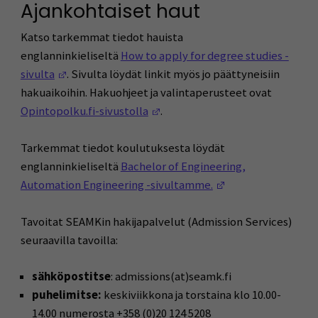
Ajankohtaiset haut
Katso tarkemmat tiedot hauista
englanninkieliseltä
How to apply for degree studies -
(Avautuu uuteen ikkunaan)
sivulta
. Sivulta löydät linkit myös jo päättyneisiin
hakuaikoihin. Hakuohjeet ja valintaperusteet ovat
(Avautuu uuteen ikkunaan)
Opintopolku.fi-sivustolla
.
Tarkemmat tiedot koulutuksesta löydät
englanninkieliseltä
Bachelor of Engineering,
(Avautuu uuteen i
Automation Engineering -sivultamme.
Tavoitat SEAMKin hakijapalvelut (Admission Services)
seuraavilla tavoilla:
sähköpostitse
: admissions(at)seamk.fi
puhelimitse:
keskiviikkona ja torstaina klo 10.00-
14.00 numerosta +358 (0)20 124 5208