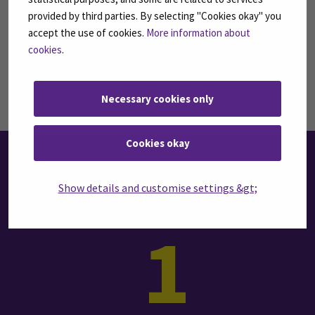
Tutustu virtuaaliseen SEAMK Kampukseen
provided by third parties. By selecting "Cookies okay" you
accept the use of cookies.
More information about
Valitse tekniikan ala!
cookies
.
Miksi valita SEAMK?
Necessary cookies only
Cookies okay
NÄIN HAET SEAMKIIN
Show details and customise settings &gt;
1