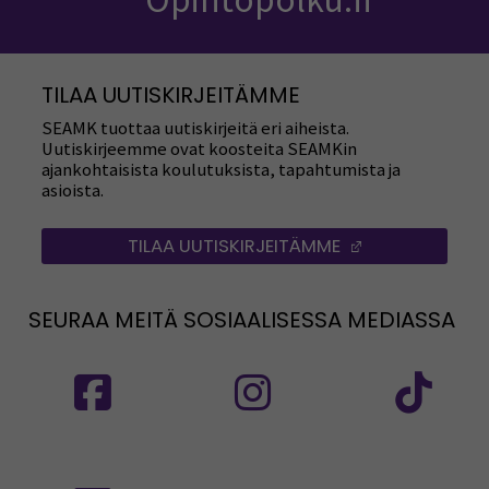
TILAA UUTISKIRJEITÄMME
SEAMK tuottaa uutiskirjeitä eri aiheista.
Uutiskirjeemme ovat koosteita SEAMKin
ajankohtaisista koulutuksista, tapahtumista ja
asioista.
TILAA UUTISKIRJEITÄMME
(AVAUTUU UUT
SEURAA MEITÄ SOSIAALISESSA MEDIASSA
Seuraa meitä sosiaalisessa mediassa: SEAMK
Seuraa meitä sosiaalise
Seu
Seuraa meitä sosiaalisessa mediassa: SEAMK 
Seu