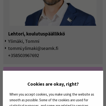
Lehtori, koulutuspäällikkö
Ylimäki, Tommi
tommi.ylimaki@seamk.fi
+358503967692
Tutustu opetussuunnitelmaan | Opinto-
opas
Cookies are okay, right?
Syvenny opinto-oppaaseen | Opinto-opas
When you accept cookies, you make using the website as
smooth as possible. Some of the cookies are used for
statistical purposes, and some are related to services