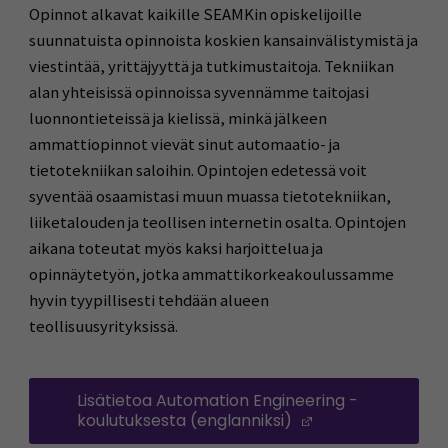
Opinnot alkavat kaikille SEAMKin opiskelijoille
suunnatuista opinnoista koskien kansainvälistymistä ja
viestintää, yrittäjyyttä ja tutkimustaitoja. Tekniikan
alan yhteisissä opinnoissa syvennämme taitojasi
luonnontieteissä ja kielissä, minkä jälkeen
ammattiopinnot vievät sinut automaatio- ja
tietotekniikan saloihin. Opintojen edetessä voit
syventää osaamistasi muun muassa tietotekniikan,
liiketalouden ja teollisen internetin osalta. Opintojen
aikana toteutat myös kaksi harjoittelua ja
opinnäytetyön, jotka ammattikorkeakoulussamme
hyvin tyypillisesti tehdään alueen
teollisuusyrityksissä.
Lisätietoa Automation Engineering -
koulutuksesta (englanniksi)
(Avautuu uuteen