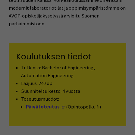
teollisuuden kanssa. Korkeakoulussamme on erittäin
modernit laboratoriotilat ja oppimisympäristömme on
AVOP-opiskelijakyselyssä arvioitu Suomen
parhaimmistoon.
Koulutuksen tiedot
Tutkinto: Bachelor of Engineering,
Automation Engineering
Laajuus: 240 op
Suunniteltu kesto: 4 vuotta
Toteutusmuodot:
(Avautuu uuteen ikkunaan)
Päivätoteutus
(Opintopolku.fi)