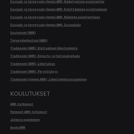
Sosiaali- ja terveysala ylempi AMK, Ikääntymisen asiantuntija
Sosiaali- ja terveysala ylempi AMK, Kehittäminen ja johtaminen
Sosiaali- ja terveysala ylempi AMK, Kliininen asiantuntijuus
Sosiaali- ja terveysala ylempi AMK, Sosiaaliala
Sosionomi (AMK)
Terveydenhoitaja (AMK)
Tradenomi (AMK), Digitaalinen liiketoiminta
Tradenomi (AMK), Kirjasto- ja tietopalveluala
Tradenomi (AMK), Liiketalous
Tradenomi (AMK), Pk-yrittäjyys
Tradenomi (ylempi AMK), Liiketoimintaosaaminen
KOULUTUKSET
AMK-tutkinnot
Ylemmät AMK-tutkinnot
Jatkuva oppiminen
Avoin AMK