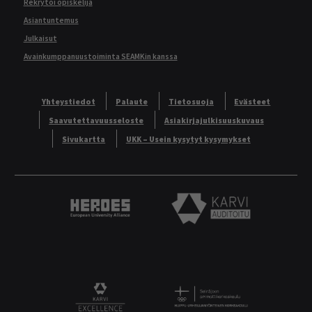
Rekrytoi opiskelija
Asiantuntemus
Julkaisut
Avainkumppanuustoiminta SEAMKin kanssa
Yhteystiedot
Palaute
Tietosuoja
Evästeet
Saavutettavuusseloste
Asiakirjajulkisuuskuvaus
Sivukartta
UKK – Usein kysytyt kysymykset
Heroes European University Alliance logo
Karvi Auditoitu logo
Logo
KARVI Excellence logo.