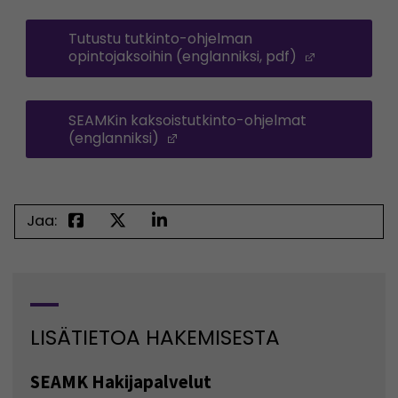
Tutustu tutkinto-ohjelman
opintojaksoihin (englanniksi, pdf)
(Avautuu u
SEAMKin kaksoistutkinto-ohjelmat
(englanniksi)
(Avautuu uuteen ikkunaan)
Jaa:
LISÄTIETOA HAKEMISESTA
SEAMK Hakijapalvelut