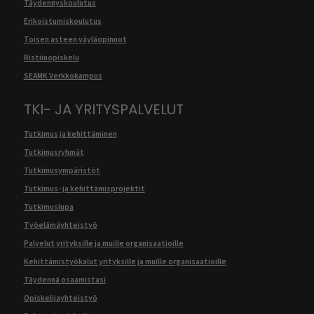
Täydennyskoulutus
Erikoistumiskoulutus
Toisen asteen väyläopinnot
Ristiinopiskelu
SEAMK Verkkokampus
TKI- JA YRITYSPALVELUT
Tutkimus ja kehittäminen
Tutkimusryhmät
Tutkimusympäristöt
Tutkimus- ja kehittämisprojektit
Tutkimuslupa
Työelämäyhteistyö
Palvelut yrityksille ja muille organisaatioille
Kehittämistyökalut yrityksille ja muille organisaatioille
Täydennä osaamistasi
Opiskelijayhteistyö