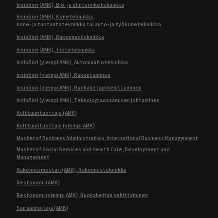
Insinööri (AMK), Bio- ja elintarviketekniikka
Insinööri (AMK), Konetekniikka,
kone- ja tuotantotekniikka tai auto- ja työkonetekniikka
Insinööri (AMK), Rakennustekniikka
Insinööri (AMK), Tietotekniikka
Insinööri (ylempi AMK), Automaatiotekniikka
Insinööri (ylempi AMK), Rakentaminen
Insinööri (ylempi AMK), Ruokaketjun kehittäminen
Insinööri (ylempi AMK), Teknologiaosaamisen johtaminen
Kulttuurituottaja (AMK)
Kulttuurituottaja (ylempi AMK)
Master of Business Administration, International Business Management
Master of Social Services and Health Care, Development and
Management
Rakennusmestari (AMK), Rakennustekniikka
Restonomi (AMK)
Restonomi (ylempi AMK), Ruokaketjun kehittäminen
Sairaanhoitaja (AMK)