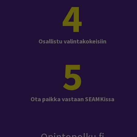
4
Osallistu valintakokeisiin
5
Ota paikka vastaan SEAMKissa
Opintopolku.fi