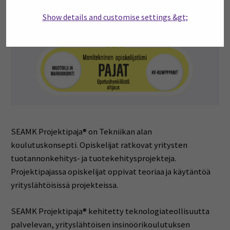
Show details and customise settings &gt;
SEAMK Projektipaja® on Tekniikan alan
koulutuskonsepti. Opiskelijat ratkovat yritysten
tuotannonkehitys- ja tuotekehitysprojekteja.
Projektipajassa opiskelijat oppivat teoriaa ja käytäntöä
yrityslähtöisissä projekteissa.
SEAMK Projektipaja® kehitetty teknologiateollisuutta
palvelevan, yrityslähtöisen insinöörikoulutuksen