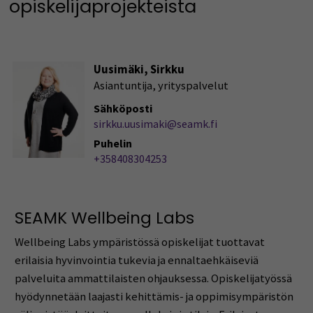
opiskelijaprojekteista
Uusimäki, Sirkku
Asiantuntija, yrityspalvelut
Sähköposti
sirkku.uusimaki@seamk.fi
Puhelin
+358408304253
SEAMK Wellbeing Labs
Wellbeing Labs ympäristössä opiskelijat tuottavat
erilaisia hyvinvointia tukevia ja ennaltaehkäiseviä
palveluita ammattilaisten ohjauksessa. Opiskelijatyössä
hyödynnetään laajasti kehittämis- ja oppimisympäristön