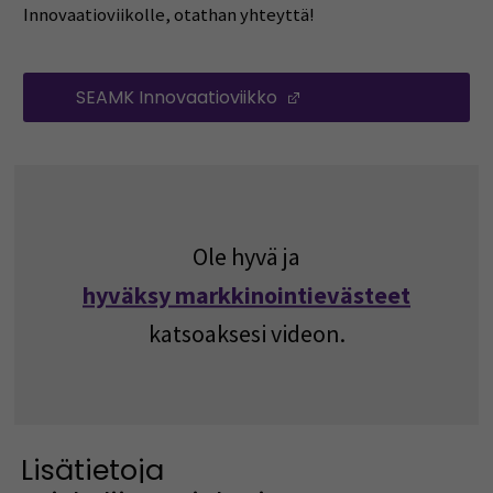
Innovaatioviikolle, otathan yhteyttä!
SEAMK Innovaatioviikko
(Avautuu uuteen ikku
Ole hyvä ja
hyväksy markkinointievästeet
katsoaksesi videon.
Lisätietoja