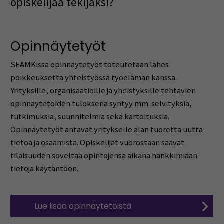
opiskelijaa tekijäksi?
Opinnäytetyöt
SEAMKissa opinnäytetyöt toteutetaan lähes
poikkeuksetta yhteistyössä työelämän kanssa.
Yrityksille, organisaatioille ja yhdistyksille tehtävien
opinnäytetöiden tuloksena syntyy mm. selvityksiä,
tutkimuksia, suunnitelmia sekä kartoituksia.
Opinnäytetyöt antavat yritykselle alan tuoretta uutta
tietoa ja osaamista. Opiskelijat vuorostaan saavat
tilaisuuden soveltaa opintojensa aikana hankkimiaan
tietoja käytäntöön.
Lue lisää opinnäytetöistä