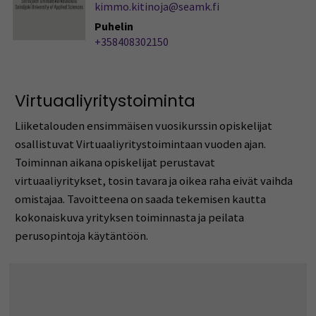
kimmo.kitinoja@seamk.fi
Puhelin
+358408302150
Virtuaaliyritystoiminta
Liiketalouden ensimmäisen vuosikurssin opiskelijat
osallistuvat Virtuaaliyritystoimintaan vuoden ajan.
Toiminnan aikana opiskelijat perustavat
virtuaaliyritykset, tosin tavara ja oikea raha eivät vaihda
omistajaa. Tavoitteena on saada tekemisen kautta
kokonaiskuva yrityksen toiminnasta ja peilata
perusopintoja käytäntöön.