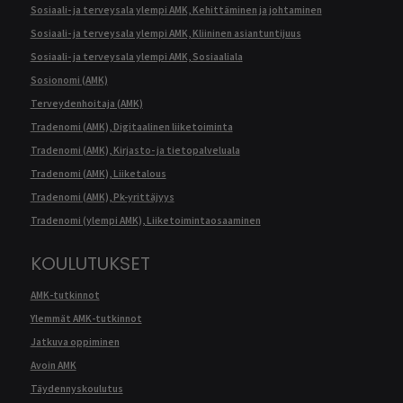
Sosiaali- ja terveysala ylempi AMK, Kehittäminen ja johtaminen
Sosiaali- ja terveysala ylempi AMK, Kliininen asiantuntijuus
Sosiaali- ja terveysala ylempi AMK, Sosiaaliala
Sosionomi (AMK)
Terveydenhoitaja (AMK)
Tradenomi (AMK), Digitaalinen liiketoiminta
Tradenomi (AMK), Kirjasto- ja tietopalveluala
Tradenomi (AMK), Liiketalous
Tradenomi (AMK), Pk-yrittäjyys
Tradenomi (ylempi AMK), Liiketoimintaosaaminen
KOULUTUKSET
AMK-tutkinnot
Ylemmät AMK-tutkinnot
Jatkuva oppiminen
Avoin AMK
Täydennyskoulutus