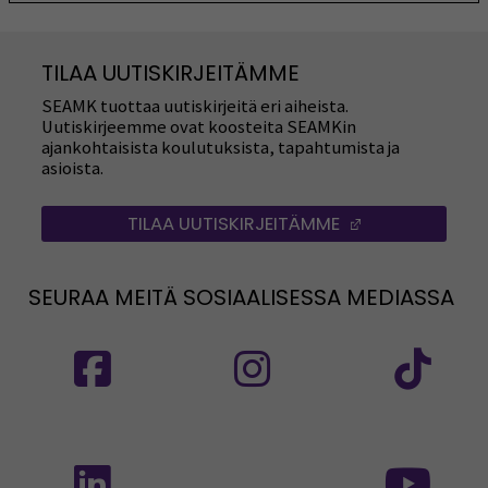
TILAA UUTISKIRJEITÄMME
SEAMK tuottaa uutiskirjeitä eri aiheista.
Uutiskirjeemme ovat koosteita SEAMKin
ajankohtaisista koulutuksista, tapahtumista ja
asioista.
TILAA UUTISKIRJEITÄMME
(AVAUTUU UUT
SEURAA MEITÄ SOSIAALISESSA MEDIASSA
Seuraa meitä sosiaalisessa mediassa: SEAMK
Seuraa meitä sosiaalise
Seu
Seuraa meitä sosiaalisessa mediassa: SEAMK 
Seu