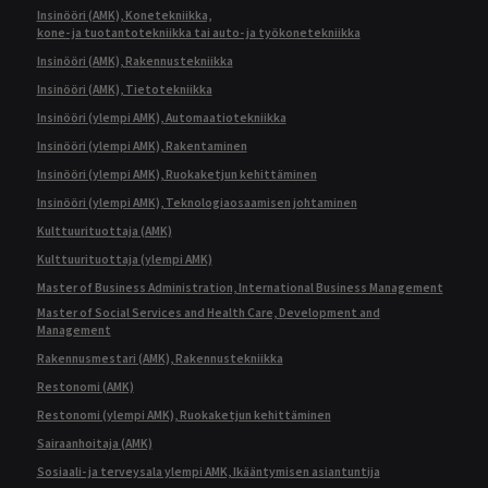
Insinööri (AMK), Konetekniikka,
kone- ja tuotantotekniikka tai auto- ja työkonetekniikka
Insinööri (AMK), Rakennustekniikka
Insinööri (AMK), Tietotekniikka
Insinööri (ylempi AMK), Automaatiotekniikka
Insinööri (ylempi AMK), Rakentaminen
Insinööri (ylempi AMK), Ruokaketjun kehittäminen
Insinööri (ylempi AMK), Teknologiaosaamisen johtaminen
Kulttuurituottaja (AMK)
Kulttuurituottaja (ylempi AMK)
Master of Business Administration, International Business Management
Master of Social Services and Health Care, Development and
Management
Rakennusmestari (AMK), Rakennustekniikka
Restonomi (AMK)
Restonomi (ylempi AMK), Ruokaketjun kehittäminen
Sairaanhoitaja (AMK)
Sosiaali- ja terveysala ylempi AMK, Ikääntymisen asiantuntija