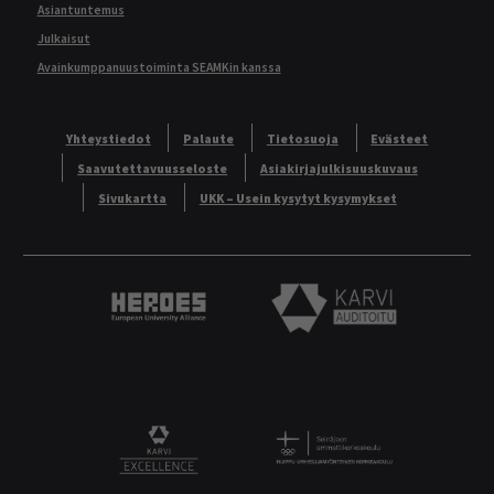
Asiantuntemus
Julkaisut
Avainkumppanuustoiminta SEAMKin kanssa
Yhteystiedot
Palaute
Tietosuoja
Evästeet
Saavutettavuusseloste
Asiakirjajulkisuuskuvaus
Sivukartta
UKK – Usein kysytyt kysymykset
Heroes European University Alliance logo
Karvi Auditoitu logo
Logo
KARVI Excellence logo.