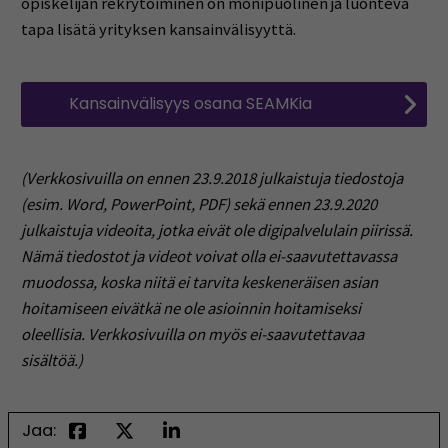
opiskelijan rekrytoiminen on monipuolinen ja luonteva
tapa lisätä yrityksen kansainvälisyyttä.
Kansainvälisyys osana SEAMKia
(Verkkosivuilla on ennen 23.9.2018 julkaistuja tiedostoja
(esim. Word, PowerPoint, PDF) sekä ennen 23.9.2020
julkaistuja videoita, jotka eivät ole digipalvelulain piirissä.
Nämä tiedostot ja videot voivat olla ei-saavutettavassa
muodossa, koska niitä ei tarvita keskeneräisen asian
hoitamiseen eivätkä ne ole asioinnin hoitamiseksi
oleellisia. Verkkosivuilla on myös ei-saavutettavaa
sisältöä.)
Jaa: