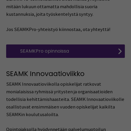
mitään lukuun ottamatta mahdollisia suoria
kustannuksia, joita työskentelystä syntyy.
Jos SEAMKPro-yhteistyö kiinnostaa, ota yhteyttä!
SEAMKPro opinnoissa
SEAMK Innovaatioviikko
SEAMK Innovaatioviikolla opiskelijat ratkovat
monialaisissa ryhmissä yritysten ja organisaatioiden
todellisia kehittämishaasteita. SEAMK Innovaatioviikolle
osallistuvat ensimmäisen vuoden opiskelijat kaikilta
SEAMKin koulutusaloilta.
Opintojaksolla hyödynnetään palvelumuotoilun