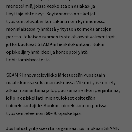
menetelmiä, joissa keskeistä on asiakas- ja
käyttäjälähtöisyys. Käytännössä opiskelijat
työskentelevät viikon aikana noin kymmenessä
monialaisessa ryhmässä yritysten toimeksiantojen
parissa. Jokaisen ryhmän työtä ohjaavat valmentajat,
jotka kuuluvat SEAMKin henkilökuntaan. Kukin
opiskelijaryhmä ideoi ja konseptoi yhtä
kehittämishaastetta.
SEAMK Innovaatioviikko järjestetään vuosittain
maaliskuussa sekä marraskuussa. Viikon työskentely
alkaa maanantaina ja loppuu saman viikon perjantaina,
jolloin opiskelijatiimien tulokset esitetään
toimeksiantajille. Kunkin toimeksiannon parissa
työskentelee noin 60–70 opiskelijaa.
Jos haluat yrityksesi tai organisaatiosi mukaan SEAMK