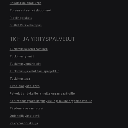
Erikoistumiskoulutus
Toisen asteen väyläopinnot
Ristiinopiskelu
SEAMK Verkkokampus
TKI- JA YRITYSPALVELUT
Tutkimus ja kehittäminen
Tutkimusryhmät
Tutkimusympäristöt
Tutkimus- ja kehittämisprojektit
Tutkimuslupa
Työelämäyhteistyö
Palvelut yrityksille ja muille organisaatioille
Kehittämistyökalut yrityksille ja muille organisaatioille
Täydennä osaamistasi
Opiskelijayhteistyö
Rekrytoi opiskelija