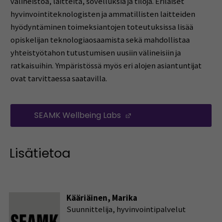
välineistöä, laitteita, sovelluksia ja tiloja. Erilaiset
hyvinvointiteknologisten ja ammatillisten laitteiden
hyödyntäminen toimeksiantojen toteutuksissa lisää
opiskelijan teknologiaosaamista sekä mahdollistaa
yhteistyötahon tutustumisen uusiin välineisiin ja
ratkaisuihin. Ympäristössä myös eri alojen asiantuntijat
ovat tarvittaessa saatavilla.
SEAMK Wellbeing Labs
(Avautuu uuteen ikku
Lisätietoa
Kääriäinen, Marika
Suunnittelija, hyvinvointipalvelut