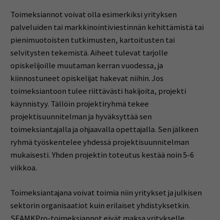
Toimeksiannot voivat olla esimerkiksi yrityksen
palveluiden tai markkinointiviestinnän kehittämistä tai
pienimuotoisten tutkimusten, kartoitusten tai
selvitysten tekemistä. Aiheet tulevat tarjolle
opiskelijoille muutaman kerran vuodessa, ja
kiinnostuneet opiskelijat hakevat niihin. Jos
toimeksiantoon tulee riittävästi hakijoita, projekti
käynnistyy. Tällöin projektiryhmä tekee
projektisuunnitelman ja hyväksyttää sen
toimeksiantajalla ja ohjaavalla opettajalla. Sen jälkeen
ryhmä työskentelee yhdessä projektisuunnitelman
mukaisesti. Yhden projektin toteutus kestää noin 5-6
viikkoa.
Toimeksiantajana voivat toimia niin yritykset ja julkisen
sektorin organisaatiot kuin erilaiset yhdistyksetkin.
SEAMKPro-toimeksiannot eivät maksa yritykselle