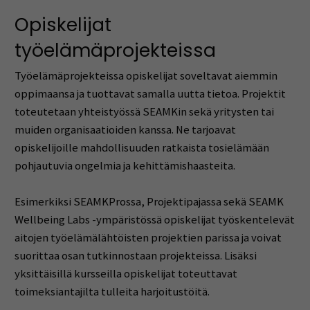
Opiskelijat
työelämäprojekteissa
Työelämäprojekteissa opiskelijat soveltavat aiemmin
oppimaansa ja tuottavat samalla uutta tietoa. Projektit
toteutetaan yhteistyössä SEAMKin sekä yritysten tai
muiden organisaatioiden kanssa. Ne tarjoavat
opiskelijoille mahdollisuuden ratkaista tosielämään
pohjautuvia ongelmia ja kehittämishaasteita.
Esimerkiksi SEAMKProssa, Projektipajassa sekä SEAMK
Wellbeing Labs -ympäristössä opiskelijat työskentelevät
aitojen työelämälähtöisten projektien parissa ja voivat
suorittaa osan tutkinnostaan projekteissa. Lisäksi
yksittäisillä kursseilla opiskelijat toteuttavat
toimeksiantajilta tulleita harjoitustöitä.