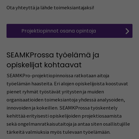
Ota yhteyttä ja lähde toimeksiantajaksi!
Projektiopinnot osana opintoja
SEAMKProssa työelämä ja
opiskelijat kohtaavat
SEAMKPro-projektiopinnoissa ratkotaan aitoja
työelämän haasteita. Eri alojen opiskelijoista koostuvat
pienet ryhmät työstävät yritysten ja muiden
organisaatioiden toimeksiantoja yhdessä analysoiden,
innovoiden ja kokeillen. SEAMKProssa työskentely
kehittää erityisesti opiskelijoiden projektiosaamista
sekä ongelmanratkaisutaitoja ja antaa siten osallistujille
tärkeitä valmiuksia myös tulevaan työelämään.