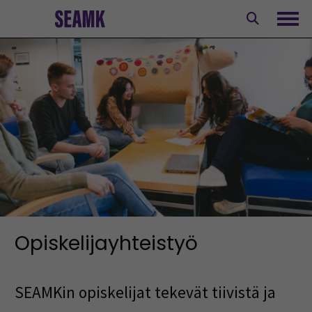
Siirry
sisältöön
Avaa
Opiskelijayhteistyö
SEAMKin opiskelijat tekevät tiivistä ja