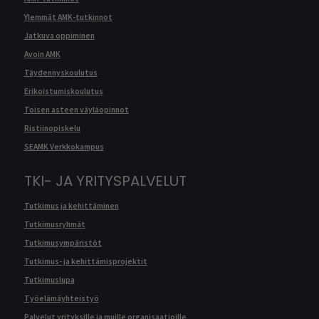
Ylemmät AMK-tutkinnot
Jatkuva oppiminen
Avoin AMK
Täydennyskoulutus
Erikoistumiskoulutus
Toisen asteen väyläopinnot
Ristiinopiskelu
SEAMK Verkkokampus
TKI- JA YRITYSPALVELUT
Tutkimus ja kehittäminen
Tutkimusryhmät
Tutkimusympäristöt
Tutkimus- ja kehittämisprojektit
Tutkimuslupa
Työelämäyhteistyö
Palvelut yrityksille ja muille organisaatioille