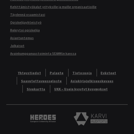
Kehittämistyökalut yrityksille ja muille organisaatioille
Täydennä osaamistasi
Opiskelijayhteistyö
Rekrytoi opiskelija
Asiantuntemus
Julkaisut
Avainkumppanuustoiminta SEAMKin kanssa
Yhteystiedot
Palaute
Tietosuoja
Evästeet
Saavutettavuusseloste
Asiakirjajulkisuuskuvaus
Sivukartta
UKK – Usein kysytyt kysymykset
Heroes European University Alliance logo
Karvi Auditoitu logo