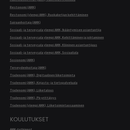
Restonomi (AMK)
Restonomi (ylempi AMK), Ruokaketjun kehittäminen
Sairaanhoitaja (AMK)
Sosiaali- ja terveysala ylempi AMK, Ikääntymisen asiantuntija
Sosiaali- ja terveysala ylempi AMK, Kehittäminen ja johtaminen
Sosiaali- ja terveysala ylempi AMK, Kliininen asiantuntijuus
Sosiaali- ja terveysala ylempi AMK, Sosiaaliala
Sosionomi (AMK)
Terveydenhoitaja (AMK)
Tradenomi (AMK), Digitaalinen liiketoiminta
Tradenomi (AMK), Kirjasto- ja tietopalveluala
Tradenomi (AMK), Liiketalous
Tradenomi (AMK), Pk-yrittäjyys
Tradenomi (ylempi AMK), Liiketoimintaosaaminen
KOULUTUKSET
AMK-tutkinnot