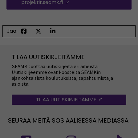
projektit.seamk.fi
(Avautuu uuteen ikkunaan)
Jaa:
TILAA UUTISKIRJEITÄMME
SEAMK tuottaa uutiskirjeitä eri aiheista.
Uutiskirjeemme ovat koosteita SEAMKin
ajankohtaisista koulutuksista, tapahtumista ja
asioista.
TILAA UUTISKIRJEITÄMME
(AVAUTUU UUT
SEURAA MEITÄ SOSIAALISESSA MEDIASSA
Seuraa meitä sosiaalisessa mediassa: SEAMK
Seuraa meitä sosiaalise
Seu