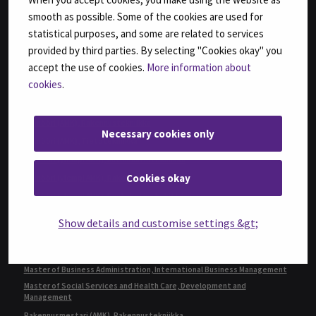
Bachelor of Hospitality Management
smooth as possible. Some of the cookies are used for
Fysioterapeutti (AMK)
statistical purposes, and some are related to services
Geronomi (AMK)
provided by third parties. By selecting "Cookies okay" you
Insinööri (AMK), Automaatiotekniikka
accept the use of cookies.
More information about
Insinööri (AMK), Bio- ja elintarviketekniikka
cookies
.
Insinööri (AMK), Konetekniikka,
kone- ja tuotantotekniikka tai auto- ja työkonetekniikka
Insinööri (AMK), Rakennustekniikka
Necessary cookies only
Insinööri (AMK), Tietotekniikka
Insinööri (ylempi AMK), Automaatiotekniikka
Cookies okay
Insinööri (ylempi AMK), Rakentaminen
Insinööri (ylempi AMK), Ruokaketjun kehittäminen
Insinööri (ylempi AMK), Teknologiaosaamisen johtaminen
Show details and customise settings &gt;
Kulttuurituottaja (AMK)
Kulttuurituottaja (ylempi AMK)
Master of Business Administration, International Business Management
Master of Social Services and Health Care, Development and
Management
Rakennusmestari (AMK), Rakennustekniikka