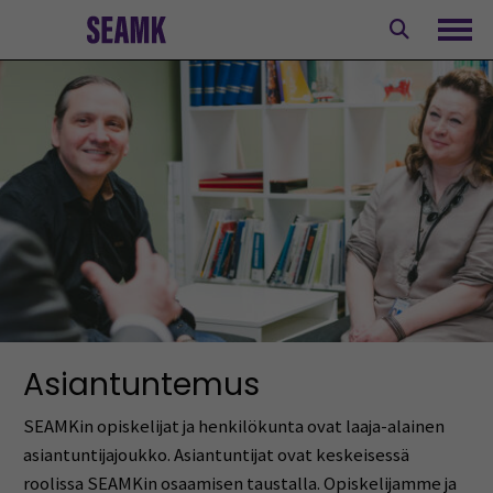
Siirry
sisältöön
Avaa
Asiantuntemus
SEAMKin opiskelijat ja henkilökunta ovat laaja-alainen
asiantuntijajoukko. Asiantuntijat ovat keskeisessä
roolissa SEAMKin osaamisen taustalla. Opiskelijamme ja