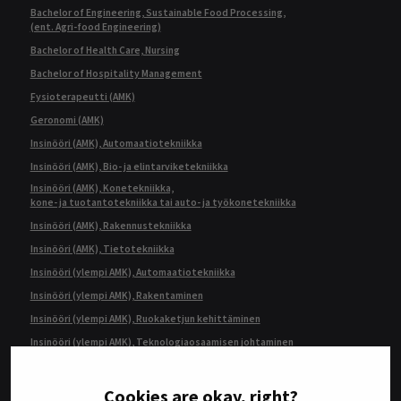
Bachelor of Engineering, Sustainable Food Processing,
(ent. Agri-food Engineering)
Bachelor of Health Care, Nursing
Bachelor of Hospitality Management
Fysioterapeutti (AMK)
Geronomi (AMK)
Insinööri (AMK), Automaatiotekniikka
Insinööri (AMK), Bio- ja elintarviketekniikka
Insinööri (AMK), Konetekniikka,
kone- ja tuotantotekniikka tai auto- ja työkonetekniikka
Insinööri (AMK), Rakennustekniikka
Insinööri (AMK), Tietotekniikka
Insinööri (ylempi AMK), Automaatiotekniikka
Insinööri (ylempi AMK), Rakentaminen
Insinööri (ylempi AMK), Ruokaketjun kehittäminen
Insinööri (ylempi AMK), Teknologiaosaamisen johtaminen
Kulttuurituottaja (AMK)
Kulttuurituottaja (ylempi AMK)
Cookies are okay, right?