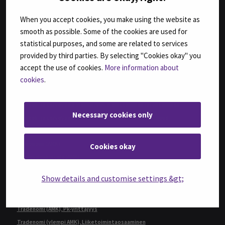
Master of Business Administration, International Business Management
When you accept cookies, you make using the website as
Master of Social Services and Health Care, Development and
Management
smooth as possible. Some of the cookies are used for
Rakennusmestari (AMK), Rakennustekniikka
statistical purposes, and some are related to services
Restonomi (AMK)
provided by third parties. By selecting "Cookies okay" you
Restonomi (ylempi AMK), Ruokaketjun kehittäminen
accept the use of cookies.
More information about
cookies
.
Sairaanhoitaja (AMK)
Sosiaali- ja terveysala ylempi AMK, Ikääntymisen asiantuntija
Sosiaali- ja terveysala ylempi AMK, Kehittäminen ja johtaminen
Necessary cookies only
Sosiaali- ja terveysala ylempi AMK, Kliininen asiantuntijuus
Sosiaali- ja terveysala ylempi AMK, Sosiaaliala
Sosionomi (AMK)
Cookies okay
Terveydenhoitaja (AMK)
Tradenomi (AMK), Digitaalinen liiketoiminta
Show details and customise settings &gt;
Tradenomi (AMK), Kirjasto- ja tietopalveluala
Tradenomi (AMK), Liiketalous
Tradenomi (AMK), Pk-yrittäjyys
Tradenomi (ylempi AMK), Liiketoimintaosaaminen