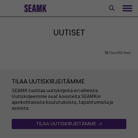
Siirry
sisältöön
Avaa
UUTISET
Tilaa RSS-feed
TILAA UUTISKIRJEITÄMME
SEAMK tuottaa uutiskirjeitä eri aiheista.
Uutiskirjeemme ovat koosteita SEAMKin
ajankohtaisista koulutuksista, tapahtumista ja
asioista.
TILAA UUTISKIRJEITÄMME
(AVAUTUU UUT