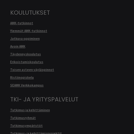
KOULUTUKSET
AMK-tutkinnot
Ylemmät AMK-tutkinnot
Jatkuva oppiminen
Avoin AMK
Täydennyskoulutus
Erikoistumiskoulutus
Toisen asteen väyläopinnot
Ristiinopiskelu
SEAMK Verkkokampus
TKI- JA YRITYSPALVELUT
Tutkimus ja kehittäminen
Tutkimusryhmät
Tutkimusympäristöt
Tutkimus- ja kehittämisprojektit