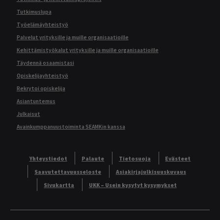
Tutkimuslupa
Työelämäyhteistyö
Palvelut yrityksille ja muille organisaatioille
Kehittämistyökalut yrityksille ja muille organisaatioille
Täydennä osaamistasi
Opiskelijayhteistyö
Rekrytoi opiskelija
Asiantuntemus
Julkaisut
Avainkumppanuustoiminta SEAMKin kanssa
Yhteystiedot
Palaute
Tietosuoja
Evästeet
Saavutettavuusseloste
Asiakirjajulkisuuskuvaus
Sivukartta
UKK – Usein kysytyt kysymykset