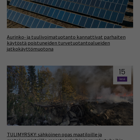
Aurinko- ja tuulivoimatuotanto kannattivat parhaiten
käytöstä poistuneiden turvetuotantoalueiden
jatkokäyttömuotona
15
kesä
TULIMYRSKY: sähköinen opas maatiloille ja