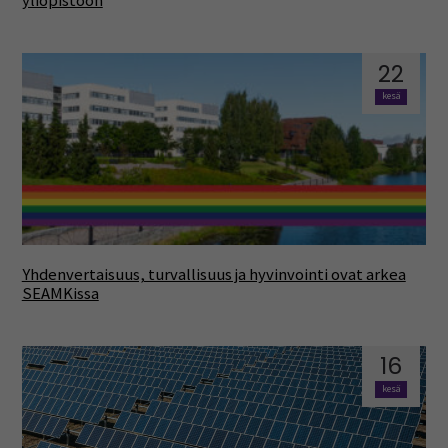
yliopistoon
22
kesä
Yhdenvertaisuus, turvallisuus ja hyvinvointi ovat arkea
SEAMKissa
16
kesä