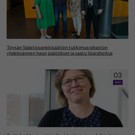
Töysän Säästöpankkisäätiön tutkimusrahaston
yhdeksännen haun päätökset ja saatu lisärahoitus
03
kesä