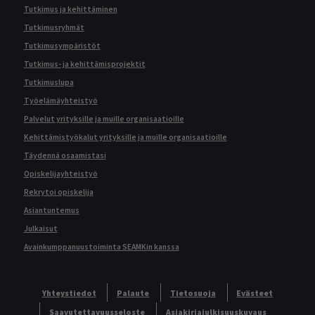
Tutkimus ja kehittäminen
Tutkimusryhmät
Tutkimusympäristöt
Tutkimus- ja kehittämisprojektit
Tutkimuslupa
Työelämäyhteistyö
Palvelut yrityksille ja muille organisaatioille
Kehittämistyökalut yrityksille ja muille organisaatioille
Täydennä osaamistasi
Opiskelijayhteistyö
Rekrytoi opiskelija
Asiantuntemus
Julkaisut
Avainkumppanuustoiminta SEAMKin kanssa
Yhteystiedot
Palaute
Tietosuoja
Evästeet
Saavutettavuusseloste
Asiakirjajulkisuuskuvaus