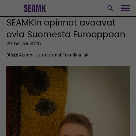
Siirry
sisältöön
Avaa
SEAMKin opinnot avaavat
ovia Suomesta Eurooppaan
20 helmi 2026
Blogi:
Alumni- ja uratarinat
Tekniikan ala