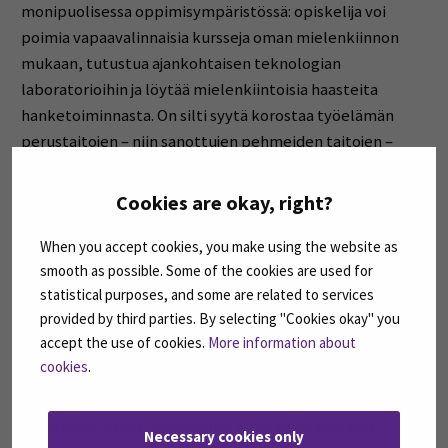
monipuolisessa oppimisympäristössä: opiskelija voi
poimia vapaavalinnaisia kursseja oman mielenkiinnon
mukaan, tutustua ajankohtaisen teknologian
laboratorioihin ja löytää mielenkiintoisia haasteita
hanketoiminnasta. On silti syytä korostaa työelämän
perustaitojen – niin sanottujen pehmeiden taitojen –
tärkeyttä. Niitä voi harjoitella jo opintojen aikana:
yhteistyö- ja kommunikaatiotaidot, oppimiskyky,
Cookies are okay, right?
itseohjautuvuus, aikatauluttaminen sekä
periksiantamattomuus haastavien kurssien aikana ovat
When you accept cookies, you make using the website as
kullanarvoisia taitoja työelämässä.
smooth as possible. Some of the cookies are used for
statistical purposes, and some are related to services
provided by third parties. By selecting "Cookies okay" you
Maailma muuttuu jatkuvasti, ja tahtihan ei tästä hidastu.
accept the use of cookies.
More information about
Tähän haasteeseen SEAMK vastaa tarjoamalla useiden
cookies
.
muiden korkeakoulujen tavoin jatkuvan oppimisen
kursseja, joita itsekin hyödynnän. Eri taitojen ja
asenteiden lisäksi esimerkiksi kielitaidot auttavat
Necessary cookies only