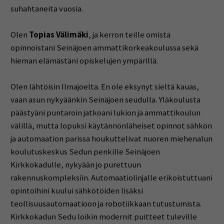
suhahtaneita vuosia.
Olen
Topias Välimäki
, ja kerron teille omista
opinnoistani Seinäjoen ammattikorkeakoulussa sekä
hieman elämästäni opiskelujen ympärillä.
Olen lähtöisin Ilmajoelta. En ole eksynyt sieltä kauas,
vaan asun nykyäänkin Seinäjoen seudulla. Yläkoulusta
päästyäni puntaroin jatkoani lukion ja ammattikoulun
välillä, mutta lopuksi käytännönläheiset opinnot sähkön
ja automaation parissa houkuttelivat nuoren miehenalun
koulutuskeskus Sedun penkille Seinäjoen
Kirkkokadulle, nykyään jo purettuun
rakennuskompleksiin. Automaatiolinjalle erikoistuttuani
opintoihini kuului sähkötöiden lisäksi
teollisuusautomaatioon ja robotiikkaan tutustumista.
Kirkkokadun Sedu loikin modernit puitteet tuleville