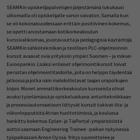
SEAMKin opiskelijapalvelujen järjestämänä lukukausi
ulkomailla oli opiskelijalle varsin vaivaton. Samalla kun
se oli kokonaisuudessaan erittäin positiivinen kokemus,
se opetti arvostamaan kotikorkeakoulun
kurssivalikoimaa, joustavuutta ja pedagogisia käytäntöjä.
SEAMKin sähkötekniikan ja teollisen PLC-ohjelmoinnin
kurssit avaavat ovia yrityksiin ympäri Suomen – ja miksei
Euroopankin. Lisäksi erilaiset ohjelmointikurssit loivat
perustan ohjelmointitaidoille, joita on helppo täydentää
jatkossa ja jotka näin mahdollistavat laajan urapolkujen
kirjon. Monet ammattikorkeakoulun kursseista olivat
avuksi työelämässä jo opiskeluaikana: anturitekniikkaan
ja prosessiautomaatioon liittyvät kurssit tukivat ilta- ja
viikonlopputöitä Atrian huoltotiimissä, ja koulussa
hankittu kokemus Eplan- ja TiaPortal-ympäristöistä
auttoi saamaan Engineering Trainee -paikan nykyisessä
työpaikassani Arnon Oy:ssä. Yritys suunnittelee ja