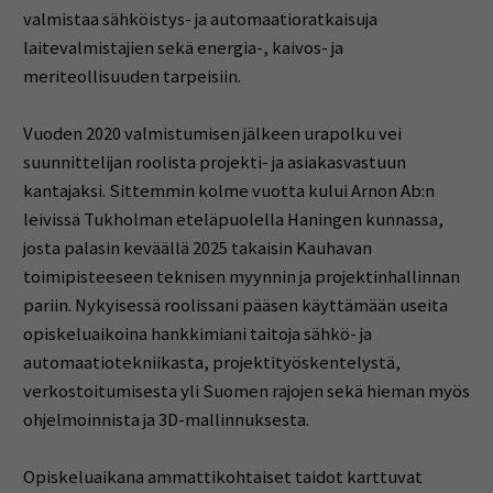
valmistaa sähköistys- ja automaatioratkaisuja
laitevalmistajien sekä energia-, kaivos- ja
meriteollisuuden tarpeisiin.
Vuoden 2020 valmistumisen jälkeen urapolku vei
suunnittelijan roolista projekti- ja asiakasvastuun
kantajaksi. Sittemmin kolme vuotta kului Arnon Ab:n
leivissä Tukholman eteläpuolella Haningen kunnassa,
josta palasin keväällä 2025 takaisin Kauhavan
toimipisteeseen teknisen myynnin ja projektinhallinnan
pariin. Nykyisessä roolissani pääsen käyttämään useita
opiskeluaikoina hankkimiani taitoja sähkö- ja
automaatiotekniikasta, projektityöskentelystä,
verkostoitumisesta yli Suomen rajojen sekä hieman myös
ohjelmoinnista ja 3D-mallinnuksesta.
Opiskeluaikana ammattikohtaiset taidot karttuvat