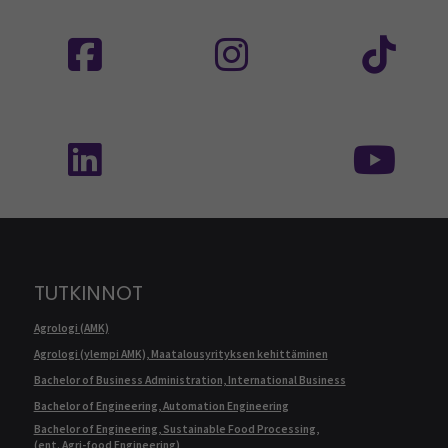
Seuraa meitä sosiaalisessa mediassa: SEAMK
Seuraa meitä sosiaalise
Seu
Seuraa meitä sosiaalisessa mediassa: SEAMK 
Seu
TUTKINNOT
Agrologi (AMK)
Agrologi (ylempi AMK), Maatalousyrityksen kehittäminen
Bachelor of Business Administration, International Business
Bachelor of Engineering, Automation Engineering
Bachelor of Engineering, Sustainable Food Processing,
(ent. Agri-food Engineering)