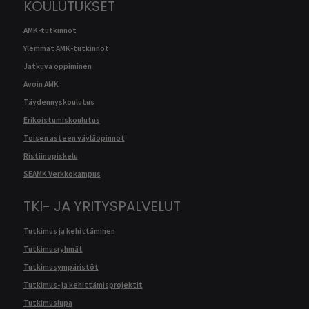
KOULUTUKSET
AMK-tutkinnot
Ylemmät AMK-tutkinnot
Jatkuva oppiminen
Avoin AMK
Täydennyskoulutus
Erikoistumiskoulutus
Toisen asteen väyläopinnot
Ristiinopiskelu
SEAMK Verkkokampus
TKI- JA YRITYSPALVELUT
Tutkimus ja kehittäminen
Tutkimusryhmät
Tutkimusympäristöt
Tutkimus- ja kehittämisprojektit
Tutkimuslupa