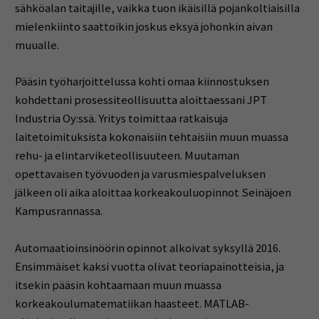
sähköalan taitajille, vaikka tuon ikäisillä pojankoltiaisilla
mielenkiinto saattoikin joskus eksyä johonkin aivan
muualle.
Pääsin työharjoittelussa kohti omaa kiinnostuksen
kohdettani prosessiteollisuutta aloittaessani JPT
Industria Oy:ssä. Yritys toimittaa ratkaisuja
laitetoimituksista kokonaisiin tehtaisiin muun muassa
rehu- ja elintarviketeollisuuteen. Muutaman
opettavaisen työvuoden ja varusmiespalveluksen
jälkeen oli aika aloittaa korkeakouluopinnot Seinäjoen
Kampusrannassa.
Automaatioinsinöörin opinnot alkoivat syksyllä 2016.
Ensimmäiset kaksi vuotta olivat teoriapainotteisia, ja
itsekin pääsin kohtaamaan muun muassa
korkeakoulumatematiikan haasteet. MATLAB-