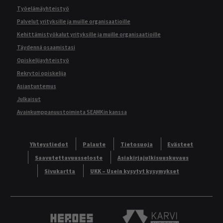
Työelämäyhteistyö
Palvelut yrityksille ja muille organisaatioille
Kehittämistyökalut yrityksille ja muille organisaatioille
Täydennä osaamistasi
Opiskelijayhteistyö
Rekrytoi opiskelija
Asiantuntemus
Julkaisut
Avainkumppanuustoiminta SEAMKin kanssa
Yhteystiedot
Palaute
Tietosuoja
Evästeet
Saavutettavuusseloste
Asiakirjajulkisuuskuvaus
Sivukartta
UKK – Usein kysytyt kysymykset