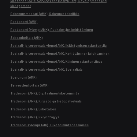
Master of Social Services and Health Care, Development and
Management
Rakennusmestari (AMK), Rakennustekniikka
Restonomi (AMK)
Restonomi (ylempi AMK), Ruokaketjun kehittäminen
Sairaanhoitaja (AMK)
Sosiaali- ja terveysala ylempi AMK, Ikääntymisen asiantuntija
Sosiaali- ja terveysala ylempi AMK, Kehittäminen ja johtaminen
Sosiaali- ja terveysala ylempi AMK, Kliininen asiantuntijuus
Sosiaali- ja terveysala ylempi AMK, Sosiaaliala
Sosionomi (AMK)
Terveydenhoitaja (AMK)
Tradenomi (AMK), Digitaalinen liiketoiminta
Tradenomi (AMK), Kirjasto- ja tietopalveluala
Tradenomi (AMK), Liiketalous
Tradenomi (AMK), Pk-yrittäjyys
Tradenomi (ylempi AMK), Liiketoimintaosaaminen