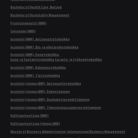
Bachelor of Health Care, Nursing
Bachelor of Hospitality Management
Fysioterapeutti (AMK)
Geronomi (AMK)
Insinööri (AMK), Automaatiotekniikka
Insinööri (AMK), Bio- ja elintarviketekniikka
Insinööri (AMK), Konetekniikka,
kone- ja tuotantotekniikka tai auto- ja työkonetekniikka
Insinööri (AMK), Rakennustekniikka
Insinööri (AMK), Tietotekniikka
Insinööri (ylempi AMK), Automaatiotekniikka
Insinööri (ylempi AMK), Rakentaminen
Insinööri (ylempi AMK), Ruokaketjun kehittäminen
Insinööri (ylempi AMK), Teknologiaosaamisen johtaminen
Kulttuurituottaja (AMK)
Kulttuurituottaja (ylempi AMK)
Master of Business Administration, International Business Management