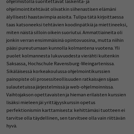
ohjelmistolla suoritettavat laskenta- ja
ohjelmointitehtävät olivatkin siihenastisen elämäni
älyllisesti haastavimpia asioita. Tulipa tätä kirjoittaessa
taas katsoneeksi tehtävien koodinpätkiä ja miettineeksi,
miten näistä silloin oikein suoriutui. Ammattiaineita oli
jonkin verran ensimmäisinä opintovuosina, mutta niihin
pääsi pureutumaan kunnolla kolmantena vuotena. Yli
puolet kolmannesta lukuvuodesta vierähti kuitenkin
Saksassa, Hochschule Ravensburg-Weingartenissa.
Sikäläisessä korkeakoulussa ohjelmointikurssien
painopiste oli prosessiteollisuuden ratkaisujen sijaan
sulautetuissa järjestelmissä ja web-ohjelmoinnissa.
Vaihtojakson opettavaisten ja hieman erilaisten kurssien
lisäksi mieleen jäi yrittäjyyskurssin opetus
perfektionismin karttamisesta: kehittämäsi tuotteen ei
tarvitse olla täydellinen, sen tarvitsee olla vain riittävän
hyvä.