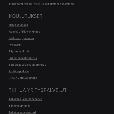
Tradenomi (ylempi AMK), Liiketoimintaosaaminen
KOULUTUKSET
AMK-tutkinnot
Ylemmät AMK-tutkinnot
Jatkuva oppiminen
Avoin AMK
Täydennyskoulutus
Erikoistumiskoulutus
Toisen asteen väyläopinnot
Ristiinopiskelu
SEAMK Verkkokampus
TKI- JA YRITYSPALVELUT
Tutkimus ja kehittäminen
Tutkimusryhmät
Tutkimusympäristöt