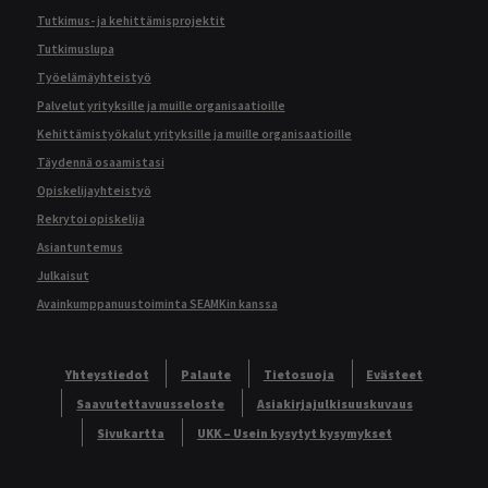
Tutkimus- ja kehittämisprojektit
Tutkimuslupa
Työelämäyhteistyö
Palvelut yrityksille ja muille organisaatioille
Kehittämistyökalut yrityksille ja muille organisaatioille
Täydennä osaamistasi
Opiskelijayhteistyö
Rekrytoi opiskelija
Asiantuntemus
Julkaisut
Avainkumppanuustoiminta SEAMKin kanssa
Yhteystiedot
Palaute
Tietosuoja
Evästeet
Saavutettavuusseloste
Asiakirjajulkisuuskuvaus
Sivukartta
UKK – Usein kysytyt kysymykset