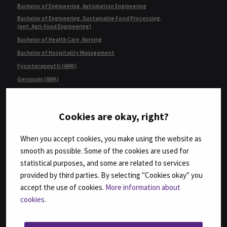
Bachelor of Engineering, Automation Engineering
Bachelor of Engineering, Sustainable Food Processing,
(ent. Agri-food Engineering)
Bachelor of Health Care, Nursing
Bachelor of Hospitality Management
Fysioterapeutti (AMK)
Geronomi (AMK)
Insinööri (AMK), Automaatiotekniikka
Insinööri (AMK), Bio- ja elintarviketekniikka
Cookies are okay, right?
Insinööri (AMK), Konetekniikka,
kone- ja tuotantotekniikka tai auto- ja työkonetekniikka
When you accept cookies, you make using the website as
Insinööri (AMK), Rakennustekniikka
smooth as possible. Some of the cookies are used for
Insinööri (AMK), Tietotekniikka
statistical purposes, and some are related to services
Insinööri (ylempi AMK), Automaatiotekniikka
provided by third parties. By selecting "Cookies okay" you
Insinööri (ylempi AMK), Rakentaminen
accept the use of cookies.
More information about
Insinööri (ylempi AMK), Ruokaketjun kehittäminen
cookies
.
Insinööri (ylempi AMK), Teknologiaosaamisen johtaminen
Kulttuurituottaja (AMK)