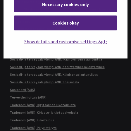
Kulttuurituottaja (ylempi AMK)
Necessary cookies only
Master of Business Administration, International Business Management
Master of Social Services and Health Care, Development and
Management
Cookies okay
Rakennusmestari (AMK), Rakennustekniikka
Restonomi (AMK)
Show details and customise settings &gt;
Restonomi (ylempi AMK), Ruokaketjun kehittäminen
Sairaanhoitaja (AMK)
Sosiaali- ja terveysala ylempi AMK, Ikääntymisen asiantuntija
Sosiaali- ja terveysala ylempi AMK, Kehittäminen ja johtaminen
Sosiaali- ja terveysala ylempi AMK, Kliininen asiantuntijuus
Sosiaali- ja terveysala ylempi AMK, Sosiaaliala
Sosionomi (AMK)
Terveydenhoitaja (AMK)
Tradenomi (AMK), Digitaalinen liiketoiminta
Tradenomi (AMK), Kirjasto- ja tietopalveluala
Tradenomi (AMK), Liiketalous
Tradenomi (AMK), Pk-yrittäjyys