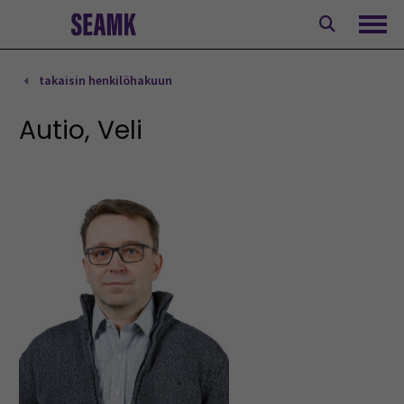
Siirry
sisältöön
Avaa
takaisin henkilöhakuun
Autio, Veli