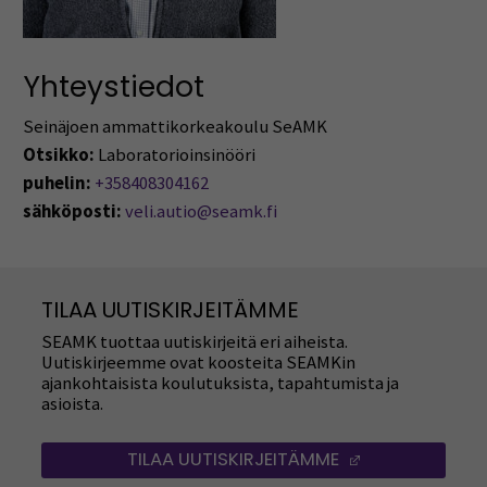
Yhteystiedot
Seinäjoen ammattikorkeakoulu SeAMK
Otsikko:
Laboratorioinsinööri
puhelin:
+358408304162
sähköposti:
veli.autio@seamk.fi
TILAA UUTISKIRJEITÄMME
SEAMK tuottaa uutiskirjeitä eri aiheista.
Uutiskirjeemme ovat koosteita SEAMKin
ajankohtaisista koulutuksista, tapahtumista ja
asioista.
TILAA UUTISKIRJEITÄMME
(AVAUTUU UUT