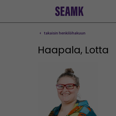
Siirry
sisältöön
takaisin henkilöhakuun
Haapala, Lotta