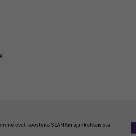
K
rjeemme ovat koosteita SEAMKin ajankohtaisista