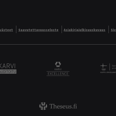
västeet
Saavutettavuusseloste
Asiakirjajulkisuuskuvaus
Si
Alliance logo
Karvi Auditoitu logo
KARVI Excellence logo.
Theseus logo