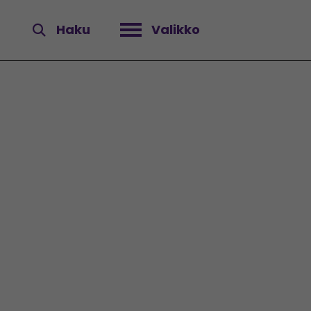
Haku
Valikko
Avaa valikko