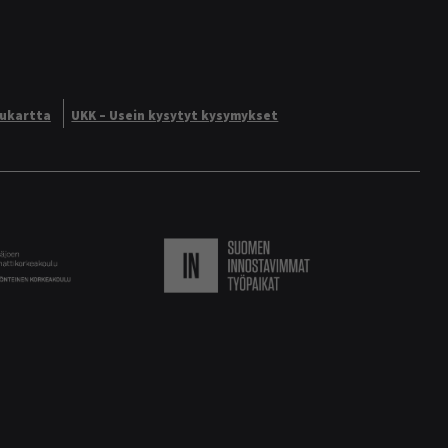
vukartta
UKK – Usein kysytyt kysymykset
Logo
Suomen innostavimmat ty