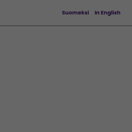
Suomeksi
In English
Vaihda kieltä