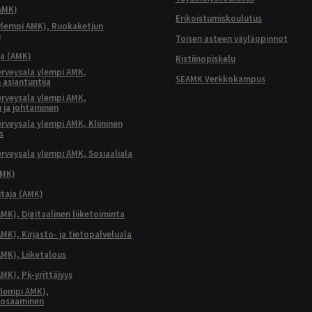
AMK)
Erikoistumiskoulutus
ylempi AMK), Ruokaketjun
n
Toisen asteen väyläopinnot
ja (AMK)
Ristiinopiskelu
terveysala ylempi AMK,
SEAMK Verkkokampus
 asiantuntija
terveysala ylempi AMK,
 ja johtaminen
terveysala ylempi AMK, Kliininen
s
terveysala ylempi AMK, Sosiaaliala
AMK)
taja (AMK)
MK), Digitaalinen liiketoiminta
K), Kirjasto- ja tietopalveluala
MK), Liiketalous
MK), Pk-yrittäjyys
lempi AMK),
aosaaminen