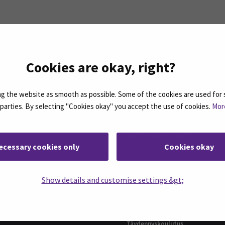
ASSA
: SEAMK - Facebook
euraa meitä sosiaalisessa mediassa: SEAMK - Instagram
Seuraa meitä sosiaal
Cookies are okay, right?
 the website as smooth as possible. Some of the cookies are used for 
d parties. By selecting "Cookies okay" you accept the use of cookies.
Mor
KOULUTUKSET
ecessary cookies only
Cookies okay
ttaja (ylempi AMK)
AMK-tutkinnot
siness Administration,
Show details and customise settings &gt;
Ylemmät AMK-tutkinnot
l Business Management
Jatkuva oppiminen
ial Services and Health Care,
t and Management
Avoin AMK
ari (AMK), Rakennustekniikka
Täydennyskoulutus