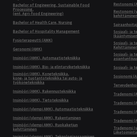
Restonomi (
Bachelor of Engineering, Sustainable Food
Processing,
Restonomi (
(ent. Agri-food Engineering)
kehittämine
Bachelor of Health Care, Nursing
Sairaanhoita
Bachelor of Hospitality Management
Sosiaali- ja 
Ikääntymisen
Fysioterapeutti (AMK)
Sosiaali- ja 
Kehittäminen
Geronomi (AMK)
Sosiaali- ja 
Insinööri (AMK), Automaatiotekniikka
asiantuntijuu
Insinööri (AMK), Bio- ja elintarviketekniikka
Sosiaali- ja 
Insinööri (AMK), Konetekniikka,
Sosionomi (
kone- ja tuotantotekniikka tai auto- ja
työkonetekniikka
Terveydenhoi
Insinööri (AMK), Rakennustekniikka
Tradenomi (A
Insinööri (AMK), Tietotekniikka
Tradenomi (AM
Insinööri (ylempi AMK), Automaatiotekniikka
Tradenomi (A
Insinööri (ylempi AMK), Rakentaminen
Tradenomi (A
Insinööri (ylempi AMK), Ruokaketjun
Tradenomi (y
kehittäminen
Liiketoimint
Insinööri (ylempi AMK), Teknologiaosaamisen