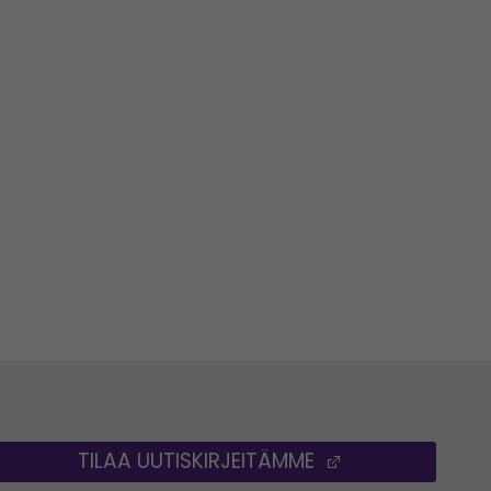
TILAA UUTISKIRJEITÄMME
(AVAUTUU UUT