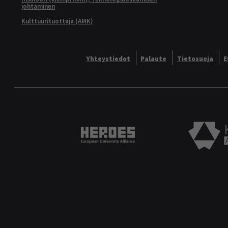
johtaminen
Kulttuurituottaja (AMK)
Yhteystiedot
Palaute
Tietosuoja
E
Heroes European University 