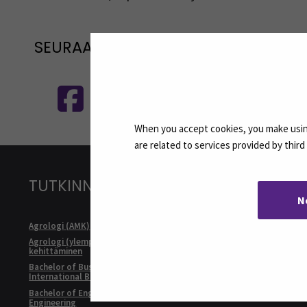
SEURAA MEITÄ SOSIAALISESSA MEDI
Seuraa meitä sosiaalisessa mediassa
S
When you accept cookies, you make using
are related to services provided by thir
TUTKINNOT
N
Agrologi (AMK)
Kulttuurituo
Agrologi (ylempi AMK), Maatalousyrityksen
Master of Bu
kehittäminen
Internationa
Bachelor of Business Administration,
Master of Soc
International Business
Developmen
Bachelor of Engineering, Automation
Rakennusmest
Engineering