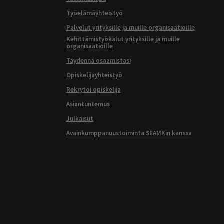
Työelämäyhteistyö
Palvelut yrityksille ja muille organisaatioille
Kehittämistyökalut yrityksille ja muille
organisaatioille
Täydennä osaamistasi
Opiskelijayhteistyö
Rekrytoi opiskelija
Asiantuntemus
Julkaisut
Avainkumppanuustoiminta SEAMKin kanssa