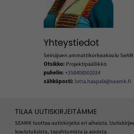
Yhteystiedot
Seinäjoen ammattikorkeakoulu SeAM
Otsikko:
Projektipäällikkö
puhelin:
+358408302034
sähköposti:
lotta.haapala@seamk.fi
TILAA UUTISKIRJEITÄMME
SEAMK tuottaa uutiskirjeitä eri aiheista. Uutiski
koulutuksista, tapahtumista ja asioista.