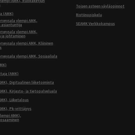
ylempi AMK), Ruokaketjun
n
Toisen asteen väyläopinnot
ja (AMK)
Ristiinopiskelu
terveysala ylempi AMK,
SEAMK Verkkokampus
 asiantuntija
terveysala ylempi AMK,
 ja johtaminen
terveysala ylempi AMK, Kliininen
s
terveysala ylempi AMK, Sosiaaliala
AMK)
taja (AMK)
MK), Digitaalinen liiketoiminta
K), Kirjasto- ja tietopalveluala
MK), Liiketalous
MK), Pk-yrittäjyys
lempi AMK),
aosaaminen