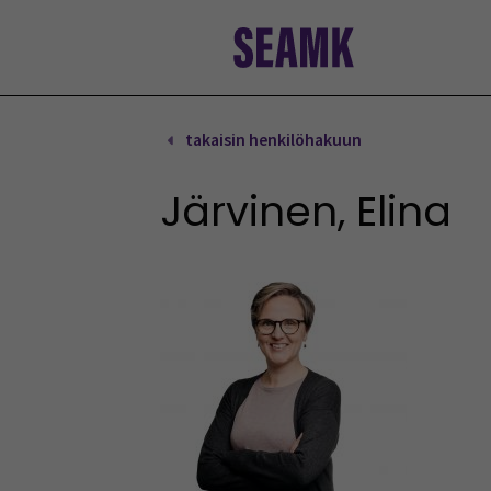
Siirry
sisältöön
takaisin henkilöhakuun
Järvinen, Elina