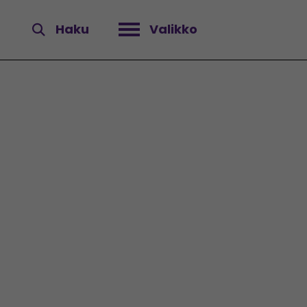
Haku
Valikko
Avaa valikko