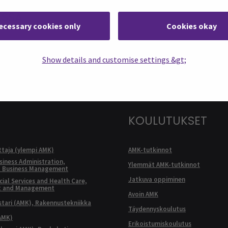
ASSA
ecessary cookies only
Cookies okay
: SEAMK - Facebook
euraa meitä sosiaalisessa mediassa: SEAMK - Instagram
Seuraa meitä sosiaal
Show details and customise settings &gt;
KOULUTUKSET
ttaja (ylempi AMK)
AMK-tutkinnot
siness Administration,
Ylemmät AMK-tutkinnot
l Business Management
Jatkuva oppiminen
ial Services and Health Care,
t and Management
Avoin AMK
ari (AMK), Rakennustekniikka
Täydennyskoulutus
AMK)
Erikoistumiskoulutus