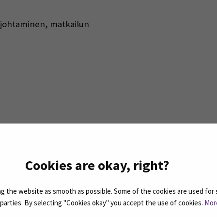
 johtaminen, matkailun
kunaan)
Cookies are okay, right?
rjeemme ovat koosteita SEAMKin ajankohtaisista
 the website as smooth as possible. Some of the cookies are used for 
d parties. By selecting "Cookies okay" you accept the use of cookies.
Mor