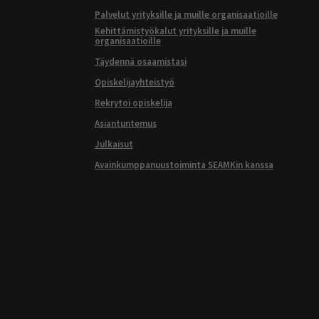
Palvelut yrityksille ja muille organisaatioille
Kehittämistyökalut yrityksille ja muille
organisaatioille
Täydennä osaamistasi
Opiskelijayhteistyö
Rekrytoi opiskelija
Asiantuntemus
Julkaisut
Avainkumppanuustoiminta SEAMKin kanssa