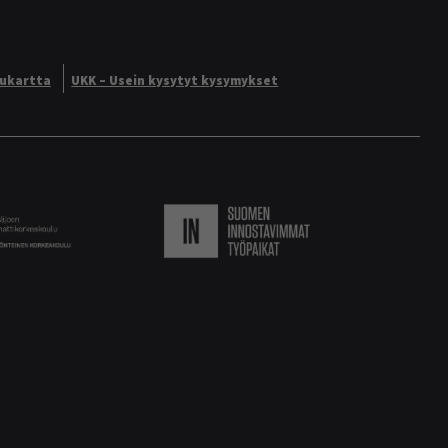
vukartta
UKK – Usein kysytyt kysymykset
Logo
Suomen innostavimmat ty