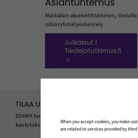
Asiantuntemus
Matkailun aluekehittäminen, tiedolla
sidosryhmätyöskentely
Julkaisut |
Tiedejatutkimus.fi
(Avautuu uuteen ik
TILAA UUTISKIRJEITÄMME
SEAMK tuottaa uutiskirjeitä eri aiheista. Uutiski
When you accept cookies, you make using
koulutuksista, tapahtumista ja asioista.
are related to services provided by thir