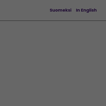
Suomeksi
In English
Vaihda kieltä