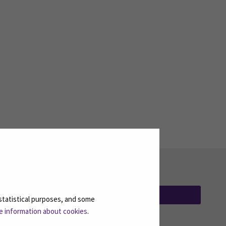
TILAA UUTISKIRJEITÄMME
(AVAUTUU UUT
statistical purposes, and some
e information about cookies
.