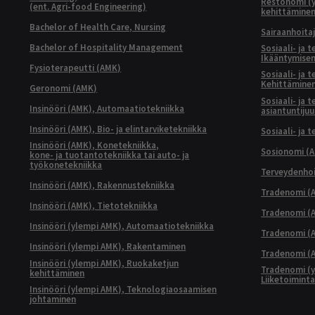
Restonomi (
(ent. Agri-food Engineering)
kehittämine
Bachelor of Health Care, Nursing
Sairaanhoita
Bachelor of Hospitality Management
Sosiaali- ja 
Ikääntymisen
Fysioterapeutti (AMK)
Sosiaali- ja 
Kehittäminen
Geronomi (AMK)
Sosiaali- ja 
Insinööri (AMK), Automaatiotekniikka
asiantuntijuu
Insinööri (AMK), Bio- ja elintarviketekniikka
Sosiaali- ja 
Insinööri (AMK), Konetekniikka,
Sosionomi (
kone- ja tuotantotekniikka tai auto- ja
työkonetekniikka
Terveydenhoi
Insinööri (AMK), Rakennustekniikka
Tradenomi (A
Insinööri (AMK), Tietotekniikka
Tradenomi (AM
Insinööri (ylempi AMK), Automaatiotekniikka
Tradenomi (A
Insinööri (ylempi AMK), Rakentaminen
Tradenomi (A
Insinööri (ylempi AMK), Ruokaketjun
Tradenomi (y
kehittäminen
Liiketoimint
Insinööri (ylempi AMK), Teknologiaosaamisen
johtaminen