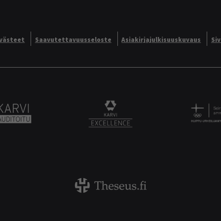
västeet
Saavutettavuusseloste
Asiakirjajulkisuuskuvaus
Si
Alliance logo
Karvi Auditoitu logo
KARVI Excellence logo.
Theseus logo