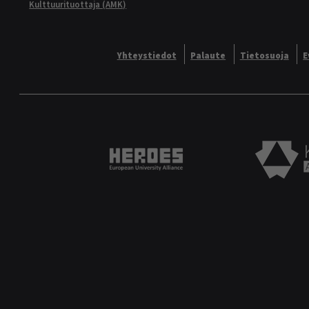
Kulttuurituottaja (AMK)
Yhteystiedot
Palaute
Tietosuoja
E
Heroes European University 