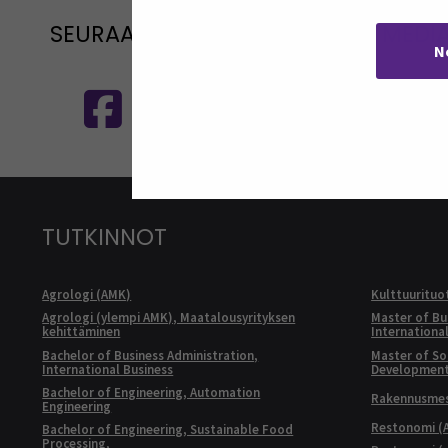
SEURAA MEITÄ SOSIAALISESSA MEDI
N
Seuraa meitä sosiaalisessa mediassa
S
TUTKINNOT
Agrologi (AMK)
Kulttuurituo
Agrologi (ylempi AMK), Maatalousyrityksen
Master of Bu
kehittäminen
Internationa
Bachelor of Business Administration,
Master of Soc
International Business
Developmen
Bachelor of Engineering, Automation
Rakennusmest
Engineering
Restonomi (
Bachelor of Engineering, Sustainable Food
Processing,