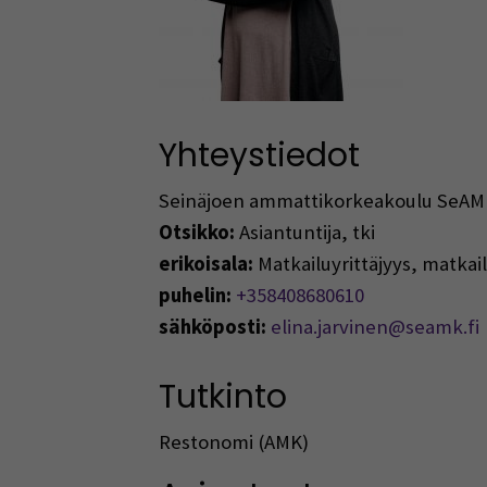
Yhteystiedot
Seinäjoen ammattikorkeakoulu SeAM
Otsikko:
Asiantuntija, tki
erikoisala:
Matkailuyrittäjyys, matkai
puhelin:
+358408680610
sähköposti:
elina.jarvinen@seamk.fi
Tutkinto
Restonomi (AMK)