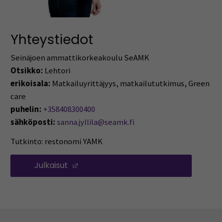
Yhteystiedot
Seinäjoen ammattikorkeakoulu SeAMK
Otsikko:
Lehtori
erikoisala:
Matkailuyrittäjyys, matkailututkimus, Green
care
puhelin:
+358408300400
sähköposti:
sanna.jyllila@seamk.fi
Tutkinto: restonomi YAMK
Julkaisut
(Avautuu uuteen ikkunaan)