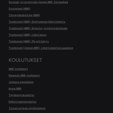
Sosiaali- ja terveysala ylempi AMK, Sosiaaliala
Sosionomi (AMK)
Terveydenhoitaja (AMK)
Tradenomi (AMK), Digitaalinen liiketoiminta
Tradenomi (AMK), Kirjasto- ja tietopalveluala
Tradenomi (AMK), Liiketalous
Tradenomi (AMK), Pk-yrittäjyys
Tradenomi (ylempi AMK), Liiketoimintaosaaminen
KOULUTUKSET
AMK-tutkinnot
Ylemmät AMK-tutkinnot
Jatkuva oppiminen
Avoin AMK
Täydennyskoulutus
Erikoistumiskoulutus
Toisen asteen väyläopinnot