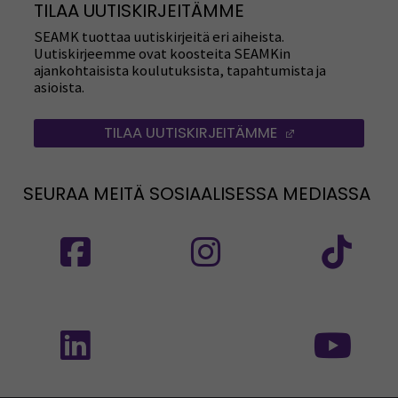
TILAA UUTISKIRJEITÄMME
SEAMK tuottaa uutiskirjeitä eri aiheista.
Uutiskirjeemme ovat koosteita SEAMKin
ajankohtaisista koulutuksista, tapahtumista ja
asioista.
TILAA UUTISKIRJEITÄMME
(AVAUTUU UUT
SEURAA MEITÄ SOSIAALISESSA MEDIASSA
Seuraa meitä sosiaalisessa mediassa: SEAMK
Seuraa meitä sosiaalise
Seu
Seuraa meitä sosiaalisessa mediassa: SEAMK 
Seu