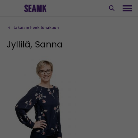
Siirry
sisältöön
Avaa
takaisin henkilöhakuun
Jyllilä, Sanna