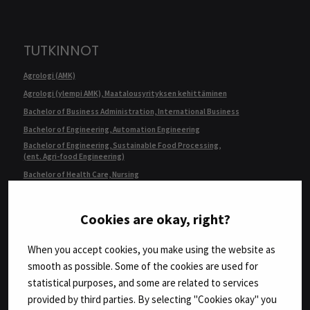
TUTKINNOT
Agrologi (AMK)
Agrologi (ylempi AMK), Maatalousyrityksen kehittäminen
Bachelor of Business Administration, International Business
Bachelor of Engineering, Automation Engineering
Bachelor of Engineering, Sustainable Food Processing,
(ent. Agri-food Engineering)
Bachelor of Health Care, Nursing
Bachelor of Hospitality Management
Fysioterapeutti (AMK)
Cookies are okay, right?
Geronomi (AMK)
Insinööri (AMK), Automaatiotekniikka
When you accept cookies, you make using the website as
smooth as possible. Some of the cookies are used for
Insinööri (AMK), Bio- ja elintarviketekniikka
statistical purposes, and some are related to services
Insinööri (AMK), Konetekniikka,
kone- ja tuotantotekniikka tai auto- ja työkonetekniikka
provided by third parties. By selecting "Cookies okay" you