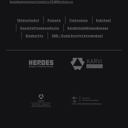
Avainkumppanuustoiminta SEAMKin kanssa
Yhteystiedot
Palaute
Tietosuoja
Evästeet
Saavutettavuusseloste
Asiakirjajulkisuuskuvaus
Sivukartta
UKK – Usein kysytyt kysymykset
Heroes European University Alliance logo
Karvi Auditoitu logo
Logo
KARVI Excellence logo.