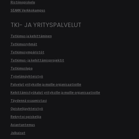
Ristiinopiskelu
SEAMK Verkkokampus
TKI- JA YRITYSPALVELUT
Tutkimus ja kehittäminen
Tutkimusryhmät
Tutkimusympäristöt
Tutkimus- ja kehittämisprojektit
Tutkimuslupa
Työelämäyhteistyö
Palvelut yrityksille ja muille organisaatioille
Kehittämistyökalut yrityksille ja muille organisaatioille
Täydennä osaamistasi
Opiskelijayhteistyö
Rekrytoi opiskelija
Asiantuntemus
Julkaisut