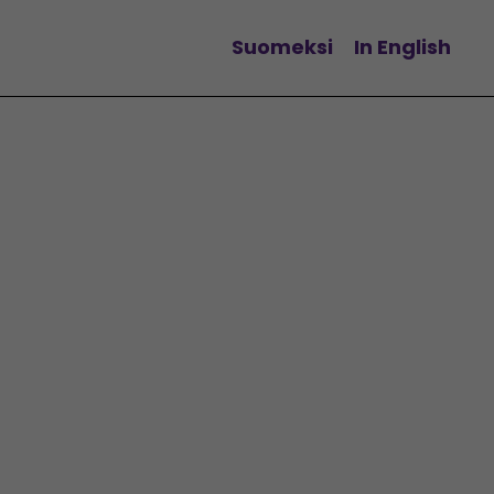
Suomeksi
In English
Vaihda kieltä