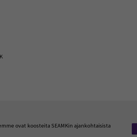
K
rjeemme ovat koosteita SEAMKin ajankohtaisista