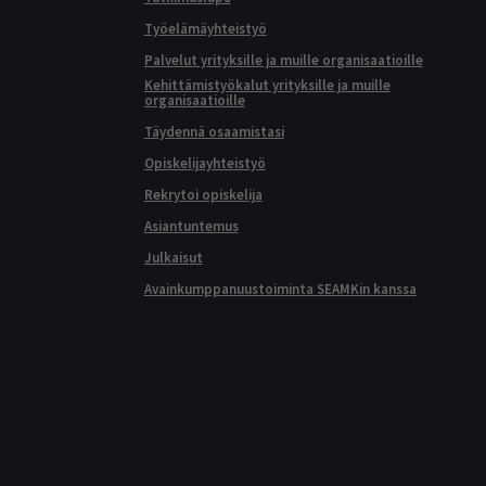
Työelämäyhteistyö
Palvelut yrityksille ja muille organisaatioille
Kehittämistyökalut yrityksille ja muille
organisaatioille
Täydennä osaamistasi
Opiskelijayhteistyö
Rekrytoi opiskelija
Asiantuntemus
Julkaisut
Avainkumppanuustoiminta SEAMKin kanssa