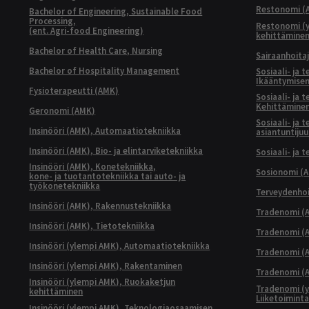
Restonomi (
Bachelor of Engineering, Sustainable Food
Processing,
Restonomi (
(ent. Agri-food Engineering)
kehittämine
Bachelor of Health Care, Nursing
Sairaanhoita
Bachelor of Hospitality Management
Sosiaali- ja 
Ikääntymisen
Fysioterapeutti (AMK)
Sosiaali- ja 
Kehittäminen
Geronomi (AMK)
Sosiaali- ja 
Insinööri (AMK), Automaatiotekniikka
asiantuntijuu
Insinööri (AMK), Bio- ja elintarviketekniikka
Sosiaali- ja 
Insinööri (AMK), Konetekniikka,
Sosionomi (
kone- ja tuotantotekniikka tai auto- ja
työkonetekniikka
Terveydenhoi
Insinööri (AMK), Rakennustekniikka
Tradenomi (A
Insinööri (AMK), Tietotekniikka
Tradenomi (AM
Insinööri (ylempi AMK), Automaatiotekniikka
Tradenomi (A
Insinööri (ylempi AMK), Rakentaminen
Tradenomi (A
Insinööri (ylempi AMK), Ruokaketjun
Tradenomi (y
kehittäminen
Liiketoimint
Insinööri (ylempi AMK), Teknologiaosaamisen