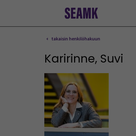
Siirry
sisältöön
takaisin henkilöhakuun
Karirinne, Suvi