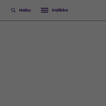
Haku
Valikko
Avaa valikko