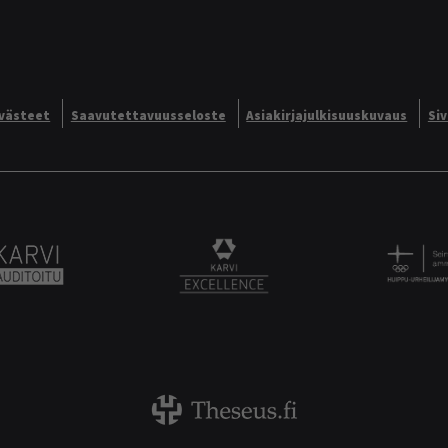
västeet
Saavutettavuusseloste
Asiakirjajulkisuuskuvaus
Si
Alliance logo
Karvi Auditoitu logo
KARVI Excellence logo.
Theseus logo