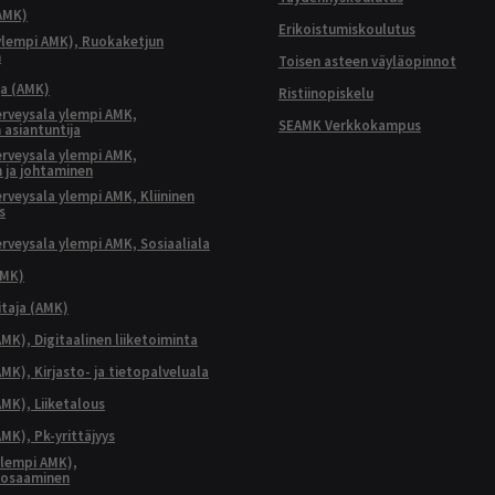
AMK)
Erikoistumiskoulutus
ylempi AMK), Ruokaketjun
n
Toisen asteen väyläopinnot
ja (AMK)
Ristiinopiskelu
terveysala ylempi AMK,
SEAMK Verkkokampus
 asiantuntija
terveysala ylempi AMK,
 ja johtaminen
terveysala ylempi AMK, Kliininen
s
terveysala ylempi AMK, Sosiaaliala
AMK)
taja (AMK)
MK), Digitaalinen liiketoiminta
K), Kirjasto- ja tietopalveluala
MK), Liiketalous
MK), Pk-yrittäjyys
lempi AMK),
aosaaminen