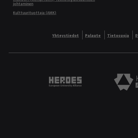
johtaminen
Kulttuurituottaja (AMK)
Yhteystiedot
Palaute
Tietosuoja
E
Heroes European University 