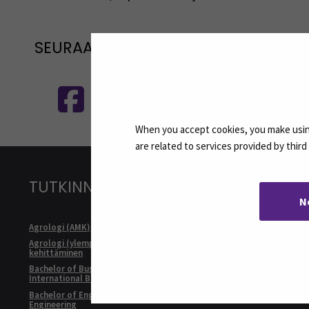
SEURAA MEITÄ SOSIAALISESSA MEDI
Seuraa meitä sosiaalisessa mediassa
S
When you accept cookies, you make using
are related to services provided by thir
TUTKINNOT
N
Agrologi (AMK)
Kulttuurituo
Agrologi (ylempi AMK), Maatalousyrityksen
Master of Bu
kehittäminen
Internationa
Bachelor of Business Administration,
Master of Soc
International Business
Developmen
Bachelor of Engineering, Automation
Rakennusmest
Engineering