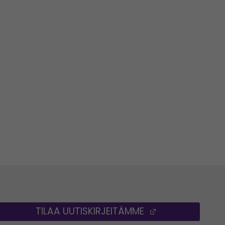
TILAA UUTISKIRJEITÄMME
(AVAUTUU UUT