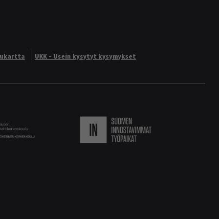
vukartta
UKK – Usein kysytyt kysymykset
Logo
Suomen innostavimmat ty