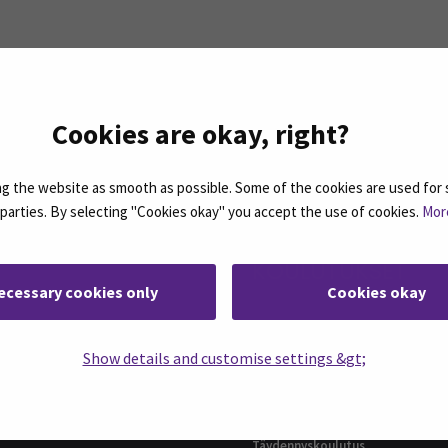
ASSA
: SEAMK - Facebook
euraa meitä sosiaalisessa mediassa: SEAMK - Instagram
Seuraa meitä sosiaal
Cookies are okay, right?
 the website as smooth as possible. Some of the cookies are used for 
d parties. By selecting "Cookies okay" you accept the use of cookies.
Mor
KOULUTUKSET
ecessary cookies only
Cookies okay
ttaja (ylempi AMK)
AMK-tutkinnot
siness Administration,
Show details and customise settings &gt;
Ylemmät AMK-tutkinnot
l Business Management
Jatkuva oppiminen
ial Services and Health Care,
t and Management
Avoin AMK
ari (AMK), Rakennustekniikka
Täydennyskoulutus