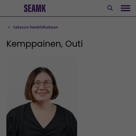
Siirry
sisältöön
Avaa
takaisin henkilöhakuun
Kemppainen, Outi