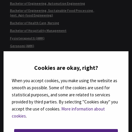
Bachelor of Engineering, Automation Engineering
Bachelor of Engineering, Sustainable Food Processing,
(ent. Agri-food Engineering)
Bachelor of Health Care, Nursing
Bachelor of Hospitality Management
Fysioterapeutti (AMK)
Geronomi (AMK)
Insinööri (AMK), Automaatiotekniikka
Insinööri (AMK), Bio- ja elintarviketekniikka
Cookies are okay, right?
Insinööri (AMK), Konetekniikka,
kone- ja tuotantotekniikka tai auto- ja työkonetekniikka
When you accept cookies, you make using the website as
Insinööri (AMK), Rakennustekniikka
smooth as possible. Some of the cookies are used for
Insinööri (AMK), Tietotekniikka
statistical purposes, and some are related to services
Insinööri (ylempi AMK), Automaatiotekniikka
provided by third parties. By selecting "Cookies okay" you
Insinööri (ylempi AMK), Rakentaminen
accept the use of cookies.
More information about
Insinööri (ylempi AMK), Ruokaketjun kehittäminen
cookies
.
Insinööri (ylempi AMK), Teknologiaosaamisen johtaminen
Kulttuurituottaja (AMK)