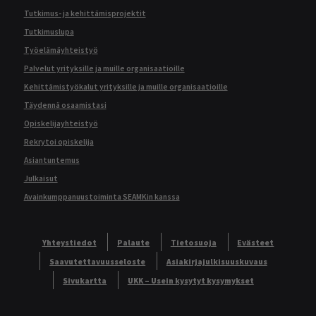
Tutkimus- ja kehittämisprojektit
Tutkimuslupa
Työelämäyhteistyö
Palvelut yrityksille ja muille organisaatioille
Kehittämistyökalut yrityksille ja muille organisaatioille
Täydennä osaamistasi
Opiskelijayhteistyö
Rekrytoi opiskelija
Asiantuntemus
Julkaisut
Avainkumppanuustoiminta SEAMKin kanssa
Yhteystiedot
Palaute
Tietosuoja
Evästeet
Saavutettavuusseloste
Asiakirjajulkisuuskuvaus
Sivukartta
UKK – Usein kysytyt kysymykset