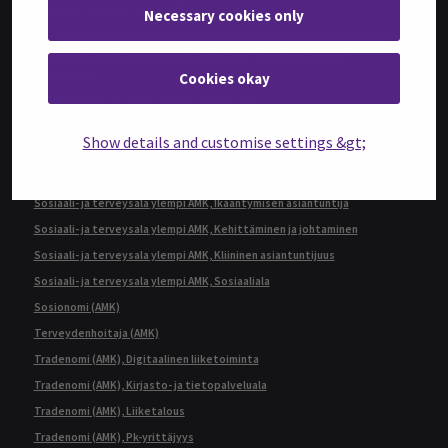
Kulttuurituottaja (ylempi AMK)
Necessary cookies only
Master of Business Administration, International Business Management
Master of Social Services and Health Care, Development and
Management
Cookies okay
Rakennusmestari (AMK), Rakennustekniikka
Restonomi (AMK)
Show details and customise settings &gt;
Restonomi (ylempi AMK), Ruokaketjun kehittäminen
Sairaanhoitaja (AMK)
Sosiaali- ja terveysala ylempi AMK, Ikääntymisen asiantuntija
Sosiaali- ja terveysala ylempi AMK, Kehittäminen ja johtaminen
Sosiaali- ja terveysala ylempi AMK, Kliininen asiantuntijuus
Sosiaali- ja terveysala ylempi AMK, Sosiaaliala
Sosionomi (AMK)
Terveydenhoitaja (AMK)
Tradenomi (AMK), Digitaalinen liiketoiminta
Tradenomi (AMK), Kirjasto- ja tietopalveluala
Tradenomi (AMK), Liiketalous
Tradenomi (AMK), Pk-yrittäjyys