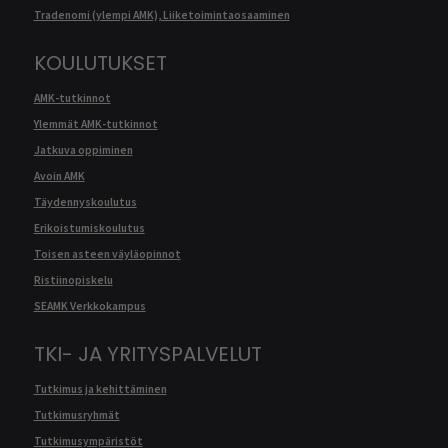
Tradenomi (ylempi AMK), Liiketoimintaosaaminen
KOULUTUKSET
AMK-tutkinnot
Ylemmät AMK-tutkinnot
Jatkuva oppiminen
Avoin AMK
Täydennyskoulutus
Erikoistumiskoulutus
Toisen asteen väyläopinnot
Ristiinopiskelu
SEAMK Verkkokampus
TKI- JA YRITYSPALVELUT
Tutkimus ja kehittäminen
Tutkimusryhmät
Tutkimusympäristöt