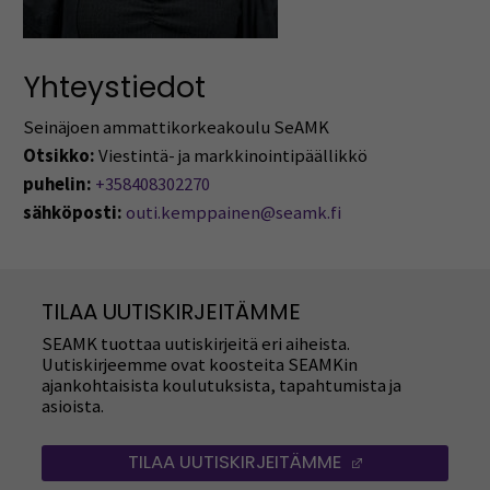
Yhteystiedot
Seinäjoen ammattikorkeakoulu SeAMK
Otsikko:
Viestintä- ja markkinointipäällikkö
puhelin:
+358408302270
sähköposti:
outi.kemppainen@seamk.fi
TILAA UUTISKIRJEITÄMME
SEAMK tuottaa uutiskirjeitä eri aiheista.
Uutiskirjeemme ovat koosteita SEAMKin
ajankohtaisista koulutuksista, tapahtumista ja
asioista.
TILAA UUTISKIRJEITÄMME
(AVAUTUU UUT