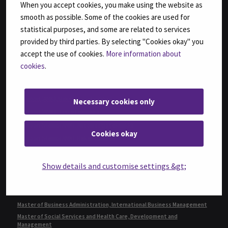
When you accept cookies, you make using the website as
Bachelor of Hospitality Management
smooth as possible. Some of the cookies are used for
Fysioterapeutti (AMK)
statistical purposes, and some are related to services
Geronomi (AMK)
provided by third parties. By selecting "Cookies okay" you
Insinööri (AMK), Automaatiotekniikka
accept the use of cookies.
More information about
cookies
.
Insinööri (AMK), Bio- ja elintarviketekniikka
Insinööri (AMK), Konetekniikka,
kone- ja tuotantotekniikka tai auto- ja työkonetekniikka
Insinööri (AMK), Rakennustekniikka
Necessary cookies only
Insinööri (AMK), Tietotekniikka
Insinööri (ylempi AMK), Automaatiotekniikka
Cookies okay
Insinööri (ylempi AMK), Rakentaminen
Insinööri (ylempi AMK), Ruokaketjun kehittäminen
Show details and customise settings &gt;
Insinööri (ylempi AMK), Teknologiaosaamisen johtaminen
Kulttuurituottaja (AMK)
Kulttuurituottaja (ylempi AMK)
Master of Business Administration, International Business Management
Master of Social Services and Health Care, Development and
Management