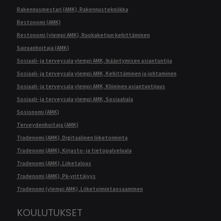
Rakennusmestari (AMK), Rakennustekniikka
Restonomi (AMK)
Restonomi (ylempi AMK), Ruokaketjun kehittäminen
Sairaanhoitaja (AMK)
Sosiaali- ja terveysala ylempi AMK, Ikääntymisen asiantuntija
Sosiaali- ja terveysala ylempi AMK, Kehittäminen ja johtaminen
Sosiaali- ja terveysala ylempi AMK, Kliininen asiantuntijuus
Sosiaali- ja terveysala ylempi AMK, Sosiaaliala
Sosionomi (AMK)
Terveydenhoitaja (AMK)
Tradenomi (AMK), Digitaalinen liiketoiminta
Tradenomi (AMK), Kirjasto- ja tietopalveluala
Tradenomi (AMK), Liiketalous
Tradenomi (AMK), Pk-yrittäjyys
Tradenomi (ylempi AMK), Liiketoimintaosaaminen
KOULUTUKSET