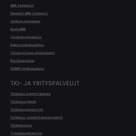
AMK-tutkinnot
Ylemmät AMK-tutkinnot
Jatkuva oppiminen
Avoin AMK
Täydennyskoulutus
Erikoistumiskoulutus
Toisen asteen väyläopinnot
Ristiinopiskelu
SEAMK Verkkokampus
TKI- JA YRITYSPALVELUT
Tutkimus ja kehittäminen
Tutkimusryhmät
Tutkimusympäristöt
Tutkimus- ja kehittämisprojektit
Tutkimuslupa
Työelämäyhteistyö