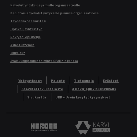
Palvelut yrityksille ja muille organisaatioille
Kehittämistyökalut yrityksille ja muille organisaatioille
Täydennä osaamistasi
Opiskelijayhteistyö
Rekrytoi opiskelija
Asiantuntemus
Julkaisut
Avainkumppanuustoiminta SEAMKin kanssa
Yhteystiedot
Palaute
Tietosuoja
Evästeet
Saavutettavuusseloste
Asiakirjajulkisuuskuvaus
Sivukartta
UKK – Usein kysytyt kysymykset
Heroes European University Alliance logo
Karvi Auditoitu logo