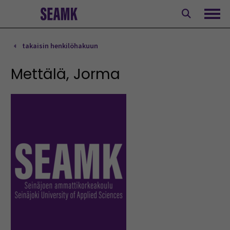
Siirry
sisältöön
Avaa
takaisin henkilöhakuun
Mettälä, Jorma