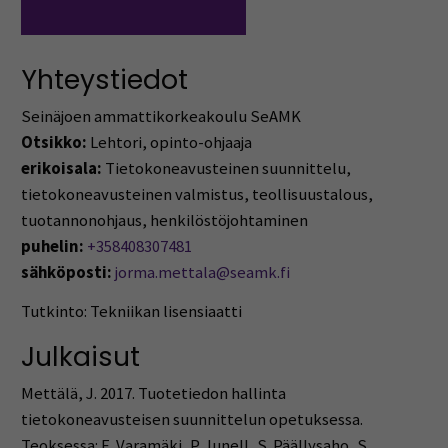
Yhteystiedot
Seinäjoen ammattikorkeakoulu SeAMK
Otsikko:
Lehtori, opinto-ohjaaja
erikoisala:
Tietokoneavusteinen suunnittelu,
tietokoneavusteinen valmistus, teollisuustalous,
tuotannonohjaus, henkilöstöjohtaminen
puhelin:
+358408307481
sähköposti:
jorma.mettala@seamk.fi
Tutkinto: Tekniikan lisensiaatti
Julkaisut
Mettälä, J. 2017. Tuotetiedon hallinta
tietokoneavusteisen suunnittelun opetuksessa.
Teoksessa: E. Varamäki, P. Junell, S. Päällysaho, S.