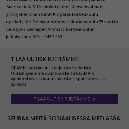
Saarikoski & S. Uusimäki (toim.) Kansainvälinen,
yrittäjähenkinen SeAMK ? paras korkeakoulu
opiskelijalle. Seinäjoen ammattikorkeakoulu 25 vuotta.
Seinäjoki: Seinäjoen Ammattikorkeakoulun
julkaisusarja. A26. s.343 ? 353
TILAA UUTISKIRJEITÄMME
SEAMK tuottaa uutiskirjeitä eri aiheista.
Uutiskirjeemme ovat koosteita SEAMKin
ajankohtaisista koulutuksista, tapahtumista ja
asioista.
TILAA UUTISKIRJEITÄMME
(AVAUTUU UUT
SEURAA MEITÄ SOSIAALISESSA MEDIASSA
Seuraa meitä sosiaalisessa mediassa: SEAMK
Seuraa meitä sosiaalise
Seu