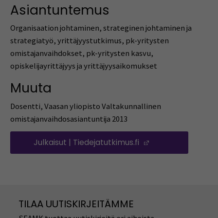
Asiantuntemus
Organisaation johtaminen, strateginen johtaminen ja
strategiatyö, yrittäjyystutkimus, pk-yritysten
omistajanvaihdokset, pk-yritysten kasvu,
opiskelijayrittäjyys ja yrittäjyysaikomukset
Muuta
Dosentti, Vaasan yliopisto Valtakunnallinen
omistajanvaihdosasiantuntija 2013
Julkaisut | Tiedejatutkimus.fi
(Avautuu uuteen 
TILAA UUTISKIRJEITÄMME