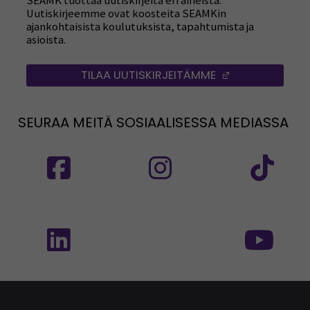
SEAMK tuottaa uutiskirjeitä eri aiheista.
Uutiskirjeemme ovat koosteita SEAMKin
ajankohtaisista koulutuksista, tapahtumista ja
asioista.
TILAA UUTISKIRJEITÄMME
(AVAUTUU UUT
SEURAA MEITÄ SOSIAALISESSA MEDIASSA
Seuraa meitä sosiaalisessa mediassa: SEAMK
Seuraa meitä sosiaalise
Seu
Seuraa meitä sosiaalisessa mediassa: SEAMK 
Seu