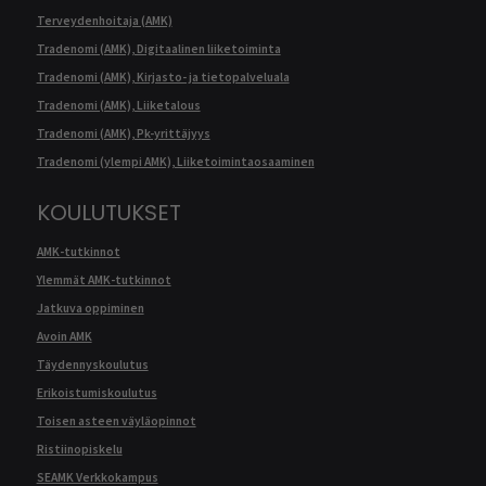
Terveydenhoitaja (AMK)
Tradenomi (AMK), Digitaalinen liiketoiminta
Tradenomi (AMK), Kirjasto- ja tietopalveluala
Tradenomi (AMK), Liiketalous
Tradenomi (AMK), Pk-yrittäjyys
Tradenomi (ylempi AMK), Liiketoimintaosaaminen
KOULUTUKSET
AMK-tutkinnot
Ylemmät AMK-tutkinnot
Jatkuva oppiminen
Avoin AMK
Täydennyskoulutus
Erikoistumiskoulutus
Toisen asteen väyläopinnot
Ristiinopiskelu
SEAMK Verkkokampus