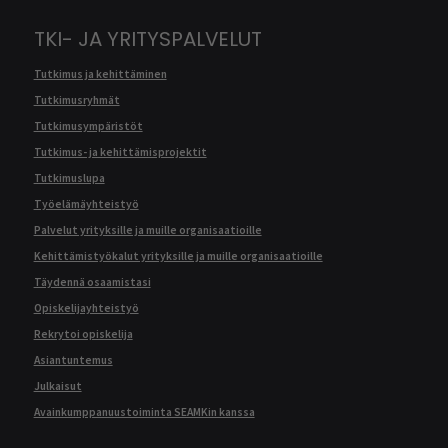
TKI- JA YRITYSPALVELUT
Tutkimus ja kehittäminen
Tutkimusryhmät
Tutkimusympäristöt
Tutkimus- ja kehittämisprojektit
Tutkimuslupa
Työelämäyhteistyö
Palvelut yrityksille ja muille organisaatioille
Kehittämistyökalut yrityksille ja muille organisaatioille
Täydennä osaamistasi
Opiskelijayhteistyö
Rekrytoi opiskelija
Asiantuntemus
Julkaisut
Avainkumppanuustoiminta SEAMKin kanssa