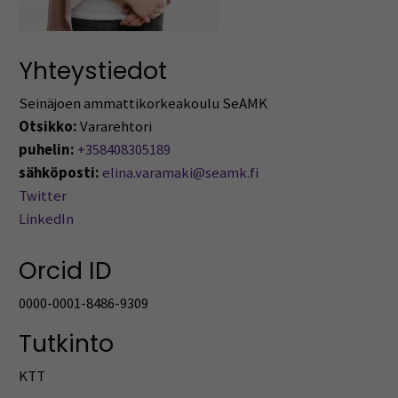
Yhteystiedot
Seinäjoen ammattikorkeakoulu SeAMK
Otsikko:
Vararehtori
puhelin:
+358408305189
sähköposti:
elina.varamaki@seamk.fi
Twitter
LinkedIn
Orcid ID
0000-0001-8486-9309
Tutkinto
KTT