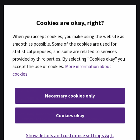
TUTKINNOT
Cookies are okay, right?
Agrologi (AMK)
Agrologi (ylempi AMK), Maatalousyrityksen kehittäminen
When you accept cookies, you make using the website as
Bachelor of Business Administration, International Business
smooth as possible. Some of the cookies are used for
Bachelor of Engineering, Automation Engineering
statistical purposes, and some are related to services
Bachelor of Engineering, Sustainable Food Processing,
(ent. Agri-food Engineering)
provided by third parties. By selecting "Cookies okay" you
accept the use of cookies.
More information about
Bachelor of Health Care, Nursing
cookies
.
Bachelor of Hospitality Management
Fysioterapeutti (AMK)
Geronomi (AMK)
Necessary cookies only
Insinööri (AMK), Automaatiotekniikka
Insinööri (AMK), Bio- ja elintarviketekniikka
Insinööri (AMK), Konetekniikka,
Cookies okay
kone- ja tuotantotekniikka tai auto- ja työkonetekniikka
Insinööri (AMK), Rakennustekniikka
Show details and customise settings &gt;
Insinööri (AMK), Tietotekniikka