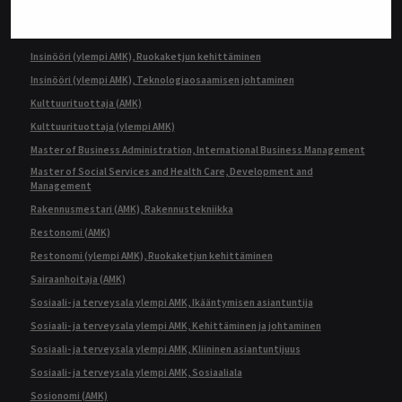
Insinööri (ylempi AMK), Automaatiotekniikka
Insinööri (ylempi AMK), Rakentaminen
Insinööri (ylempi AMK), Ruokaketjun kehittäminen
Insinööri (ylempi AMK), Teknologiaosaamisen johtaminen
Kulttuurituottaja (AMK)
Kulttuurituottaja (ylempi AMK)
Master of Business Administration, International Business Management
Master of Social Services and Health Care, Development and
Management
Rakennusmestari (AMK), Rakennustekniikka
Restonomi (AMK)
Restonomi (ylempi AMK), Ruokaketjun kehittäminen
Sairaanhoitaja (AMK)
Sosiaali- ja terveysala ylempi AMK, Ikääntymisen asiantuntija
Sosiaali- ja terveysala ylempi AMK, Kehittäminen ja johtaminen
Sosiaali- ja terveysala ylempi AMK, Kliininen asiantuntijuus
Sosiaali- ja terveysala ylempi AMK, Sosiaaliala
Sosionomi (AMK)