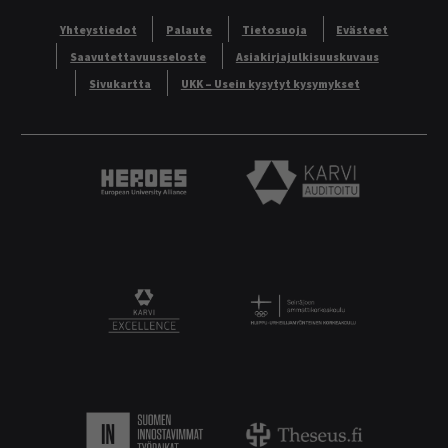
Yhteystiedot
Palaute
Tietosuoja
Evästeet
Saavutettavuusseloste
Asiakirjajulkisuuskuvaus
Sivukartta
UKK – Usein kysytyt kysymykset
Heroes European University Alliance logo
Karvi Auditoitu logo
Logo
KARVI Excellence logo.
Suomen innostavimmat työpaikat.
Theseus logo