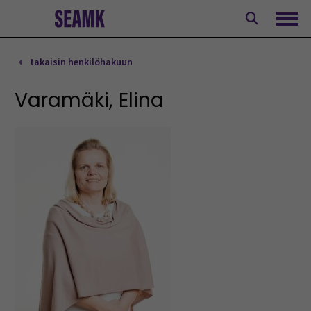
Siirry
sisältöön
Avaa
takaisin henkilöhakuun
Varamäki, Elina