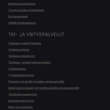
Erikoistumiskoulutus
Toisen asteen väyläopinnot
Ristiinopiskelu
SEAMK Verkkokampus
TKI- JA YRITYSPALVELUT
Tutkimus ja kehittäminen
Tutkimusryhmät
Tutkimusympäristöt
Tutkimus- ja kehittämisprojektit
Tutkimuslupa
Työelämäyhteistyö
Palvelut yrityksille ja muille organisaatioille
Kehittämistyökalut yrityksille ja muille organisaatioille
Täydennä osaamistasi
Opiskelijayhteistyö
Rekrytoi opiskelija