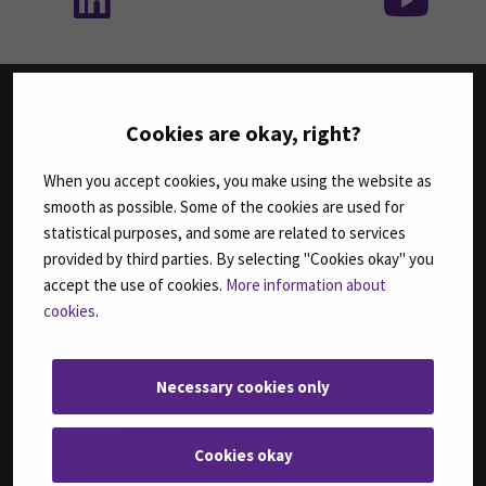
Cookies are okay, right?
TUTKINNOT
When you accept cookies, you make using the website as
Agrologi (AMK)
smooth as possible. Some of the cookies are used for
Agrologi (ylempi AMK), Maatalousyrityksen kehittäminen
statistical purposes, and some are related to services
Bachelor of Business Administration, International Business
provided by third parties. By selecting "Cookies okay" you
Bachelor of Engineering, Automation Engineering
accept the use of cookies.
More information about
Bachelor of Engineering, Sustainable Food Processing,
cookies
.
(ent. Agri-food Engineering)
Bachelor of Health Care, Nursing
Bachelor of Hospitality Management
Necessary cookies only
Fysioterapeutti (AMK)
Geronomi (AMK)
Insinööri (AMK), Automaatiotekniikka
Cookies okay
Insinööri (AMK), Bio- ja elintarviketekniikka