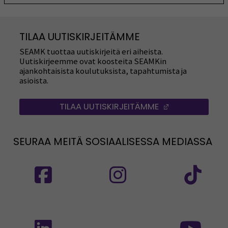
TILAA UUTISKIRJEITÄMME
SEAMK tuottaa uutiskirjeitä eri aiheista.
Uutiskirjeemme ovat koosteita SEAMKin
ajankohtaisista koulutuksista, tapahtumista ja
asioista.
TILAA UUTISKIRJEITÄMME
(AVAUTUU UUT
SEURAA MEITÄ SOSIAALISESSA MEDIASSA
Seuraa meitä sosiaalisessa mediassa: SEAMK
Seuraa meitä sosiaalise
Seu
Seuraa meitä sosiaalisessa mediassa: SEAMK 
Seu