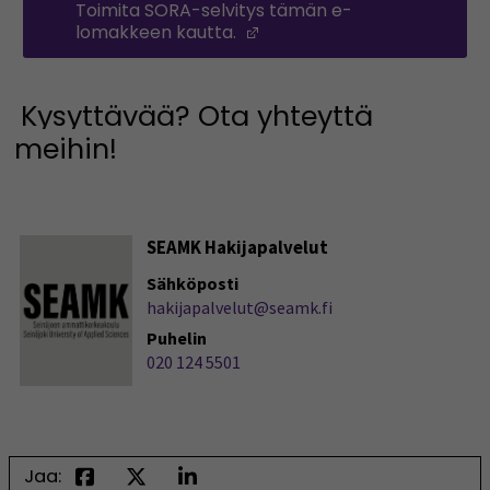
Toimita SORA-selvitys tämän e-
lomakkeen kautta.
(Avautuu uuteen ikkunaan
Kysyttävää? Ota yhteyttä
meihin!
SEAMK Hakijapalvelut
Sähköposti
hakijapalvelut@seamk.fi
Puhelin
020 124 5501
Jaa: