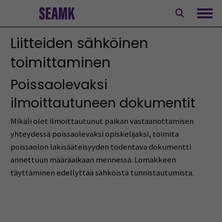
Siirry
sisältöön
Avaa
Liitteiden sähköinen
toimittaminen
Poissaolevaksi
ilmoittautuneen dokumentit
Mikäli olet ilmoittautunut paikan vastaanottamisen
yhteydessä poissaolevaksi opiskelijaksi, toimita
poissaolon lakisääteisyyden todentava dokumentti
annettuun määräaikaan mennessä. Lomakkeen
täyttäminen edellyttää sähköistä tunnistautumista.