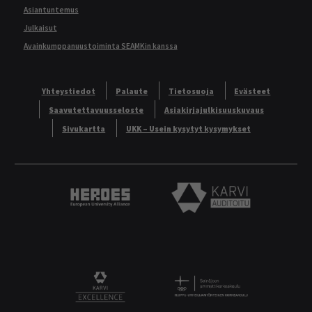
Asiantuntemus
Julkaisut
Avainkumppanuustoiminta SEAMKin kanssa
Yhteystiedot
Palaute
Tietosuoja
Evästeet
Saavutettavuusseloste
Asiakirjajulkisuuskuvaus
Sivukartta
UKK – Usein kysytyt kysymykset
Heroes European University Alliance logo
Karvi Auditoitu logo
Logo
KARVI Excellence logo.