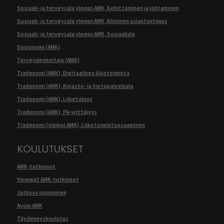
Sosiaali- ja terveysala ylempi AMK, Kehittäminen ja johtaminen
Sosiaali- ja terveysala ylempi AMK, Kliininen asiantuntijuus
Sosiaali- ja terveysala ylempi AMK, Sosiaaliala
Sosionomi (AMK)
Terveydenhoitaja (AMK)
Tradenomi (AMK), Digitaalinen liiketoiminta
Tradenomi (AMK), Kirjasto- ja tietopalveluala
Tradenomi (AMK), Liiketalous
Tradenomi (AMK), Pk-yrittäjyys
Tradenomi (ylempi AMK), Liiketoimintaosaaminen
KOULUTUKSET
AMK-tutkinnot
Ylemmät AMK-tutkinnot
Jatkuva oppiminen
Avoin AMK
Täydennyskoulutus