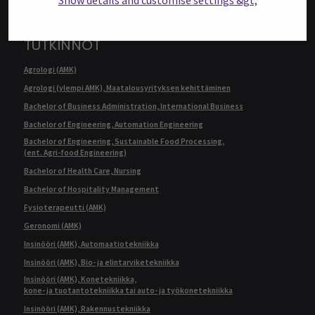
Show details and customise settings &gt;
TUTKINNOT
Agrologi (AMK)
Agrologi (ylempi AMK), Maatalousyrityksen kehittäminen
Bachelor of Business Administration, International Business
Bachelor of Engineering, Automation Engineering
Bachelor of Engineering, Sustainable Food Processing,
(ent. Agri-food Engineering)
Bachelor of Health Care, Nursing
Bachelor of Hospitality Management
Fysioterapeutti (AMK)
Geronomi (AMK)
Insinööri (AMK), Automaatiotekniikka
Insinööri (AMK), Bio- ja elintarviketekniikka
Insinööri (AMK), Konetekniikka,
kone- ja tuotantotekniikka tai auto- ja työkonetekniikka
Insinööri (AMK), Rakennustekniikka