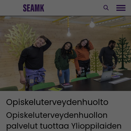
Siirry
sisältöön
Avaa
Opiskeluterveydenhuolto
Opiskeluterveydenhuollon
palvelut tuottaa Ylioppilaiden