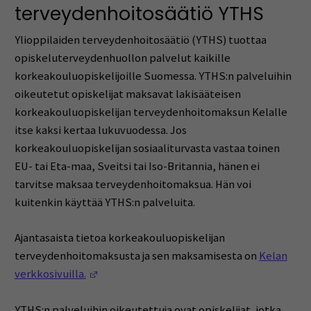
terveydenhoitosäätiö YTHS
Ylioppilaiden terveydenhoitosäätiö (YTHS) tuottaa
opiskeluterveydenhuollon palvelut kaikille
korkeakouluopiskelijoille Suomessa. YTHS:n palveluihin
oikeutetut opiskelijat maksavat lakisääteisen
korkeakouluopiskelijan terveydenhoitomaksun Kelalle
itse kaksi kertaa lukuvuodessa. Jos
korkeakouluopiskelijan sosiaaliturvasta vastaa toinen
EU- tai Eta-maa, Sveitsi tai Iso-Britannia, hänen ei
tarvitse maksaa terveydenhoitomaksua. Hän voi
kuitenkin käyttää YTHS:n palveluita.
Ajantasaista tietoa korkeakouluopiskelijan
terveydenhoitomaksusta ja sen maksamisesta on
Kelan
(Avautuu uuteen ikkunaan)
verkkosivuilla.
YTHS:n palveluihin oikeutettuja ovat opiskelijat, jotka