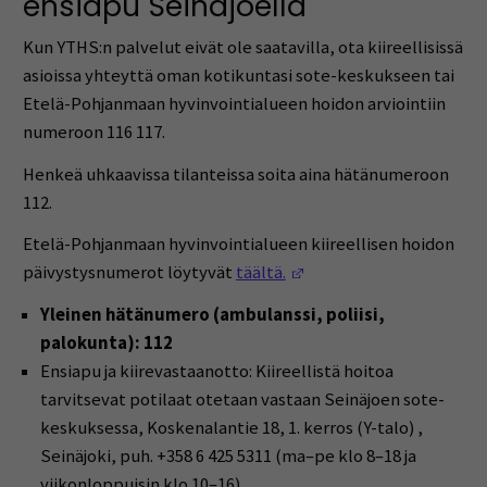
ensiapu Seinäjoella
Kun YTHS:n palvelut eivät ole saatavilla, ota kiireellisissä
asioissa yhteyttä oman kotikuntasi sote-keskukseen tai
Etelä-Pohjanmaan hyvinvointialueen hoidon arviointiin
numeroon 116 117.
Henkeä uhkaavissa tilanteissa soita aina hätänumeroon
112.
Etelä-Pohjanmaan hyvinvointialueen kiireellisen hoidon
(Avautuu uuteen ikkun
päivystysnumerot löytyvät
täältä.
Yleinen hätänumero (ambulanssi, poliisi,
palokunta): 112
Ensiapu ja kiirevastaanotto: Kiireellistä hoitoa
tarvitsevat potilaat otetaan vastaan Seinäjoen sote-
keskuksessa, Koskenalantie 18, 1. kerros (Y-talo) ,
Seinäjoki, puh. +358 6 425 5311 (ma–pe klo 8–18 ja
viikonloppuisin klo 10–16).