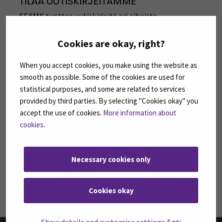
TILAA UUTISKIRJEITÄMME
SEAMK tuottaa uutiskirjeitä eri aiheista.
Uutiskirjeemme ovat koosteita SEAMKin
ajankohtaisista koulutuksista, tapahtumista ja
Cookies are okay, right?
asioista.
When you accept cookies, you make using the website as
TILAA UUTISKIRJEITÄMME
(AVAUTUU UUT
smooth as possible. Some of the cookies are used for
statistical purposes, and some are related to services
provided by third parties. By selecting "Cookies okay" you
SEURAA MEITÄ SOSIAALISESSA MEDIASSA
accept the use of cookies.
More information about
Seuraa meitä sosiaalisessa mediassa: SEAMK
Seuraa meitä sosiaalise
Seu
cookies
.
Necessary cookies only
Seuraa meitä sosiaalisessa mediassa: SEAMK 
Seu
Cookies okay