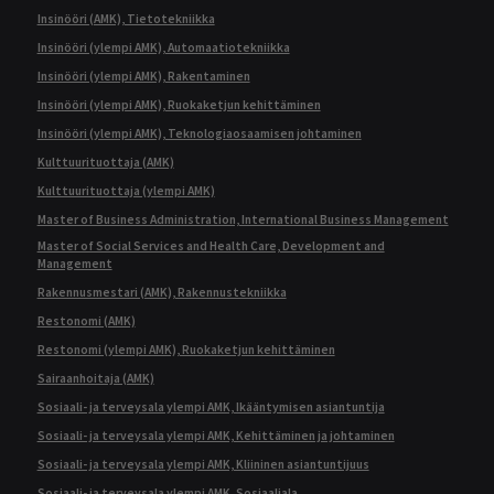
Insinööri (AMK), Tietotekniikka
Insinööri (ylempi AMK), Automaatiotekniikka
Insinööri (ylempi AMK), Rakentaminen
Insinööri (ylempi AMK), Ruokaketjun kehittäminen
Insinööri (ylempi AMK), Teknologiaosaamisen johtaminen
Kulttuurituottaja (AMK)
Kulttuurituottaja (ylempi AMK)
Master of Business Administration, International Business Management
Master of Social Services and Health Care, Development and
Management
Rakennusmestari (AMK), Rakennustekniikka
Restonomi (AMK)
Restonomi (ylempi AMK), Ruokaketjun kehittäminen
Sairaanhoitaja (AMK)
Sosiaali- ja terveysala ylempi AMK, Ikääntymisen asiantuntija
Sosiaali- ja terveysala ylempi AMK, Kehittäminen ja johtaminen
Sosiaali- ja terveysala ylempi AMK, Kliininen asiantuntijuus
Sosiaali- ja terveysala ylempi AMK, Sosiaaliala