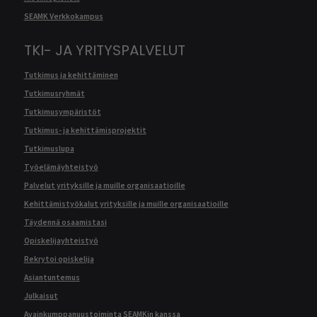
SEAMK Verkkokampus
TKI- JA YRITYSPALVELUT
Tutkimus ja kehittäminen
Tutkimusryhmät
Tutkimusympäristöt
Tutkimus- ja kehittämisprojektit
Tutkimuslupa
Työelämäyhteistyö
Palvelut yrityksille ja muille organisaatioille
Kehittämistyökalut yrityksille ja muille organisaatioille
Täydennä osaamistasi
Opiskelijayhteistyö
Rekrytoi opiskelija
Asiantuntemus
Julkaisut
Avainkumppanuustoiminta SEAMKin kanssa