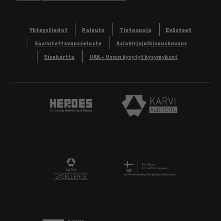
Yhteystiedot
Palaute
Tietosuoja
Evästeet
Saavutettavuusseloste
Asiakirjajulkisuuskuvaus
Sivukartta
UKK – Usein kysytyt kysymykset
Heroes European University Alliance logo
Karvi Auditoitu logo
Logo
KARVI Excellence logo.