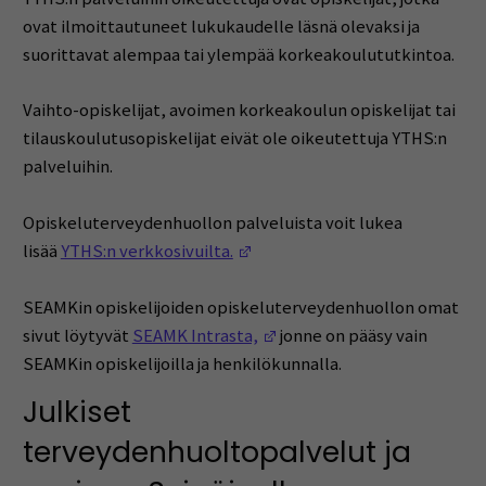
ovat ilmoittautuneet lukukaudelle läsnä olevaksi ja
suorittavat alempaa tai ylempää korkeakoulututkintoa.
Vaihto-opiskelijat, avoimen korkeakoulun opiskelijat tai
tilauskoulutusopiskelijat eivät ole oikeutettuja YTHS:n
palveluihin.
Opiskeluterveydenhuollon palveluista voit lukea
(Avautuu uuteen ikkunaan)
lisää
YTHS:n verkkosivuilta.
SEAMKin opiskelijoiden opiskeluterveydenhuollon omat
(Avautuu uuteen ikkunaan)
sivut löytyvät
SEAMK Intrasta,
jonne on pääsy vain
SEAMKin opiskelijoilla ja henkilökunnalla.
Julkiset
terveydenhuoltopalvelut ja