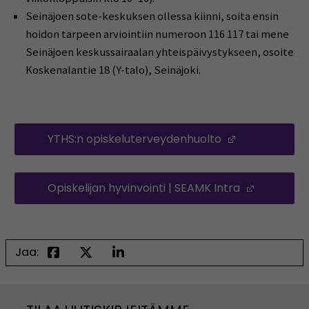
Seinäjoen sote-keskuksen ollessa kiinni, soita ensin
hoidon tarpeen arviointiin numeroon 116 117 tai mene
Seinäjoen keskussairaalan yhteispäivystykseen, osoite
Koskenalantie 18 (Y-talo), Seinäjoki.
YTHS:n opiskeluterveydenhuolto
(Avautuu uu
Opiskelijan hyvinvointi | SEAMK Intra
(Avautuu
Jaa: