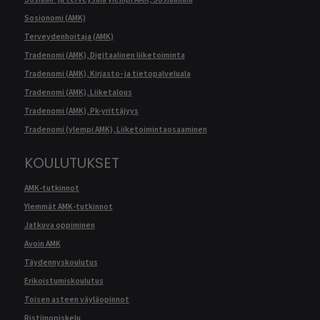
Sosionomi (AMK)
Terveydenhoitaja (AMK)
Tradenomi (AMK), Digitaalinen liiketoiminta
Tradenomi (AMK), Kirjasto- ja tietopalveluala
Tradenomi (AMK), Liiketalous
Tradenomi (AMK), Pk-yrittäjyys
Tradenomi (ylempi AMK), Liiketoimintaosaaminen
KOULUTUKSET
AMK-tutkinnot
Ylemmät AMK-tutkinnot
Jatkuva oppiminen
Avoin AMK
Täydennyskoulutus
Erikoistumiskoulutus
Toisen asteen väyläopinnot
Ristiinopiskelu