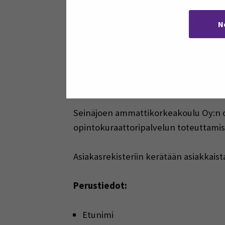
EU:n yleinen tietosuoja-asetus 6 arti
käsittelyyn.
N
EU:n yleisen tietosuoja-asetuksen 6 a
noudattamiseksi.
5a. Rekisterin tietosi
Seinäjoen ammattikorkeakoulu Oy:n opi
opintokuraattoripalvelun toteuttamise
Asiakasrekisteriin kerätään asiakkaista
Perustiedot:
Etunimi