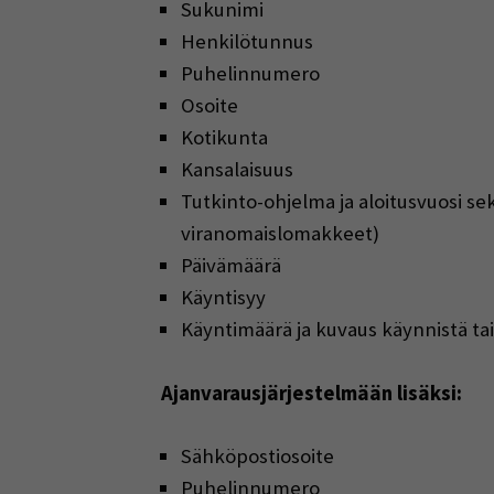
Sukunimi
Henkilötunnus
Puhelinnumero
Osoite
Kotikunta
Kansalaisuus
Tutkinto-ohjelma ja aloitusvuosi sek
viranomaislomakkeet)
Päivämäärä
Käyntisyy
Käyntimäärä ja kuvaus käynnistä tai 
Ajanvarausjärjestelmään lisäksi:
Sähköpostiosoite
Puhelinnumero