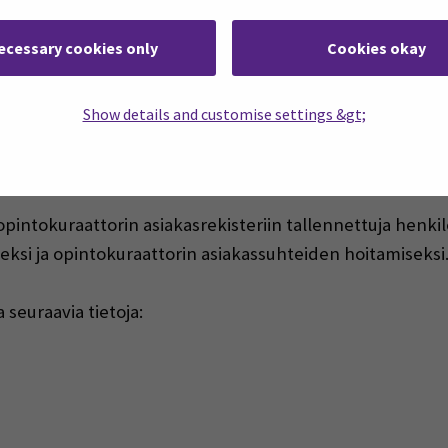
klan 1. a) kohdan mukaisesti rekisteröity on antanut su
ecessary cookies only
Cookies okay
rtiklan 1. kohdan c) kohdan mukaisesti rekisterinpitäjän 
Show details and customise settings &gt;
sältö
ntokuraattorin asiakasrekisteriin tallennettuja henkilö
ksi ja opintokuraattorin asiakassuhteiden hoitamiseksi
 seuraavia tietoja: