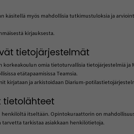
 käsitellä myös mahdollisia tutkimustuloksia ja arvioin
mmäisestä kirjauksesta.
vät tietojärjestelmät
 korkeakoulun omia tietoturvallisia tietojärjestelmiä ja M
lisissa etätapaamisissa Teamsia.
t kirjataan ja arkistoidaan Diarium-potilastietojärjeste
tietolähteet
n henkilöltä itseltään. Opintokuraattorin on mahdollisuu
 tarvetta tarkistaa asiakkaan henkilötietoja.