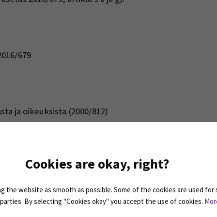
2016/679
sta ja oikeuksista (2000/812)
sta (2015/254)
iakastietojen sähköisestä käsittelystä (159/2007)
Cookies are okay, right?
sen peruste
sta:
 the website as smooth as possible. Some of the cookies are used for 
d parties. By selecting "Cookies okay" you accept the use of cookies.
Mor