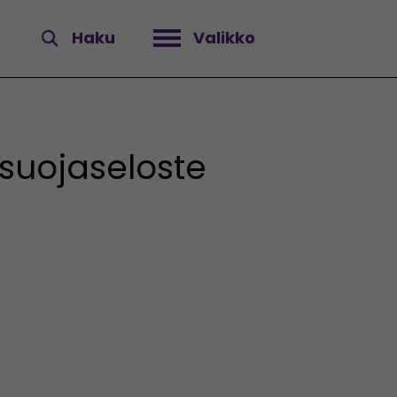
Haku
Valikko
Avaa valikko
osuojaseloste