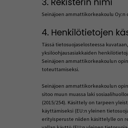
3. Rekisterin nimi
Seinäjoen ammattikorkeakoulu Oy:n op
4. Henkilötietojen käs
Tässä tietosuojaselosteessa kuvataan
yksilöohjausasiakkaiden henkilötietoj
Seinäjoen ammattikorkeakoulun opinto
toteuttamiseksi.
Seinäjoen ammattikorkeakoulun opintok
sitoo muun muassa laki sosiaalihuollon
(2015/254). Käsittely on tarpeen yleis
käyttämiseksi (EU:n yleinen tietosuoja-a
erityisperuste niiden käsittelylle on 
vallan käyttö (EU:n yleinen tietosuoja-a