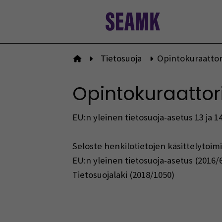
Siirry
sisältöön
Tietosuoja
Opintokuraattori
Etusivulle
Opintokuraattori
EU:n yleinen tietosuoja-asetus 13 ja 14
Seloste henkilötietojen käsittelytoimi
EU:n yleinen tietosuoja-asetus (2016/
Tietosuojalaki (2018/1050)