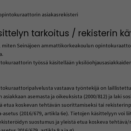
intokuraattorin asiakasrekisteri
ittelyn tarkoitus / rekisterin k
, miten Seinäjoen ammattikorkeakoulun opintokuraattor
a.
kuraattorin työssä käsitellään yksilöohjausasiakkaiden
uraattoripalvelusta vastaava työntekijä on laillistettu
 asiakkaan asemasta ja oikeuksista (2000/812) ja laki sosi
tä etua koskevan tehtävän suorittamiseksi tai rekisterinpi
setus (2016/679, artikla 6e). Tietojen käsittelyyn voi liit
rekisteröidyn suostumus ja yleistä etua koskeva tehtävä/r
setus 2016/679, artikla 9 a ja g).