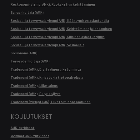
Restonomi (ylempi AMK), Ruokaketjun kehittäminen
Sairaanhoitaja (AMK)
Sosiaali- ja terveysala ylempi AMK, Ikääntymisen asiantuntija
Sosiaali- ja terveysala ylempi AMK, Kehittäminen ja johtaminen
Sosiaali- ja terveysala ylempi AMK, Kliininen asiantuntijuus
Sosiaali- ja terveysala ylempi AMK, Sosiaaliala
Sosionomi (AMK)
Terveydenhoitaja (AMK)
Tradenomi (AMK), Digitaalinen liiketoiminta
Tradenomi (AMK), Kirjasto- ja tietopalveluala
Tradenomi (AMK), Liiketalous
Tradenomi (AMK), Pk-yrittäjyys
Tradenomi (ylempi AMK), Liiketoimintaosaaminen
KOULUTUKSET
AMK-tutkinnot
Ylemmät AMK-tutkinnot