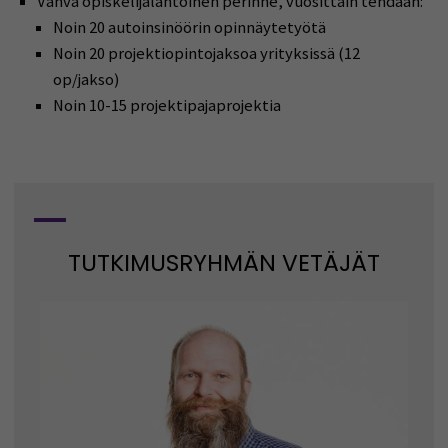
Vahva opiskelijalähtöinen perinne, vuosittain tehdään:
Noin 20 autoinsinöörin opinnäytetyötä
Noin 20 projektiopintojaksoa yrityksissä (12
op/jakso)
Noin 10-15 projektipajaprojektia
TUTKIMUSRYHMÄN VETÄJÄT