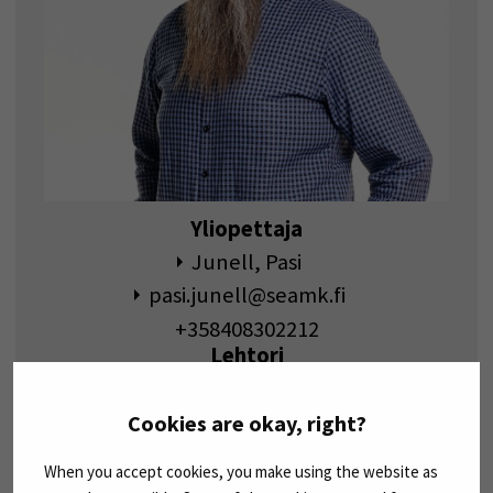
Yliopettaja
Junell, Pasi
pasi.junell@seamk.fi
+358408302212
Lehtori
Järvi, Heikki
heikki.jarvi@seamk.fi
Cookies are okay, right?
+358408300397
When you accept cookies, you make using the website as