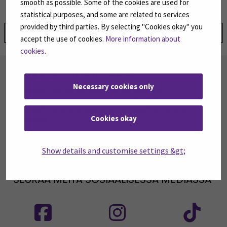
smooth as possible. Some of the cookies are used for
statistical purposes, and some are related to services
provided by third parties. By selecting "Cookies okay" you
Jaa:
accept the use of cookies.
More information about
cookies
.
TILAA UUTISKIRJEITÄMME
Necessary cookies only
SEAMK tuottaa uutiskirjeitä eri aiheista.
Uutiskirjeemme ovat koosteita SEAMKin
ajankohtaisista koulutuksista, tapahtumista ja
Cookies okay
asioista.
TILAA UUTISKIRJEITÄMME
(AVAUTUU UUT
Show details and customise settings &gt;
SEURAA MEITÄ SOSIAALISESSA MEDIASSA
Seuraa meitä sosiaalisessa mediassa: SEAMK
Seuraa meitä sosiaalise
Seu