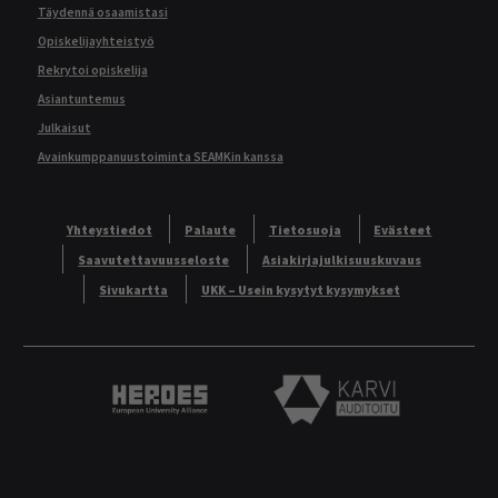
Täydennä osaamistasi
Opiskelijayhteistyö
Rekrytoi opiskelija
Asiantuntemus
Julkaisut
Avainkumppanuustoiminta SEAMKin kanssa
Yhteystiedot
Palaute
Tietosuoja
Evästeet
Saavutettavuusseloste
Asiakirjajulkisuuskuvaus
Sivukartta
UKK – Usein kysytyt kysymykset
Heroes European University Alliance logo
Karvi Auditoitu logo