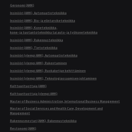
Geronomi (AMK)
Insinööri (AMK), Automaatiotekniikka
Insinööri (AMK), Bio- ja elintarviketekniikka
Insinööri (AMK), Konetekniikka,
kone- ja tuotantotekniikka tai auto- ja työkonetekniikka
Insinööri (AMK), Rakennustekniikka
Insinööri (AMK), Tietotekniikka
Insinööri (ylempi AMK), Automaatiotekniikka
Insinööri (ylempi AMK), Rakentaminen
Insinööri (ylempi AMK), Ruokaketjun kehittäminen
Insinööri (ylempi AMK), Teknologiaosaamisen johtaminen
Kulttuurituottaja (AMK)
Kulttuurituottaja (ylempi AMK)
Master of Business Administration, International Business Management
Master of Social Services and Health Care, Development and
Management
Rakennusmestari (AMK), Rakennustekniikka
Restonomi (AMK)