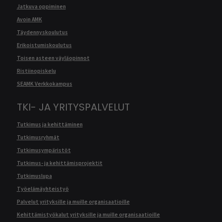
Jatkuva oppiminen
Avoin AMK
Täydennyskoulutus
Erikoistumiskoulutus
Toisen asteen väyläopinnot
Ristiinopiskelu
SEAMK Verkkokampus
TKI- JA YRITYSPALVELUT
Tutkimus ja kehittäminen
Tutkimusryhmät
Tutkimusympäristöt
Tutkimus- ja kehittämisprojektit
Tutkimuslupa
Työelämäyhteistyö
Palvelut yrityksille ja muille organisaatioille
Kehittämistyökalut yrityksille ja muille organisaatioille