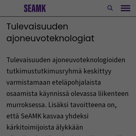
Siirry
sisältöön
Avaa
Tulevaisuuden
ajoneuvoteknologiat
Tulevaisuuden ajoneuvoteknologioiden
tutkimustutkimusryhmä keskittyy
varmistamaan eteläpohjalaista
osaamista käynnissä olevassa liikenteen
murroksessa. Lisäksi tavoitteena on,
että SeAMK kasvaa yhdeksi
kärkitoimijoista älykkään