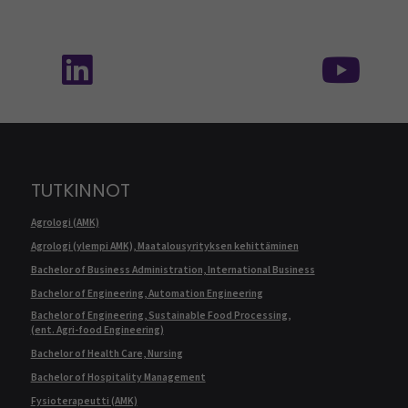
Seuraa meitä sosiaalisessa mediassa: SEAMK 
Seu
TUTKINNOT
Agrologi (AMK)
Agrologi (ylempi AMK), Maatalousyrityksen kehittäminen
Bachelor of Business Administration, International Business
Bachelor of Engineering, Automation Engineering
Bachelor of Engineering, Sustainable Food Processing,
(ent. Agri-food Engineering)
Bachelor of Health Care, Nursing
Bachelor of Hospitality Management
Fysioterapeutti (AMK)