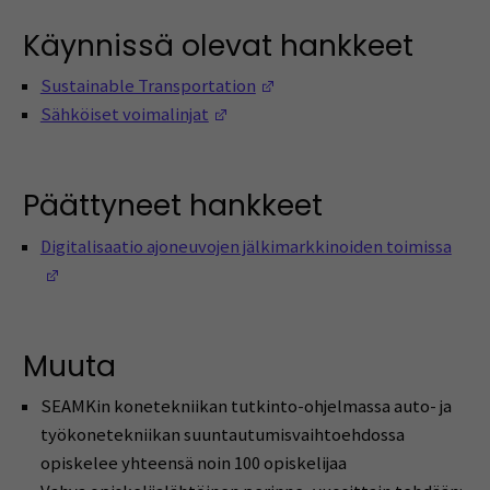
Käynnissä olevat hankkeet
(Avautuu uuteen ikkunaan)
Sustainable Transportation
(Avautuu uuteen ikkunaan)
Sähköiset voimalinjat
Päättyneet hankkeet
Digitalisaatio ajoneuvojen jälkimarkkinoiden toimissa
(Avautuu uuteen ikkunaan)
Muuta
SEAMKin konetekniikan tutkinto-ohjelmassa auto- ja
työkonetekniikan suuntautumisvaihtoehdossa
opiskelee yhteensä noin 100 opiskelijaa