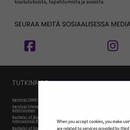
koulutuksista, tapahtumista ja asioista.
SEURAA MEITÄ SOSIAALISESSA MEDI
Seuraa meitä sosiaalisessa mediassa
S
TUTKINNOT
Agrologi (AMK)
Kulttuurituo
Agrologi (ylempi AMK), Maatalousyrityksen
Master of Bu
kehittäminen
Internationa
Bachelor of Business Administration,
Master of Soc
When you accept cookies, you make using
International Business
Developmen
Bachelor of Engineering, Automation
are related to services provided by thir
Rakennusmest