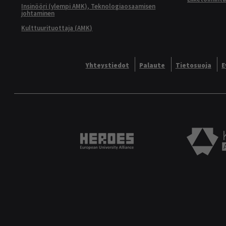
Insinööri (ylempi AMK), Teknologiaosaamisen
johtaminen
Kulttuurituottaja (AMK)
Yhteystiedot
Palaute
Tietosuoja
E
Heroes European University 