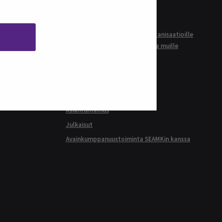
Tutkimuslupa
Työelämäyhteistyö
Palvelut yrityksille ja muille organisaatioille
Kehittämistyökalut yrityksille ja muille
organisaatioille
Täydennä osaamistasi
Opiskelijayhteistyö
Rekrytoi opiskelija
Asiantuntemus
Julkaisut
Avainkumppanuustoiminta SEAMKin kanssa