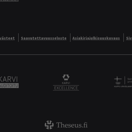
västeet
Saavutettavuusseloste
Asiakirjajulkisuuskuvaus
Si
Alliance logo
Karvi Auditoitu logo
KARVI Excellence logo.
Theseus logo