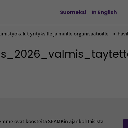
Suomeksi
In English
Vaihda kieltä
ämistyökalut yrityksille ja muille organisaatioille
havi
s_2026_valmis_taytet
rjeemme ovat koosteita SEAMKin ajankohtaisista