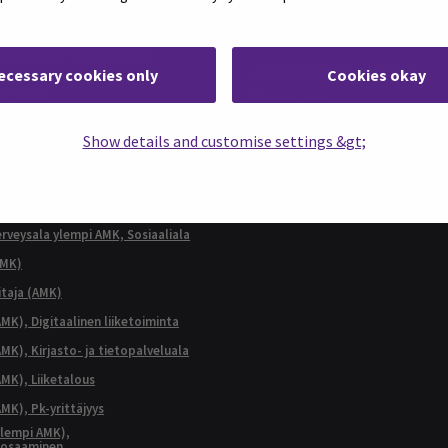
Täydennyskoulutus
AMK)
Erikoistumiskoulutus
ylempi AMK), Ruokaketjun
n
Toisen asteen väyläopinnot
ecessary cookies only
Cookies okay
ja (AMK)
Ristiinopiskelu
terveysala ylempi AMK,
SEAMK Verkkokampus
 asiantuntija
Show details and customise settings &gt;
terveysala ylempi AMK,
 ja johtaminen
terveysala ylempi AMK, Kliininen
s
terveysala ylempi AMK, Sosiaaliala
AMK)
taja (AMK)
MK), Digitaalinen liiketoiminta
K), Kirjasto- ja tietopalveluala
MK), Liiketalous
MK), Pk-yrittäjyys
lempi AMK),
aosaaminen