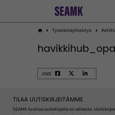
Siirry
sisältöön
Työelämäyhteistyö
Kehitt
Etusivulle
havikkihub_opa
Jaa:
TILAA UUTISKIRJEITÄMME
SEAMK tuottaa uutiskirjeitä eri aiheista. Uutiski