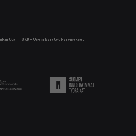
vukartta
UKK – Usein kysytyt kysymykset
Logo
Suomen innostavimmat ty