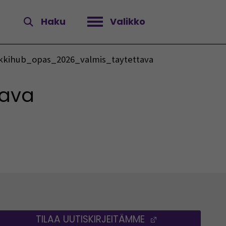
Haku
Valikko
Avaa valikko
kkihub_opas_2026_valmis_taytettava
tava
TILAA UUTISKIRJEITÄMME
(AVAUTUU UUT