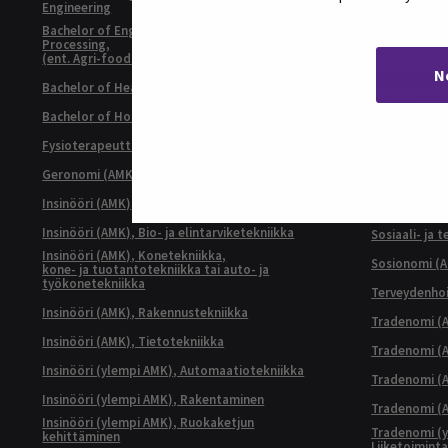
Engineering
Restonomi (
Bachelor of Engineering, Sustainable Food
Processing,
Restonomi (
(ent. Agri-food Engineering)
kehittämine
N
Bachelor of Health Care, Nursing
Sairaanhoita
Bachelor of Hospitality Management
Sosiaali- ja 
Ikääntymisen
Fysioterapeutti (AMK)
Sosiaali- ja 
Kehittäminen
Geronomi (AMK)
Sosiaali- ja 
Insinööri (AMK), Automaatiotekniikka
asiantuntijuu
Insinööri (AMK), Bio- ja elintarviketekniikka
Sosiaali- ja 
Insinööri (AMK), Konetekniikka,
Sosionomi (
kone- ja tuotantotekniikka tai auto- ja
työkonetekniikka
Terveydenhoi
Insinööri (AMK), Rakennustekniikka
Tradenomi (A
Insinööri (AMK), Tietotekniikka
Tradenomi (AM
Insinööri (ylempi AMK), Automaatiotekniikka
Tradenomi (A
Insinööri (ylempi AMK), Rakentaminen
Tradenomi (A
Insinööri (ylempi AMK), Ruokaketjun
Tradenomi (y
kehittäminen
Liiketoimint