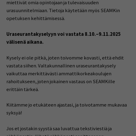
miettivät omia opintojaan ja tulevaisuuden
urasuunnitelmiaan. Tietoja käytetään myös SEAMKin
opetuksen kehittämisessä.
Uraseurantakyselyyn voi vastata 8.10.–9.11.2025
välisenä aikana.
Kysely ei ole pitkä, joten toivomme kovasti, että ehdit
vastata siihen. Valtakunnallinen uraseurantakysely
vaikuttaa merkittävästi ammattikorkeakoulujen
rahoitukseen, joten jokainen vastaus on SEAMKille
erittäin tärkeä.
Kiitämme jo etukäteen ajastasi, ja toivotamme mukavaa
syksyä!
Jos et jostakin syystä saa luvattua tekstiviestiä ja