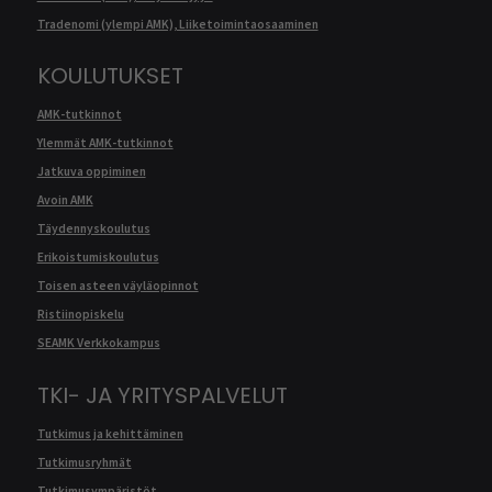
Tradenomi (ylempi AMK), Liiketoimintaosaaminen
KOULUTUKSET
AMK-tutkinnot
Ylemmät AMK-tutkinnot
Jatkuva oppiminen
Avoin AMK
Täydennyskoulutus
Erikoistumiskoulutus
Toisen asteen väyläopinnot
Ristiinopiskelu
SEAMK Verkkokampus
TKI- JA YRITYSPALVELUT
Tutkimus ja kehittäminen
Tutkimusryhmät
Tutkimusympäristöt