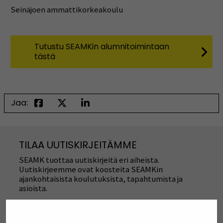
Seinäjoen ammattikorkeakoulu
Tutustu SEAMKin alumnitoimintaan
tästä
Jaa:
TILAA UUTISKIRJEITÄMME
SEAMK tuottaa uutiskirjeitä eri aiheista.
Uutiskirjeemme ovat koosteita SEAMKin
ajankohtaisista koulutuksista, tapahtumista ja
asioista.
TILAA UUTISKIRJEITÄMME
(AVAUTUU UUT