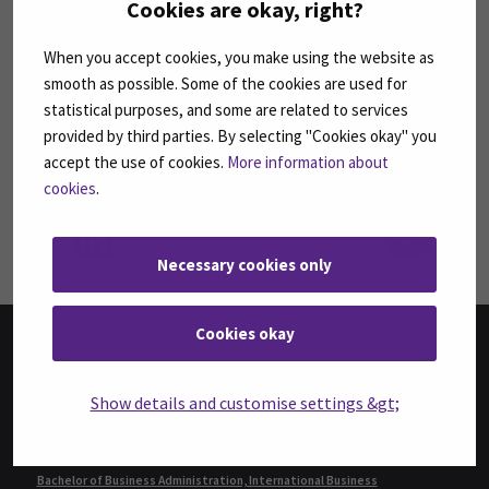
Cookies are okay, right?
SEURAA MEITÄ SOSIAALISESSA MEDIASSA
When you accept cookies, you make using the website as
smooth as possible. Some of the cookies are used for
Seuraa meitä sosiaalisessa mediassa: SEAMK
Seuraa meitä sosiaalise
Seu
statistical purposes, and some are related to services
provided by third parties. By selecting "Cookies okay" you
accept the use of cookies.
More information about
cookies
.
Seuraa meitä sosiaalisessa mediassa: SEAMK 
Seu
Necessary cookies only
Cookies okay
TUTKINNOT
Show details and customise settings &gt;
Agrologi (AMK)
Agrologi (ylempi AMK), Maatalousyrityksen kehittäminen
Bachelor of Business Administration, International Business