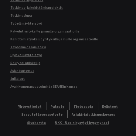
Tutkimus- ja kehittämisprojektit
Tutkimuslupa
Työelämäyhteistyö
Palvelut yrityksille ja muille organisaatioille
Kehittämistyökalut yrityksille ja muille organisaatioille
Täydennä osaamistasi
Opiskelijayhteistyö
Rekrytoi opiskelija
Asiantuntemus
Julkaisut
Avainkumppanuustoiminta SEAMKin kanssa
Yhteystiedot
Palaute
Tietosuoja
Evästeet
Saavutettavuusseloste
Asiakirjajulkisuuskuvaus
Sivukartta
UKK – Usein kysytyt kysymykset