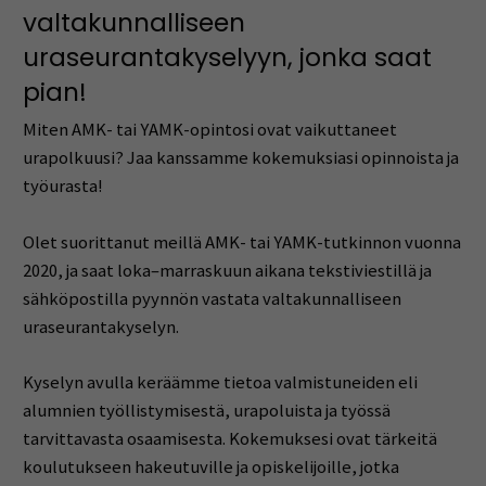
valtakunnalliseen
uraseurantakyselyyn, jonka saat
pian!
Miten AMK- tai YAMK-opintosi ovat vaikuttaneet
urapolkuusi? Jaa kanssamme kokemuksiasi opinnoista ja
työurasta!
Olet suorittanut meillä AMK- tai YAMK-tutkinnon vuonna
2020, ja saat loka–marraskuun aikana tekstiviestillä ja
sähköpostilla pyynnön vastata valtakunnalliseen
uraseurantakyselyn.
Kyselyn avulla keräämme tietoa valmistuneiden eli
alumnien työllistymisestä, urapoluista ja työssä
tarvittavasta osaamisesta. Kokemuksesi ovat tärkeitä
koulutukseen hakeutuville ja opiskelijoille, jotka