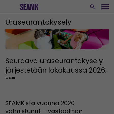
Siirry
sisältöön
Avaa
Uraseurantakysely
Seuraava uraseurantakysely
järjestetään lokakuussa 2026.
***
SEAMKista vuonna 2020
valmistunut – vastaathan