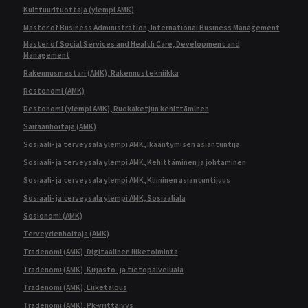
Kulttuurituottaja (ylempi AMK)
Master of Business Administration, International Business Management
Master of Social Services and Health Care, Development and
Management
Rakennusmestari (AMK), Rakennustekniikka
Restonomi (AMK)
Restonomi (ylempi AMK), Ruokaketjun kehittäminen
Sairaanhoitaja (AMK)
Sosiaali- ja terveysala ylempi AMK, Ikääntymisen asiantuntija
Sosiaali- ja terveysala ylempi AMK, Kehittäminen ja johtaminen
Sosiaali- ja terveysala ylempi AMK, Kliininen asiantuntijuus
Sosiaali- ja terveysala ylempi AMK, Sosiaaliala
Sosionomi (AMK)
Terveydenhoitaja (AMK)
Tradenomi (AMK), Digitaalinen liiketoiminta
Tradenomi (AMK), Kirjasto- ja tietopalveluala
Tradenomi (AMK), Liiketalous
Tradenomi (AMK), Pk-yrittäjyys