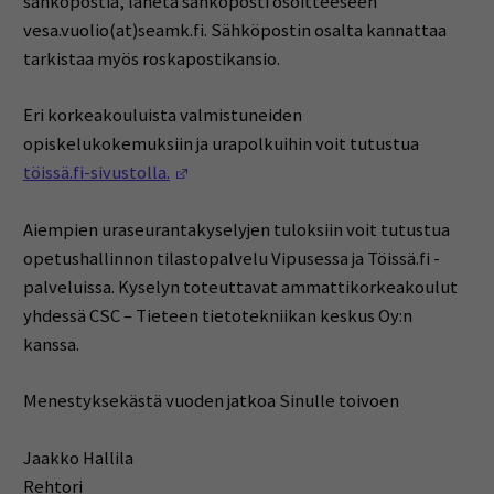
sähköpostia, lähetä sähköposti osoitteeseen
vesa.vuolio(at)seamk.fi. Sähköpostin osalta kannattaa
tarkistaa myös roskapostikansio.
Eri korkeakouluista valmistuneiden
opiskelukokemuksiin ja urapolkuihin voit tutustua
(Avautuu uuteen ikkunaan)
töissä.fi-sivustolla.
Aiempien uraseurantakyselyjen tuloksiin voit tutustua
opetushallinnon tilastopalvelu Vipusessa ja Töissä.fi -
palveluissa. Kyselyn toteuttavat ammattikorkeakoulut
yhdessä CSC – Tieteen tietotekniikan keskus Oy:n
kanssa.
Menestyksekästä vuoden jatkoa Sinulle toivoen
Jaakko Hallila
Rehtori