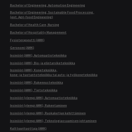
Bachelor of Engineering, Automation Engineering
Bachelor of Engineering, Sustainable Food Processing,
(ent. Agri-food Engineering)
Bachelor of Health Care, Nursing
Bachelor of Hospitality Management
Fysioterapeutti (AMK)
Geronomi (AMK)
Insinööri (AMK), Automaatiotekniikka
Insinööri (AMK), Bio- ja elintarviketekniikka
Insinööri (AMK), Konetekniikka,
kone- ja tuotantotekniikka tai auto- ja työkonetekniikka
Insinööri (AMK), Rakennustekniikka
Insinööri (AMK), Tietotekniikka
Insinööri (ylempi AMK), Automaatiotekniikka
Insinööri (ylempi AMK), Rakentaminen
Insinööri (ylempi AMK), Ruokaketjun kehittäminen
Insinööri (ylempi AMK), Teknologiaosaamisen johtaminen
Kulttuurituottaja (AMK)