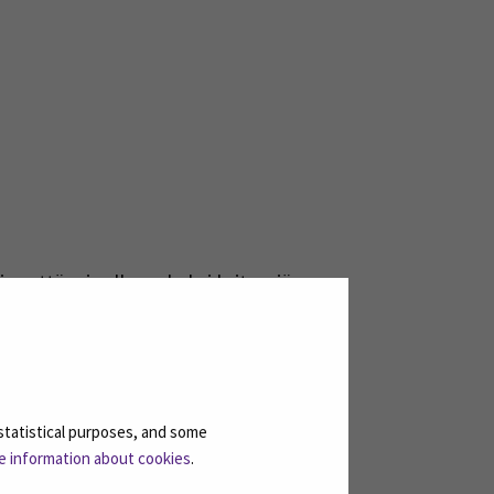
lin, että minulla on kaksi kriteeriä
käsillä tekemistä. Ajattelin, että mitä
sitiivisesti yllätyin siitä, että meillä
ytännönläheistä hommaa. Sitten
ihin sitten päätyikin. Mutta
statistical purposes, and some
e information about cookies
.