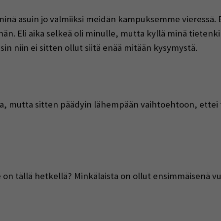
 minä asuin jo valmiiksi meidän kampuksemme vieressä. En
. Eli aika selkeä oli minulle, mutta kyllä minä tietenki
in niin ei sitten ollut siitä enää mitään kysymystä.
a, mutta sitten päädyin lähempään vaihtoehtoon, ettei t
n tällä hetkellä? Minkälaista on ollut ensimmäisenä vuot