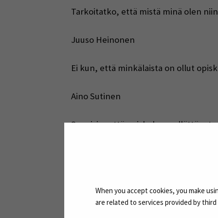
Tarkoitatko, että mistä minä olen niin
Juuso Heinonen
Ei kun, että minkälaista on ollut opisk
Aino Sutinen
Sanoisin, että opiskelu on yllättänyt ai
tulevaisuuden työn kannalta ja haluan, 
sitten insinööri tekee? Onko se insinöör
on tosi paljon käytännön töitä ja olla
kuitenkin on mahdollisuuksia tulevaisu
When you accept cookies, you make using
vaihtoehtoja on hirveän monia, mitä t
are related to services provided by thir