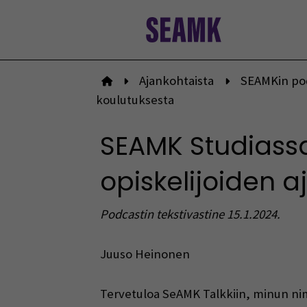
Siirry
sisältöön
Ajankohtaista
SEAMKin po
Etusivulle
koulutuksesta
SEAMK Studiassa 
opiskelijoiden a
Podcastin tekstivastine 15.1.2024.
Juuso Heinonen
Tervetuloa SeAMK Talkkiin, minun nim