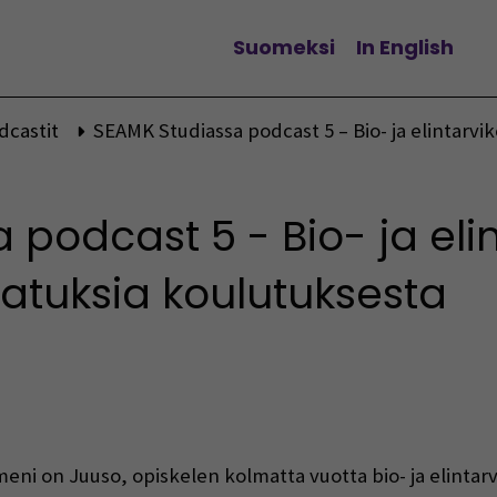
Suomeksi
In English
Vaihda kieltä
dcastit
SEAMK Studiassa podcast 5 – Bio- ja elintarvik
podcast 5 - Bio- ja elin
jatuksia koulutuksesta
eni on Juuso, opiskelen kolmatta vuotta bio- ja elintar