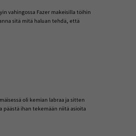
yin vahingossa Fazer makeisilla töihin
ä anna sitä mitä haluan tehdä, että
äisessä oli kemian labraa ja sitten
aa päästä ihan tekemään niitä asioita