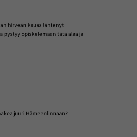
ihan hirveän kauas lähtenyt
ä pystyy opiskelemaan tätä alaa ja
o hakea juuri Hämeenlinnaan?