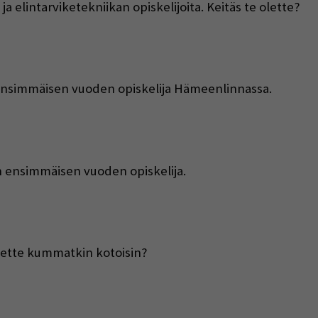
a elintarviketekniikan opiskelijoita. Keitäs te olette?
ensimmäisen vuoden opiskelija Hämeenlinnassa.
n ensimmäisen vuoden opiskelija.
olette kummatkin kotoisin?