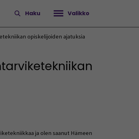
Haku
Valikko
Avaa valikko
etekniikan opiskelijoiden ajatuksia
tarviketekniikan
viketekniikkaa ja olen saanut Hämeen