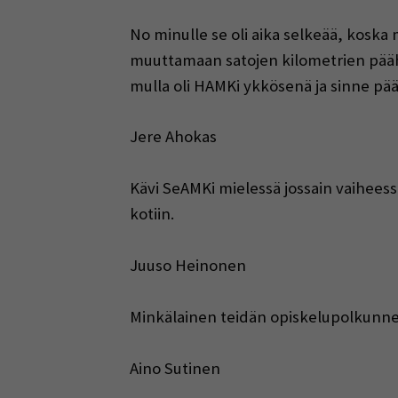
No minulle se oli aika selkeää, koska
muuttamaan satojen kilometrien päähän
mulla oli HAMKi ykkösenä ja sinne pääs
Jere Ahokas
Kävi SeAMKi mielessä jossain vaiheess
kotiin.
Juuso Heinonen
Minkälainen teidän opiskelupolkunne o
Aino Sutinen