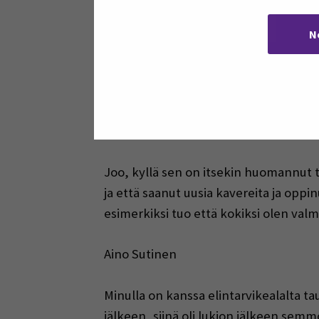
Jere Ahokas
N
Minulla on jonkin verran kokemusta elin
meijerialalla töissä, joten on tietoa o
opettavaista, että ei kaikkea saa työe
Juuso Heinonen
Joo, kyllä sen on itsekin huomannut t
ja että saanut uusia kavereita ja oppin
esimerkiksi tuo että kokiksi olen val
Aino Sutinen
Minulla on kanssa elintarvikealalta t
jälkeen, siinä oli lukion jälkeen semm