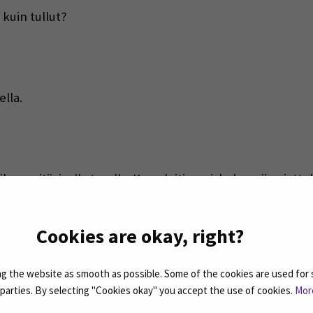
 kuin tullut?
ella.
ka positiivisella tavalla. Kun aloitin opiskelun niin ajatte
että voin joko tehdä jotain luovaa työtä tai sitten jotain 
i vaan tietokoneella ja katselee jotain exceleitä, mutta po
Cookies are okay, right?
an labrassa ja tehdään vaikka elintarvikkeita ja ihan kä
udessa olla myös jollain tavalla luova siinä ammatissa m
 the website as smooth as possible. Some of the cookies are used for 
ulee sitten töihin opiskeluiden jälkeen.
d parties. By selecting "Cookies okay" you accept the use of cookies.
Mor