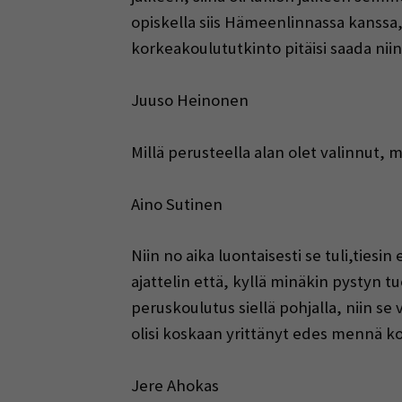
opiskella siis Hämeenlinnassa kanssa,sit
korkeakoulututkinto pitäisi saada niin
Juuso Heinonen
Millä perusteella alan olet valinnut, m
Aino Sutinen
Niin no aika luontaisesti se tuli,tiesin
ajattelin että, kyllä minäkin pystyn 
peruskoulutus siellä pohjalla, niin se
olisi koskaan yrittänyt edes mennä k
Jere Ahokas