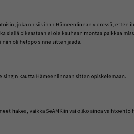
otoisin, joka on siis ihan Hämeenlinnan vieressä, etten 
ka siellä oikeastaan ei ole kauhean montaa paikkaa miss
niin oli helppo sinne sitten jäädä.
 Helsingin kautta Hämeenlinnaan sitten opiskelemaan.
 voineet hakea, vaikka SeAMKiin vai oliko ainoa vaihtoeht