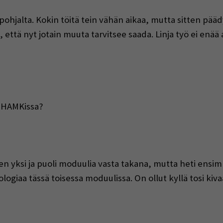
pohjalta. Kokin töitä tein vähän aikaa, mutta sitten pääd
n, että nyt jotain muuta tarvitsee saada. Linja työ ei enä
a HAMKissa?
n yksi ja puoli moduulia vasta takana, mutta heti ensimm
logiaa tässä toisessa moduulissa. On ollut kyllä tosi kiv