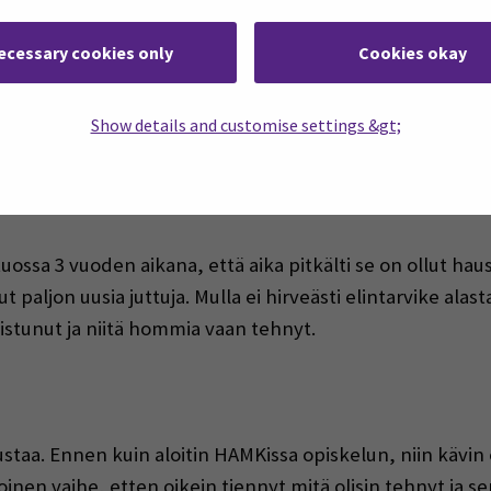
ecessary cookies only
Cookies okay
tarvikealalta, koska olen työskennellyt elintarvikealalla 
llut ja vähän sen kautta sitten tänne jopa päädyinkin. Ihan
Show details and customise settings &gt;
lämästä.
uossa 3 vuoden aikana, että aika pitkälti se on ollut ha
ut paljon uusia juttuja. Mulla ei hirveästi elintarvike al
mistunut ja niitä hommia vaan tehnyt.
austaa. Ennen kuin aloitin HAMKissa opiskelun, niin kävin
oinen vaihe, etten oikein tiennyt mitä olisin tehnyt ja s