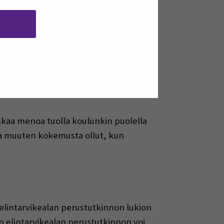
ja äiti on yli 30 vuotta ollut
 mielenkiintoista on ollut ja paljon
uskaa menoa tuolla koulunkin puolella
asta muuten kokemusta ollut, kun
 elintarvikealan perustutkinnon lukion
en elintarvikealan perustutkinnon voi