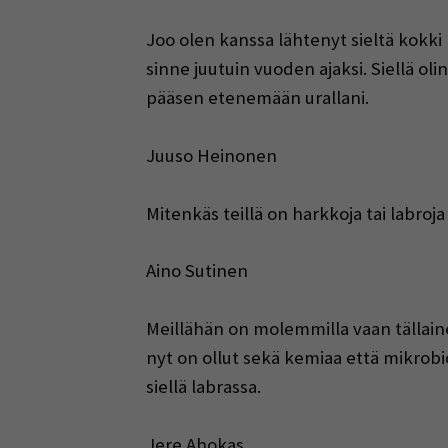
Joo olen kanssa lähtenyt sieltä kokki 
sinne juutuin vuoden ajaksi. Siellä oli
pääsen etenemään urallani.
Juuso Heinonen
Mitenkäs teillä on harkkoja tai labroj
Aino Sutinen
Meillähän on molemmilla vaan tällaine
nyt on ollut sekä kemiaa että mikrobio
siellä labrassa.
Jere Ahokas