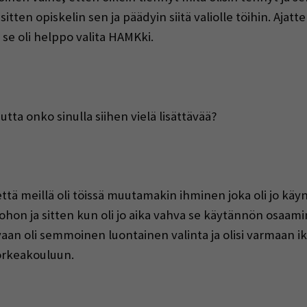
ten opiskelin sen ja päädyin siitä valiolle töihin. Ajattel
 se oli helppo valita HAMKki.
utta onko sinulla siihen vielä lisättävää?
 että meillä oli töissä muutamakin ihminen joka oli jo käyn
tuohon ja sitten kun oli jo aika vahva se käytännön osaa
 vaan oli semmoinen luontainen valinta ja olisi varmaan i
orkeakouluun.