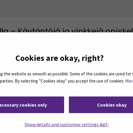
ella – Käytäntöjä ja vinkkejä opiske
uuteen ikkunaan)
Cookies are okay, right?
 the website as smooth as possible. Some of the cookies are used for 
d parties. By selecting "Cookies okay" you accept the use of cookies.
Mor
ecessary cookies only
Cookies okay
Show details and customise settings &gt;