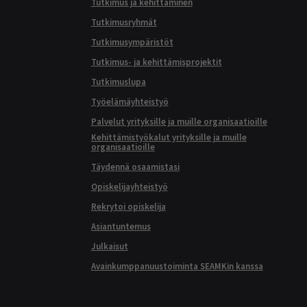
Tutkimus ja kehittäminen
Tutkimusryhmät
Tutkimusympäristöt
Tutkimus- ja kehittämisprojektit
Tutkimuslupa
Työelämäyhteistyö
Palvelut yrityksille ja muille organisaatioille
Kehittämistyökalut yrityksille ja muille
organisaatioille
Täydennä osaamistasi
Opiskelijayhteistyö
Rekrytoi opiskelija
Asiantuntemus
Julkaisut
Avainkumppanuustoiminta SEAMKin kanssa