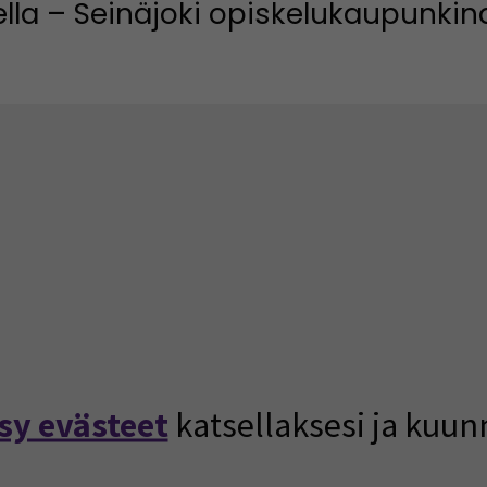
ella – Seinäjoki opiskelukaupunkina 
uuteen ikkunaan)
sy evästeet
katsellaksesi ja kuun