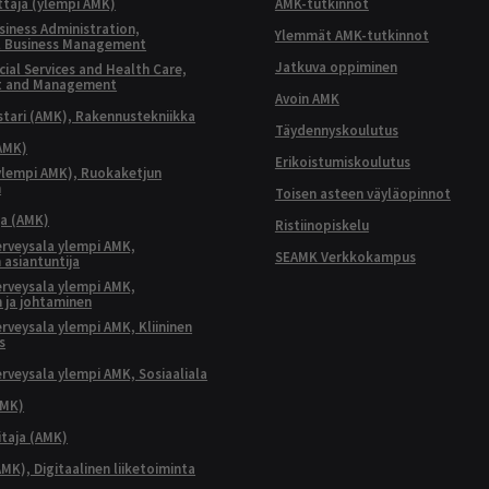
ttaja (ylempi AMK)
AMK-tutkinnot
siness Administration,
Ylemmät AMK-tutkinnot
l Business Management
Jatkuva oppiminen
ial Services and Health Care,
t and Management
Avoin AMK
ari (AMK), Rakennustekniikka
Täydennyskoulutus
AMK)
Erikoistumiskoulutus
ylempi AMK), Ruokaketjun
n
Toisen asteen väyläopinnot
ja (AMK)
Ristiinopiskelu
terveysala ylempi AMK,
SEAMK Verkkokampus
 asiantuntija
terveysala ylempi AMK,
 ja johtaminen
terveysala ylempi AMK, Kliininen
s
terveysala ylempi AMK, Sosiaaliala
AMK)
taja (AMK)
MK), Digitaalinen liiketoiminta