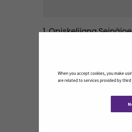
1. Opiskelijana Seinäjo
(Avautuu 
Podcastin tekstivastine »
When you accept cookies, you make using
are related to services provided by thir
N