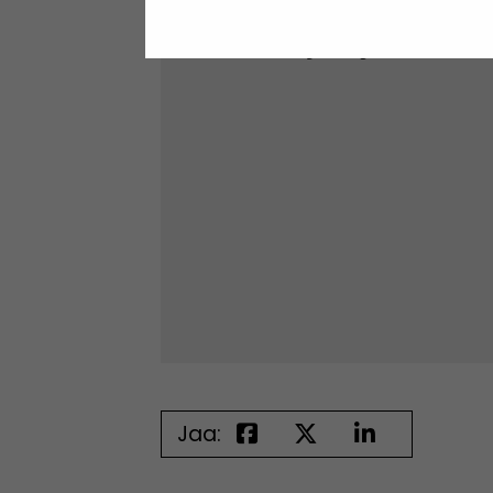
Ole hyvä ja
hyväk
Jaa: