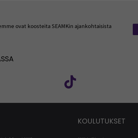
rjeemme ovat koosteita SEAMKin ajankohtaisista
ASSA
: SEAMK - Facebook
euraa meitä sosiaalisessa mediassa: SEAMK - Instagram
Seuraa meitä sosiaal
KOULUTUKSET