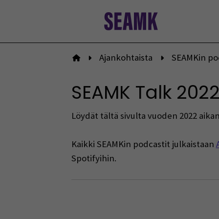
Siirry
sisältöön
Ajankohtaista
SEAMKin po
Etusivulle
SEAMK Talk 202
Löydät tältä sivulta vuoden 2022 aikan
Kaikki SEAMKin podcastit julkaistaan
Spotifyihin.