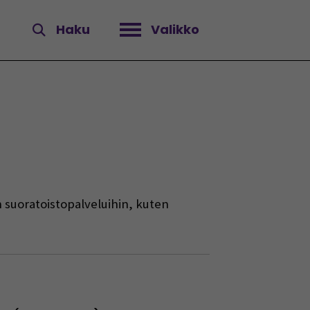
Haku
Valikko
Avaa valikko
n suoratoistopalveluihin, kuten