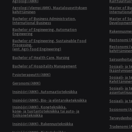
Agrologi (AMK)
Kulttuurituo
Agrologi (ylempi AMK), Maatalousyrityksen
Master of Bu
kehittäminen
Internationa
Bachelor of Business Administration,
Master of Soc
International Business
Developmen
Bachelor of Engineering, Automation
Rakennusmest
Engineering
Restonomi (
Bachelor of Engineering, Sustainable Food
Processing,
Restonomi (
(ent. Agri-food Engineering)
kehittämine
Bachelor of Health Care, Nursing
Sairaanhoita
Bachelor of Hospitality Management
Sosiaali- ja 
Ikääntymisen
Fysioterapeutti (AMK)
Sosiaali- ja 
Kehittäminen
Geronomi (AMK)
Sosiaali- ja 
Insinööri (AMK), Automaatiotekniikka
asiantuntijuu
Insinööri (AMK), Bio- ja elintarviketekniikka
Sosiaali- ja 
Insinööri (AMK), Konetekniikka,
Sosionomi (
kone- ja tuotantotekniikka tai auto- ja
työkonetekniikka
Terveydenhoi
Insinööri (AMK), Rakennustekniikka
Tradenomi (A