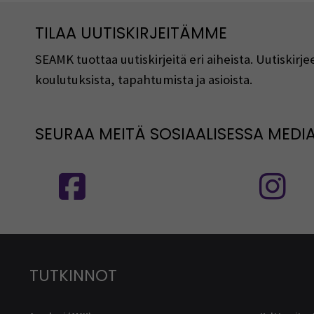
TILAA UUTISKIRJEITÄMME
SEAMK tuottaa uutiskirjeitä eri aiheista. Uutiski
koulutuksista, tapahtumista ja asioista.
SEURAA MEITÄ SOSIAALISESSA MEDI
Seuraa meitä sosiaalisessa mediassa
S
TUTKINNOT