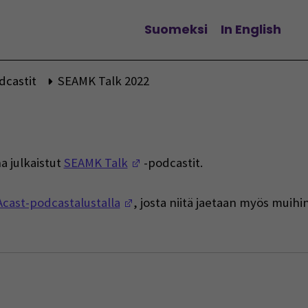
Suomeksi
In English
Vaihda kieltä
dcastit
SEAMK Talk 2022
2
(Avautuu uuteen ikkunaan)
a julkaistut
SEAMK Talk
-podcastit.
(Avautuu uuteen ikkunaan)
Acast-podcastalustalla
, josta niitä jaetaan myös muihi