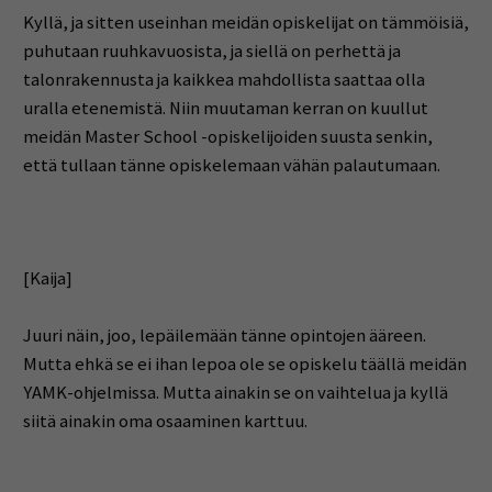
Kyllä, ja sitten useinhan meidän opiskelijat on tämmöisiä,
puhutaan ruuhkavuosista, ja siellä on perhettä ja
talonrakennusta ja kaikkea mahdollista saattaa olla
uralla etenemistä. Niin muutaman kerran on kuullut
meidän Master School -opiskelijoiden suusta senkin,
että tullaan tänne opiskelemaan vähän palautumaan.
[Kaija]
Juuri näin, joo, lepäilemään tänne opintojen ääreen.
Mutta ehkä se ei ihan lepoa ole se opiskelu täällä meidän
YAMK-ohjelmissa. Mutta ainakin se on vaihtelua ja kyllä
siitä ainakin oma osaaminen karttuu.