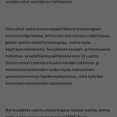
onneksi ollut sentään eri tehtävissä.
Olen ollut täällä koulutuspäällikkönä fysioterapian
koulutusohjelmassa, lehtorina siinä samassa ohjelmassa,
jolloin opetin siellä fysioterapiaa, mutta myös
käyttäytymistieteitä. Sen jälkeen sosiaali- ja terveysalan
tutkimus- ja kehittämispäällikkönä noin 10 vuotta.
Silloin minun tontilleni kuului meidän tutkimus- ja
kehittämishankkeiden lisäksi myös maksullinen
palvelutoiminta ja täydennyskoulutus, mitä nykyään
kutsutaan elinikäiseksi oppimiseksi.
Nyt kuudetta vuotta yliopettajana. Kolme vuotta, kohta
neljä vuotta tulee täyteen tässä YAMK-KeJo-