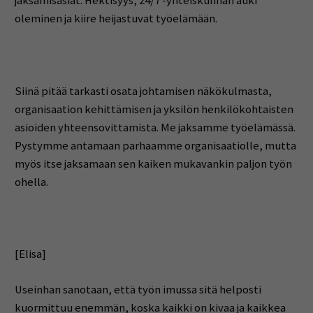
jaksamisasiat. Hektisyys, 24/7 -yhteiskunnan auki
oleminen ja kiire heijastuvat työelämään.
Siinä pitää tarkasti osata johtamisen näkökulmasta,
organisaation kehittämisen ja yksilön henkilökohtaisten
asioiden yhteensovittamista. Me jaksamme työelämässä.
Pystymme antamaan parhaamme organisaatiolle, mutta
myös itse jaksamaan sen kaiken mukavankin paljon työn
ohella.
[Elisa]
Useinhan sanotaan, että työn imussa sitä helposti
kuormittuu enemmän, koska kaikki on kivaa ja kaikkea