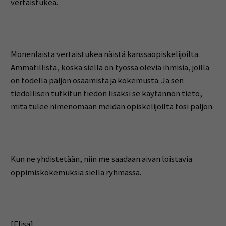
vertaistukea.
Monenlaista vertaistukea näistä kanssaopiskelijoilta.
Ammatillista, koska siellä on työssä olevia ihmisiä, joilla
on todella paljon osaamista ja kokemusta. Ja sen
tiedollisen tutkitun tiedon lisäksi se käytännön tieto,
mitä tulee nimenomaan meidän opiskelijoilta tosi paljon.
Kun ne yhdistetään, niin me saadaan aivan loistavia
oppimiskokemuksia siellä ryhmässä.
[Elisa]