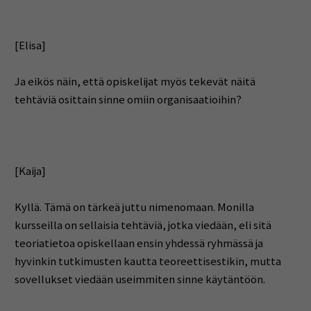
[Elisa]
Ja eikös näin, että opiskelijat myös tekevät näitä
tehtäviä osittain sinne omiin organisaatioihin?
[Kaija]
Kyllä. Tämä on tärkeä juttu nimenomaan. Monilla
kursseilla on sellaisia tehtäviä, jotka viedään, eli sitä
teoriatietoa opiskellaan ensin yhdessä ryhmässä ja
hyvinkin tutkimusten kautta teoreettisestikin, mutta
sovellukset viedään useimmiten sinne käytäntöön.