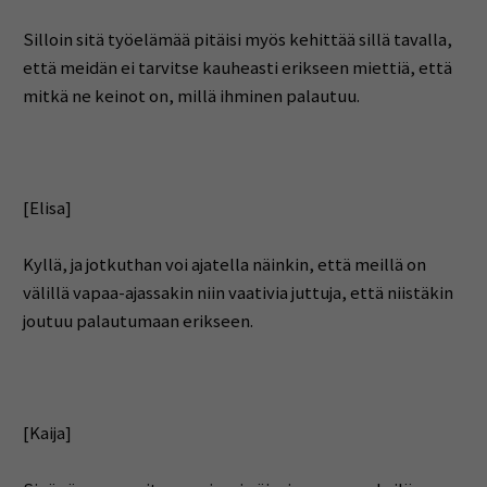
Silloin sitä työelämää pitäisi myös kehittää sillä tavalla,
että meidän ei tarvitse kauheasti erikseen miettiä, että
mitkä ne keinot on, millä ihminen palautuu.
[Elisa]
Kyllä, ja jotkuthan voi ajatella näinkin, että meillä on
välillä vapaa-ajassakin niin vaativia juttuja, että niistäkin
joutuu palautumaan erikseen.
[Kaija]