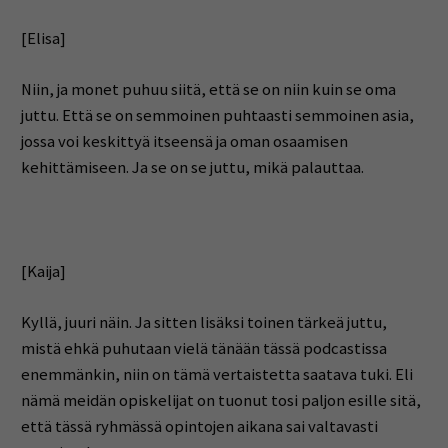
[Elisa]
Niin, ja monet puhuu siitä, että se on niin kuin se oma
juttu. Että se on semmoinen puhtaasti semmoinen asia,
jossa voi keskittyä itseensä ja oman osaamisen
kehittämiseen. Ja se on se juttu, mikä palauttaa.
[Kaija]
Kyllä, juuri näin. Ja sitten lisäksi toinen tärkeä juttu,
mistä ehkä puhutaan vielä tänään tässä podcastissa
enemmänkin, niin on tämä vertaistetta saatava tuki. Eli
nämä meidän opiskelijat on tuonut tosi paljon esille sitä,
että tässä ryhmässä opintojen aikana sai valtavasti