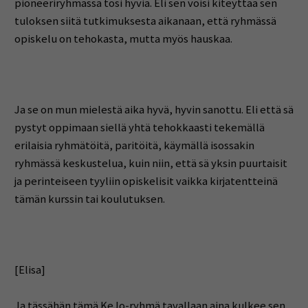
pioneeriryhmässä tosi hyviä. Eli sen voisi kiteyttää sen
tuloksen siitä tutkimuksesta aikanaan, että ryhmässä
opiskelu on tehokasta, mutta myös hauskaa.
Ja se on mun mielestä aika hyvä, hyvin sanottu. Eli että sä
pystyt oppimaan siellä yhtä tehokkaasti tekemällä
erilaisia ryhmätöitä, paritöitä, käymällä isossakin
ryhmässä keskustelua, kuin niin, että sä yksin puurtaisit
ja perinteiseen tyyliin opiskelisit vaikka kirjatentteinä
tämän kurssin tai koulutuksen.
[Elisa]
Ja tässähän tämä KeJo-ryhmä tavallaan aina kulkee sen