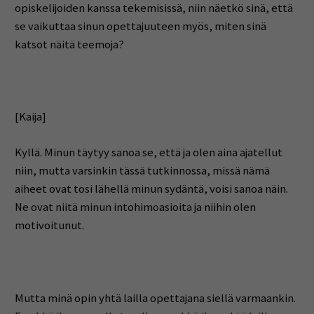
opiskelijoiden kanssa tekemisissä, niin näetkö sinä, että
se vaikuttaa sinun opettajuuteen myös, miten sinä
katsot näitä teemoja?
[Kaija]
Kyllä. Minun täytyy sanoa se, että ja olen aina ajatellut
niin, mutta varsinkin tässä tutkinnossa, missä nämä
aiheet ovat tosi lähellä minun sydäntä, voisi sanoa näin.
Ne ovat niitä minun intohimoasioita ja niihin olen
motivoitunut.
Mutta minä opin yhtä lailla opettajana siellä varmaankin.