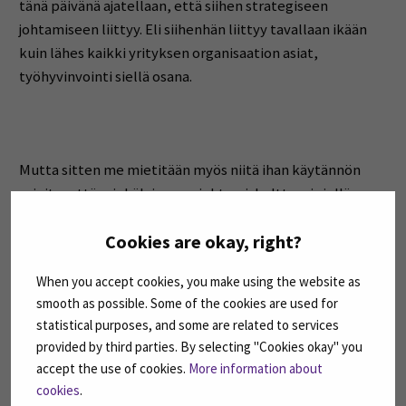
tänä päivänä ajatellaan, että siihen strategiseen
johtamiseen liittyy. Eli siihenhän liittyy tavallaan ikään
kuin lähes kaikki yrityksen organisaation asiat,
työhyvinvointi siellä osana.
Mutta sitten me mietitään myös niitä ihan käytännön
asioita, että minkälainen se johtamiskulttuuri siellä on
siellä organisaatiossa. Sitten me katsotaan vähän
Cookies are okay, right?
tulevaisuuteen, minkälaista tulevaisuuden johtamista
tarvitaan. Sitten myös osittain tällaista talouden, vähän
When you accept cookies, you make using the website as
niin kuin bisneksen johtamista.
smooth as possible. Some of the cookies are used for
statistical purposes, and some are related to services
provided by third parties. By selecting "Cookies okay" you
accept the use of cookies.
More information about
Ja sitten asiantuntijuuden ja osaamisen johtamista. Tässä
cookies
.
nyt niitä teemoja päällimmäisenä. Ja niihin mahtuu tosi