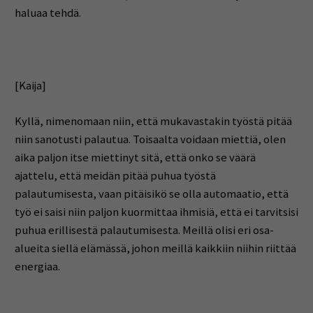
haluaa tehdä.
[Kaija]
Kyllä, nimenomaan niin, että mukavastakin työstä pitää
niin sanotusti palautua. Toisaalta voidaan miettiä, olen
aika paljon itse miettinyt sitä, että onko se väärä
ajattelu, että meidän pitää puhua työstä
palautumisesta, vaan pitäisikö se olla automaatio, että
työ ei saisi niin paljon kuormittaa ihmisiä, että ei tarvitsisi
puhua erillisestä palautumisesta. Meillä olisi eri osa-
alueita siellä elämässä, johon meillä kaikkiin niihin riittää
energiaa.