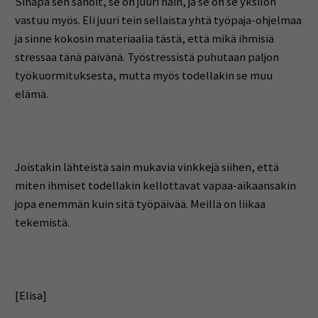
Sinäpä sen sanoit, se on juuri näin, ja se on se yksilön
vastuu myös. Eli juuri tein sellaista yhtä työpaja-ohjelmaa
ja sinne kokosin materiaalia tästä, että mikä ihmisiä
stressaa tänä päivänä. Työstressistä puhutaan paljon
työkuormituksesta, mutta myös todellakin se muu
elämä.
Joistakin lähteistä sain mukavia vinkkejä siihen, että
miten ihmiset todellakin kellottavat vapaa-aikaansakin
jopa enemmän kuin sitä työpäivää. Meillä on liikaa
tekemistä.
[Elisa]