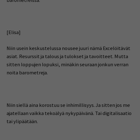
barometreissa.
[Elisa]
Niin usein keskustelussa nousee juuri nämä Excelöitävät
asiat. Resurssit ja talous ja tulokset ja tavoitteet. Mutta
sitten loppujen lopuksi, minäkin seuraan jonkun verran
noita barometreja.
Niin siellä aina korostuu se inhimillisyys. Ja sitten jos me
ajatellaan vaikka tekoälyä nykypäivänä. Tai digitalisaatio
tai ylipäätään.