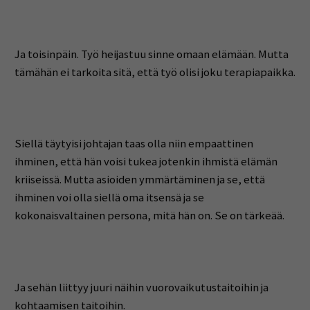
Ja toisinpäin. Työ heijastuu sinne omaan elämään. Mutta
tämähän ei tarkoita sitä, että työ olisi joku terapiapaikka.
Siellä täytyisi johtajan taas olla niin empaattinen
ihminen, että hän voisi tukea jotenkin ihmistä elämän
kriiseissä. Mutta asioiden ymmärtäminen ja se, että
ihminen voi olla siellä oma itsensä ja se
kokonaisvaltainen persona, mitä hän on. Se on tärkeää.
Ja sehän liittyy juuri näihin vuorovaikutustaitoihin ja
kohtaamisen taitoihin.