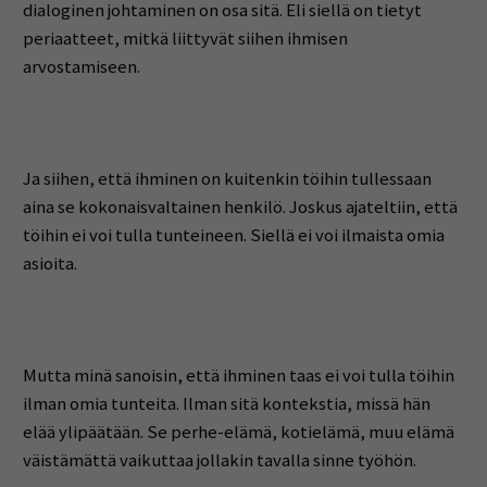
dialoginen johtaminen on osa sitä. Eli siellä on tietyt
periaatteet, mitkä liittyvät siihen ihmisen
arvostamiseen.
Ja siihen, että ihminen on kuitenkin töihin tullessaan
aina se kokonaisvaltainen henkilö. Joskus ajateltiin, että
töihin ei voi tulla tunteineen. Siellä ei voi ilmaista omia
asioita.
Mutta minä sanoisin, että ihminen taas ei voi tulla töihin
ilman omia tunteita. Ilman sitä kontekstia, missä hän
elää ylipäätään. Se perhe-elämä, kotielämä, muu elämä
väistämättä vaikuttaa jollakin tavalla sinne työhön.