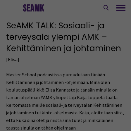
Siirry
sisältöön
Avaa
SeAMK TALK: Sosiaali- ja
terveysala ylempi AMK –
Kehittäminen ja johtaminen
[Elisa]
Master School podcastissa pureudutaan tänään
Kehittäminen ja johtaminen -ohjelmaan. Minä olen
koulutuspäällikkö Elisa Kannasto ja tänään minulla on
tämän ohjelman YAMK yliopettaja Kaija Loppela täällä
kertomassa meille sosiaali- ja terveysalan Kehittäminen
ja johtaminen tutkinto-ohjelmasta. Kaija, aloitetaan siitä,
että kuka sinä olet ja mistä sinä tulet ja minkälainen
tausta sinulla on tähän ohjelmaan.