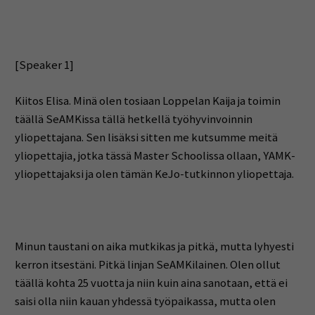
[Speaker 1]
Kiitos Elisa. Minä olen tosiaan Loppelan Kaija ja toimin
täällä SeAMKissa tällä hetkellä työhyvinvoinnin
yliopettajana. Sen lisäksi sitten me kutsumme meitä
yliopettajia, jotka tässä Master Schoolissa ollaan, YAMK-
yliopettajaksi ja olen tämän KeJo-tutkinnon yliopettaja.
Minun taustani on aika mutkikas ja pitkä, mutta lyhyesti
kerron itsestäni. Pitkä linjan SeAMKilainen. Olen ollut
täällä kohta 25 vuotta ja niin kuin aina sanotaan, että ei
saisi olla niin kauan yhdessä työpaikassa, mutta olen