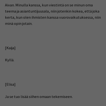
Aivan. Minulla kanssa, kun viestintä on se minun oma
teema ja asiantuntijuusala, niin jotenkin kokea, että joka
kerta, kun olen ihmisten kanssa vuorovaikutuksessa, niin
minä opin jotain.
[Kaija]
Kyllä.
[Elisa]
Ja se tuo lisää siihen omaan tekemiseen.