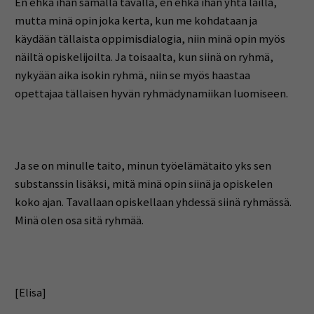
En ehkä ihan samalla tavalla, en ehkä ihan yhtä lailla,
mutta minä opin joka kerta, kun me kohdataan ja
käydään tällaista oppimisdialogia, niin minä opin myös
näiltä opiskelijoilta. Ja toisaalta, kun siinä on ryhmä,
nykyään aika isokin ryhmä, niin se myös haastaa
opettajaa tällaisen hyvän ryhmädynamiikan luomiseen.
Ja se on minulle taito, minun työelämätaito yks sen
substanssin lisäksi, mitä minä opin siinä ja opiskelen
koko ajan. Tavallaan opiskellaan yhdessä siinä ryhmässä.
Minä olen osa sitä ryhmää.
[Elisa]