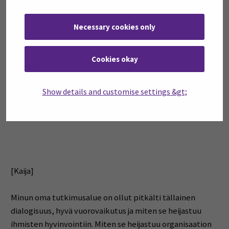
monenlaisia asioita sinne sisälle.
Necessary cookies only
Cookies okay
[Elisa]
Kyllä. Mainitsit tuossa tuon tulevaisuuden. Mikä on sinun
Show details and customise settings &gt;
näkemys siitä, mitä tulevaisuuden johtamisessa pitää
ottaa huomioon?
[Kaija]
Minun oma tutkimusalue on ollut pitkälti tällainen
dialogisuus, hyvä vuorovaikutus ja miten se heijastuu
ihmisten hyvinvointiin. Miten se heijastuu organisaation