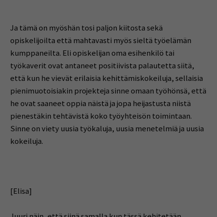
Ja tämä on myöshän tosi paljon kiitosta sekä
opiskelijoilta että mahtavasti myös sieltä työelämän
kumppaneilta. Eli opiskelijan oma esihenkilö tai
työkaverit ovat antaneet positiivista palautetta siitä,
että kun he vievät erilaisia kehittämiskokeiluja, sellaisia
pienimuotoisiakin projekteja sinne omaan työhönsä, että
he ovat saaneet oppia näistä ja jopa heijastusta niistä
pienestäkin tehtävistä koko työyhteisön toimintaan.
Sinne on viety uusia työkaluja, uusia menetelmiä ja uusia
kokeiluja.
[Elisa]
Juuri näin, että siinä samalla kun tässä kehitetään