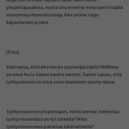
yliopettajuudessa, mutta sitä ennen jo minä opetin täällä
muutamia johtamiskursseja. Aika pitkän linjan
kejolainenkin jo olen.
[Elisa]
Voisi sanoa, että aika monta opiskelijaa täällä YAMKissa
on sinun KeJo-käsien kautta mennyt. Sanoit tuossa, että
työhyvinvointi on ollut sinun keskeinen teema näissä.
Työhyvinvoinnin yliopettajani, mitkä teemat mielestäsi
työhyvinvoinnissa on nyt tärkeitä? Mikä
työhyvinvoinnissa puhuttaa tällä hetkellä?