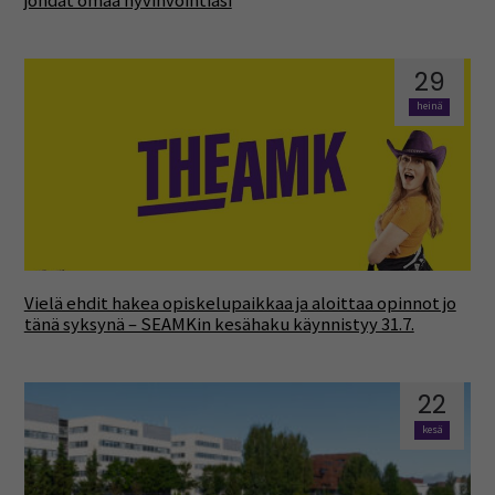
johdat omaa hyvinvointiasi
29
heinä
Vielä ehdit hakea opiskelupaikkaa ja aloittaa opinnot jo
tänä syksynä – SEAMKin kesähaku käynnistyy 31.7.
22
kesä