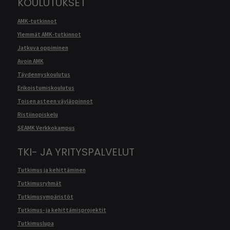
KOULUTUKSET
AMK-tutkinnot
Ylemmät AMK-tutkinnot
Jatkuva oppiminen
Avoin AMK
Täydennyskoulutus
Erikoistumiskoulutus
Toisen asteen väyläopinnot
Ristiinopiskelu
SEAMK Verkkokampus
TKI- JA YRITYSPALVELUT
Tutkimus ja kehittäminen
Tutkimusryhmät
Tutkimusympäristöt
Tutkimus- ja kehittämisprojektit
Tutkimuslupa