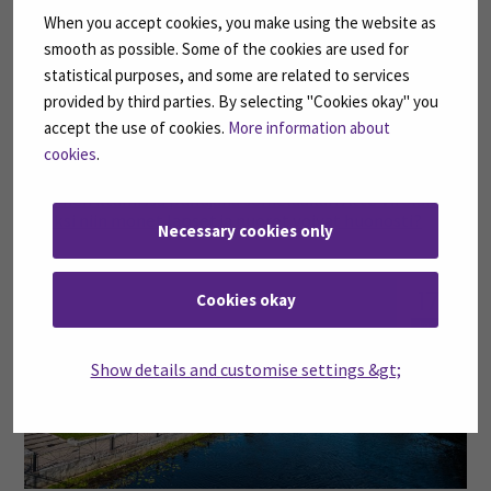
elo
When you accept cookies, you make using the website as
smooth as possible. Some of the cookies are used for
statistical purposes, and some are related to services
provided by third parties. By selecting "Cookies okay" you
accept the use of cookies.
More information about
cookies
.
Avoimen iltamissa puhujana somelääkäri Atte Virolainen
- miksi niin monet lapset ja nuoret voivat huonosti?
Necessary cookies only
17
Cookies okay
kesä
Show details and customise settings &gt;