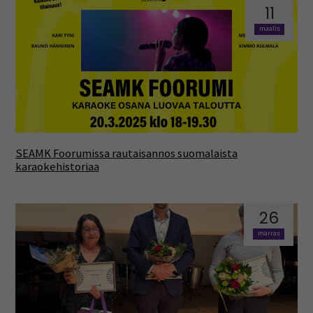
11
maalis
SEAMK Foorumissa rautaisannos suomalaista
karaokehistoriaa
26
marras