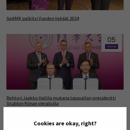
SeAMK palkitsi Vuoden tekijät 2024
05
marras
Rehtori Jaakko Hallila mukana tasavallan presidentti
Stubbin Kiinan vierailulla
Cookies are okay, right?
07