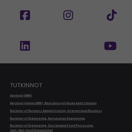
Seuraa meitä sosiaalisessa mediassa: SEAMK
Seuraa meitä sosiaalise
Seu
Seuraa meitä sosiaalisessa mediassa: SEAMK 
Seu
TUTKINNOT
Agrologi (AMK)
Agrologi (ylempi AMK), Maatalousyrityksen kehittäminen
Bachelor of Business Administration, International Business
Bachelor of Engineering, Automation Engineering
Bachelor of Engineering, Sustainable Food Processing,
(ent. Agri-food Engineering)