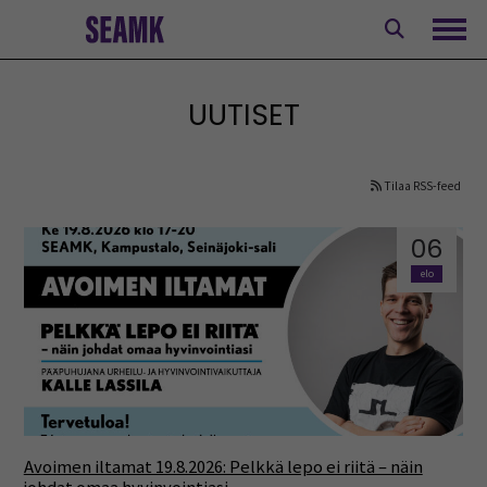
Siirry
sisältöön
Avaa
UUTISET
Tilaa RSS-feed
06
elo
Avoimen iltamat 19.8.2026: Pelkkä lepo ei riitä – näin