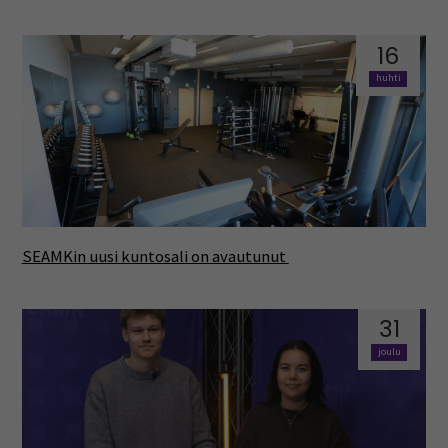
16
huhti
SEAMKin uusi kuntosali on avautunut
31
joulu