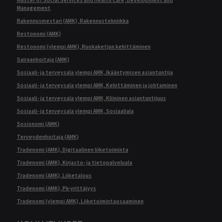
Management
Rakennusmestari (AMK), Rakennustekniikka
Restonomi (AMK)
Restonomi (ylempi AMK), Ruokaketjun kehittäminen
Sairaanhoitaja (AMK)
Sosiaali- ja terveysala ylempi AMK, Ikääntymisen asiantuntija
Sosiaali- ja terveysala ylempi AMK, Kehittäminen ja johtaminen
Sosiaali- ja terveysala ylempi AMK, Kliininen asiantuntijuus
Sosiaali- ja terveysala ylempi AMK, Sosiaaliala
Sosionomi (AMK)
Terveydenhoitaja (AMK)
Tradenomi (AMK), Digitaalinen liiketoiminta
Tradenomi (AMK), Kirjasto- ja tietopalveluala
Tradenomi (AMK), Liiketalous
Tradenomi (AMK), Pk-yrittäjyys
Tradenomi (ylempi AMK), Liiketoimintaosaaminen