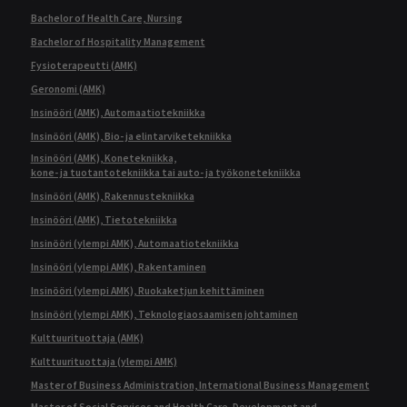
Bachelor of Health Care, Nursing
Bachelor of Hospitality Management
Fysioterapeutti (AMK)
Geronomi (AMK)
Insinööri (AMK), Automaatiotekniikka
Insinööri (AMK), Bio- ja elintarviketekniikka
Insinööri (AMK), Konetekniikka,
kone- ja tuotantotekniikka tai auto- ja työkonetekniikka
Insinööri (AMK), Rakennustekniikka
Insinööri (AMK), Tietotekniikka
Insinööri (ylempi AMK), Automaatiotekniikka
Insinööri (ylempi AMK), Rakentaminen
Insinööri (ylempi AMK), Ruokaketjun kehittäminen
Insinööri (ylempi AMK), Teknologiaosaamisen johtaminen
Kulttuurituottaja (AMK)
Kulttuurituottaja (ylempi AMK)
Master of Business Administration, International Business Management
Master of Social Services and Health Care, Development and