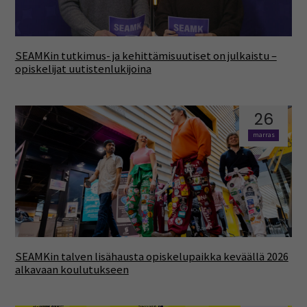
SEAMKin tutkimus- ja kehittämisuutiset on julkaistu –
opiskelijat uutistenlukijoina
26
marras
SEAMKin talven lisähausta opiskelupaikka keväällä 2026
alkavaan koulutukseen