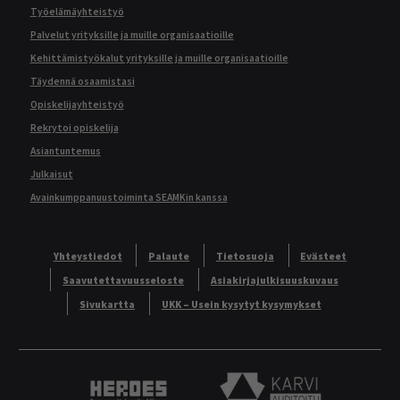
Työelämäyhteistyö
Palvelut yrityksille ja muille organisaatioille
Kehittämistyökalut yrityksille ja muille organisaatioille
Täydennä osaamistasi
Opiskelijayhteistyö
Rekrytoi opiskelija
Asiantuntemus
Julkaisut
Avainkumppanuustoiminta SEAMKin kanssa
Yhteystiedot
Palaute
Tietosuoja
Evästeet
Saavutettavuusseloste
Asiakirjajulkisuuskuvaus
Sivukartta
UKK – Usein kysytyt kysymykset