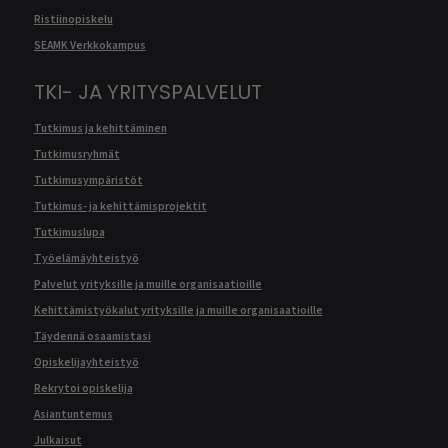
Ristiinopiskelu
SEAMK Verkkokampus
TKI- JA YRITYSPALVELUT
Tutkimus ja kehittäminen
Tutkimusryhmät
Tutkimusympäristöt
Tutkimus- ja kehittämisprojektit
Tutkimuslupa
Työelämäyhteistyö
Palvelut yrityksille ja muille organisaatioille
Kehittämistyökalut yrityksille ja muille organisaatioille
Täydennä osaamistasi
Opiskelijayhteistyö
Rekrytoi opiskelija
Asiantuntemus
Julkaisut