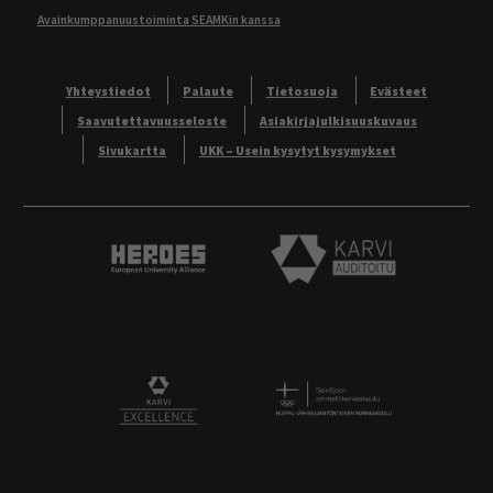
Avainkumppanuustoiminta SEAMKin kanssa
Yhteystiedot
Palaute
Tietosuoja
Evästeet
Saavutettavuusseloste
Asiakirjajulkisuuskuvaus
Sivukartta
UKK – Usein kysytyt kysymykset
Heroes European University Alliance logo
Karvi Auditoitu logo
Logo
KARVI Excellence logo.