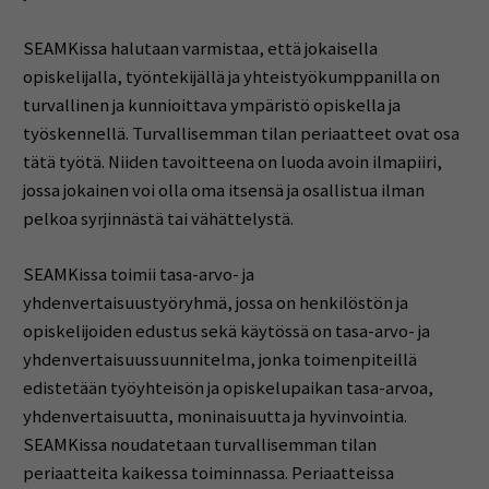
SEAMKissa halutaan varmistaa, että jokaisella
opiskelijalla, työntekijällä ja yhteistyökumppanilla on
turvallinen ja kunnioittava ympäristö opiskella ja
työskennellä. Turvallisemman tilan periaatteet ovat osa
tätä työtä. Niiden tavoitteena on luoda avoin ilmapiiri,
jossa jokainen voi olla oma itsensä ja osallistua ilman
pelkoa syrjinnästä tai vähättelystä.
SEAMKissa toimii tasa-arvo- ja
yhdenvertaisuustyöryhmä, jossa on henkilöstön ja
opiskelijoiden edustus sekä käytössä on tasa-arvo- ja
yhdenvertaisuussuunnitelma, jonka toimenpiteillä
edistetään työyhteisön ja opiskelupaikan tasa-arvoa,
yhdenvertaisuutta, moninaisuutta ja hyvinvointia.
SEAMKissa noudatetaan turvallisemman tilan
periaatteita kaikessa toiminnassa. Periaatteissa