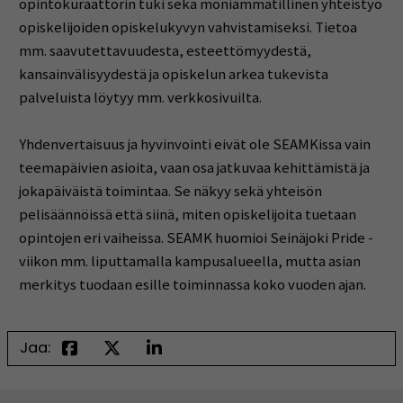
opintokuraattorin tuki sekä moniammatillinen yhteistyö
opiskelijoiden opiskelukyvyn vahvistamiseksi. Tietoa
mm. saavutettavuudesta, esteettömyydestä,
kansainvälisyydestä ja opiskelun arkea tukevista
palveluista löytyy mm. verkkosivuilta.
Yhdenvertaisuus ja hyvinvointi eivät ole SEAMKissa vain
teemapäivien asioita, vaan osa jatkuvaa kehittämistä ja
jokapäiväistä toimintaa. Se näkyy sekä yhteisön
pelisäännöissä että siinä, miten opiskelijoita tuetaan
opintojen eri vaiheissa. SEAMK huomioi Seinäjoki Pride -
viikon mm. liputtamalla kampusalueella, mutta asian
merkitys tuodaan esille toiminnassa koko vuoden ajan.
Jaa: