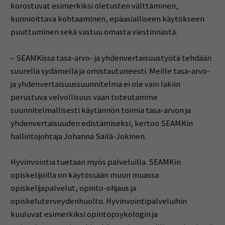
korostuvat esimerkiksi oletusten välttäminen,
kunnioittava kohtaaminen, epäasialliseen käytökseen
puuttuminen sekä vastuu omasta viestinnästä.
– SEAMKissa tasa-arvo- ja yhdenvertaisuustyötä tehdään
suurella sydämellä ja omistautuneesti. Meille tasa-arvo-
ja yhdenvertaisuussuunnitelma ei ole vain lakiin
perustuva velvollisuus vaan toteutamme
suunnitelmallisesti käytännön toimia tasa-arvon ja
yhdenvertaisuuden edistämiseksi, kertoo SEAMKin
hallintojohtaja Johanna Säilä-Jokinen.
Hyvinvointia tuetaan myös palveluilla. SEAMKin
opiskelijoilla on käytössään muun muassa
opiskelijapalvelut, opinto-ohjaus ja
opiskeluterveydenhuolto. Hyvinvointipalveluihin
kuuluvat esimerkiksi opintopsykologin ja