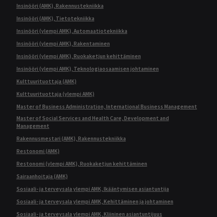
Insinööri (AMK), Rakennustekniikka
Insinööri (AMK), Tietotekniikka
Insinööri (ylempi AMK), Automaatiotekniikka
Insinööri (ylempi AMK), Rakentaminen
Insinööri (ylempi AMK), Ruokaketjun kehittäminen
Insinööri (ylempi AMK), Teknologiaosaamisen johtaminen
Kulttuurituottaja (AMK)
Kulttuurituottaja (ylempi AMK)
Master of Business Administration, International Business Management
Master of Social Services and Health Care, Development and
Management
Rakennusmestari (AMK), Rakennustekniikka
Restonomi (AMK)
Restonomi (ylempi AMK), Ruokaketjun kehittäminen
Sairaanhoitaja (AMK)
Sosiaali- ja terveysala ylempi AMK, Ikääntymisen asiantuntija
Sosiaali- ja terveysala ylempi AMK, Kehittäminen ja johtaminen
Sosiaali- ja terveysala ylempi AMK, Kliininen asiantuntijuus