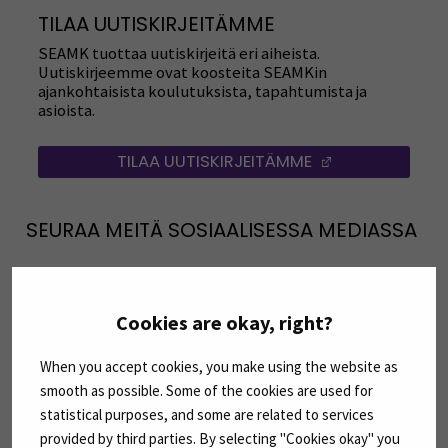
TILAA UUTISKIRJEITÄMME
SEAMK tuottaa uutiskirjeitä eri aiheista.
Uutiskirjeemme ovat koosteita SEAMKin
ajankohtaisista koulutuksista, tapahtumista ja
asioista.
TILAA UUTISKIRJEITÄMME
(AVAUTUU UUT
SEURAA MEITÄ SOSIAALISESSA MEDIASSA
Seuraa meitä sosiaalisessa mediassa: SEAMK
Seuraa meitä sosiaalise
Seu
Cookies are okay, right?
Seuraa meitä sosiaalisessa mediassa: SEAMK 
Seu
When you accept cookies, you make using the website as
smooth as possible. Some of the cookies are used for
statistical purposes, and some are related to services
provided by third parties. By selecting "Cookies okay" you