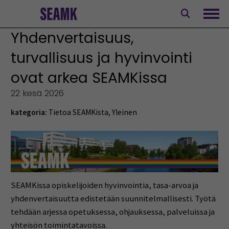
Siirry
sisältöön
Avaa
Yhdenvertaisuus,
turvallisuus ja hyvinvointi
ovat arkea SEAMKissa
22 kesä 2026
kategoria:
Tietoa SEAMKista
,
Yleinen
SEAMKissa opiskelijoiden hyvinvointia, tasa-arvoa ja
yhdenvertaisuutta edistetään suunnitelmallisesti. Työtä
tehdään arjessa opetuksessa, ohjauksessa, palveluissa ja
yhteisön toimintatavoissa.