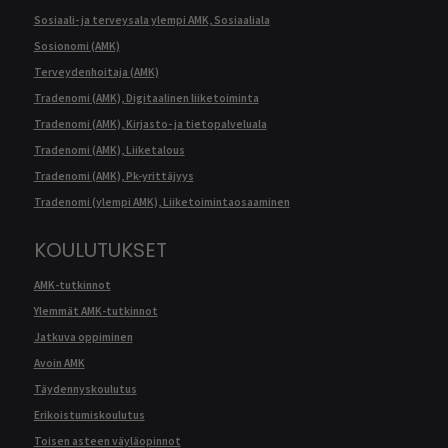
Sosiaali- ja terveysala ylempi AMK, Sosiaaliala
Sosionomi (AMK)
Terveydenhoitaja (AMK)
Tradenomi (AMK), Digitaalinen liiketoiminta
Tradenomi (AMK), Kirjasto- ja tietopalveluala
Tradenomi (AMK), Liiketalous
Tradenomi (AMK), Pk-yrittäjyys
Tradenomi (ylempi AMK), Liiketoimintaosaaminen
KOULUTUKSET
AMK-tutkinnot
Ylemmät AMK-tutkinnot
Jatkuva oppiminen
Avoin AMK
Täydennyskoulutus
Erikoistumiskoulutus
Toisen asteen väyläopinnot