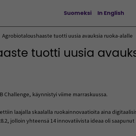
Suomeksi
In English
Vaihda kieltä
Agrobiotaloushaaste tuotti uusia avauksia ruoka-alalle
aste tuotti uusia avauks
AB Challenge, käynnistyi viime marraskuussa.
iin laajalla skaalalla ruokainnovaatioita aina digitaalisi
.2, jolloin yhteensä 14 innovatiivista ideaa oli saapunut 