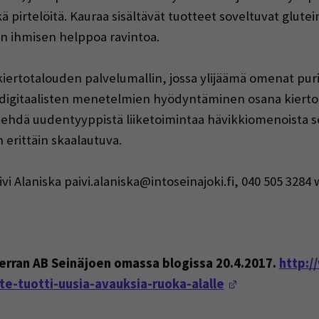
ä pirtelöitä. Kauraa sisältävät tuotteet soveltuvat glut
än ihmisen helppoa ravintoa.
ertotalouden palvelumallin, jossa ylijäämä omenat puri
 digitaalisten menetelmien hyödyntäminen osana kiert
tehdä uudentyyppistä liiketoimintaa hävikkiomenoista 
 erittäin skaalautuva.
äivi Alaniska paivi.alaniska@intoseinajoki.fi, 040 505 3
kerran AB Seinäjoen omassa blogissa 20.4.2017.
http:/
(Avautuu uut
e-tuotti-uusia-avauksia-ruoka-alalle