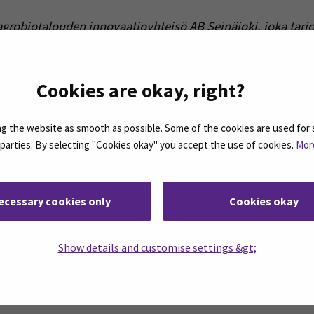
n agrobiotalouden innovaatioyhteisö AB Seinäjoki, joka tarjoa
llisuuden verkottua sekä kehittää ja tätä kautta luoda uusi
Seinäjoki -hanketta, jota hallinnoi Seinäjoen Ammattikork
Cookies are okay, right?
skus ja Helsingin Yliopiston Ruralia-instituutti/ Seinäjo
opan aluekehitysrahastosta ja Seinäjoen kaupungilta. Erit
äätiölle.
 the website as smooth as possible. Some of the cookies are used for 
d parties. By selecting "Cookies okay" you accept the use of cookies.
Mor
ecessary cookies only
Cookies okay
Show details and customise settings &gt;
rjeemme ovat koosteita SEAMKin ajankohtaisista