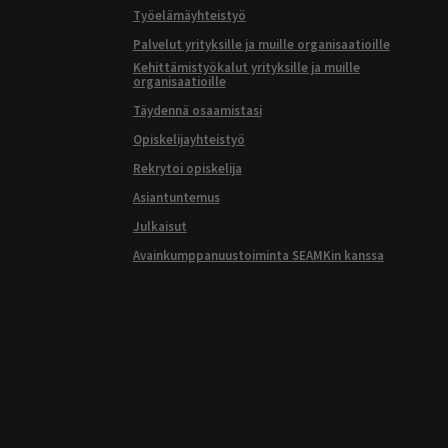
Työelämäyhteistyö
Palvelut yrityksille ja muille organisaatioille
Kehittämistyökalut yrityksille ja muille
organisaatioille
Täydennä osaamistasi
Opiskelijayhteistyö
Rekrytoi opiskelija
Asiantuntemus
Julkaisut
Avainkumppanuustoiminta SEAMKin kanssa