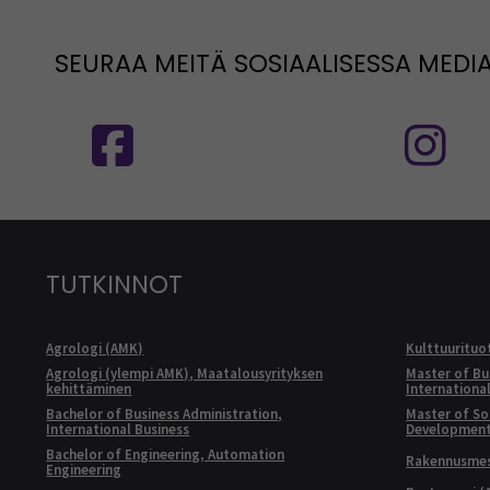
SEURAA MEITÄ SOSIAALISESSA MEDI
Seuraa meitä sosiaalisessa mediassa
S
TUTKINNOT
Agrologi (AMK)
Kulttuurituo
Agrologi (ylempi AMK), Maatalousyrityksen
Master of Bu
kehittäminen
Internationa
Bachelor of Business Administration,
Master of Soc
International Business
Developmen
Bachelor of Engineering, Automation
Rakennusmest
Engineering