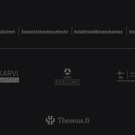
västeet
Saavutettavuusseloste
Asiakirjajulkisuuskuvaus
Si
Alliance logo
Karvi Auditoitu logo
KARVI Excellence logo.
Theseus logo