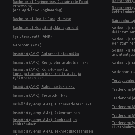
Restonomi (
Bachelor of Engineering, Sustainable Food
Processing,
Restonomi (
(ent. Agri-food Engineering)
kehittämine
Bachelor of Health Care, Nursing
Sairaanhoita
Bachelor of Hospitality Management
Sosiaali- ja 
Ikääntymisen
Fysioterapeutti (AMK)
Sosiaali- ja 
Kehittäminen
Geronomi (AMK)
Sosiaali- ja 
Insinööri (AMK), Automaatiotekniikka
asiantuntijuu
Insinööri (AMK), Bio- ja elintarviketekniikka
Sosiaali- ja 
Insinööri (AMK), Konetekniikka,
Sosionomi (
kone- ja tuotantotekniikka tai auto- ja
työkonetekniikka
Terveydenhoi
Insinööri (AMK), Rakennustekniikka
Tradenomi (A
Insinööri (AMK), Tietotekniikka
Tradenomi (AM
Insinööri (ylempi AMK), Automaatiotekniikka
Tradenomi (A
Insinööri (ylempi AMK), Rakentaminen
Tradenomi (A
Insinööri (ylempi AMK), Ruokaketjun
Tradenomi (y
kehittäminen
Liiketoimint
Insinööri (ylempi AMK), Teknologiaosaamisen