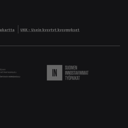
vukartta
UKK – Usein kysytyt kysymykset
Logo
Suomen innostavimmat ty