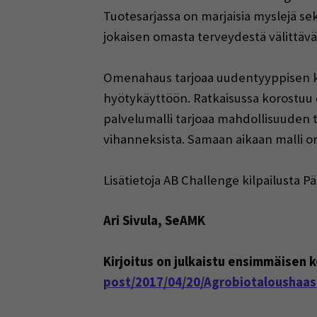
Tuotesarjassa on marjaisia myslejä sek
jokaisen omasta terveydestä välittäv
Omenahaus tarjoaa uudentyyppisen ki
hyötykäyttöön. Ratkaisussa korostuu
palvelumalli tarjoaa mahdollisuuden 
vihanneksista. Samaan aikaan malli on
Lisätietoja AB Challenge kilpailusta P
Ari Sivula, SeAMK
Kirjoitus on julkaistu ensimmäisen 
post/2017/04/20/Agrobiotaloushaast