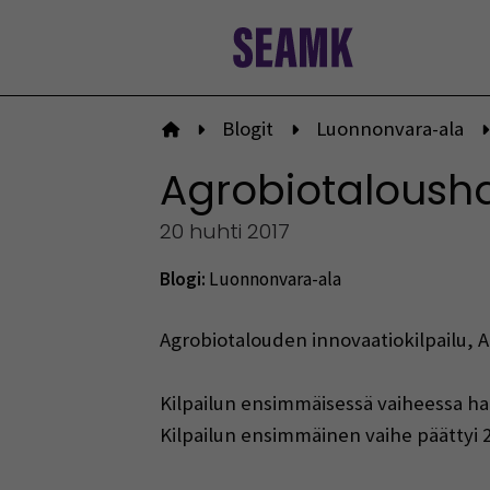
Siirry
sisältöön
Blogit
Luonnonvara-ala
Etusivulle
Agrobiotalousha
20 huhti 2017
Blogi:
Luonnonvara-ala
Agrobiotalouden innovaatiokilpailu, 
Kilpailun ensimmäisessä vaiheessa haett
Kilpailun ensimmäinen vaihe päättyi 28