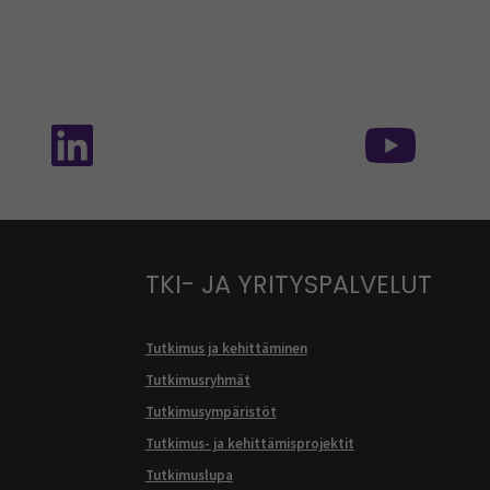
isessa mediassa: SEAMK - TikTok
Seuraa meitä sosiaalisessa mediassa: SEA
Seur
TKI- JA YRITYSPALVELUT
Tutkimus ja kehittäminen
Tutkimusryhmät
Tutkimusympäristöt
Tutkimus- ja kehittämisprojektit
Tutkimuslupa