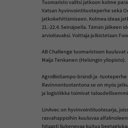
Tuomaristo valitsi jatkoon kolme par
Vatsan hyvinvointituoteperhe sekä Ome
jatkokehittämiseen. Kolmea ideaa jatk
21.-22.4. Seinäjoella. Tämän jälkeen i
arvioitavaksi. Voittaja julkistetaan F
AB Challenge tuomaristoon kuuluvat as
Maija Tenkanen (Helsingin yliopisto).
AgroBioSampo-brändi ja -tuoteperhe tu
Ravinnontuotantona se on myös jatkuvaa
ja logistiikka toimivat taloudellise
LinAvec on hyvinvointituotesarja, joi
rasvahappoihin kuuluvaa alfalinoleeni
hitaasti liukenevaa kuitua beetaglukaa