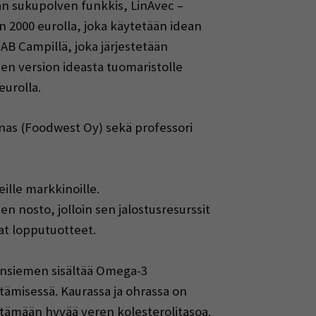
an sukupolven funkkis, LinAvec –
 2000 eurolla, joka käytetään idean
AB Campillä, joka järjestetään
isen version ideasta tuomaristolle
eurolla.
nnas (Foodwest Oy) sekä professori
ille markkinoille.
n nosto, jolloin sen jalostusresurssit
at lopputuotteet.
vansiemen sisältää Omega-3
tämisessä. Kaurassa ja ohrassa on
pitämään hyvää veren kolesterolitasoa.