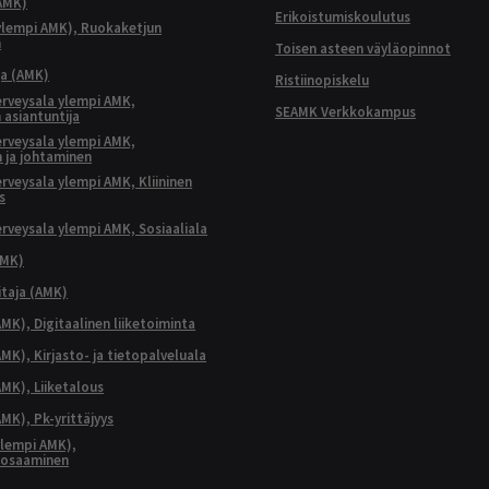
AMK)
Erikoistumiskoulutus
ylempi AMK), Ruokaketjun
n
Toisen asteen väyläopinnot
ja (AMK)
Ristiinopiskelu
terveysala ylempi AMK,
SEAMK Verkkokampus
 asiantuntija
terveysala ylempi AMK,
 ja johtaminen
terveysala ylempi AMK, Kliininen
s
terveysala ylempi AMK, Sosiaaliala
AMK)
taja (AMK)
MK), Digitaalinen liiketoiminta
K), Kirjasto- ja tietopalveluala
MK), Liiketalous
MK), Pk-yrittäjyys
lempi AMK),
aosaaminen