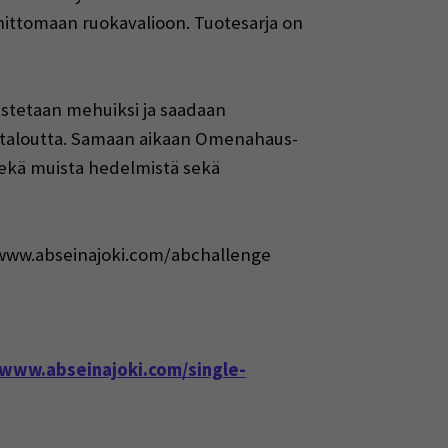
einittomaan ruokavalioon. Tuotesarja on
stetaan mehuiksi ja saadaan
otaloutta. Samaan aikaan Omenahaus-
sekä muista hedelmistä sekä
284 www.abseinajoki.com/abchallenge
/www.abseinajoki.com/single-
een ikkunaan)