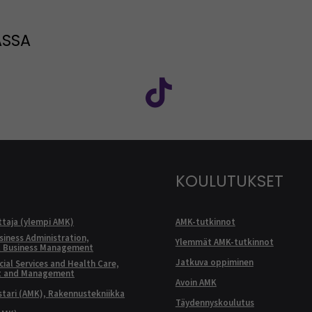
ASSA
: SEAMK - Facebook
euraa meitä sosiaalisessa mediassa: SEAMK - Instagram
Seuraa meitä sosiaal
KOULUTUKSET
ttaja (ylempi AMK)
AMK-tutkinnot
siness Administration,
Ylemmät AMK-tutkinnot
l Business Management
Jatkuva oppiminen
ial Services and Health Care,
t and Management
Avoin AMK
ari (AMK), Rakennustekniikka
Täydennyskoulutus