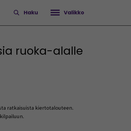
Haku
Valikko
Avaa valikko
ia ruoka-alalle
sta ratkaisuista kiertotalouteen.
kilpailuun.