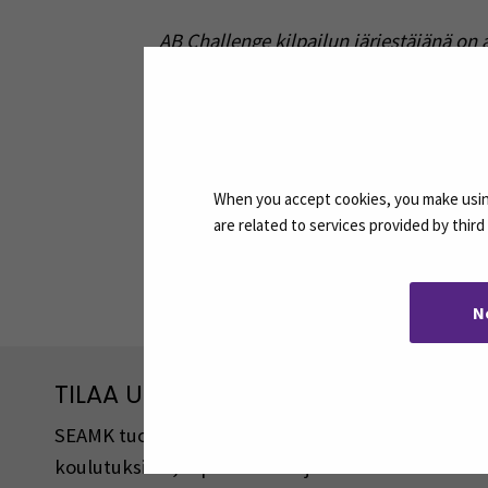
AB Challenge kilpailun järjestäjänä o
kehittäjille ja muille toimijoille mahdo
liiketoimintaansa. Kilpailu on osa AB 
toimii Into Seinäjoki Oy, Luonnonvarake
rahoituksensa Pirkanmaan liitosta, Euro
kuuluu Etelä-Pohjanmaan korkeakoulus
When you accept cookies, you make using
are related to services provided by thir
Jaa:
N
TILAA UUTISKIRJEITÄMME
SEAMK tuottaa uutiskirjeitä eri aiheista. Uutiski
koulutuksista, tapahtumista ja asioista.