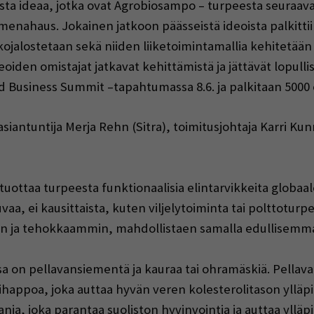
asta ideaa, jotka ovat Agrobiosampo – turpeesta seuraav
nahaus. Jokainen jatkoon päässeistä ideoista palkittiin
ojalostetaan sekä niiden liiketoimintamallia kehitetään 
deoiden omistajat jatkavat kehittämistä ja jättävät lopull
ood Business Summit –tapahtumassa 8.6. ja palkitaan 5000 
iantuntija Merja Rehn (Sitra), toimitusjohtaja Karri Ku
ottaa turpeesta funktionaalisia elintarvikkeita globaale
, ei kausittaista, kuten viljelytoiminta tai polttoturpee
mmin ja tehokkaammin, mahdollistaen samalla edullisemm
ssa on pellavansiementä ja kauraa tai ohramäskiä. Pella
happoa, joka auttaa hyvän veren kolesterolitason ylläpi
nia, joka parantaa suoliston hyvinvointia ja auttaa yllä