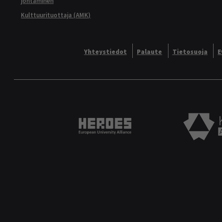
johtaminen
Kulttuurituottaja (AMK)
Yhteystiedot
Palaute
Tietosuoja
E
Heroes European University 