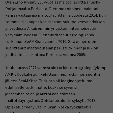
Olen Erno Kivijärvi, 36-vuotias maitotilayrittäjä Keski-
Pohjanmaalta Perhosta. Olemme toimineet vaimoni
kanssa vastaavina maitotilayrittäjinä vuodesta 2014, kun
teimme tilakaupat kotitilastani sukupolvenvaihdoksen
yhteydessä. Aikaisemmin yritystoimintaa hoidettiin
yhtymämuodossa. Olen suorittanut agrologi (amk) -
tutkinnon SeAMKissa vuonna 2010. Sitä ennen olen
suorittanut maatalousalan perustutkinnon ja lukion
yhdistelmätutkintona Perhossa vuonna 2005.
Joulukuussa 2021 valmistuin tutkintoon agrologi (ylempi
AMK), Ruokaketjun kehittäminen. Tutkinnon suoritin
jälleen SeaMKissa. Tutkinto oli looginen jatkumo
edelliselle tutkinnolle, koska se syvensi
johtamistaitojani ja auttoi kehittämään
maitotilayritystäni. Opiskelun aloitin syksyllä 2018.
Opiskelut ”venyivät” hiukan, koska työkiireet ja