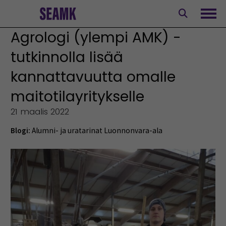
Siirry
sisältöön
Avaa
Agrologi (ylempi AMK) -
tutkinnolla lisää
kannattavuutta omalle
maitotilayritykselle
21 maalis 2022
Blogi:
Alumni- ja uratarinat
Luonnonvara-ala