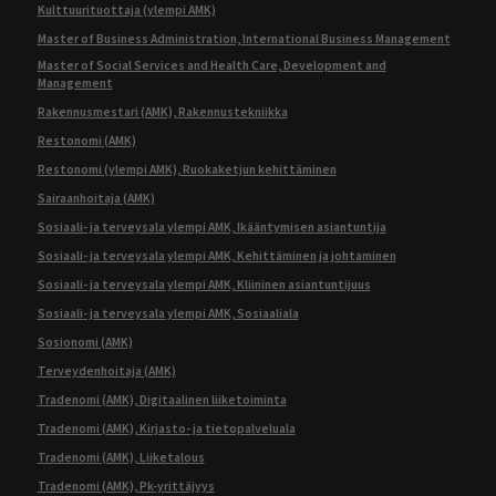
Kulttuurituottaja (ylempi AMK)
Master of Business Administration, International Business Management
Master of Social Services and Health Care, Development and
Management
Rakennusmestari (AMK), Rakennustekniikka
Restonomi (AMK)
Restonomi (ylempi AMK), Ruokaketjun kehittäminen
Sairaanhoitaja (AMK)
Sosiaali- ja terveysala ylempi AMK, Ikääntymisen asiantuntija
Sosiaali- ja terveysala ylempi AMK, Kehittäminen ja johtaminen
Sosiaali- ja terveysala ylempi AMK, Kliininen asiantuntijuus
Sosiaali- ja terveysala ylempi AMK, Sosiaaliala
Sosionomi (AMK)
Terveydenhoitaja (AMK)
Tradenomi (AMK), Digitaalinen liiketoiminta
Tradenomi (AMK), Kirjasto- ja tietopalveluala
Tradenomi (AMK), Liiketalous
Tradenomi (AMK), Pk-yrittäjyys