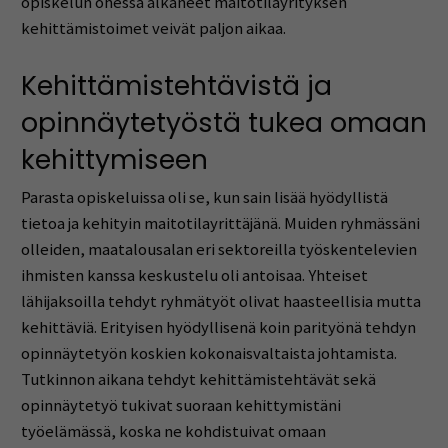
opiskelun ohessa alkaneet maitotilayrityksen
kehittämistoimet veivät paljon aikaa.
Kehittämistehtävistä ja
opinnäytetyöstä tukea omaan
kehittymiseen
Parasta opiskeluissa oli se, kun sain lisää hyödyllistä
tietoa ja kehityin maitotilayrittäjänä. Muiden ryhmässäni
olleiden, maatalousalan eri sektoreilla työskentelevien
ihmisten kanssa keskustelu oli antoisaa. Yhteiset
lähijaksoilla tehdyt ryhmätyöt olivat haasteellisia mutta
kehittäviä. Erityisen hyödyllisenä koin parityönä tehdyn
opinnäytetyön koskien kokonaisvaltaista johtamista.
Tutkinnon aikana tehdyt kehittämistehtävät sekä
opinnäytetyö tukivat suoraan kehittymistäni
työelämässä, koska ne kohdistuivat omaan