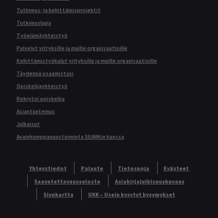
Tutkimus- ja kehittämisprojektit
Tutkimuslupa
Työelämäyhteistyö
Palvelut yrityksille ja muille organisaatioille
Kehittämistyökalut yrityksille ja muille organisaatioille
Täydennä osaamistasi
Opiskelijayhteistyö
Rekrytoi opiskelija
Asiantuntemus
Julkaisut
Avainkumppanuustoiminta SEAMKin kanssa
Yhteystiedot
Palaute
Tietosuoja
Evästeet
Saavutettavuusseloste
Asiakirjajulkisuuskuvaus
Sivukartta
UKK – Usein kysytyt kysymykset