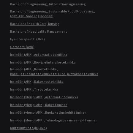
Bachelor of Engineering, Automation Engineering
Bachelor of Engineering, Sustainable Food Processing,
(ent. Agri-food Engineering)
Bachelor of Health Care, Nursing
Bachelor of Hospitality Management
Fysioterapeutti (AMK)
Geronomi (AMK)
Insinööri (AMK), Automaatiotekniikka
Insinööri (AMK), Bio- ja elintarviketekniikka
Insinööri (AMK), Konetekniikka,
kone- ja tuotantotekniikka tai auto- ja työkonetekniikka
Insinööri (AMK), Rakennustekniikka
Insinööri (AMK), Tietotekniikka
Insinööri (ylempi AMK), Automaatiotekniikka
Insinööri (ylempi AMK), Rakentaminen
Insinööri (ylempi AMK), Ruokaketjun kehittäminen
Insinööri (ylempi AMK), Teknologiaosaamisen johtaminen
Kulttuurituottaja (AMK)