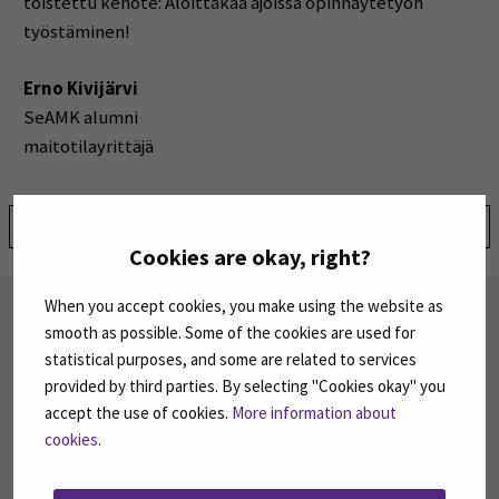
toistettu kehote: Aloittakaa ajoissa opinnäytetyön
työstäminen!
Erno Kivijärvi
SeAMK alumni
maitotilayrittäjä
Jaa:
Cookies are okay, right?
When you accept cookies, you make using the website as
TILAA UUTISKIRJEITÄMME
smooth as possible. Some of the cookies are used for
SEAMK tuottaa uutiskirjeitä eri aiheista.
statistical purposes, and some are related to services
Uutiskirjeemme ovat koosteita SEAMKin
provided by third parties. By selecting "Cookies okay" you
ajankohtaisista koulutuksista, tapahtumista ja
accept the use of cookies.
More information about
asioista.
cookies
.
TILAA UUTISKIRJEITÄMME
(AVAUTUU UUT