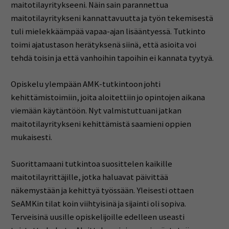
maitotilayritykseeni. Näin sain parannettua
maitotilayritykseni kannattavuutta ja työn tekemisestä
tuli mielekkäämpää vapaa-ajan lisääntyessä. Tutkinto
toimi ajatustason herätyksenä siinä, että asioita voi
tehdä toisin ja että vanhoihin tapoihin ei kannata tyytyä.
Opiskelu ylempään AMK-tutkintoon johti
kehittämistoimiin, joita aloitettiin jo opintojen aikana
viemään käytäntöön. Nyt valmistuttuani jatkan
maitotilayritykseni kehittämistä saamieni oppien
mukaisesti.
Suorittamaani tutkintoa suosittelen kaikille
maitotilayrittäjille, jotka haluavat päivittää
näkemystään ja kehittyä työssään. Yleisesti ottaen
SeAMKin tilat koin viihtyisinä ja sijainti oli sopiva.
Terveisinä uusille opiskelijoille edelleen useasti