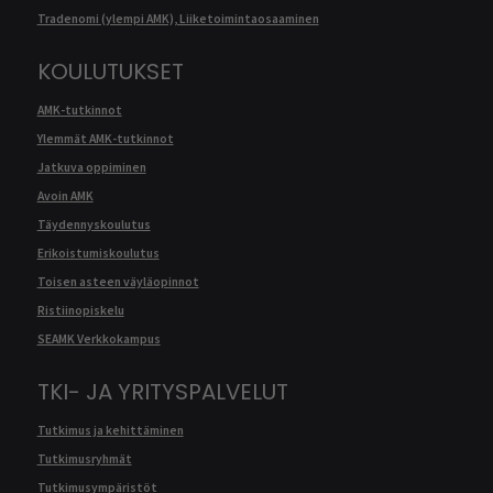
Tradenomi (ylempi AMK), Liiketoimintaosaaminen
KOULUTUKSET
AMK-tutkinnot
Ylemmät AMK-tutkinnot
Jatkuva oppiminen
Avoin AMK
Täydennyskoulutus
Erikoistumiskoulutus
Toisen asteen väyläopinnot
Ristiinopiskelu
SEAMK Verkkokampus
TKI- JA YRITYSPALVELUT
Tutkimus ja kehittäminen
Tutkimusryhmät
Tutkimusympäristöt