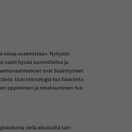
ää omaa osaamistaan. Nykyisin
 vaatii hyvää suunnittelua ja
aamisvaatimukset ovat lisääntyneet
ttavia. Uusi teknologia tuo haasteita
oiden oppiminen ja omaksuminen tuo
iskelusta vielä aikuisiällä sain