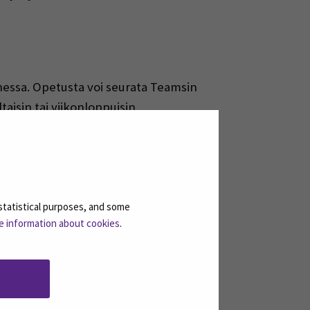
hessa. Opetusta voi seurata Teamsin
aisin tai viikonloppuisin
sessa minua kiinnostaa varsinkin
ältänyt minua kiinnostavia kursseja.
n Suomalaisen Kirjakerhon mainokseen
statistical purposes, and some
e information about cookies
.