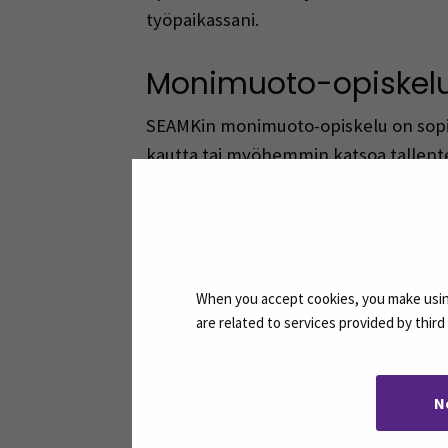
työpaikassani.
Monimuoto-opiskel
SEAMKin monimuoto-opiskelu on sopinu
kautta tai myöhemmin katsoa tallentee
suoritettavaksi. Koulutus sisältää ve
ruokakasvatus ja hyvinvoinnin edistämi
Opiskelusta olen samaa mieltä kuin e
lanseeratussa lauseessa ”Lukeminen k
When you accept cookies, you make using
are related to services provided by thir
Sari
SEAMKin restonomiopiskelija
N