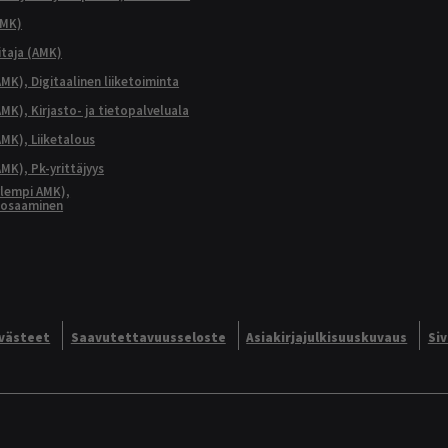
AMK)
taja (AMK)
MK), Digitaalinen liiketoiminta
K), Kirjasto- ja tietopalveluala
MK), Liiketalous
MK), Pk-yrittäjyys
lempi AMK),
aosaaminen
västeet
Saavutettavuusseloste
Asiakirjajulkisuuskuvaus
Si