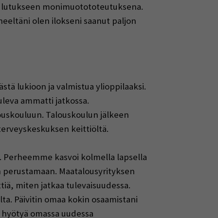
ikoulutukseen monimuotototeutuksena.
heeltäni olen ilokseni saanut paljon
ästä lukioon ja valmistua ylioppilaaksi.
tuleva ammatti jatkossa.
louskouluun. Talouskoulun jälkeen
 terveyskeskuksen keittiöltä.
si. Perheemme kasvoi kolmella lapsella
tään perustamaan. Maatalousyrityksen
tiä, miten jatkaa tulevaisuudessa.
ta. Päivitin omaa kokin osaamistani
on hyötyä omassa uudessa