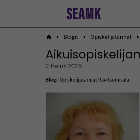
Siirry
sisältöön
Blogit
Opiskelijatarinat
Etusivulle
Aikuisopiskelij
2 helmi 2026
Blogi:
Opiskelijatarinat
Ravitsemisala