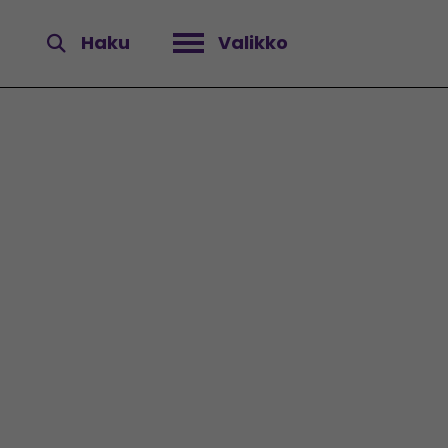
Haku
Valikko
Avaa valikko