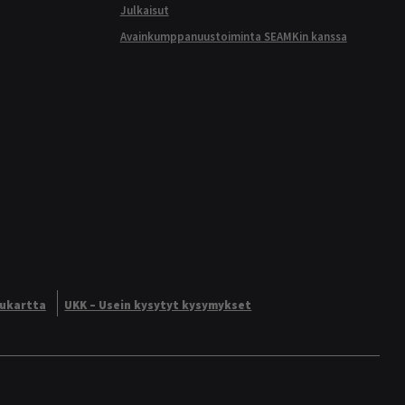
Julkaisut
Avainkumppanuustoiminta SEAMKin kanssa
vukartta
UKK – Usein kysytyt kysymykset