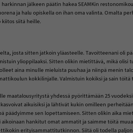
itkän harkinnan jälkeen päätin hakea SEAMKin restonom
uorena ja halu opiskella on ihan oma valinta. Omalta per
iitos siitä heille.
lta, josta sitten jatkoin yläasteelle. Tavoitteenani oli pä
stuin ylioppilaaksi. Sitten olikin mietittävä, mikä olisi 
olleet aina minulle mieluista puuhaa ja niinpä menin ta
attikoulun kokkilinjalle. Valmistuin kokiksi ja sain töitä
ilalle maatalousyritystä yhdessä pyörittämään 25 vuodek
set kasvoivat aikuisiksi ja lähtivät kukin omilleen perhei
npä päädyimme sen lopettamiseen. Sitten olikin aika miet
i aikoinaan hankitut omat ammatit ja saimme töitä muual
tikokin erityisammattitutkinnon. Siitä oli todella palj