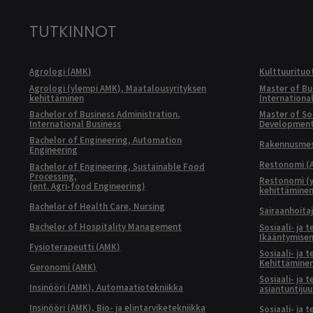
TUTKINNOT
Agrologi (AMK)
Kulttuurituo
Agrologi (ylempi AMK), Maatalousyrityksen
Master of Bu
kehittäminen
Internationa
Bachelor of Business Administration,
Master of Soc
International Business
Developmen
Bachelor of Engineering, Automation
Rakennusmest
Engineering
Restonomi (
Bachelor of Engineering, Sustainable Food
Processing,
Restonomi (
(ent. Agri-food Engineering)
kehittämine
Bachelor of Health Care, Nursing
Sairaanhoita
Bachelor of Hospitality Management
Sosiaali- ja 
Ikääntymisen
Fysioterapeutti (AMK)
Sosiaali- ja 
Kehittäminen
Geronomi (AMK)
Sosiaali- ja 
Insinööri (AMK), Automaatiotekniikka
asiantuntijuu
Insinööri (AMK), Bio- ja elintarviketekniikka
Sosiaali- ja 