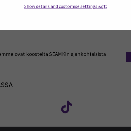
Show details and customise settings &gt;
rjeemme ovat koosteita SEAMKin ajankohtaisista
ASSA
: SEAMK - Facebook
euraa meitä sosiaalisessa mediassa: SEAMK - Instagram
Seuraa meitä sosiaal