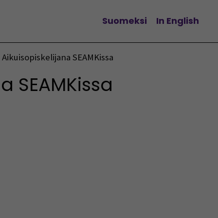
Suomeksi
In English
Vaihda kieltä
Aikuisopiskelijana SEAMKissa
ana SEAMKissa