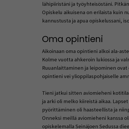
lähipiiristäni ja työyhteisöstäni. P
Opiskelu aikuisena on erilaista kuin n
kannustusta ja apua opiskelussani, iso k
Oma opintieni
Aikoinaan oma opintieni alkoi ala-astee
Kolme vuotta ahkeroin lukiossa ja valmi
Ruuanlaittaminen ja leipominen ovat 
opintieni vei ylioppilaspohjaiselle amm
Tieni jatkui sitten aviomieheni kotit
ja arki oli melko kiireistä aikaa. Lap
pyörittäminen oli haasteellista ja nii
Onneksi meillä aviomieheni kanssa ol
opiskelemalla Seinäjoen Sedussa dieet