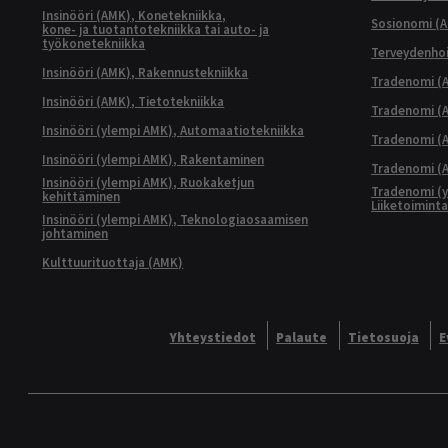
Insinööri (AMK), Konetekniikka,
Sosionomi (
kone- ja tuotantotekniikka tai auto- ja
työkonetekniikka
Terveydenhoi
Insinööri (AMK), Rakennustekniikka
Tradenomi (A
Insinööri (AMK), Tietotekniikka
Tradenomi (AM
Insinööri (ylempi AMK), Automaatiotekniikka
Tradenomi (A
Insinööri (ylempi AMK), Rakentaminen
Tradenomi (A
Insinööri (ylempi AMK), Ruokaketjun
Tradenomi (y
kehittäminen
Liiketoimint
Insinööri (ylempi AMK), Teknologiaosaamisen
johtaminen
Kulttuurituottaja (AMK)
Yhteystiedot
Palaute
Tietosuoja
E