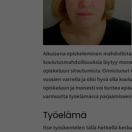
Aikuisena opiskeleminen mahdollistaa 
koulutusmahdollisuuksia löytyy monenl
opiskeluun sitoutumista. Onnistunut 
vuosien varrella ja olisi hyvä olla kou
opiskeluun ja monesti voi tuntea ep
varmuutta työelämässä pärjäämiseen 
Työelämä
Itse työskentelen tällä hetkellä keskus