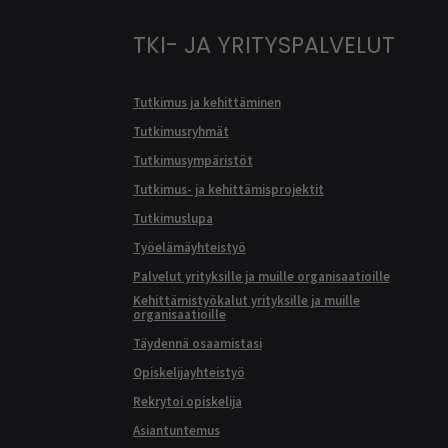
TKI- JA YRITYSPALVELUT
Tutkimus ja kehittäminen
Tutkimusryhmät
Tutkimusympäristöt
Tutkimus- ja kehittämisprojektit
Tutkimuslupa
Työelämäyhteistyö
Palvelut yrityksille ja muille organisaatioille
Kehittämistyökalut yrityksille ja muille
organisaatioille
Täydennä osaamistasi
Opiskelijayhteistyö
Rekrytoi opiskelija
Asiantuntemus