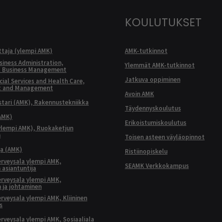
KOULUTUKSET
ttaja (ylempi AMK)
AMK-tutkinnot
siness Administration,
Ylemmät AMK-tutkinnot
l Business Management
Jatkuva oppiminen
ial Services and Health Care,
t and Management
Avoin AMK
ari (AMK), Rakennustekniikka
Täydennyskoulutus
AMK)
Erikoistumiskoulutus
ylempi AMK), Ruokaketjun
n
Toisen asteen väyläopinnot
ja (AMK)
Ristiinopiskelu
terveysala ylempi AMK,
SEAMK Verkkokampus
 asiantuntija
terveysala ylempi AMK,
 ja johtaminen
terveysala ylempi AMK, Kliininen
s
terveysala ylempi AMK, Sosiaaliala