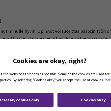
u
t minulle hyvin. Opinnot voi suorittaa pääosin työn o
na. Oma opiskeluni painottuu yleensä töiden jälkeen ilt
rkko-opintoja ja itsenäistä opiskelua. Restonomikoulutuk
nen. Opiskelu on ollut todella monipuolista ja se on sis
Cookies are okay, right?
lokuvaohjaaja ja kirjailija Jörn Donner aikoinaan Suure
annattaa aina ”.
 the website as smooth as possible. Some of the cookies are used for 
d parties. By selecting "Cookies okay" you accept the use of cookies.
Mor
ecessary cookies only
Cookies okay