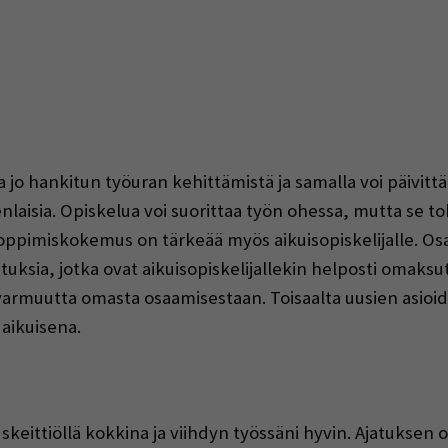
jo hankitun työuran kehittämistä ja samalla voi päivitt
aisia. Opiskelua voi suorittaa työn ohessa, mutta se toki
oppimiskokemus on tärkeää myös aikuisopiskelijalle. Os
lutuksia, jotka ovat aikuisopiskelijallekin helposti omaksu
ävarmuutta omasta osaamisestaan. Toisaalta uusien asi
aikuisena.
keittiöllä kokkina ja viihdyn työssäni hyvin. Ajatuksen op