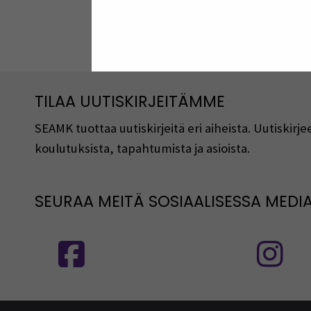
Jaa:
TILAA UUTISKIRJEITÄMME
SEAMK tuottaa uutiskirjeitä eri aiheista. Uutiski
koulutuksista, tapahtumista ja asioista.
SEURAA MEITÄ SOSIAALISESSA MEDI
Seuraa meitä sosiaalisessa mediassa
S