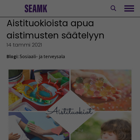
Siirry
sisältöön
Avaa
Aistituokioista apua
aistimusten säätelyyn
14 tammi 2021
Blogi:
Sosiaali- ja terveysala