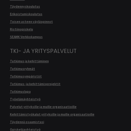
Täydennyskoulutus
Erikoistumiskoulutus
Toisen asteen väyläopinnot
Ristiinopiskelu
SEAMK Verkkokampus
TKI- JA YRITYSPALVELUT
Tutkimus ja kehittäminen
Tutkimusryhmät
Tutkimusympäristöt
Tutkimus- ja kehittämisprojektit
Tutkimuslupa
Työelämäyhteistyö
Palvelut yrityksille ja muille organisaatioille
Kehittämistyökalut yrityksille ja muille organisaatioille
Täydennä osaamistasi
Opiskelijayhteistyö