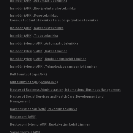
Insinööri (AMK), Automaatiotekniikka
Insinööri (AMK), Bio- ja elintarviketekniikka
Insinööri (AMK), Konetekniikka,
kone- ja tuotantotekniikka tai auto- ja työkonetekniikka
Insinööri (AMK), Rakennustekniikka
Insinööri (AMK), Tietotekniikka
Insinööri (ylempi AMK), Automaatiotekniikka
Insinööri (ylempi AMK), Rakentaminen
Insinööri (ylempi AMK), Ruokaketjun kehittäminen
Insinööri (ylempi AMK), Teknologiaosaamisen johtaminen
Kulttuurituottaja (AMK)
Kulttuurituottaja (ylempi AMK)
Master of Business Administration, International Business Management
Master of Social Services and Health Care, Development and
Management
Rakennusmestari (AMK), Rakennustekniikka
Restonomi (AMK)
Restonomi (ylempi AMK), Ruokaketjun kehittäminen
Sairaanhoitaja (AMK)