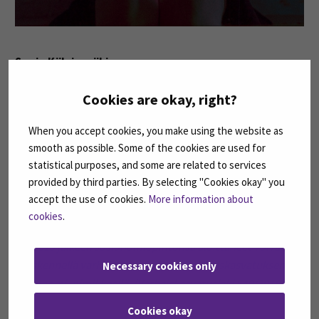
Sonja Kälvinmäki
VAKA19, Varhaiskasvatuksen täydentävät opinnot
Cookies are okay, right?
Kuvat: Canva, Pixabay
When you accept cookies, you make using the website as
smooth as possible. Some of the cookies are used for
Linkki kehittämistehtävään ja aistituokiot
statistical purposes, and some are related to services
vinkkivihkoseen (pdf) »
provided by third parties. By selecting "Cookies okay" you
accept the use of cookies.
More information about
cookies
.
1.9.2019 jälkeen sosionomiopintonsa aloittaneet voivat
työskennellä varhaiskasvatuksessa varhaiskasvatuksen
Necessary cookies only
sosionomi -nimikkeellä. (Varhaiskasvatuslaki 540/2018).
Cookies okay