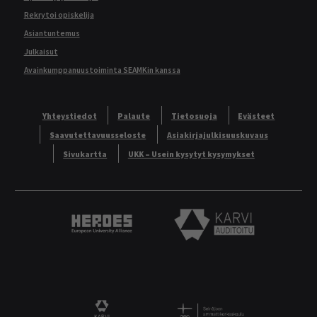
Rekrytoi opiskelija
Asiantuntemus
Julkaisut
Avainkumppanuustoiminta SEAMKin kanssa
Yhteystiedot
Palaute
Tietosuoja
Evästeet
Saavutettavuusseloste
Asiakirjajulkisuuskuvaus
Sivukartta
UKK – Usein kysytyt kysymykset
Heroes European University Alliance logo
Karvi Auditoitu logo