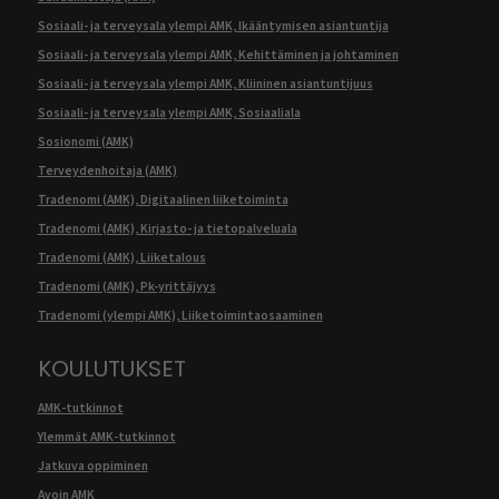
Sosiaali- ja terveysala ylempi AMK, Ikääntymisen asiantuntija
Sosiaali- ja terveysala ylempi AMK, Kehittäminen ja johtaminen
Sosiaali- ja terveysala ylempi AMK, Kliininen asiantuntijuus
Sosiaali- ja terveysala ylempi AMK, Sosiaaliala
Sosionomi (AMK)
Terveydenhoitaja (AMK)
Tradenomi (AMK), Digitaalinen liiketoiminta
Tradenomi (AMK), Kirjasto- ja tietopalveluala
Tradenomi (AMK), Liiketalous
Tradenomi (AMK), Pk-yrittäjyys
Tradenomi (ylempi AMK), Liiketoimintaosaaminen
KOULUTUKSET
AMK-tutkinnot
Ylemmät AMK-tutkinnot
Jatkuva oppiminen
Avoin AMK