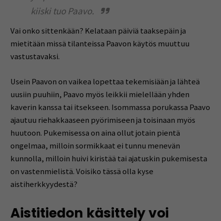
kiiski tuo Paavo.
Vai onko sittenkään? Kelataan päiviä taaksepäin ja
mietitään missä tilanteissa Paavon käytös muuttuu
vastustavaksi.
Usein Paavon on vaikea lopettaa tekemisiään ja lähteä
uusiin puuhiin, Paavo myös leikkii mielellään yhden
kaverin kanssa tai itsekseen. Isommassa porukassa Paavo
ajautuu riehakkaaseen pyörimiseen ja toisinaan myös
huutoon. Pukemisessa on aina ollut jotain pientä
ongelmaa, milloin sormikkaat ei tunnu menevän
kunnolla, milloin huivi kiristää tai ajatuskin pukemisesta
on vastenmielistä. Voisiko tässä olla kyse
aistiherkkyydestä?
Aistitiedon käsittely voi