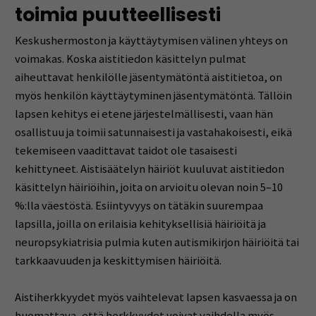
toimia puutteellisesti
Keskushermoston ja käyttäytymisen välinen yhteys on
voimakas. Koska aistitiedon käsittelyn pulmat
aiheuttavat henkilölle jäsentymätöntä aistitietoa, on
myös henkilön käyttäytyminen jäsentymätöntä. Tällöin
lapsen kehitys ei etene järjestelmällisesti, vaan hän
osallistuu ja toimii satunnaisesti ja vastahakoisesti, eikä
tekemiseen vaadittavat taidot ole tasaisesti
kehittyneet. Aistisäätelyn häiriöt kuuluvat aistitiedon
käsittelyn häiriöihin, joita on arvioitu olevan noin 5–10
%:lla väestöstä. Esiintyvyys on tätäkin suurempaa
lapsilla, joilla on erilaisia kehityksellisiä häiriöitä ja
neuropsykiatrisia pulmia kuten autismikirjon häiriöitä tai
tarkkaavuuden ja keskittymisen häiriöitä.
Aistiherkkyydet myös vaihtelevat lapsen kasvaessa ja on
huomattava, että herkkyydet voivat vaihdella myös