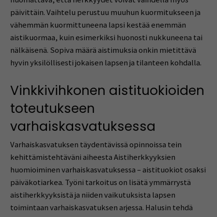
päivittäin. Vaihtelu perustuu muuhun kuormitukseen ja
vähemmän kuormittuneena lapsi kestää enemmän
aistikuormaa, kuin esimerkiksi huonosti nukkuneena tai
nälkäisenä. Sopiva määrä aistimuksia onkin mietittävä
hyvin yksilöllisesti jokaisen lapsen ja tilanteen kohdalla.
Vinkkivihkonen aistituokioiden
toteutukseen
varhaiskasvatuksessa
Varhaiskasvatuksen täydentävissä opinnoissa tein
kehittämistehtäväni aiheesta Aistiherkkyyksien
huomioiminen varhaiskasvatuksessa – aistituokiot osaksi
päiväkotiarkea. Työni tarkoitus on lisätä ymmärrystä
aistiherkkyyksistä ja niiden vaikutuksista lapsen
toimintaan varhaiskasvatuksen arjessa. Halusin tehdä