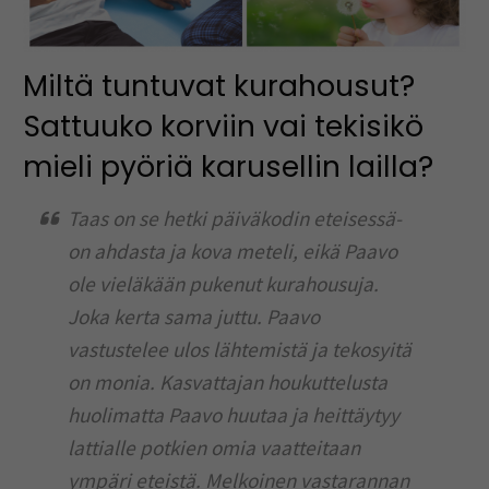
Miltä tuntuvat kurahousut?
Sattuuko korviin vai tekisikö
mieli pyöriä karusellin lailla?
Taas on se hetki päiväkodin eteisessä-
on ahdasta ja kova meteli, eikä Paavo
ole vieläkään pukenut kurahousuja.
Joka kerta sama juttu. Paavo
vastustelee ulos lähtemistä ja tekosyitä
on monia. Kasvattajan houkuttelusta
huolimatta Paavo huutaa ja heittäytyy
lattialle potkien omia vaatteitaan
ympäri eteistä. Melkoinen vastarannan