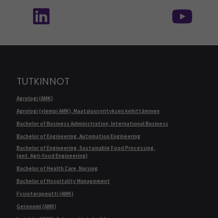
Seuraa meitä sosiaalisessa mediassa: SEAMK 
Seu
TUTKINNOT
Agrologi (AMK)
Agrologi (ylempi AMK), Maatalousyrityksen kehittäminen
Bachelor of Business Administration, International Business
Bachelor of Engineering, Automation Engineering
Bachelor of Engineering, Sustainable Food Processing,
(ent. Agri-food Engineering)
Bachelor of Health Care, Nursing
Bachelor of Hospitality Management
Fysioterapeutti (AMK)
Geronomi (AMK)