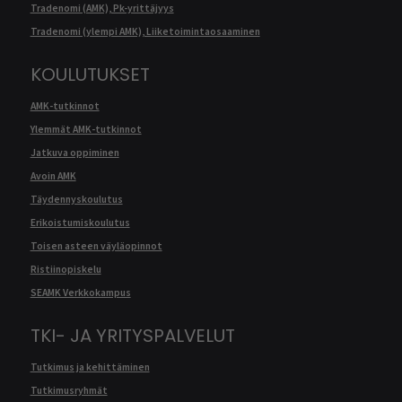
Tradenomi (AMK), Pk-yrittäjyys
Tradenomi (ylempi AMK), Liiketoimintaosaaminen
KOULUTUKSET
AMK-tutkinnot
Ylemmät AMK-tutkinnot
Jatkuva oppiminen
Avoin AMK
Täydennyskoulutus
Erikoistumiskoulutus
Toisen asteen väyläopinnot
Ristiinopiskelu
SEAMK Verkkokampus
TKI- JA YRITYSPALVELUT
Tutkimus ja kehittäminen
Tutkimusryhmät