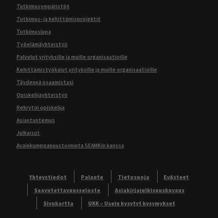
Tutkimusympäristöt
Tutkimus- ja kehittämisprojektit
Tutkimuslupa
Työelämäyhteistyö
Palvelut yrityksille ja muille organisaatioille
Kehittämistyökalut yrityksille ja muille organisaatioille
Täydennä osaamistasi
Opiskelijayhteistyö
Rekrytoi opiskelija
Asiantuntemus
Julkaisut
Avainkumppanuustoiminta SEAMKin kanssa
Yhteystiedot
Palaute
Tietosuoja
Evästeet
Saavutettavuusseloste
Asiakirjajulkisuuskuvaus
Sivukartta
UKK – Usein kysytyt kysymykset