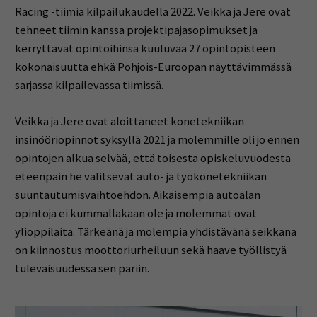
Racing -tiimiä kilpailukaudella 2022. Veikka ja Jere ovat
tehneet tiimin kanssa projektipajasopimukset ja
kerryttävät opintoihinsa kuuluvaa 27 opintopisteen
kokonaisuutta ehkä Pohjois-Euroopan näyttävimmässä
sarjassa kilpailevassa tiimissä.
Veikka ja Jere ovat aloittaneet konetekniikan
insinööriopinnot syksyllä 2021 ja molemmille oli jo ennen
opintojen alkua selvää, että toisesta opiskeluvuodesta
eteenpäin he valitsevat auto- ja työkonetekniikan
suuntautumisvaihtoehdon. Aikaisempia autoalan
opintoja ei kummallakaan ole ja molemmat ovat
ylioppilaita. Tärkeänä ja molempia yhdistävänä seikkana
on kiinnostus moottoriurheiluun sekä haave työllistyä
tulevaisuudessa sen pariin.