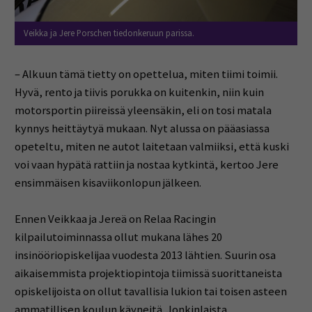
Veikka ja Jere Porschen tiedonkeruun parissa.
– Alkuun tämä tietty on opettelua, miten tiimi toimii.
Hyvä, rento ja tiivis porukka on kuitenkin, niin kuin
motorsportin piireissä yleensäkin, eli on tosi matala
kynnys heittäytyä mukaan. Nyt alussa on pääasiassa
opeteltu, miten ne autot laitetaan valmiiksi, että kuski
voi vaan hypätä rattiin ja nostaa kytkintä, kertoo Jere
ensimmäisen kisaviikonlopun jälkeen.
Ennen Veikkaa ja Jereä on Relaa Racingin
kilpailutoiminnassa ollut mukana lähes 20
insinööriopiskelijaa vuodesta 2013 lähtien. Suurin osa
aikaisemmista projektiopintoja tiimissä suorittaneista
opiskelijoista on ollut tavallisia lukion tai toisen asteen
ammatillisen koulun käyneitä. Jonkinlaista