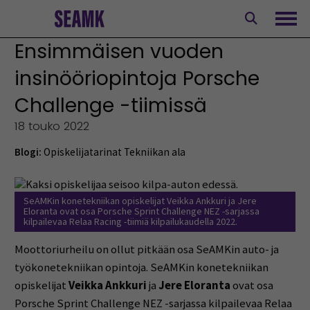
Siirry
sisältöön
Avaa
Ensimmäisen vuoden
insinööriopintoja Porsche
Challenge -tiimissä
18 touko 2022
Blogi:
Opiskelijatarinat
Tekniikan ala
SeAMKin konetekniikan opiskelijat Veikka Ankkuri ja Jere
Eloranta ovat osa Porsche Sprint Challenge NEZ -sarjassa
kilpailevaa Relaa Racing -tiimiä kilpailukaudella 2022.
Moottoriurheilu on ollut pitkään osa SeAMKin auto- ja
työkonetekniikan opintoja. SeAMKin konetekniikan
opiskelijat
Veikka Ankkuri
ja
Jere Eloranta
ovat osa
Porsche Sprint Challenge NEZ -sarjassa kilpailevaa Relaa