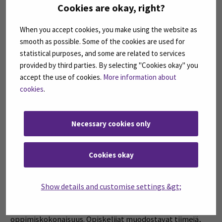
Cookies are okay, right?
Heikki Hirsimäki
ja
Jari-Matti Latvala
. Lisäksi
ohjelmassa on useita aiheeseen liittyviä vierailuja ja
When you accept cookies, you make using the website as
aiheeseen jo syvemmälle päässeiden opiskelijoiden
smooth as possible. Some of the cookies are used for
seminaariesityksiä.
statistical purposes, and some are related to services
provided by third parties. By selecting "Cookies okay" you
Ari Saunamäki
accept the use of cookies.
More information about
SeAMK Auto- ja työkonetekniikan lehtori
cookies
.
Kuvat: Antti Lahtinen
Necessary cookies only
(Avautuu uut
Seuraa SeAMK Motorsportia Instagramissa »
Cookies okay
Projektipaja®
Show details and customise settings &gt;
Projektipaja® on tekniikan alan työelämälähtöinen
oppimiskokonaisuus. Opiskelijat muodostavat tiimejä,