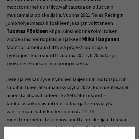
moottoriurheiluun liittyvää taustaa on ollut vain
muutamalla opiskelijalla. Vuonna 2021 Relaa Racingin
junioriohjelmassa kilpailleen ja sarjan voittaneen
Tuomas Pöntisen
kilpailuinsinöörinä toimi toisen
vuoden insinööriopintojen jälkeen
Miika Haapanen
.
Moottoriurheiluun liittyviä projektiopintoja ja
työharjoitteluja suoritti vuonna 2021 yli 20 auto- ja
työkonetekniikan insinööriopiskelijaa.
Jeren ja Veikan syventyminen laajemmin motorsportin
saloihin tulee jatkumaan syksyllä 2022, kun luentosarjat
aiheesta alkavat jälleen. SeAMK Motorsport -
koulutuskokonaisuuteen tullaan jälleen syksyllä
valitsemaan halukkaiden joukosta 12-14
moottoriurheilusta kiinnostunutta opiskelijaa. Tulevan
syksyn luennoitsijoina toimivat monille tutut nimet,
kuten
Ossi Oikarinen, Riku Tolonen, Jaakko Salakari,