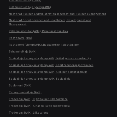
Kulttuurituottaja (AMK)
Kulttuurituottaja (ylempi AMK)
Master of Business Administration, International Business Management
Master of Social Services and Health Care, Development and
Management
Rakennusmestari (AMK), Rakennustekniikka
Restonomi (AMK)
Restonomi (ylempi AMK), Ruokaketjun kehittäminen
Sairaanhoitaja (AMK)
Sosiaali- ja terveysala ylempi AMK, Ikääntymisen asiantuntija
Sosiaali- ja terveysala ylempi AMK, Kehittäminen ja johtaminen
Sosiaali- ja terveysala ylempi AMK, Kliininen asiantuntijuus
Sosiaali- ja terveysala ylempi AMK, Sosiaaliala
Sosionomi (AMK)
Terveydenhoitaja (AMK)
Tradenomi (AMK), Digitaalinen liiketoiminta
Tradenomi (AMK), Kirjasto- ja tietopalveluala
Tradenomi (AMK), Liiketalous