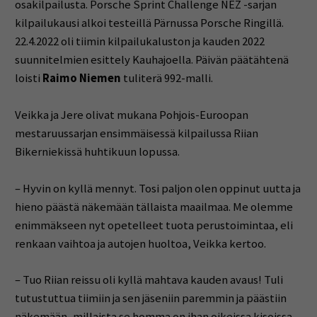
osakilpailusta. Porsche Sprint Challenge NEZ -sarjan
kilpailukausi alkoi testeillä Pärnussa Porsche Ringillä.
22.4.2022 oli tiimin kilpailukaluston ja kauden 2022
suunnitelmien esittely Kauhajoella. Päivän päätähtenä
loisti
Raimo Niemen
tuliterä 992-malli.
Veikka ja Jere olivat mukana Pohjois-Euroopan
mestaruussarjan ensimmäisessä kilpailussa Riian
Bikerniekissä huhtikuun lopussa.
– Hyvin on kyllä mennyt. Tosi paljon olen oppinut uutta ja
hieno päästä näkemään tällaista maailmaa. Me olemme
enimmäkseen nyt opetelleet tuota perustoimintaa, eli
renkaan vaihtoa ja autojen huoltoa, Veikka kertoo.
– Tuo Riian reissu oli kyllä mahtava kauden avaus! Tuli
tutustuttua tiimiin ja sen jäseniin paremmin ja päästiin
näkemään, millaista se homma on ihan oikeissa kisoissa.