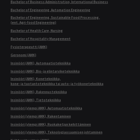
Bachelor of Business Administration, International Business
Bachelor of Engineering, Automation Engineering
Bachelor of Engineering, Sustainable Food Processing,
(ent. Agri-food Engineering)
Bachelor of Health Care, Nursing
Bachelor of Hospitality Management
Fysioterapeutti (AMK)
Geronomi (AMK)
Insinööri (AMK), Automaatiotekniikka
Insinööri (AMK), Bio- ja elintarviketekniikka
Insinööri (AMK), Konetekniikka,
kone- ja tuotantotekniikka tai auto- ja työkonetekniikka
Insinööri (AMK), Rakennustekniikka
Insinööri (AMK), Tietotekniikka
Insinööri (ylempi AMK), Automaatiotekniikka
Insinööri (ylempi AMK), Rakentaminen
Insinööri (ylempi AMK), Ruokaketjun kehittäminen
Insinööri (ylempi AMK), Teknologiaosaamisen johtaminen