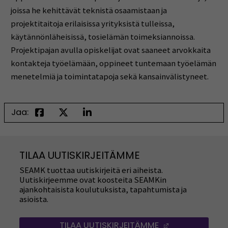
joissa he kehittävät teknistä osaamistaan ja
projektitaitoja erilaisissa yrityksistä tulleissa,
käytännönläheisissä, tosielämän toimeksiannoissa.
Projektipajan avulla opiskelijat ovat saaneet arvokkaita
kontakteja työelämään, oppineet tuntemaan työelämän
menetelmiä ja toimintatapoja sekä kansainvälistyneet.
Jaa:
TILAA UUTISKIRJEITÄMME
SEAMK tuottaa uutiskirjeitä eri aiheista.
Uutiskirjeemme ovat koosteita SEAMKin
ajankohtaisista koulutuksista, tapahtumista ja
asioista.
TILAA UUTISKIRJEITÄMME
(AVAUTUU UUT