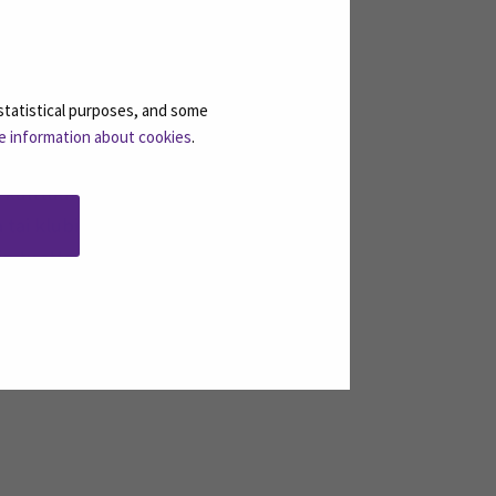
eestakin pakollinen osa tätä
Olen oppinut näiden neljän kuukauden
AMKissa opituista tiedoista ja
eltaa tämän harjoittelupaikan
statistical purposes, and some
e information about cookies
.
kulttuurin tuottamisesta: ”Toivoisin
tai klubilla, jossa järjestetään
n tuottamisesta. Oppimista on vielä