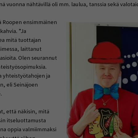
änä vuonna nähtävillä oli mm. laulua, tanssia sekä valotai
ssä Roopen ensimmäinen
kahvia. ”Ja
a mitä tuottajan
messa, laittanut
 asioita. Olen seurannut
yhteistyösopimuksia.
a yhteistyötahojen ja
n, eli Seinäjoen
.
at, että näkisin, mitä
in itseluottamusta
ana oppia valmiimmaksi