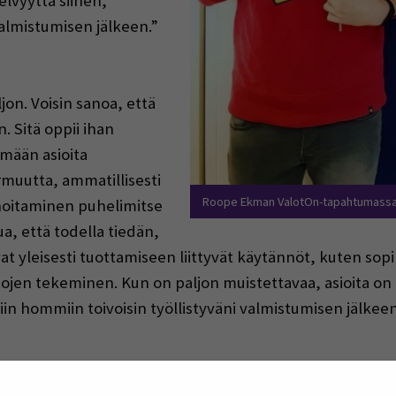
lvyyttä siihen,
almistumisen jälkeen.”
jon. Voisin sanoa, että
. Sitä oppii ihan
mään asioita
rmuutta, ammatillisesti
Roope Ekman ValotOn-tapahtumass
 hoitaminen puhelimitse
, että todella tiedän,
t yleisesti tuottamiseen liittyvät käytännöt, kuten sop
en tekeminen. Kun on paljon muistettavaa, asioita on pa
siin hommiin toivoisin työllistyväni valmistumisen jälke