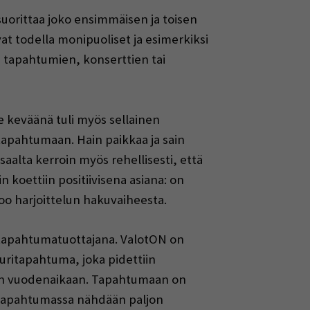
uorittaa joko ensimmäisen ja toisen
t todella monipuoliset ja esimerkiksi
 tapahtumien, konserttien tai
me keväänä tuli myös sellainen
tapahtumaan. Hain paikkaa ja sain
isaalta kerroin myös rehellisesti, että
 koettiin positiivisena asiana: on
too harjoittelun hakuvaiheesta.
 tapahtumatuottajana. ValotON on
uritapahtuma, joka pidettiin
eään vuodenaikaan. Tapahtumaan on
a tapahtumassa nähdään paljon