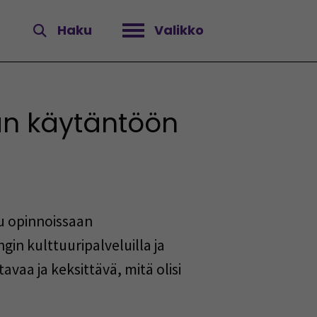
Haku
Valikko
Avaa valikko
aan käytäntöön
u opinnoissaan
n kulttuuripalveluilla ja
vaa ja keksittävä, mitä olisi