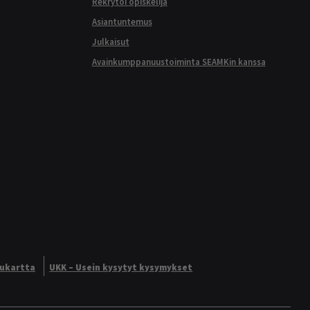
Rekrytoi opiskelija
Asiantuntemus
Julkaisut
Avainkumppanuustoiminta SEAMKin kanssa
vukartta
UKK – Usein kysytyt kysymykset