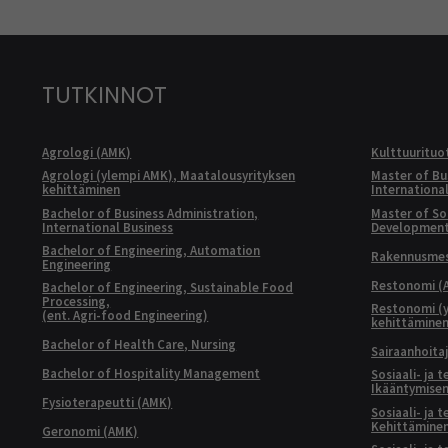
TUTKINNOT
Agrologi (AMK)
Kulttuurituo
Agrologi (ylempi AMK), Maatalousyrityksen
Master of Bu
kehittäminen
Internationa
Bachelor of Business Administration,
Master of Soc
International Business
Developmen
Bachelor of Engineering, Automation
Rakennusmest
Engineering
Restonomi (
Bachelor of Engineering, Sustainable Food
Processing,
Restonomi (
(ent. Agri-food Engineering)
kehittämine
Bachelor of Health Care, Nursing
Sairaanhoita
Bachelor of Hospitality Management
Sosiaali- ja 
Ikääntymisen
Fysioterapeutti (AMK)
Sosiaali- ja 
Kehittäminen
Geronomi (AMK)