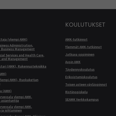
KOULUTUKSET
ttaja (ylempi AMK)
AMK-tutkinnot
siness Administration,
Ylemmät AMK-tutkinnot
l Business Management
Jatkuva oppiminen
ial Services and Health Care,
t and Management
Avoin AMK
ari (AMK), Rakennustekniikka
Täydennyskoulutus
AMK)
Erikoistumiskoulutus
ylempi AMK), Ruokaketjun
n
Toisen asteen väyläopinnot
ja (AMK)
Ristiinopiskelu
terveysala ylempi AMK,
SEAMK Verkkokampus
 asiantuntija
terveysala ylempi AMK,
 ja johtaminen