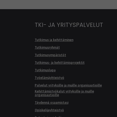
TKI- JA YRITYSPALVELUT
Tutkimus ja kehittäminen
Tutkimusryhmät
Tutkimusympäristöt
Tutkimus- ja kehittämisprojektit
Tutkimuslupa
Työelämäyhteistyö
Palvelut yrityksille ja muille organisaatioille
Kehittämistyökalut yrityksille ja muille
organisaatioille
Täydennä osaamistasi
Opiskelijayhteistyö