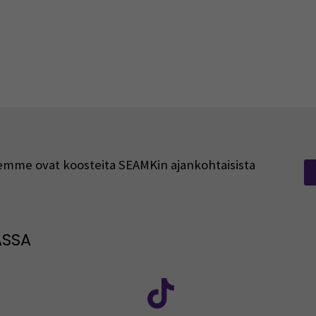
rjeemme ovat koosteita SEAMKin ajankohtaisista
ASSA
: SEAMK - Facebook
euraa meitä sosiaalisessa mediassa: SEAMK - Instagram
Seuraa meitä sosiaal