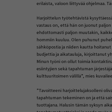
erilaista, valoon liittyvää ohjelmaa. T
Harjoittelun työtehtävistä kysyttäe
vastaus on, että hän on juonut paljon 
ehdottomasti paljon muutakin, kaikke
hommiin kuuluu. Olen puhunut puheli
sähköpostia ja niiden kautta hoitanut
budjettia ja aikatauluja, kirjoittanut 
Minun työni on ollut toimia kontaktin
esiintyjien sekä tapahtuman järjestäjä
kulttuuritoimen välillä”, mies kuvailee
”Tavoitteeni harjoittelujaksolleni oliv
tapahtuman tekeminen on ja että sais
tuottajana. Halusin tämän syksyn aik