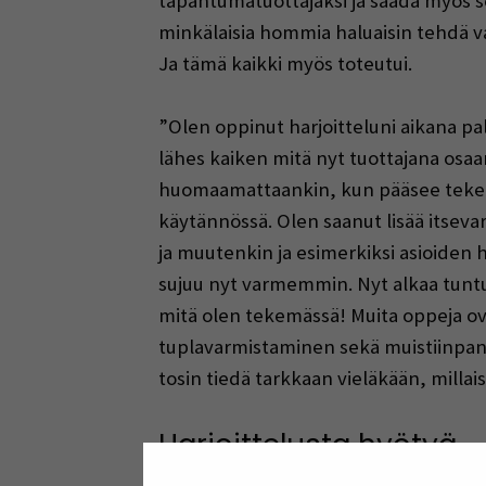
tapahtumatuottajaksi ja saada myös se
minkälaisia hommia haluaisin tehdä v
Ja tämä kaikki myös toteutui.
”Olen oppinut harjoitteluni aikana pal
lähes kaiken mitä nyt tuottajana osaan
huomaamattaankin, kun pääsee teke
käytännössä. Olen saanut lisää itseva
ja muutenkin ja esimerkiksi asioiden
sujuu nyt varmemmin. Nyt alkaa tuntua
mitä olen tekemässä! Muita oppeja ova
tuplavarmistaminen sekä muistiinpanoj
tosin tiedä tarkkaan vieläkään, millai
Harjoittelusta hyötyä