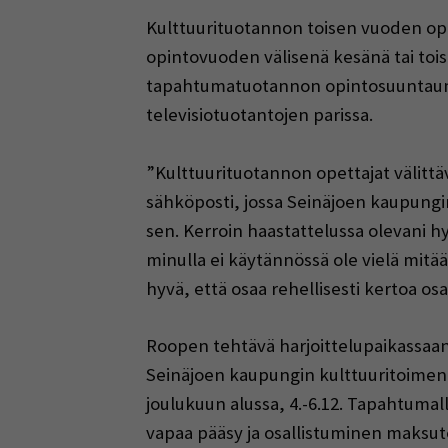
Kulttuurituotannon toisen vuoden opin
opintovuoden välisenä kesänä tai toi
tapahtumatuotannon opintosuuntauman 
televisiotuotantojen parissa.
”Kulttuurituotannon opettajat välittävä
sähköposti, jossa Seinäjoen kaupungin
sen. Kerroin haastattelussa olevani hyv
minulla ei käytännössä ole vielä mitää
hyvä, että osaa rehellisesti kertoa os
Roopen tehtävä harjoittelupaikassaa
Seinäjoen kaupungin kulttuuritoimen,
joulukuun alussa, 4.-6.12. Tapahtuma
vapaa pääsy ja osallistuminen maksut