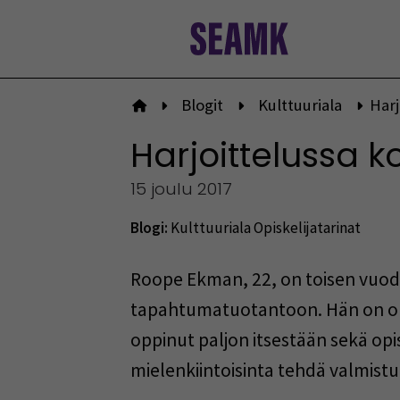
Siirry
sisältöön
Blogit
Kulttuuriala
Harj
Etusivulle
Harjoittelussa k
15 joulu 2017
Blogi:
Kulttuuriala
Opiskelijatarinat
Roope Ekman, 22, on toisen vuod
tapahtumatuotantoon. Hän on ollu
oppinut paljon itsestään sekä opi
mielenkiintoisinta tehdä valmistu