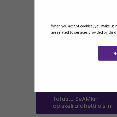
Eli voidaanko siis sanoa, että harjoit
koulutusta. Harjoittelussa oppii tun
aikana itse tekemällä enemmän, kuin k
taidoista on ollut hyötyä ja olen hyöd
When you accept cookies, you make using
organisaation toimintatapoihin sopivik
are related to services provided by thir
Seuraavassa harjoittelussaan Roope ha
seuraavan harjoitteluni liittyvän jotenk
N
keikkoja. Sitä ennen palaan kuitenkin
paljon, mutta tästä on hyvä jatkaa”, m
Teksti: Elina Sipilä, kulttuurituotannon
Tutustu SeAMKin
opiskelijalähettiläisiin