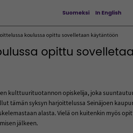
Suomeksi
In English
Vaihda kieltä
oittelussa koulussa opittu sovelletaan käytäntöön
oulussa opittu sovellet
en kulttuurituotannon opiskelija, joka suuntautu
t tämän syksyn harjoittelussa Seinäjoen kaupungi
skelemastaan alasta. Vielä on kuitenkin myös opitta
misen jälkeen.