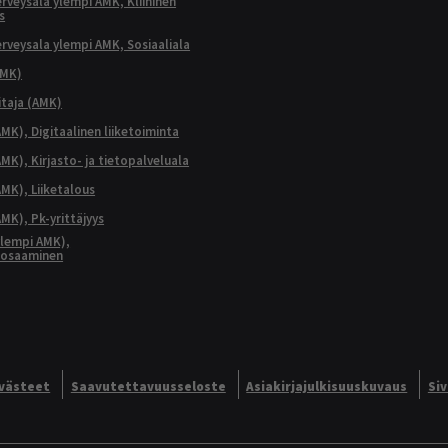
terveysala ylempi AMK, Kliininen
s
terveysala ylempi AMK, Sosiaaliala
AMK)
taja (AMK)
MK), Digitaalinen liiketoiminta
K), Kirjasto- ja tietopalveluala
MK), Liiketalous
MK), Pk-yrittäjyys
lempi AMK),
aosaaminen
västeet
Saavutettavuusseloste
Asiakirjajulkisuuskuvaus
Si