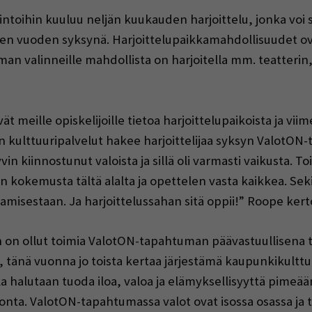
toihin kuuluu neljän kuukauden harjoittelu, jonka voi s
sen vuoden syksynä. Harjoittelupaikkamahdollisuudet ova
valinneille mahdollista on harjoitella mm. teatterin,
t meille opiskelijoille tietoa harjoittelupaikoista ja vii
 kulttuuripalvelut hakee harjoittelijaa syksyn ValotON-
in kiinnostunut valoista ja sillä oli varmasti vaikusta. To
n kokemusta tältä alalta ja opettelen vasta kaikkea. Sekin
aamisestaan. Ja harjoittelussahan sitä oppii!” Roope ker
n on ollut toimia ValotON-tapahtuman päävastuullisena
 tänä vuonna jo toista kertaa järjestämä kaupunkikulttu
lla halutaan tuoda iloa, valoa ja elämyksellisyyttä pim
onta. ValotON-tapahtumassa valot ovat isossa osassa j