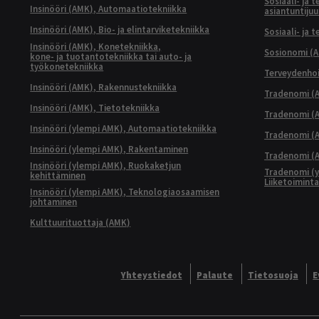
Sosiaali- ja 
Insinööri (AMK), Automaatiotekniikka
asiantuntijuu
Insinööri (AMK), Bio- ja elintarviketekniikka
Sosiaali- ja 
Insinööri (AMK), Konetekniikka,
Sosionomi (
kone- ja tuotantotekniikka tai auto- ja
työkonetekniikka
Terveydenhoi
Insinööri (AMK), Rakennustekniikka
Tradenomi (A
Insinööri (AMK), Tietotekniikka
Tradenomi (AM
Insinööri (ylempi AMK), Automaatiotekniikka
Tradenomi (A
Insinööri (ylempi AMK), Rakentaminen
Tradenomi (A
Insinööri (ylempi AMK), Ruokaketjun
Tradenomi (y
kehittäminen
Liiketoimint
Insinööri (ylempi AMK), Teknologiaosaamisen
johtaminen
Kulttuurituottaja (AMK)
Yhteystiedot
Palaute
Tietosuoja
E