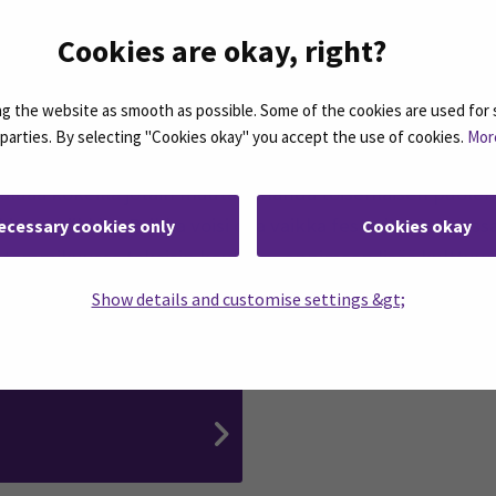
telujaksosta oli hyötyä? ”Ehdottomasti. Harjoittelu on aih
temaan alan käytäntöjä, mutta myös itseään paremmin. 
Cookies are okay, right?
oko viime vuonna teoriassa koulussa. Vaikka totta kai Se
yntänytkin niitä harjoittelussa. Niitä on pitänyt vain sov
 the website as smooth as possible. Some of the cookies are used for 
si.”
d parties. By selecting "Cookies okay" you accept the use of cookies.
Mor
luaa kokeilla jotain muuta ja nähdä toisenlaisen puolen 
in musiikkiin. Paikka voisi olla vaikka festarituotannossa 
ecessary cookies only
Cookies okay
 tammikuussa takaisin kouluun, oppimaan lisää kulttuuri
ies lopettaa.
Show details and customise settings &gt;
 opiskelija