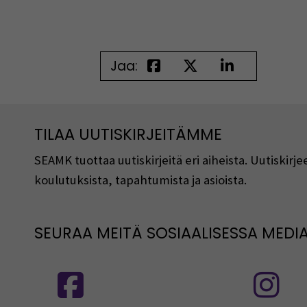
Jaa:
TILAA UUTISKIRJEITÄMME
SEAMK tuottaa uutiskirjeitä eri aiheista. Uutiski
koulutuksista, tapahtumista ja asioista.
SEURAA MEITÄ SOSIAALISESSA MEDI
Seuraa meitä sosiaalisessa mediassa
S