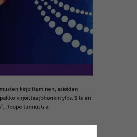
a
imusten kirjoittaminen, asioiden
kko kirjoittaa johonkin ylös. Sitä en
en”, Roope tunnustaa.