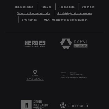
Yhteystiedot
Palaute
Tietosuoja
Evästeet
Saavutettavuusseloste
Asiakirjajulkisuuskuvaus
Sivukartta
UKK – Usein kysytyt kysymykset
Heroes European University Alliance logo
Karvi Auditoitu logo
Logo
KARVI Excellence logo.
Suomen innostavimmat työpaikat.
Theseus logo