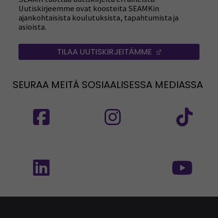
Uutiskirjeemme ovat koosteita SEAMKin
ajankohtaisista koulutuksista, tapahtumista ja
asioista.
TILAA UUTISKIRJEITÄMME
(AVAUTUU UUT
SEURAA MEITÄ SOSIAALISESSA MEDIASSA
Seuraa meitä sosiaalisessa mediassa: SEAMK
Seuraa meitä sosiaalise
Seu
Seuraa meitä sosiaalisessa mediassa: SEAMK 
Seu