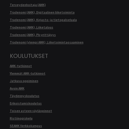
Terveydenhoitaja (AMK)
Tradenomi (AMK), Digitaalinen liiketoiminta
Tradenomi (AMK), Kirjasto- ja tietopalveluala
Tradenomi (AMK), Liiketalous
Tradenomi (AMK), Pk-yrittäjyys
Tradenomi (ylempi AMK), Liiketoimintaosaaminen
KOULUTUKSET
AMK-tutkinnot
Ylemmät AMK-tutkinnot
Jatkuva oppiminen
Avoin AMK
Täydennyskoulutus
Erikoistumiskoulutus
Toisen asteen väyläopinnot
Ristiinopiskelu
SEAMK Verkkokampus