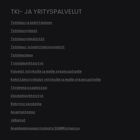
TKI- JA YRITYSPALVELUT
Tutkimus ja kehittäminen
Tutkimusryhmät
Tutkimusympäristöt
Tutkimus- ja kehittämisprojektit
Tutkimuslupa
Työelämäyhteistyö
Palvelut yrityksille ja muille organisaatioille
Kehittämistyökalut yrityksille ja muille organisaatioille
Täydennä osaamistasi
Opiskelijayhteistyö
Rekrytoi opiskelija
Asiantuntemus
Julkaisut
Avainkumppanuustoiminta SEAMKin kanssa