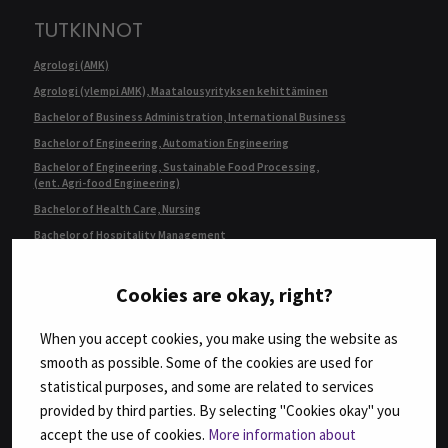
TUTKINNOT
Agrologi (AMK)
Agrologi (ylempi AMK), Maatalousyrityksen kehittäminen
Bachelor of Business Administration, International Business
Bachelor of Engineering, Automation Engineering
Bachelor of Engineering, Sustainable Food Processing,
(ent. Agri-food Engineering)
Bachelor of Health Care, Nursing
Bachelor of Hospitality Management
Fysioterapeutti (AMK)
Geronomi (AMK)
Cookies are okay, right?
Insinööri (AMK), Automaatiotekniikka
When you accept cookies, you make using the website as
Insinööri (AMK), Bio- ja elintarviketekniikka
smooth as possible. Some of the cookies are used for
Insinööri (AMK), Konetekniikka,
kone- ja tuotantotekniikka tai auto- ja työkonetekniikka
statistical purposes, and some are related to services
Insinööri (AMK), Rakennustekniikka
provided by third parties. By selecting "Cookies okay" you
Insinööri (AMK), Tietotekniikka
accept the use of cookies.
More information about