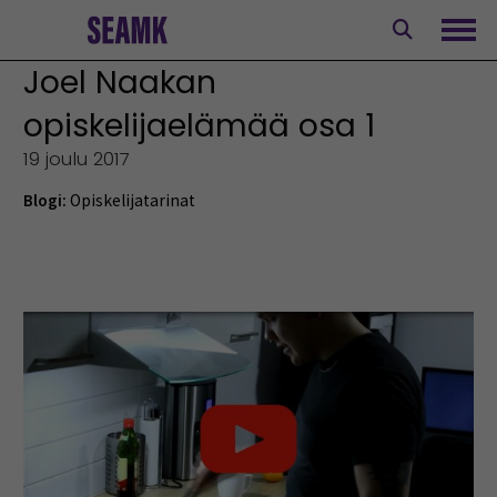
Siirry
sisältöön
Avaa
Joel Naakan
opiskelijaelämää osa 1
19 joulu 2017
Blogi:
Opiskelijatarinat