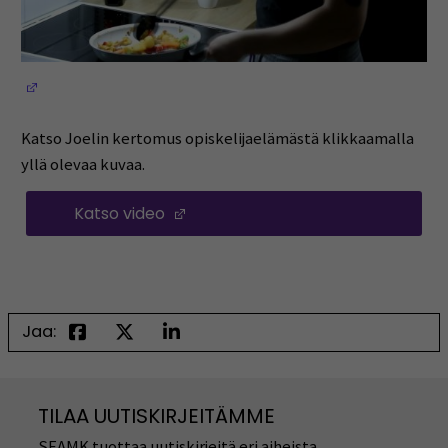
(Avautuu uuteen ikkunaan)
Katso Joelin kertomus opiskelijaelämästä klikkaamalla
yllä olevaa kuvaa.
Katso video
(Avautuu uuteen ikkunaan)
Jaa:
TILAA UUTISKIRJEITÄMME
SEAMK tuottaa uutiskirjeitä eri aiheista.